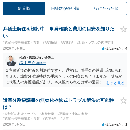
新着順
回答数が多い順
役にたった順
弁護士解任を検討中、単発相談と費用の目安を知りた
い
#遺留分侵害額請求・放棄
#契約解除・契約取消
#相続トラブルの代理交渉
2026年6月8日
役にたった
4
相続・遺言に強い弁護士
稲井 要介
弁護士
１審敗訴後の控訴審判決前ですと、通常は、着手金の返還は認められ
ません。遺留分消滅時効の手続きミスの内容にもよりますが、明らか
に代理人の弁護過誤があり、本来認められるはずの遺留分侵害額請求
ができなくなった場合は、代理人弁護士への損害賠償請求をすること
が考えられます。和解の余地があるかにもよりますが、このタイミン
グで中途解約しても、新たに受任してくれる弁護士がいるかどうか気
遺産分割協議書の無効化や株式トラブル解決の可能性
になるところです。弁護士に個別に相談した方が良いと思われます。
は？
#家族間の相続トラブル
#相続放棄
#不動産・土地の相続
#遺留分侵害額請求・放棄
#遺産分割
#遺言
2026年6月5日
役にたった
1