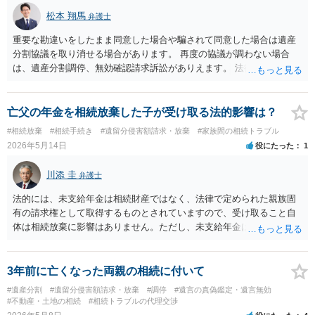
松本 翔馬
弁護士
重要な勘違いをしたまま同意した場合や騙されて同意した場合は遺産
分割協議を取り消せる場合があります。 再度の協議が調わない場合
は、遺産分割調停、無効確認請求訴訟がありえます。 法律事務所で個
別に相談されると良いでしょう。
亡父の年金を相続放棄した子が受け取る法的影響は？
#相続放棄
#相続手続き
#遺留分侵害額請求・放棄
#家族間の相続トラブル
2026年5月14日
役にたった
1
川添 圭
弁護士
法的には、未支給年金は相続財産ではなく、法律で定められた親族固
有の請求権として取得するものとされていますので、受け取ること自
体は相続放棄に影響はありません。ただし、未支給年金は年金受給口
座へ振り込まれることが多く、もしそうなった場合、それをそもそも
引き出せるのか、引き出せたとして法定単純承認と誤解されて債権者
から相続放棄を争われるリスクをどう受け止めるか、といった問題だ
3年前に亡くなった両親の相続に付いて
あります。
#遺産分割
#遺留分侵害額請求・放棄
#調停
#遺言の真偽鑑定・遺言無効
#不動産・土地の相続
#相続トラブルの代理交渉