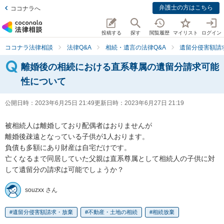
弁護士の方はこちら
ココナラへ
投稿する
探す
閲覧履歴
マイリスト
ログイン
ココナラ法律相談
法律Q&A
相続・遺言の法律Q&A
遺留分侵害額請
離婚後の相続における直系尊属の遺留分請求可能
性について
公開日時：
2023年6月25日 21:49
更新日時：
2023年6月27日 21:19
被相続人は離婚しており配偶者はおりませんが

離婚後疎遠となっている子供が1人おります。

負債も多額にあり財産は自宅だけです。

亡くなるまで同居していた父親は直系尊属として相続人の子供に対
して遺留分の請求は可能でしょうか？
souzxx さん
遺留分侵害額請求・放棄
不動産・土地の相続
相続放棄