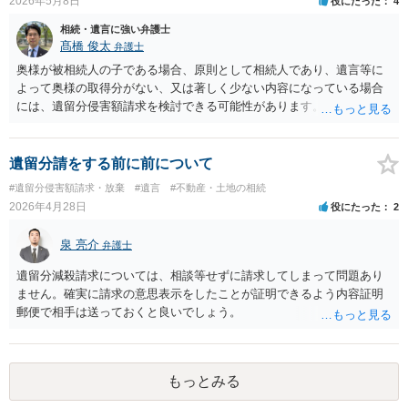
2026年5月8日
役にたった
4
相続・遺言に強い弁護士
髙橋 俊太
弁護士
奥様が被相続人の子である場合、原則として相続人であり、遺言等に
よって奥様の取得分がない、又は著しく少ない内容になっている場合
には、遺留分侵害額請求を検討できる可能性があります。ただし、
「相続は３年以内」という説明は、遺留分そのものではなく、相続登
記の義務化に関する説明と混同されている可能性があります。相続登
記については、不動産を相続で取得したことを知った日から３年以内
遺留分請をする前に前について
に申請する義務があります。一方、遺留分侵害額請求は、相続開始お
#遺留分侵害額請求・放棄
#遺言
#不動産・土地の相続
よび遺留分を侵害する贈与・遺贈があったことを知った時から１年で
2026年4月28日
役にたった
2
時効にかかります。また、相続開始から１０年が経過すると、認識の
有無にかかわらず行使できなくなります。 奥様がご両親の死亡を最近
泉 亮介
弁護士
まで知らなかったのであれば、少なくとも「知った時から１年」の時
効がいつから進むかは慎重に検討する必要があります。ただし、死亡
遺留分減殺請求については、相談等せずに請求してしまって問題あり
から３年が経過しているとのことですので、早急に戸籍、遺言の有
ません。確実に請求の意思表示をしたことが証明できるよう内容証明
無、不動産登記、遺産分割協議書の有無を確認した方がよいでしょ
郵便で相手は送っておくと良いでしょう。
う。特に、お姉様側だけで不動産名義を変更している場合、遺言があ
ったのか、遺産分割協議書が作成されているのか、奥様の署名押印が
あるのかが重要です。奥様が何も署名していないのであれば、遺留分
以前に、法定相続分や遺産分割未了の問題として整理すべき場合もあ
もっとみる
ります。 奥様において戸籍謄本、不動産登記簿、固定資産評価証明