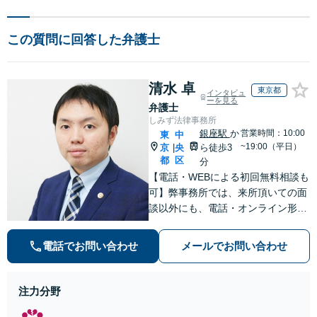
この質問に回答した弁護士
清水 卓
東京都
インタビュ
ーを見る
弁護士
しみず法律事務所
銀座駅
か
営業時間：10:00
東
中
~19:00（平日）
京
央
ら徒歩3
|
都
区
分
【電話・WEBによる初回無料相談も
可】弊事務所では、来所頂いての面
談以外にも、電話・オンライン形式
での初回無料相談も実施中。すぐに
弁護士にご相談頂くことで、今のご
電話でお問い合わせ
メールでお問い合わせ
不安が和らぐとともに、問題解決の
ために前に進むことができます。
注力分野