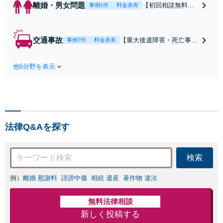
離婚・男女問題
【初回相談無料】
事例1件
料金表有
【電話・オンライ
ン相談対応】あな
たにとって有利な
交通事故
【重大後遺障害・死亡事案
事例7件
料金表有
条件で離婚ができ
などの実績多数】「被害者
るよう、経験豊富
救済を第一に」一日でも早
な弁護士が多角的
他6分野を表示
く日常を取り戻せるよう、
な視点でアドバイ
私が力になります【初回相
ス「親権・監護
談無料】【電話・オンライ
権・面会交流に実
ン相談対応】「スピード対
績あり」子の引渡
応・納得できる解決を」
し・認知・親子関
「刑事裁判のニーズにも対
係不存在確認など
法律Q&Aを探す
応」【休日・夜間相談可】
もご相談下さい
【子連れ相談可】
検索
例）
離婚 慰謝料
誹謗中傷
相続 遺産
著作物 違法
無料法律相談
新しく投稿する