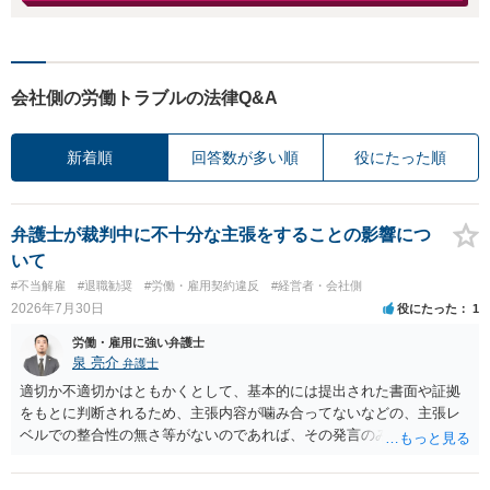
会社側の労働トラブルの法律Q&A
新着順
回答数が多い順
役にたった順
弁護士が裁判中に不十分な主張をすることの影響につ
いて
#不当解雇
#退職勧奨
#労働・雇用契約違反
#経営者・会社側
2026年7月30日
役にたった
1
労働・雇用に強い弁護士
泉 亮介
弁護士
適切か不適切かはともかくとして、基本的には提出された書面や証拠
をもとに判断されるため、主張内容が噛み合ってないなどの、主張レ
ベルでの整合性の無さ等がないのであれば、その発言のみで大きく不
利になるということはないように思われます。