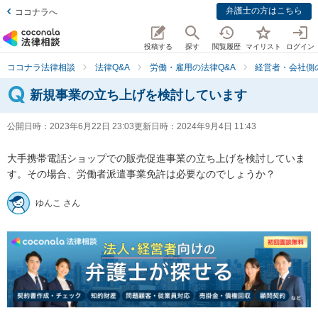
弁護士の方はこちら
ココナラへ
投稿する
探す
閲覧履歴
マイリスト
ログイン
ココナラ法律相談
法律Q&A
労働・雇用の法律Q&A
経営者・会社側
新規事業の立ち上げを検討しています
公開日時：
2023年6月22日 23:03
更新日時：
2024年9月4日 11:43
大手携帯電話ショップでの販売促進事業の立ち上げを検討していま
す。その場合、労働者派遣事業免許は必要なのでしょうか？
ゆんこ さん