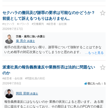
不十分な点が裁判官からしてもあるからかと思います。手続保障を尽
くしている場合があります。被告がこれ以上ありませんと言えば終わ
るかと思います。ご参考にしてください。
セクハラの撤回及び謝罪の要求は可能なのかどうか？
前提として訴えるつもりはありません。
#セクハラ
#パワハラ
#労働審判
#経営者・会社側
2026年7月17日
労働・雇用に強い弁護士
泉 亮介
弁護士
相手の任意の協力がない限り、謝罪等について強制することはできな
いため相手の対応次第となってしまうかと思われます。
派遣社員の報告義務違反や業務拒否は法的に問題ない
のか
#経営者・会社側
#問題社員の対応
2026年7月6日
役にたった
1
岡田 晃朝
弁護士
報告義務違反にはならないのか 業務の状況によると思います。 ある期
日に提出することになっており、その期日までに本人のPC内での修正