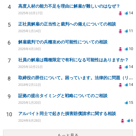
4
高度人材の能力不足を理由に解雇が難しいのはなぜ？
14
2025年10月17日
5
正社員解雇の正当性と裁判への備えについての相談
11
2025年1月14日
6
解雇裁判での兵糧攻めの可能性についての相談
10
2026年4月19日
7
社員の解雇は職種限定で有利になる可能性はありますか？
14
2025年10月21日
8
取締役の辞任について。困っています。法律的に問題（リスク）がない辞任の仕方を教えてください。
14
2018年2月11日
9
証拠の提出タイミングと戦略についてのご相談
15
2025年1月20日
10
アルバイト同士で起きた損害賠償請求に関する相談
6
2024年6月28日
もっと見る