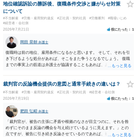
地位確認訴訟の勝訴後、復職条件交渉と嫌がらせ対策
について
#不当解雇
#労働・雇用契約違反
#正社員・契約社員
#労働審判
#職場いじめ
#経営者・会社側
2026年7月21日
役にたった
1
岡田 晃朝
弁護士
復職時は前の地位、雇用条件になるかと思います。 そして、それを引
き下げるような処分があれば、そこをまた争うとなるでしょう。 復職
までの事実上の筋道は弁護士が協議することもあれば、あなたがご自
身で協議することもあります。 たいていは、訴訟判決までの依頼でし
ょうから、別途費用が発生することもありますが、出勤日時の設定く
らいならサービスでしてくれるかもしれません。
裁判官の反論機会提供の意図と通常手続きの違いは？
#不当解雇
#労働・雇用契約違反
#正社員・契約社員
#経営者・会社側
2026年7月19日
役にたった
1
肥田 弘昭
弁護士
「裁判官が、被告の主張に矛盾や根拠のなさが目立つのに、それを咎
めずにそのまま反論の機会を与え続けているように見えます。」との
点ですが、被告に引き続き反論させているのであれば、被告の主張が