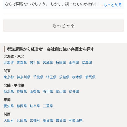
ならば問題ないでしょう。 しかし、誤ったものが社内に廻っており、
その後に修正となれば報告は必要なのが普通でしょうね。 電話に出な
いことは業務命令違反になる可能性はありますが、いきなり懲戒と言
うほどのものでもないので、何度か注意して改善が無ければ、報告に
もっとみる
応じて派遣元会社が懲戒処分を出すかどうかを決めるでしょう。
都道府県から経営者・会社側に強い弁護士を探す
北海道・東北
北海道
青森県
岩手県
宮城県
秋田県
山形県
福島県
関東
東京都
神奈川県
千葉県
埼玉県
茨城県
栃木県
群馬県
北陸・甲信越
新潟県
長野県
山梨県
石川県
富山県
福井県
東海
愛知県
静岡県
岐阜県
三重県
関西
大阪府
兵庫県
京都府
滋賀県
奈良県
和歌山県