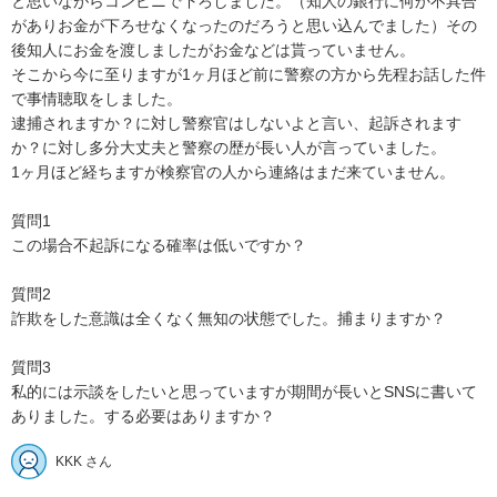
と思いながらコンビニで下ろしました。（知人の銀行に何か不具合
がありお金が下ろせなくなったのだろうと思い込んでました）その
後知人にお金を渡しましたがお金などは貰っていません。

そこから今に至りますが1ヶ月ほど前に警察の方から先程お話した件
で事情聴取をしました。

逮捕されますか？に対し警察官はしないよと言い、起訴されます
か？に対し多分大丈夫と警察の歴が長い人が言っていました。

1ヶ月ほど経ちますが検察官の人から連絡はまだ来ていません。

質問1

この場合不起訴になる確率は低いですか？

質問2

詐欺をした意識は全くなく無知の状態でした。捕まりますか？

質問3

私的には示談をしたいと思っていますが期間が長いとSNSに書いて
ありました。する必要はありますか？
KKK さん