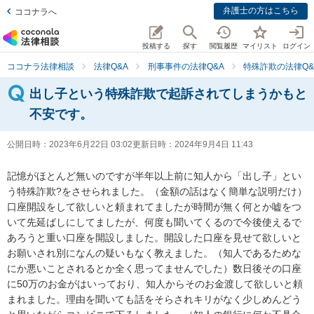
弁護士の方はこちら
ココナラへ
投稿する
探す
閲覧履歴
マイリスト
ログイン
ココナラ法律相談
法律Q&A
刑事事件の法律Q&A
特殊詐欺の法律Q&
出し子という特殊詐欺で起訴されてしまうかもと
不安です。
公開日時：
2023年6月22日 03:02
更新日時：
2024年9月4日 11:43
記憶がほとんど無いのですが半年以上前に知人から「出し子」とい
う特殊詐欺?をさせられました。（金額の話はなく簡単な説明だけ）
口座開設をして欲しいと頼まれてましたが時間が無く何とか嘘をつ
いて先延ばしにしてましたが、何度も聞いてくるので今後使えるで
あろうと重い口座を開設しました。開設した口座を見せて欲しいと
お願いされ別になんの疑いもなく教えました。（知人であるためな
にか悪いことされるとか全く思ってませんでした）数日後その口座
に50万のお金がはいっており、知人からそのお金渡して欲しいと頼
まれました。理由を聞いても話をそらされキリがなく少しめんどう