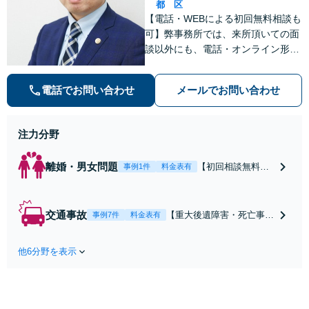
都
区
【電話・WEBによる初回無料相談も
可】弊事務所では、来所頂いての面
談以外にも、電話・オンライン形式
での初回無料相談も実施中。すぐに
弁護士にご相談頂くことで、今のご
電話でお問い合わせ
メールでお問い合わせ
不安が和らぐとともに、問題解決の
ために前に進むことができます。
注力分野
離婚・男女問題
【初回相談無料】
事例1件
料金表有
【電話・オンライ
ン相談対応】あな
たにとって有利な
交通事故
【重大後遺障害・死亡事案
事例7件
料金表有
条件で離婚ができ
などの実績多数】「被害者
るよう、経験豊富
救済を第一に」一日でも早
な弁護士が多角的
他6分野を表示
く日常を取り戻せるよう、
な視点でアドバイ
私が力になります【初回相
ス「親権・監護
談無料】【電話・オンライ
権・面会交流に実
ン相談対応】「スピード対
績あり」子の引渡