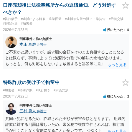
口座売却後に法律事務所からの返済通知、どう対処す
べきか？
#執行猶予
#逮捕による解雇・退学回避
#逮捕や勾留の阻止・準抗告
#示談交渉
#特殊詐欺
#加害者
2026年7月23日
役にたった
5
刑事事件に強い弁護士
本庄 卓磨
弁護士
ご不安かと思いますが、請求額の全額をそのまま負担することになる
とは限らず、事情によっては減額や分割での解決の余地があります。
もっとも、何も対応をしないまま放置すると訴訟等に発展してしまう
可能性がありますので、お早めに弁護士にご相談されることをおすす
めします。
特殊詐欺の受け子で拘留中
#加害者
#特殊詐欺
#執行猶予
#示談交渉
2026年7月22日
役にたった
2
刑事事件に強い弁護士
三村 勇人
弁護士
共同正犯になるため、詐取された全額が被害金額となります。 組織的
詐欺に対する刑罰は厳しいため、常習犯で複数立件されれば、執行猶
予が付くことなく実刑になることが多いです。 少なくとも、執行猶予