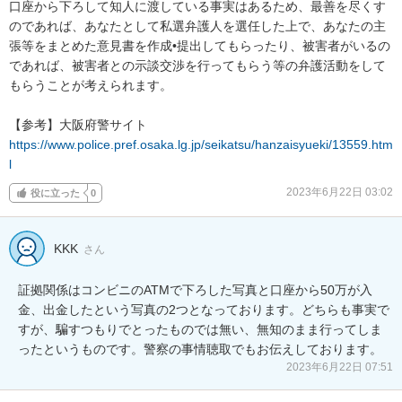
口座から下ろして知人に渡している事実はあるため、最善を尽くす
のであれば、あなたとして私選弁護人を選任した上で、あなたの主
張等をまとめた意見書を作成•提出してもらったり、被害者がいるの
であれば、被害者との示談交渉を行ってもらう等の弁護活動をして
もらうことが考えられます。

https://www.police.pref.osaka.lg.jp/seikatsu/hanzaisyueki/13559.htm
l
2023年6月22日 03:02
役に立った
0
KKK
さん
証拠関係はコンビニのATMで下ろした写真と口座から50万が入
金、出金したという写真の2つとなっております。どちらも事実で
すが、騙すつもりでとったものでは無い、無知のまま行ってしま
ったというものです。警察の事情聴取でもお伝えしております。
2023年6月22日 07:51