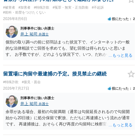
#被害者
#加害者
#特殊詐欺
#冤罪・無実・正当防衛
#不起訴
#前科・前歴をつけたくない
2026年8月6日
役にたった
2
刑事事件に強い弁護士
井上 祐司
弁護士
個別の取り調べの前に切羽詰まった状況下で、インターネットの一般
的な法律相談でご回答を求めても、望む回答は得られないと思いま
す。 お手数ですが、どのような状況下で、いつ、だれからどのような
経緯で口座の提供を頼まれ開設したか、それによる詐欺等の収益がど
の程度だと聞いているのかということについて、お近くで詳細な法律
相談を受けられたうえで対処方法を探された方がよいと思われます。
留置場に拘留中最逮捕の予定。接見禁止の継続
一般論でいえば、任意取り調べの場合、ＩＣレコーダーを持参して取
#特殊詐欺
#接見・面会
り調べ内容を録音することは必須だと考えます。
2026年7月27日
役にたった
2
刑事事件に強い弁護士
井上 祐司
弁護士
余罪がある場合、最初の勾留満期（通常は勾留延長されるので勾留開
始から20日後）に処分保留で釈放、ただちに再逮捕という流れが通常
です。 再逮捕後は、おそらく再び再度の勾留時に検察官が接見禁止を
請求し、そのまま接見禁止決定となる流れです。