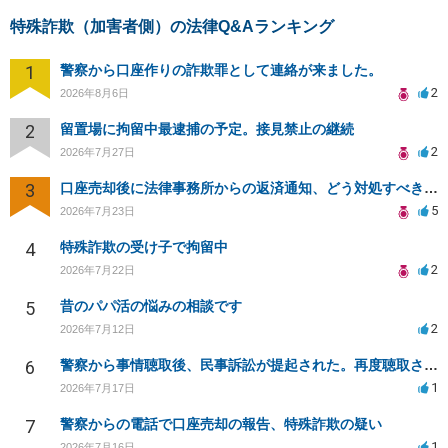
特殊詐欺（加害者側）の法律Q&Aランキング
1
警察から口座作りの詐欺罪として連絡が来ました。
2
2026年8月6日
2
留置場に拘留中最逮捕の予定。接見禁止の継続
2
2026年7月27日
3
口座売却後に法律事務所からの返済通知、どう対処すべきか？
5
2026年7月23日
4
特殊詐欺の受け子で拘留中
2
2026年7月22日
5
昔のパパ活の悩みの相談です
2
2026年7月12日
6
警察から事情聴取後、民事訴訟が提起された。再度聴取される可能性は？
1
2026年7月17日
7
警察からの電話で口座売却の報告、特殊詐欺の疑い
1
2026年7月16日