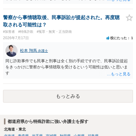
を狙うのであれば、被害弁済を行うことがマストになるかと思いま
す。 弁護士を介して共犯者数人で被害弁済を行うこともあります。 保
釈申請については、共犯なので、全て公判請求されるまで難しいです
警察から事情聴取後、民事訴訟が提起された。再度聴
が、個別具体的な事情により異なります。 弁護方針により、結果が変
取される可能性は？
わるため、刑事事件に精通している弁護人を選任されることをお勧め
#加害者
#特殊詐欺
#冤罪・無実・正当防衛
いたします。
2026年7月17日
役にたった
1
松本 翔馬
弁護士
同じ詐欺事件でも民事と刑事は全く別の手続ですので、民事訴訟提起
をきっかけに警察から事情聴取を受けるという可能性は低いと思いま
す
もっとみる
都道府県から特殊詐欺に強い弁護士を探す
北海道・東北