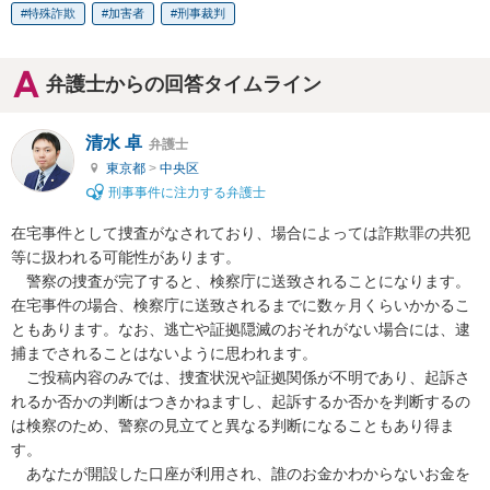
特殊詐欺
加害者
刑事裁判
弁護士からの回答タイムライン
清水 卓
弁護士
東京都
>
中央区
刑事事件に注力する弁護士
在宅事件として捜査がなされており、場合によっては詐欺罪の共犯
等に扱われる可能性があります。

　警察の捜査が完了すると、検察庁に送致されることになります。
在宅事件の場合、検察庁に送致されるまでに数ヶ月くらいかかるこ
ともあります。なお、逃亡や証拠隠滅のおそれがない場合には、逮
捕までされることはないように思われます。

　ご投稿内容のみでは、捜査状況や証拠関係が不明であり、起訴さ
れるか否かの判断はつきかねますし、起訴するか否かを判断するの
は検察のため、警察の見立てと異なる判断になることもあり得ま
す。

　あなたが開設した口座が利用され、誰のお金かわからないお金を