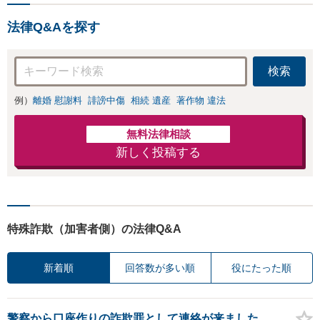
応・納得できる解決を」
し・認知・親子関
「刑事裁判のニーズにも対
係不存在確認など
法律Q&Aを探す
応」【休日・夜間相談可】
もご相談下さい
【子連れ相談可】
検索
例）
離婚 慰謝料
誹謗中傷
相続 遺産
著作物 違法
無料法律相談
新しく投稿する
特殊詐欺（加害者側）の法律Q&A
新着順
回答数が多い順
役にたった順
警察から口座作りの詐欺罪として連絡が来ました。