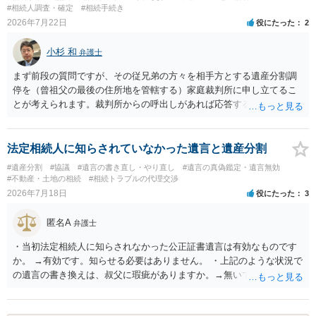
#相続人調査・確定
#相続手続き
2026年7月22日
役にたった
2
小杉 和
弁護士
まず前段の質問ですが、その従兄弟の方々を相手方とする遺産分割調
停を（曾祖父の最後の住所地を管轄する）家庭裁判所に申し立てるこ
とが考えられます。裁判所からの呼出しがあれば応答する可能性がま
だあるのではないでしょうか。 後段の質問については、相続放棄は可
能と思われます。時間が思った以上にないので必要書類をてきぱきと
揃える必要があります。その点是非御注意ください。
法定相続人に知らされていなかった遺言と遺産分割
#遺産分割
#協議
#遺言の書き直し・やり直し
#遺言の真偽鑑定・遺言無効
#不動産・土地の相続
#相続トラブルの代理交渉
2026年7月18日
役にたった
3
匿名A
弁護士
・当初法定相続人に知らされなかった公正証書遺言は有効なものです
か。 →有効です。知らせる必要はありません。 ・上記のような状況で
の遺言の書き換えは、叔父に瑕疵がありますか。→無いです。 ・分割
する場合の比率は、現状で、客観的に見てどの程度が妥当と考えられ
ますか。 →本人が自由に決められますので、どこが妥当とは言えない