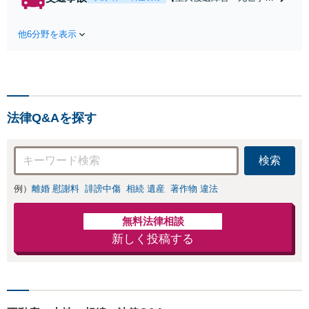
条件で離婚ができ
などの実績多数】「被害者
るよう、経験豊富
救済を第一に」一日でも早
な弁護士が多角的
他6分野を表示
く日常を取り戻せるよう、
な視点でアドバイ
私が力になります【初回相
ス「親権・監護
談無料】【電話・オンライ
権・面会交流に実
ン相談対応】「スピード対
績あり」子の引渡
応・納得できる解決を」
し・認知・親子関
「刑事裁判のニーズにも対
係不存在確認など
法律Q&Aを探す
応」【休日・夜間相談可】
もご相談下さい
【子連れ相談可】
検索
例）
離婚 慰謝料
誹謗中傷
相続 遺産
著作物 違法
無料法律相談
新しく投稿する