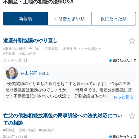
不動産・土地の相続の法律Q&A
新着順
回答数が多い順
役にたった順
遺産分割協議のやり直し
#家族間の相続トラブル
#遺産分割
#相続トラブルの代理交渉
#不動産・土地の相続
2026年8月5日
役にたった
2
井上 祐司
弁護士
>分割協議のやり直しの裁判を起こすと言われています。 伯母の主張
通り協議書は無効なのでしょうか。 現時点では、遺産分割協議に基
づく不動産登記がされている状況で、分割協議自体の無効を裁判所が
認めたわけではないので、分割協議の効力に影響はありません。 先
方の訴訟の主張及び立証次第ですが、 ・御祖母様の認知能力に関する
医師の意見書、筆跡鑑定 が提出されればその効力が否定される可能性
亡父の債務相続放棄後の民事訴訟への法的対応につい
はありますが、 ・伯母様自身が分割協議に加わっていること ・御祖母
ての相談
様の意に反する遺産分割協議を行う実益が誰にあったかの立証が困難
#不動産・土地の相続
#相続放棄
であること からすると、実際に遺産分割協議の効力が否定される可能
2026年8月3日
役にたった
3