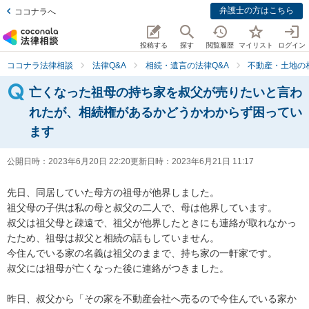
弁護士の方はこちら
ココナラへ
投稿する
探す
閲覧履歴
マイリスト
ログイン
ココナラ法律相談
法律Q&A
相続・遺言の法律Q&A
不動産・土地の
亡くなった祖母の持ち家を叔父が売りたいと言わ
れたが、相続権があるかどうかわからず困ってい
ます
公開日時：
2023年6月20日 22:20
更新日時：
2023年6月21日 11:17
先日、同居していた母方の祖母が他界しました。

祖父母の子供は私の母と叔父の二人で、母は他界しています。

叔父は祖父母と疎遠で、祖父が他界したときにも連絡が取れなかっ
たため、祖母は叔父と相続の話もしていません。

今住んでいる家の名義は祖父のままで、持ち家の一軒家です。

叔父には祖母が亡くなった後に連絡がつきました。

昨日、叔父から「その家を不動産会社へ売るので今住んでいる家か