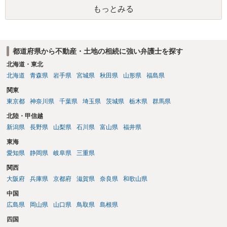
です。客観的な基準もありません。 ・できれば穏やかに、分割を拒否
もっとみる
することはできますか。 →分割を拒否するということは、遺産はいら
ないということでしょうか。遺言で、受取を指定されててもいらない
と拒否することはできます。理由を説明する必要はありません。
都道府県から不動産・土地の相続に強い弁護士を探す
北海道・東北
北海道
青森県
岩手県
宮城県
秋田県
山形県
福島県
関東
東京都
神奈川県
千葉県
埼玉県
茨城県
栃木県
群馬県
北陸・甲信越
新潟県
長野県
山梨県
石川県
富山県
福井県
東海
愛知県
静岡県
岐阜県
三重県
関西
大阪府
兵庫県
京都府
滋賀県
奈良県
和歌山県
中国
広島県
岡山県
山口県
鳥取県
島根県
四国