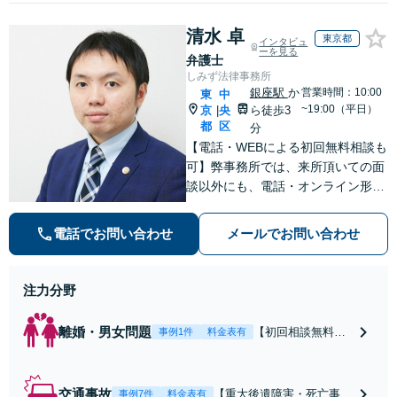
清水 卓
東京都
インタビュ
ーを見る
弁護士
しみず法律事務所
銀座駅
か
営業時間：10:00
東
中
~19:00（平日）
京
央
ら徒歩3
|
都
区
分
【電話・WEBによる初回無料相談も
可】弊事務所では、来所頂いての面
談以外にも、電話・オンライン形式
での初回無料相談も実施中。すぐに
弁護士にご相談頂くことで、今のご
電話でお問い合わせ
メールでお問い合わせ
不安が和らぐとともに、問題解決の
ために前に進むことができます。
注力分野
離婚・男女問題
【初回相談無料】
事例1件
料金表有
【電話・オンライ
ン相談対応】あな
たにとって有利な
交通事故
【重大後遺障害・死亡事案
事例7件
料金表有