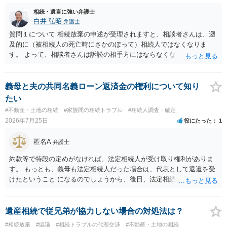
性はそれほど高くない（立証のハードルは非常に高い）ということが
言えると思います。
相続・遺言に強い弁護士
白井 弘昭
弁護士
質問１について 相続放棄の申述が受理されますと、相談者さんは、遡
及的に（被相続人の死亡時にさかのぼって）相続人ではなくなりま
す。 よって、相談者さんは訴訟の相手方にはならなくなるので（明け
渡し請求の対象ではなくなるので）請求棄却となります。 相続放棄受
理証明を家庭裁判所で取得し、コピーを答弁書に添えて裁判所に提出
してください。 質問２について 請求棄却を求める答弁書を提出すれ
義母と夫の共同名義ローン返済金の権利について知り
ば、第１回期日は出席する必要がありません。その日は差支え（用事
たい
があり出席できない）との記載で十分です。 質問３について 弁護士で
#不動産・土地の相続
#家族間の相続トラブル
#相続人調査・確定
はないので、ｍｉｎｔｓでの提出の必要は無いと思います。郵送（期
2026年7月25日
役にたった
1
限までに届けばよい）で十分です。 詳細は、書面記載の裁判所書記官
にお問い合わせください。 以上、ご参考まで。
匿名A
弁護士
約款等で特段の定めがなければ、法定相続人が受け取り権利がありま
す。 もっとも、義母も法定相続人だった場合は、代表として返還を受
けたということ になるのでしょうから、後日、法定相続分に基づいて
精算を求めることは可能と思います。
遺産相続で従兄弟が協力しない場合の対処法は？
#相続放棄
#協議
#相続トラブルの代理交渉
#不動産・土地の相続