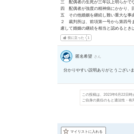
三　配偶者の生死が三年以上明らかでな
四　配偶者が強度の精神病にかかり、回
五　その他婚姻を継続し難い重大な事由
２　裁判所は、前項第一号から第四号
慮して婚姻の継続を相当と認めるとき
役に立った
1
匿名希望
さん
分かりやすい説明ありがとうござい
この投稿は、2023年6月22日
ご自身の責任のもと適法性・有
マイリストに入れる