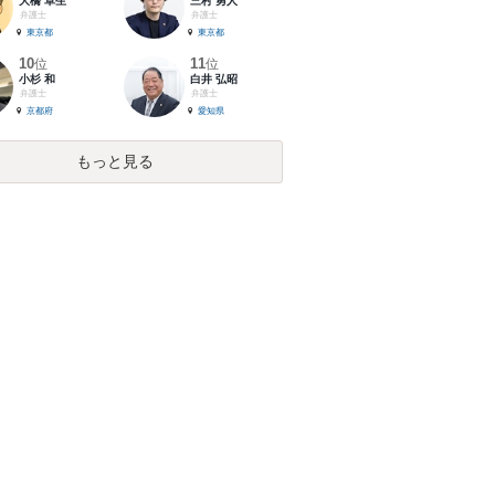
大橋 卓生
三村 勇人
弁護士
弁護士
東京都
東京都
10
11
位
位
小杉 和
白井 弘昭
弁護士
弁護士
京都府
愛知県
もっと見る