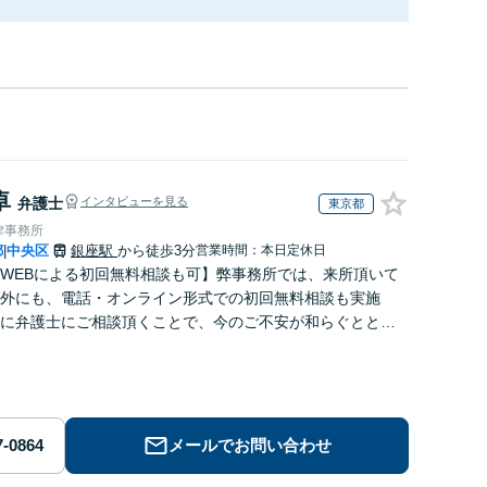
卓
弁護士
インタビューを見る
東京都
律事務所
都
中央区
銀座駅
から徒歩3分
営業時間：本日定休日
|
WEBによる初回無料相談も可】弊事務所では、来所頂いて
外にも、電話・オンライン形式での初回無料相談も実施
に弁護士にご相談頂くことで、今のご不安が和らぐととも
解決のために前に進むことができます。
メールでお問い合わせ