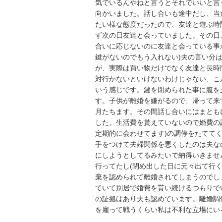
気でいるんやねと言うとそれでいいと言
向かいました。話し合いも途中だし、当
たい様な態度だったので、友達と遊ぶ時
ず次の日友達と会っていました。その日
合いに応じないのに友達と会っている事
鍵がないのでもう入れない)夫の言い分
が、実際は買い物だけでなく友達と長時
対行かないといけないわけじゃない、こ
いう感じです。鍵を閉められた事に腹を
す。子供が離婚を嫌がるので、帰って来
月たちます。その間話し合いにはまとも
した。生活費を貰えていないので婚費の
定期的に会わせてます)の調停をたてて
手をつけて夫婦関係を悪くしたのは夫な
にしようとしてるみたいで納得いきませ
行ってたし(閉め出した日に元々出て行
棄を認められて離婚されてしまうのでし
ていて別居で婚費を貰い続けるつもりでい
の証拠はあり夫も認めています。離婚調
を雇って戦うくらい私は不利な立場にい