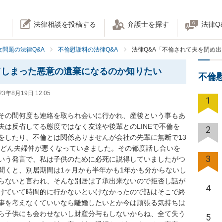
法律相談を投稿する
弁護士を探す
法律Q
女問題の法律Q&A
不倫慰謝料の法律Q&A
法律Q&A「不倫されて夫を閉め
てしまった悪意の遺棄になるのか知りたい
不倫
23年8月19日 12:05
1
その間何度も連絡を取られ会いに行かれ、産後という事もあ
は反省してる態度ではなく友達や後輩とのLINEで不倫を
2
をしたり、不倫とは関係ありませんが会社の先輩に無断で13
どんどん夫婦仲が悪くなっていきました。その都度話し合いを
3
いう発言で、私は子供のために必死に説得していましたがつ
聞くと、別居期間は1ヶ月かも半年かも1年かも分からないし
らないと言われ、そんな別居は了承出来ないので拒否し話が
4
けていて時間的に行かないといけなかったので話はそこで終
事を考えなくていいなら離婚したいとか今は頑張る気持ちは
ら子供にも会わせないし財産分与もしないからね、全て失う
5