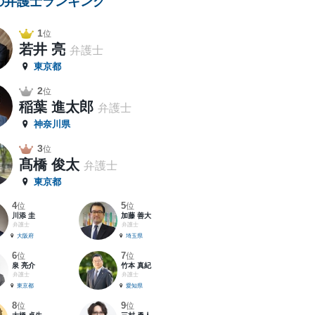
の弁護士ランキング
1
位
若井 亮
弁護士
東京都
2
位
稲葉 進太郎
弁護士
神奈川県
3
位
髙橋 俊太
弁護士
東京都
4
5
位
位
川添 圭
加藤 善大
弁護士
弁護士
大阪府
埼玉県
6
7
位
位
泉 亮介
竹本 真紀
弁護士
弁護士
東京都
愛知県
8
9
位
位