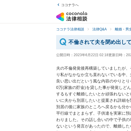
ココナラへ
ココナラ法律相談
法律Q&A
離婚・男
不倫されて夫を閉め出し
公開日時：
2023年6月22日 02:18
更新日時：
20
夫の不倫発覚後再構築していましたが、
り私がなかなか立ち直れないでいる中、夫
良い思い出だという風な内容のやりとり
0万(家族の貯金)を貸した事が発覚し
するもすぐ離婚したいとか頑張れないと
いに夫から別居したいと提案され詳細を
別居の後に家族のところへ戻るかも分か
平行線でまとまらず、子供達を実家に預
わりました。その話し合いの中で子供の
ないという発言があったので、離婚した