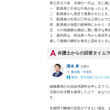
第七百七十条　夫婦の一方は、次に掲
一　配偶者に不貞な行為があったとき。
二　配偶者から悪意で遺棄されたとき。
三　配偶者の生死が三年以上明らかでな
四　配偶者が強度の精神病にかかり、回
五　その他婚姻を継続し難い重大な事由
２　裁判所は、前項第一号から第四号
慮して婚姻の継続を相当と認めるとき
弁護士からの回答タイム
清水 卓
弁護士
東京都
>
中央区
離婚・男女問題に注力する弁
婚姻費用の分担請求調停を申し立てて
当面の生活費を確保した上で、あなた
す。

夫婦間で離婚の合意ができない場合、ま