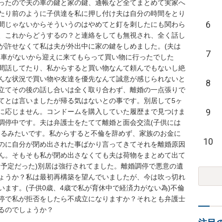
ったので夫の車の鍵と家の鍵、通帳など全てまとめて実家へ
たり前のように子供達を私に押し付け夫は自分の時間をとり
6
間じゃないからそういうのはやめてと釘を刺したにも関わら
、これからどうするの？と連絡をしても無視され、全く話し
が許せなくて私は夫が外出中に家の鍵をしめました。(夫は
7
は車がないから迎えに来てもらって買い物に行ったでした
間話してたり、私からすると買い物なんて頼んでもないし絶
んな状況で買い物や友達を優先なんて誠意が感じられないと
8
立てその後の話し合いは全く取り合わず、離婚の一点張りで
てとは言いましたが帰る気はないとの事です。別居して5ヶ
9
に応じません。コンドームを購入していた履歴まで見つけま
調停中です。夫は弁護士をたてて離婚と面会交流(子供には
くるみたいです。私からすると不倫を辞めず、家族のお金に
10
のに自分が閉め出された事ばかり言ってきてそれを離婚原因
ん。そもそも私が閉め出さなくても夫は荷物をまとめて出て
く予定だった)別居は強行されてました。離婚調停で悪意の遺
ょうか？私は最初再構築を望んでいましたが、今は吹っ切れ
ます。(子供0歳、4歳で私が育休中で経済力がない為)不倫
停で私が拒否をしたら不成立になりますか？それとも弁護士
るのでしょうか？