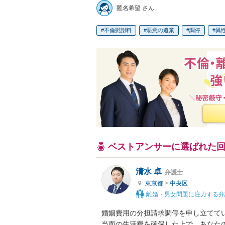
匿名希望 さん
不倫慰謝料
悪意の遺棄
調停
異性
ベストアンサーに選ばれた
清水 卓
弁護士
東京都
>
中央区
離婚・男女問題に注力する弁
婚姻費用の分担請求調停を申し立てて
当面の生活費を確保した上で、あなた