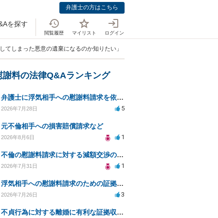
弁護士の方はこちら
&Aを探す
閲覧履歴
マイリスト
ログイン
出してしまった悪意の遺棄になるのか知りたい」
慰謝料の法律Q&Aランキング
弁護士に浮気相手への慰謝料請求を依頼する費用相場は？
5
2026年7月28日
元不倫相手への損害賠償請求など
1
2026年8月6日
不倫の慰謝料請求に対する減額交渉の可能性と対策
1
2026年7月31日
浮気相手への慰謝料請求のための証拠集めと探偵選び
3
2026年7月26日
不貞行為に対する離婚に有利な証拠収集方法と法的手続きについて