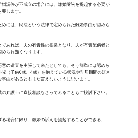
離婚調停が不成立の場合には、離婚訴訟を提起する必要が
要します。

ためには、民法という法律で定められた離婚事由が認めら
とであれば、夫の有責性の根拠となり、夫が有責配偶者と
められ難くなります。

悪意の遺棄を主張して来たとしても、そう簡単には認めら
熟児（子供0歳、4歳）を抱えている状況や別居期間の短さ
事由があるともまだ言えないように思います。

域の弁護士に直接相談なさってみることもご検討下さい。

げる場合に限り、離婚の訴えを提起することができる。




