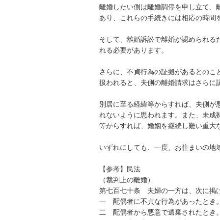
離婚したい側は離婚調停を申し立て、
あり、これらの手続きには相応の時間を
そして、離婚訴訟で離婚が認められる
れる必要があります。

さらに、不貞行為の証拠があるとのこ
扱われると、夫側の離婚請求はさらに認
別居に至る経緯等からすれば、夫側が
れないように思われます。また、未成
等からすれば、婚姻を継続し難い重大な
いずれにしても、一度、お住まいの地
【参考】民法

（裁判上の離婚）

第七百七十条　夫婦の一方は、次に掲
一　配偶者に不貞な行為があったとき。
二　配偶者から悪意で遺棄されたとき。