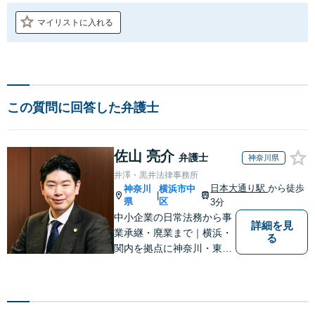
マイリストに入れる
この質問に回答した弁護士
佐山 亮介
弁護士
神奈川県
井澤・黒井法律事務所
日本大通り駅
から徒歩
神奈川
横浜市中
|
県
区
3分
中小企業の日常法務から事
詳細を見
業承継・廃業まで｜横浜・
る
関内を拠点に神奈川・東京
対応【休日・夜間面談可】
【日本大通り駅3分】