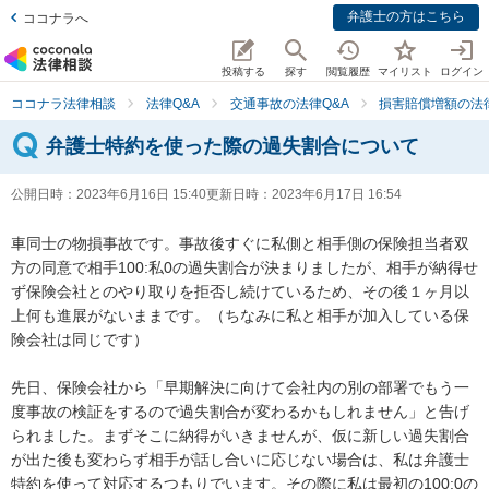
弁護士の方はこちら
ココナラへ
投稿する
探す
閲覧履歴
マイリスト
ログイン
ココナラ法律相談
法律Q&A
交通事故の法律Q&A
損害賠償増額の法律
弁護士特約を使った際の過失割合について
公開日時：
2023年6月16日 15:40
更新日時：
2023年6月17日 16:54
車同士の物損事故です。事故後すぐに私側と相手側の保険担当者双
方の同意で相手100:私0の過失割合が決まりましたが、相手が納得せ
ず保険会社とのやり取りを拒否し続けているため、その後１ヶ月以
上何も進展がないままです。（ちなみに私と相手が加入している保
険会社は同じです）

先日、保険会社から「早期解決に向けて会社内の別の部署でもう一
度事故の検証をするので過失割合が変わるかもしれません」と告げ
られました。まずそこに納得がいきませんが、仮に新しい過失割合
が出た後も変わらず相手が話し合いに応じない場合は、私は弁護士
特約を使って対応するつもりでいます。その際に私は最初の100:0の