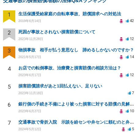
交通事故の損害賠償増額の法律Q&Aランキング
1
生活保護受給家庭の自転車事故、賠償請求への対処法
42
2019年6月14日
2
死因が事故とされない損害賠償について
12
2023年11月28日
3
物損事故 相手が払う意思なし 諦めるしかないのですか？
14
2021年5月17日
4
お店での転倒事故、治療費と損害賠償の相談方法は？
12
2023年6月17日
5
損害賠償請求があと1回払えない、足りない
7
2023年11月18日
6
銀行側の手続き不備により被った損害に対する賠償の見解を求めます
10
2023年6月27日
7
交通事故で骨折入院 示談を紛センや弁センに頼むのと弁護士に頼むのはどちらがいいのか
5
2024年5月12日