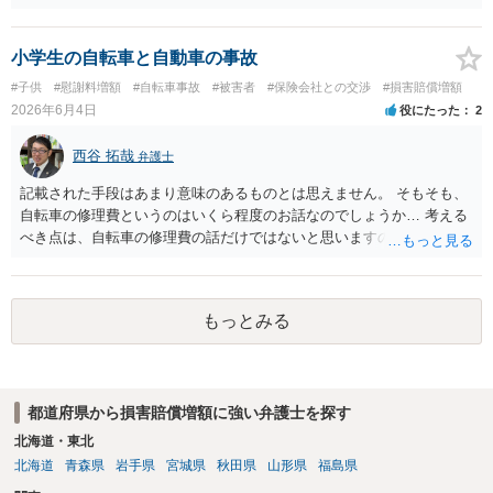
変わってきます。 無過失かそれに近い状況なら通常訴訟を視野に入れ
た方が良いでしょう。
小学生の自転車と自動車の事故
#子供
#慰謝料増額
#自転車事故
#被害者
#保険会社との交渉
#損害賠償増額
2026年6月4日
役にたった
2
西谷 拓哉
弁護士
記載された手段はあまり意味のあるものとは思えません。 そもそも、
自転車の修理費というのはいくら程度のお話なのでしょうか… 考える
べき点は、自転車の修理費の話だけではないと思いますので、 一度、
法律相談をどこかで受けられることをオススメいたします。
もっとみる
都道府県から損害賠償増額に強い弁護士を探す
北海道・東北
北海道
青森県
岩手県
宮城県
秋田県
山形県
福島県