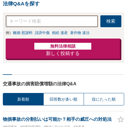
法律Q&Aを探す
検索
例）
離婚 慰謝料
誹謗中傷
相続 遺産
著作物 違法
無料法律相談
新しく投稿する
交通事故の損害賠償増額の法律Q&A
新着順
回答数が多い順
役にたった順
物損事故の分割払いは可能か？相手の威圧への対処法
#物損事故
#損害賠償増額
#解決に向けた示談
#加害者