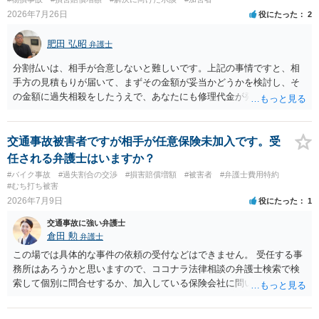
2026年7月26日
役にたった
2
肥田 弘昭
弁護士
分割払いは、相手が合意しないと難しいです。上記の事情ですと、相
手方の見積もりが届いて、まずその金額が妥当かどうかを検討し、そ
の金額に過失相殺をしたうえで、あなたにも修理代金が発生している
のであれば、過失相殺後の相互の金額について相殺して、その残額を
分割払いにしたいとの示談案を提案するのが良いかと思います。威圧
されるのであれば、斡旋、仲裁、民事調停を利用しては如何でしょう
交通事故被害者ですが相手が任意保険未加入です。受
か。ご参考にしてください。
任される弁護士はいますか？
#バイク事故
#過失割合の交渉
#損害賠償増額
#被害者
#弁護士費用特約
#むち打ち被害
2026年7月9日
役にたった
1
交通事故に強い弁護士
倉田 勲
弁護士
この場では具体的な事件の依頼の受付などはできません。 受任する事
務所はあろうかと思いますので、ココナラ法律相談の弁護士検索で検
索して個別に問合せするか、加入している保険会社に問い合わせをし
て弁護士を紹介してもらってください。