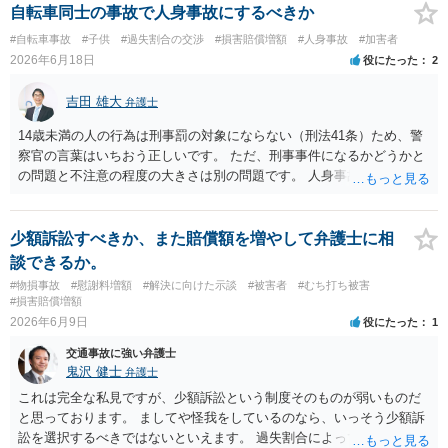
自転車同士の事故で人身事故にするべきか
#自転車事故
#子供
#過失割合の交渉
#損害賠償増額
#人身事故
#加害者
2026年6月18日
役にたった
2
吉田 雄大
弁護士
14歳未満の人の行為は刑事罰の対象にならない（刑法41条）ため、警
察官の言葉はいちおう正しいです。 ただ、刑事事件になるかどうかと
の問題と不注意の程度の大きさは別の問題です。 人身事故の届出を行
い、また、交通事故証明を取っておくこと自体はマイナスになること
はありません。
少額訴訟すべきか、また賠償額を増やして弁護士に相
談できるか。
#物損事故
#慰謝料増額
#解決に向けた示談
#被害者
#むち打ち被害
#損害賠償増額
2026年6月9日
役にたった
1
交通事故に強い弁護士
鬼沢 健士
弁護士
これは完全な私見ですが、少額訴訟という制度そのものが弱いものだ
と思っております。 ましてや怪我をしているのなら、いっそう少額訴
訟を選択するべきではないといえます。 過失割合によって請求金額が