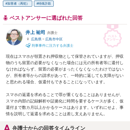
加害者（再犯）
特殊詐欺
ベストアンサーに選ばれた回答
井上 祐司
弁護士
広島県
>
広島市中区
刑事事件に注力する弁護士
現在はスマホが領置され押収物として保管されていますが、押収
物のうち留置の必要がなくなった場合には元の所有者等に還付し
なければならず、留置の必要がまったくなくなったわけではない
が、所有者等からの請求があって、一時的に返しても支障がない
と思われる場合、仮還付もできることになっています。

スマホの返還を求めることで罪が重くなることはありませんが、
スマホ内部の記録解析や証拠化に時間を要するケースが多く、仮
還付まで数カ月以上かかるケースはあります。いずれにせよ、事
情を説明して返還を求めることは差し支えありません。
弁護士からの回答タイムライン