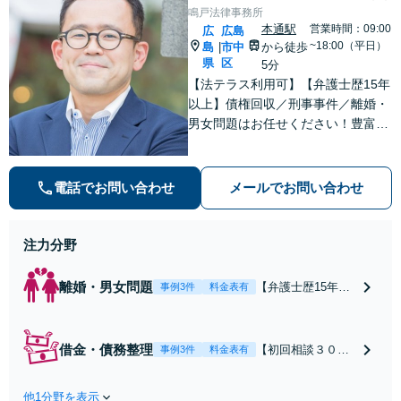
鳴戸法律事務所
本通駅
営業時間：09:00
広
広島
~18:00（平日）
島
市中
から徒歩
|
県
区
5分
【法テラス利用可】【弁護士歴15年
以上】債権回収／刑事事件／離婚・
男女問題はお任せください！豊富な
解決実績と弁護士経験を活かした、
的確でスムーズな対応が持ち味です
【子連れ相談】【完全個室相談】
電話でお問い合わせ
メールでお問い合わせ
【休日・夜間対応可】【本通駅5
分】
注力分野
離婚・男女問題
【弁護士歴15年以
事例3件
料金表有
上】不倫問題や慰
謝料減額の解決実
績多数あり！持ち
借金・債務整理
【初回相談３０分
事例3件
料金表有
家や住宅ローンを
まで無料】【本通
含む財産分与、熟
り電停近く】個
年離婚もご相談く
他1分野を表示