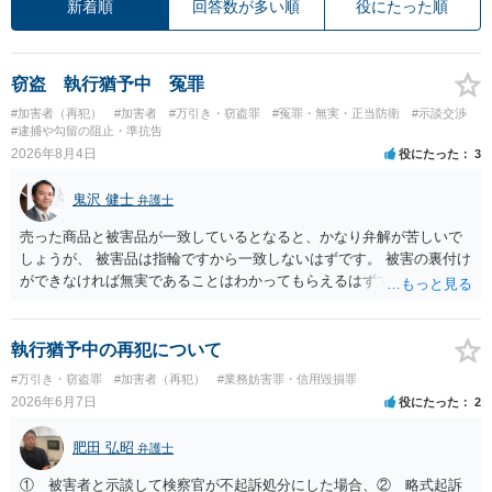
新着順
回答数が多い順
役にたった順
窃盗 執行猶予中 冤罪
#加害者（再犯）
#加害者
#万引き・窃盗罪
#冤罪・無実・正当防衛
#示談交渉
#逮捕や勾留の阻止・準抗告
2026年8月4日
役にたった
3
鬼沢 健士
弁護士
売った商品と被害品が一致しているとなると、かなり弁解が苦しいで
しょうが、 被害品は指輪ですから一致しないはずです。 被害の裏付け
ができなければ無実であることはわかってもらえるはずです。
執行猶予中の再犯について
#万引き・窃盗罪
#加害者（再犯）
#業務妨害罪・信用毀損罪
2026年6月7日
役にたった
2
肥田 弘昭
弁護士
① 被害者と示談して検察官が不起訴処分にした場合、② 略式起訴