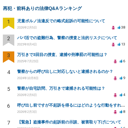
再犯・前科ありの法律Q&Aランキング
1
児童ポルノ法違反での略式起訴の可能性について
38
2026年2月5日
2
パパ活での盗難行為、警察の捜査と法的リスクについて
13
2023年8月4日
3
万引きで3回目の捜査、逮捕や刑事罰の可能性は？
6
2025年7月23日
4
警察からの呼び出しに対応しないと逮捕されるのか？
9
2024年10月8日
5
警察が自宅訪問、万引きで逮捕される可能性は？
4
2026年2月6日
6
呼び出し前ですが不起訴を得るにはどのような行動をすればよいか。反省文と再犯防止のルールを決めた上申書
8
2026年2月3日
7
【緊急】盗撮事件の起訴前の示談、被害取り下げについて