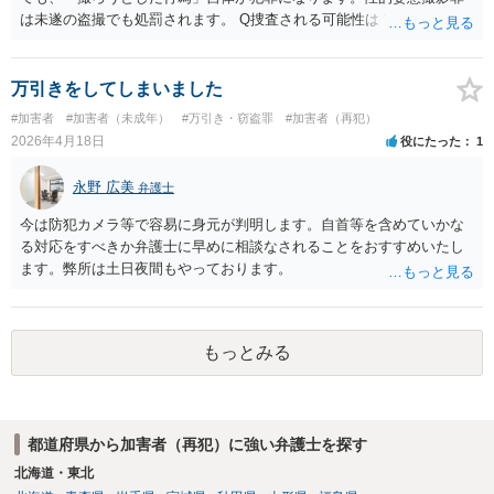
は未遂の盗撮でも処罰されます。 Q捜査される可能性は？ 女性Bも気
づいておらず、周りにもバレていないとのことなので、可能性は低い
ものの、もし、コンビニがカメラ映像を確認して警察に届け出た場
合、捜査が始まる可能性は十分あります。 マスクをしていても、身
万引きをしてしまいました
長・体型・服装・歩き方などから身元が特定されることがあります。
#加害者
#加害者（未成年）
#万引き・窃盗罪
#加害者（再犯）
また、ポイントカードやクレジットカード、駅でのICカード利用など
2026年4月18日
役にたった
1
から個人情報が分かることもあります。 Qスマホを捨てたことは有
利？ 証拠が減るのは事実ですが、防犯カメラの映像が確認されれば、
永野 広美
弁護士
盗撮の実行行為が立証できる可能性も高いです。 証拠が少ない＝捜査
されないとは言い切れません。 また、証拠を意図的に隠滅したと判断
今は防犯カメラ等で容易に身元が判明します。自首等を含めていかな
されれば、むしろ不利になる可能性もあります。 Q被害者の届け出が
る対応をすべきか弁護士に早めに相談なされることをおすすめいたし
なくても捜査される？ 一応、性的姿態撮影罪は被害者の届け出がなく
ます。弊所は土日夜間もやっております。
ても警察が動ける犯罪です。 ただ、実際には被害者本人からの届出が
なければ警察は捜査には消極的な傾向があります。 友人Aには、ご心
配であれば最寄りの弁護士に相談することをお勧めください。
もっとみる
都道府県から加害者（再犯）に強い弁護士を探す
北海道・東北