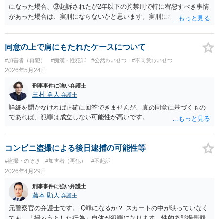
になった場合、③起訴されたが2年以下の拘禁刑で特に宥恕すべき事情
があった場合は、実刑にならないかと思います。実刑になった場合
は、ケースバイケースですが、1年8カ月＋今回の罪になるかと思いま
す。威力業務妨害罪だけであれば、2年以上には私の弁護経験ではなら
ないかと思いますので、3年8カ月の刑期程度かと思います。ご参考に
同意の上で肩にもたれたケースについて
してください。
#加害者（再犯）
#痴漢・性犯罪
#公然わいせつ
#不同意わいせつ
2026年5月24日
刑事事件に強い弁護士
三村 勇人
弁護士
詳細を聞かなければ正確に回答できませんが、真の同意に基づくもの
であれば、犯罪は成立しない可能性が高いです。
コンビニ盗撮による後日逮捕の可能性等
#盗撮・のぞき
#加害者（再犯）
#不起訴
2026年4月29日
刑事事件に強い弁護士
藤本 顯人
弁護士
元警察官の弁護士です。 Q罪になるか？ スカートの中が映っていなく
ても、「撮ろうとした行為」自体が犯罪になります。性的姿態撮影罪