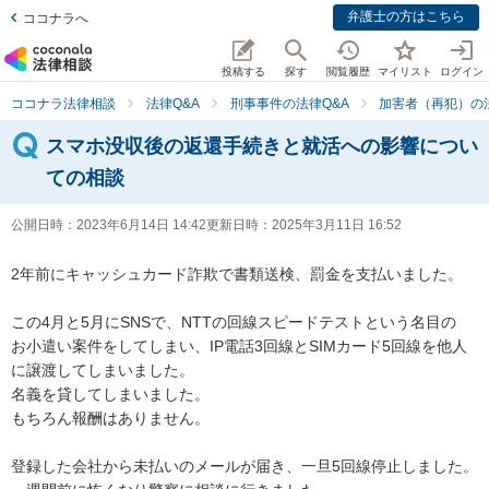
弁護士の方はこちら
ココナラへ
投稿する
探す
閲覧履歴
マイリスト
ログイン
ココナラ法律相談
法律Q&A
刑事事件の法律Q&A
加害者（再犯）の法
スマホ没収後の返還手続きと就活への影響につい
ての相談
公開日時：
2023年6月14日 14:42
更新日時：
2025年3月11日 16:52
2年前にキャッシュカード詐欺で書類送検、罰金を支払いました。

この4月と5月にSNSで、NTTの回線スピードテストという名目の

お小遣い案件をしてしまい、IP電話3回線とSIMカード5回線を他人
に譲渡してしまいました。

名義を貸してしまいました。

もちろん報酬はありません。

登録した会社から未払いのメールが届き、一旦5回線停止しました。
