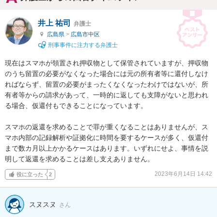
井上 祐司
弁護士
広島県
>
広島市中区
刑事事件に注力する弁護士
現在はスマホが領置され押収物として保管されていますが、押収物
のうち留置の必要がなくなった場合には元の所有者等に還付しなけ
ればならず、留置の必要がまったくなくなったわけではないが、所
有者等からの請求があって、一時的に返しても支障がないと思われ
る場合、仮還付もできることになっています。

スマホの返還を求めることで罪が重くなることはありませんが、ス
マホ内部の記録解析や証拠化に時間を要するケースが多く、仮還付
まで数カ月以上かかるケースはあります。いずれにせよ、事情を説
明して返還を求めることは差し支えありません。
2023年6月14日 14:42
役に立った
2
スヌスヌ
さん