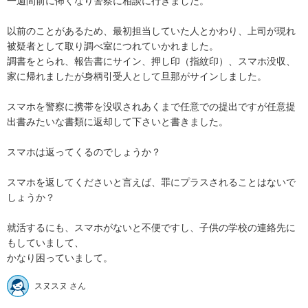
一週間前に怖くなり警察に相談に行きました。

以前のことがあるため、最初担当していた人とかわり、上司が現れ

被疑者として取り調べ室につれていかれました。

調書をとられ、報告書にサイン、押し印（指紋印）、スマホ没収、

家に帰れましたが身柄引受人として旦那がサインしました。

スマホを警察に携帯を没収されあくまで任意での提出ですが任意提
出書みたいな書類に返却して下さいと書きました。

スマホは返ってくるのでしょうか？

スマホを返してくださいと言えば、罪にプラスされることはないで
しょうか？

就活するにも、スマホがないと不便ですし、子供の学校の連絡先に
もしていまして、

かなり困っていまして。
スヌスヌ さん