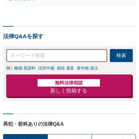
人・法人を問わ
ださい【休日・夜
ず、借金のお悩み
間対応可】離婚後
はまずご相談くだ
の生活を見据えた
さい。自己破産・
アドバイスやサポ
任意整理・個人再
ートも【完全個
生・各種ガイドラ
室】【子連れ相談
法律Q&Aを探す
インに基づく債務
可】【本通駅5分】
整理手続等の流れ
をご説明し、より
検索
良い解決を目指し
ます。
例）
離婚 慰謝料
誹謗中傷
相続 遺産
著作物 違法
無料法律相談
新しく投稿する
再犯・前科ありの法律Q&A