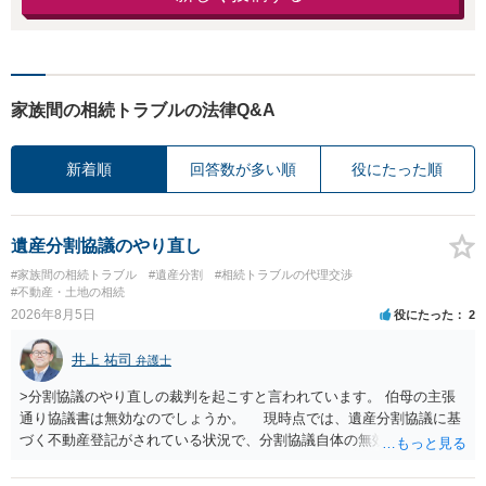
家族間の相続トラブルの法律Q&A
新着順
回答数が多い順
役にたった順
遺産分割協議のやり直し
#家族間の相続トラブル
#遺産分割
#相続トラブルの代理交渉
#不動産・土地の相続
2026年8月5日
役にたった
2
井上 祐司
弁護士
>分割協議のやり直しの裁判を起こすと言われています。 伯母の主張
通り協議書は無効なのでしょうか。 現時点では、遺産分割協議に基
づく不動産登記がされている状況で、分割協議自体の無効を裁判所が
認めたわけではないので、分割協議の効力に影響はありません。 先
方の訴訟の主張及び立証次第ですが、 ・御祖母様の認知能力に関する