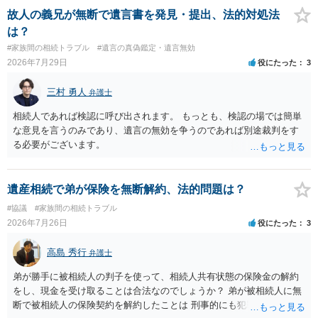
医師の意見書、筆跡鑑定 が提出されればその効力が否定される可能性
故人の義兄が無断で遺言書を発見・提出、法的対処法
はありますが、 ・伯母様自身が分割協議に加わっていること ・御祖母
は？
様の意に反する遺産分割協議を行う実益が誰にあったかの立証が困難
#家族間の相続トラブル
#遺言の真偽鑑定・遺言無効
であること からすると、実際に遺産分割協議の効力が否定される可能
2026年7月29日
役にたった
3
性はそれほど高くない（立証のハードルは非常に高い）ということが
言えると思います。
三村 勇人
弁護士
相続人であれば検認に呼び出されます。 もっとも、検認の場では簡単
な意見を言うのみであり、遺言の無効を争うのであれば別途裁判をす
る必要がございます。
遺産相続で弟が保険を無断解約、法的問題は？
#協議
#家族間の相続トラブル
2026年7月26日
役にたった
3
高島 秀行
弁護士
弟が勝手に被相続人の判子を使って、相続人共有状態の保険金の解約
をし、現金を受け取ることは合法なのでしょうか？ 弟が被相続人に無
断で被相続人の保険契約を解約したことは 刑事的にも犯罪となる可能