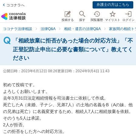
弁護士の方はこちら
ココナラへ
投稿する
探す
閲覧履歴
マイリスト
ログイン
ココナラ法律相談
法律Q&A
相続・遺言の法律Q&A
家族間の相続ト
「相続放棄に拒否があった場合の対応方法」「不
正登記防止申出に必要な書類について」教えてく
ださい
公開日時：
2023年6月12日 08:26
更新日時：
2024年9月4日 11:43
初めて投稿です。

よろしくお願いします。

去年3月31日法定相続情報を司法書士に依頼して作成。

死亡したA（未婚、子ナシ、兄弟7人）の土地の名義をB（Aの妹、他
の兄弟は死亡）に名義変更するため、相続人7人に相続放棄を依頼。

そのうち5人は承諾。

2人が拒否。

この拒否をした方への対応方法。
