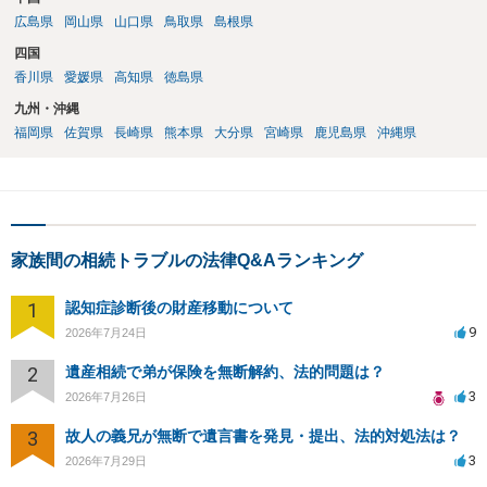
広島県
岡山県
山口県
鳥取県
島根県
四国
香川県
愛媛県
高知県
徳島県
九州・沖縄
福岡県
佐賀県
長崎県
熊本県
大分県
宮崎県
鹿児島県
沖縄県
家族間の相続トラブルの法律Q&Aランキング
1
認知症診断後の財産移動について
9
2026年7月24日
2
遺産相続で弟が保険を無断解約、法的問題は？
3
2026年7月26日
3
故人の義兄が無断で遺言書を発見・提出、法的対処法は？
3
2026年7月29日