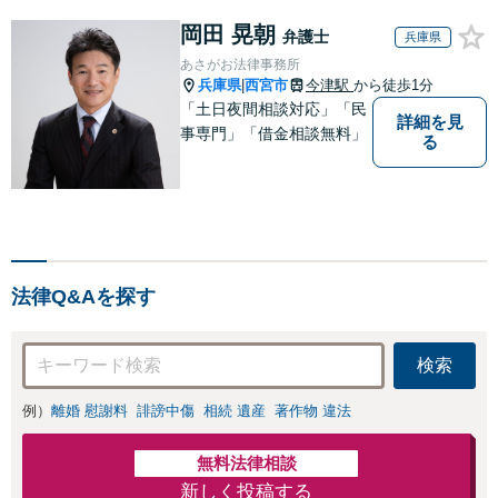
岡田 晃朝
弁護士
兵庫県
あさがお法律事務所
兵庫県
西宮市
今津駅
から徒歩1分
|
「土日夜間相談対応」「民
詳細を見
事専門」「借金相談無料」
る
法律Q&Aを探す
検索
例）
離婚 慰謝料
誹謗中傷
相続 遺産
著作物 違法
無料法律相談
新しく投稿する