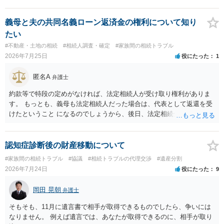
性があり、民事的には無効だと思います。 保険会社で解約の際に提出
された書類のコピーを取得して、弁護士に面談で詳しい事情を話して
相談 されたら良いと思います。
義母と夫の共同名義ローン返済金の権利について知り
たい
#不動産・土地の相続
#相続人調査・確定
#家族間の相続トラブル
2026年7月25日
役にたった
1
匿名A
弁護士
約款等で特段の定めがなければ、法定相続人が受け取り権利がありま
す。 もっとも、義母も法定相続人だった場合は、代表として返還を受
けたということ になるのでしょうから、後日、法定相続分に基づいて
精算を求めることは可能と思います。
認知症診断後の財産移動について
#家族間の相続トラブル
#協議
#相続トラブルの代理交渉
#遺産分割
2026年7月24日
役にたった
9
岡田 晃朝
弁護士
そもそも、11月に遺言書で相手が取得できるものでしたら、争いには
なりません。 例えば遺言では、あなたが取得できるのに、相手が取り