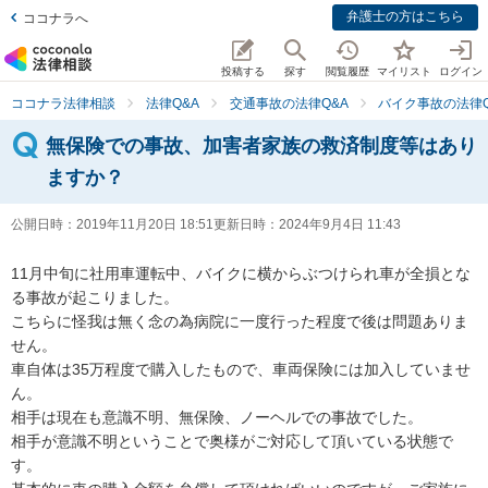
弁護士の方はこちら
ココナラへ
投稿する
探す
閲覧履歴
マイリスト
ログイン
ココナラ法律相談
法律Q&A
交通事故の法律Q&A
バイク事故の法律Q
無保険での事故、加害者家族の救済制度等はあり
ますか？
公開日時：
2019年11月20日 18:51
更新日時：
2024年9月4日 11:43
11月中旬に社用車運転中、バイクに横からぶつけられ車が全損とな
る事故が起こりました。

こちらに怪我は無く念の為病院に一度行った程度で後は問題ありま
せん。

車自体は35万程度で購入したもので、車両保険には加入していませ
ん。

相手は現在も意識不明、無保険、ノーヘルでの事故でした。

相手が意識不明ということで奥様がご対応して頂いている状態で
す。
