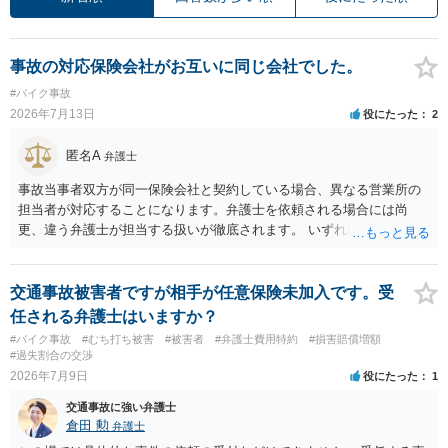
事故の対応保険会社がお互いに同じ会社でした。
#バイク事故
2026年7月13日
役にたった
2
匿名A
弁護士
事故当事者双方が同一保険会社と契約している場合、異なる営業所の
担当者が対応することになります。弁護士を依頼される場合には尚
更、違う弁護士が担当する扱いが徹底されます。 いずれにしても、交
渉それ自体は別異の保険会社が動く場合と変わらず進んでいきます。
交通事故被害者ですが相手が任意保険未加入です。受
任される弁護士はいますか？
#バイク事故
#むち打ち被害
#被害者
#弁護士費用特約
#損害賠償増額
#過失割合の交渉
2026年7月9日
役にたった
1
交通事故に強い弁護士
倉田 勲
弁護士