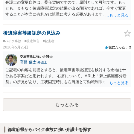
傷性の障害として裏付けられているかという点で否定的に見られてい
弁護士の変更自体は、委任契約ですので、原則として可能です。もっ
るものと思われます。 納得できない場合には、異議申立てを検討する
とも、まもなく後遺障害認定の結果が出る段階であれば、今すぐ変更
ことになりますが、単に「痛みが残っている」「MRIで部分断裂と診
することが本当に有利かは慎重に考える必要があります。すでに申請
断されている」と主張するだけでは、結論が変わらない可能性が高い
済みで結果待ちの状態であれば、この時点で弁護士を変更しても、少
です。異議申立てでは、事故前に肩症状がなかったこと、事故態様か
なくとも初回認定の結果自体には影響を与えられるわけではないと思
ら右肩に相当な外力が加わったこと、事故後早期から右肩症状が一貫
われます。右肩の棘上筋部分断裂、通院８か月半、実通院６８回とい
後遺障害等級認定の見込み
していること、画像所見が事故による外傷性変化と評価できること、
う事情があるのであれば、後遺障害認定の可能性が全くない事案とは
#バイク事故
#後遺障害
#被害者
可動域制限の原因が医学的に説明できることなどを、追加資料で補う
いえないと思います。ただし、認定の可否は通院期間や通院回数だけ
2026年5月26日
役にたった
2
必要があります。具体的には、主治医又は画像診断医の意見書、MRI
でなく、画像所見、可動域制限、症状の一貫性、事故態様、後遺障害
画像の再読影、事故直後からの診療録、可動域検査の推移、症状の一
診断書の記載内容等によって判断されます。 まずは担当弁護士本人
交通事故に強い弁護士
貫性を示す資料などを確認することが考えられます。 現在依頼されて
に、申請内容、提出資料、見通し、非該当だった場合の異議申立て方
髙橋 俊太
弁護士
いる弁護士に対し、非該当理由を踏まえて、どの点を追加立証できる
針について直接確認されるのがよいと思います。弁護士費用特約を利
ご記載の内容を前提とすると、後遺障害等級認定を検討する余地は十
のか、医師の意見書や画像鑑定を取得すべきかを確認されるとよいで
用している場合でも、弁護士変更が可能なことはありますが、保険会
分ある事案だと思われます。 右肩について、MRI上「棘上筋腱部分断
しょう。
社への確認や、既に発生している費用・費用上限との関係を確認して
裂」の所見があり、症状固定時にも右肩痛と可動域制限が残存してい
おいた方がよいでしょう。
るとのことですので、痛みのみの事案ではなく、機能障害も問題とな
り得る事案です。 肩関節の可動域については、主要運動である屈曲・
外転が健側の約２分の１に制限されているとのことですので、数値上
もっとみる
は肩関節の機能障害として１０級１０号や１２級６号などの後遺障害
が検討対象になり得ると考えられます。もっとも、実際の認定では、
可動域の数値だけでなく、事故態様、受傷直後からの肩症状の訴え、
初診時の所見、MRI所見と事故との因果関係、既往症・変性所見の有
都道府県からバイク事故に強い弁護士を探す
無、治療経過、医師の後遺障害診断書の記載内容などが総合的に検討