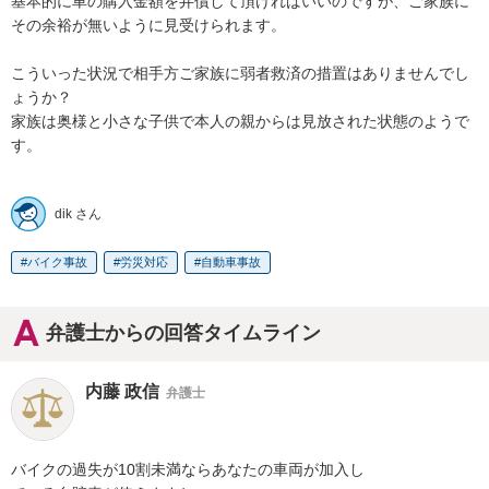
基本的に車の購入金額を弁償して頂ければいいのですが、ご家族に
その余裕が無いように見受けられます。

こういった状況で相手方ご家族に弱者救済の措置はありませんでし
ょうか？

家族は奥様と小さな子供で本人の親からは見放された状態のようで
す。

dik さん
バイク事故
労災対応
自動車事故
弁護士からの回答タイムライン
内藤 政信
弁護士
バイクの過失が10割未満ならあなたの車両が加入し
