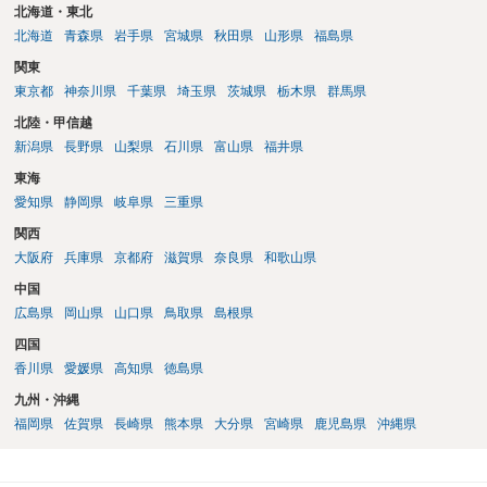
されます。事故から２か月後にMRIで判明したとのことですので、そ
北海道・東北
の間も一貫して肩の痛みや可動域制限を訴えていたかが重要です。ま
北海道
青森県
岩手県
宮城県
秋田県
山形県
福島県
た、MRI上、棘上筋萎縮や脂肪変性がない点は、慢性・陳旧性の断裂
関東
ではなく外傷性を主張するうえで意味を持つ可能性があります。一方
東京都
神奈川県
千葉県
埼玉県
茨城県
栃木県
群馬県
で、骨挫傷や骨折所見がないこと、骨内ガングリオン等の記載がある
ことから、自賠責側が既往・変性を問題にする可能性もあるように思
北陸・甲信越
われます。 したがって、後遺障害診断書では、右肩痛、可動域制限、
新潟県
長野県
山梨県
石川県
富山県
福井県
自動・他動可動域、MRI所見、日常生活・仕事上の支障を具体的に記
東海
載してもらうことが重要です。MRI画像、診療録、リハビリ記録、事
故直後からの症状経過も確認したうえで申請することが望ましいでし
愛知県
静岡県
岐阜県
三重県
ょう。
関西
大阪府
兵庫県
京都府
滋賀県
奈良県
和歌山県
中国
広島県
岡山県
山口県
鳥取県
島根県
四国
香川県
愛媛県
高知県
徳島県
九州・沖縄
福岡県
佐賀県
長崎県
熊本県
大分県
宮崎県
鹿児島県
沖縄県