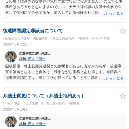
この場では具体的な事件の依頼の受付などはできません。 受任する事
務所はあろうかと思いますので、ココナラ法律相談の弁護士検索で検
索して個別に問合せするか、加入している保険会社に問い合わせをし
て弁護士を紹介してもらってください。
後遺障害認定非該当について
#保険会社との交渉
#後遺障害
#弁護士費用特約
#被害者
#バイク事故
2026年6月22日
交通事故に強い弁護士
髙橋 俊太
弁護士
腱板損傷、棘上筋部分断裂との診断名があるにもかかわらず、後遺障
害非該当となること自体は、残念ながら実務上あり得ます。自賠責の
後遺障害認定では、単に症状が残っていることや、診断書に傷病名が
記載されていることだけでは足りず、事故によって生じた外傷性の異
常所見が画像等で客観的に確認できるか、症状の経過や治療状況と整
合するか、将来にわたり残存する障害といえるかが重視されます。 今
弁護士変更について（弁護士特約あり）
回の＜理由＞を見る限り、認定側は、MRI等に変性所見はあるもの
#バイク事故
#後遺障害
#弁護士費用特約
#被害者
の、事故による明らかな腱板損傷等の外傷性所見とは評価できない、
2026年6月19日
可動域制限についてもその原因となる客観的所見に乏しい、という理
由で非該当と判断しているようです。つまり、「棘上筋部分断裂」と
交通事故に強い弁護士
いう診断名自体を無視しているというより、それが本件事故による外
髙橋 俊太
弁護士