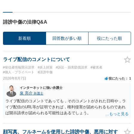
誹謗中傷の法律Q&A
新着順
回答数が多い順
役にたった順
ライブ配信のコメントについて
#発信者情報開示請求
#炎上対策
#訴訟・損害賠償請求
#被害者
#個人・プライベート
#誹謗中傷
2026年8月7日
役にたった
1
インターネットに強い弁護士
泉 亮介
弁護士
ライブ配信のコメントであっても，そのコメントがされた日時や，ラ
イブ配信のURL等が証明できれば，権利侵害が認められるものであれ
ば開示請求が認められる可能性はあるでしょう。
顔写真、フルネームを使用した誹謗中傷、悪用に対す