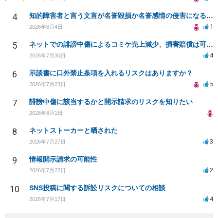
4
知的障害者と言う文言が名誉毀損か名誉感情の侵害になるか教えてほしい。
1
2026年8月4日
5
ネットでの誹謗中傷によるコミケ売上減少、損害賠償は可能か？
4
2026年7月30日
6
示談書に口外禁止条項を入れるリスクはありますか？
5
2026年7月23日
7
誹謗中傷に該当するかと開示請求のリスクを知りたい
2026年8月1日
8
ネットストーカーと晒された
3
2026年7月27日
9
情報開示請求の可能性
2
2026年7月27日
10
SNS投稿に関する訴訟リスクについての相談
4
2026年7月17日