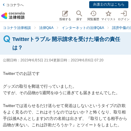
弁護士の方はこちら
ココナラへ
投稿する
探す
閲覧履歴
マイリスト
ログイン
ココナラ法律相談
法律Q&A
インターネットの法律Q&A
誹謗中傷の
Twitterトラブル 開示請求を受けた場合の責任
は？
公開日時：
2023年6月5日 21:04
更新日時：
2023年6月6日 07:20
Twitterでのお話です

グッズの取引を郵送で行っていました。

ですが、その品物が1週間をゆうに過ぎても届きませんでした。

Twitterでは送らせるだけ送らせて発送はしないというタイプの詐欺
をよく見るので、これはそうなのではないか？と怖くなり、取引相
手(以後Aさんとします)の方の名前は出さず、『取引してる相手から
品物が来ない。これは詐欺だろうか？』とツイートをしました。
