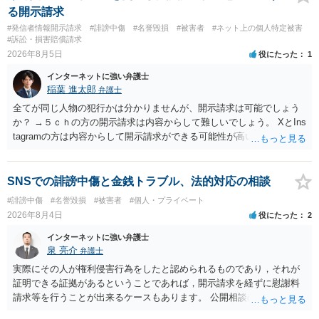
る開示請求
#発信者情報開示請求
#誹謗中傷
#名誉毀損
#被害者
#ネット上の個人特定被害
#訴訟・損害賠償請求
2026年8月5日
役にたった
1
インターネットに強い弁護士
稲葉 進太郎
弁護士
全てが同じ人物の犯行かは分かりませんが、開示請求は可能でしょう
か？ →５ｃｈの方の開示請求は内容からして難しいでしょう。 XとIns
tagramの方は内容からして開示請求ができる可能性が高いでしょう。
ただ、アカウントが削除されていると開示請求は失敗する可能性が高
いでしょう。７月中にアカウントが削除されている場合、今から進め
ても失敗する可能性が高いように思われます。 相手を特定できた場
SNSでの誹謗中傷と金銭トラブル、法的対応の相談
合、相手に全ての弁護士費用を負担させることは可能でしょうか？ →
#誹謗中傷
#名誉毀損
#被害者
#個人・プライベート
訴訟外の交渉で相手方が認めれば負担させることができるでしょう。
2026年8月4日
役にたった
2
訴訟で判決となった場合は、実際の弁護士費用が認められる場合と認
められない場合があり何ともいえないところでしょう。
インターネットに強い弁護士
泉 亮介
弁護士
実際にその人が権利侵害行為をしたと認められるものであり，それが
証明できる証拠があるということであれば，開示請求を経ずに慰謝料
請求等を行うことが出来るケースもあります。 公開相談の場では回答
は難しいかと思われますので，お手持ちの証拠資料を持参の上弁護士