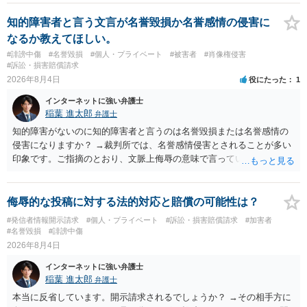
に個別に相談されると良いでしょう。
知的障害者と言う文言が名誉毀損か名誉感情の侵害に
なるか教えてほしい。
#誹謗中傷
#名誉毀損
#個人・プライベート
#被害者
#肖像権侵害
#訴訟・損害賠償請求
2026年8月4日
役にたった
1
インターネットに強い弁護士
稲葉 進太郎
弁護士
知的障害がないのに知的障害者と言うのは名誉毀損または名誉感情の
侵害になりますか？ →裁判所では、名誉感情侵害とされることが多い
印象です。ご指摘のとおり、文脈上侮辱の意味で言っている点も加味
されていると思います。
侮辱的な投稿に対する法的対応と賠償の可能性は？
#発信者情報開示請求
#個人・プライベート
#訴訟・損害賠償請求
#加害者
#名誉毀損
#誹謗中傷
2026年8月4日
インターネットに強い弁護士
稲葉 進太郎
弁護士
本当に反省しています。開示請求されるでしょうか？ →その相手方に