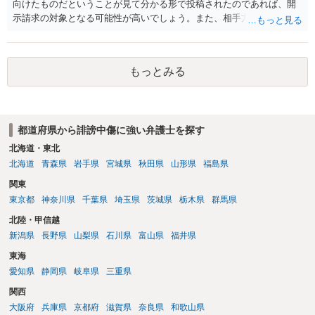
向けたものだということが見て分かる形で投稿されたのであれば、開
示請求の対象となる可能性が高いでしょう。また、相手方の投稿した
文章からすると、実際に発信者情報開示請求がなされる可能性がある
と存じます。発信者情報開示請求が進むと、投稿に使った回線の契約
者のところに、意見照会がなされます。アカウント情報開示の場合
もっとみる
は、アカウントの登録メールに意見照会がなされます。 また、された
場合賠償金はいくらでしょうか。 →ケースバイケースであり、数万円
から１００万単位まで様々でしょう。裁判外であれば交渉して相手方
の請求額から減額することを試みることとなるでしょう。
都道府県から誹謗中傷に強い弁護士を探す
北海道・東北
北海道
青森県
岩手県
宮城県
秋田県
山形県
福島県
関東
東京都
神奈川県
千葉県
埼玉県
茨城県
栃木県
群馬県
北陸・甲信越
新潟県
長野県
山梨県
石川県
富山県
福井県
東海
愛知県
静岡県
岐阜県
三重県
関西
大阪府
兵庫県
京都府
滋賀県
奈良県
和歌山県