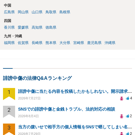
中国
広島県
岡山県
山口県
鳥取県
島根県
四国
香川県
愛媛県
高知県
徳島県
九州・沖縄
福岡県
佐賀県
長崎県
熊本県
大分県
宮崎県
鹿児島県
沖縄県
誹謗中傷の法律Q&Aランキング
1
誹謗中傷に当たる内容を投稿したかもしれない。開示請求や民事刑事裁判に発展しうるのか教えて欲しい。
4
2026年7月27日
2
SNSでの誹謗中傷と金銭トラブル、法的対応の相談
2
2026年8月4日
3
当方の腹いせで相手方の個人情報をSNSで晒してしまい名誉毀損させてしまったかもしれない
2
2026年7月29日