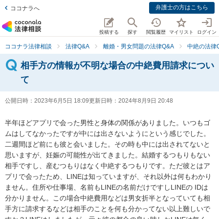
弁護士の方はこちら
ココナラへ
投稿する
探す
閲覧履歴
マイリスト
ログイン
ココナラ法律相談
法律Q&A
離婚・男女問題の法律Q&A
中絶の法律Q
相手方の情報が不明な場合の中絶費用請求につい
て
公開日時：
2023年6月5日 18:09
更新日時：
2024年8月9日 20:48
半年ほどアプリで会った男性と身体の関係がありました。いつもゴ
ムはしてなかったですが中には出さないようにという感じでした。
二週間ほど前にも彼と会いました。その時も中には出されてないと
思いますが、妊娠の可能性が出てきました。結婚するつもりもない
相手ですし、産むつもりはなく中絶するつもりです。ただ彼とはア
プリで会ったため、LINEは知っていますが、それ以外は何もわかり
ません。住所や仕事場、名前もLINEの名前だけですしLINEの IDは
分かりません。この場合中絶費用などは男女折半となっていても相
手方に請求するなどは相手のことを何も分かってない以上難しいで