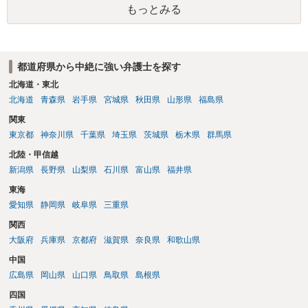
もっとみる
す。 特に重要な点としては、合意事項以外には貸し借りが無いことを
確認する条項（清算条項）をきちんと盛り込んでおくことです。 お金
を払うにしても、紛争が蒸し返されないよう、合意書を作成して取り
交わすようにしてください。
都道府県から中絶に強い弁護士を探す
北海道・東北
北海道
青森県
岩手県
宮城県
秋田県
山形県
福島県
関東
東京都
神奈川県
千葉県
埼玉県
茨城県
栃木県
群馬県
北陸・甲信越
新潟県
長野県
山梨県
石川県
富山県
福井県
東海
愛知県
静岡県
岐阜県
三重県
関西
大阪府
兵庫県
京都府
滋賀県
奈良県
和歌山県
中国
広島県
岡山県
山口県
鳥取県
島根県
四国