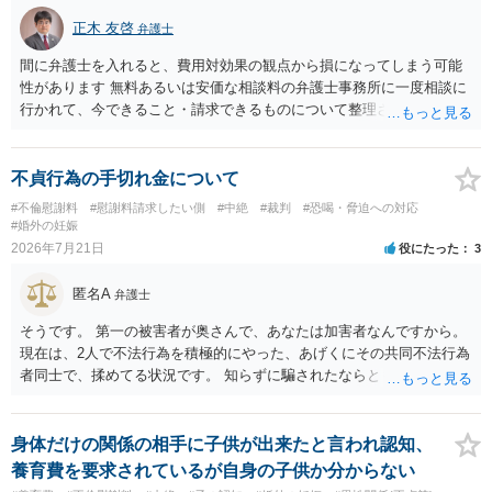
手側から「すでに夫との間で一定の清算がされている」「夫側から支
正木 友啓
弁護士
払を受けた」などと（その当否は別として）反論等されてこじれてし
まう可能性があります。そのため、示談金の趣旨、清算対象、妻の請
間に弁護士を入れると、費用対効果の観点から損になってしまう可能
求権への影響を明確にしておくことが重要です。示談金１８０万円の
性があります 無料あるいは安価な相談料の弁護士事務所に一度相談に
妥当性については、中絶、精神的苦痛、通院・治療の有無、診断内
行かれて、今できること・請求できるものについて整理されるのがよ
容、夫の説明内容、妊娠・中絶に至る経緯等によって変わります。中
いかと思います
絶について双方同意があったとしても、身体的・精神的負担が考慮さ
れることはありますが、夫が当初から離婚できないと伝えていた事情
不貞行為の手切れ金について
があるなら、結婚期待を理由とする損害については争い得る部分もあ
#不倫慰謝料
#慰謝料請求したい側
#中絶
#裁判
#恐喝・脅迫への対応
ります。 なお、貴方から不貞相手へ請求する慰謝料額は、夫が不貞相
#婚外の妊娠
手に支払う示談金額だけで決まるものではありません。不貞期間、回
2026年7月21日
役にたった
3
数、婚姻期間、夫婦関係への影響、離婚・別居の有無、相手方の認識
等によって判断されます。 今後の状況等に応じて、弁護士への個別相
匿名A
弁護士
談も検討なさった方がよいでしょう。
そうです。 第一の被害者が奥さんで、あなたは加害者なんですから。
現在は、2人で不法行為を積極的にやった、あげくにその共同不法行為
者同士で、揉めてる状況です。 知らずに騙されたならともか
く・・・。 それでも経緯を考えれば多少は、その男よりは同情できる
というだけですから。
身体だけの関係の相手に子供が出来たと言われ認知、
養育費を要求されているが自身の子供か分からない