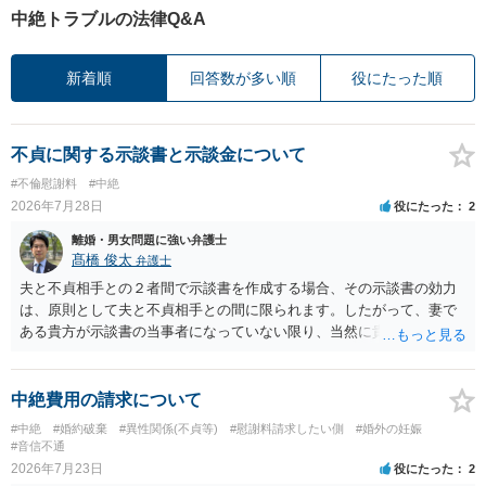
中絶トラブルの法律Q&A
新着順
回答数が多い順
役にたった順
不貞に関する示談書と示談金について
#不倫慰謝料
#中絶
2026年7月28日
役にたった
2
離婚・男女問題に強い弁護士
髙橋 俊太
弁護士
夫と不貞相手との２者間で示談書を作成する場合、その示談書の効力
は、原則として夫と不貞相手との間に限られます。したがって、妻で
ある貴方が示談書の当事者になっていない限り、当然に貴方の不貞慰
謝料請求権が消滅するわけではありません。もっとも、後日の争いを
避けるためには、示談書の中に「本示談は夫と不貞相手との間の清算
に限るものであり、妻の不貞相手に対する慰謝料請求権を放棄・制限
中絶費用の請求について
するものではない」旨を明記しておく方が安全です。また、清算条項
#中絶
#婚約破棄
#異性関係(不貞等)
#慰謝料請求したい側
#婚外の妊娠
を入れる場合にも、「夫と不貞相手との間に限る」と対象を明確にす
#音信不通
べきです。 他方、不貞相手が夫から示談金を受け取る場合、その名目
2026年7月23日
役にたった
2
や内容によっては、後に貴方が不貞相手へ慰謝料請求する際、不貞相