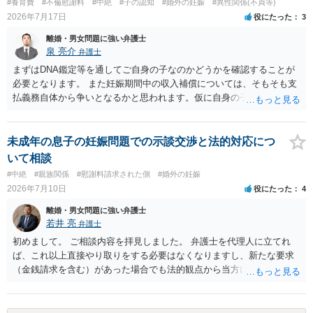
#養育費
#不倫慰謝料
#中絶
#子の認知
#婚外の妊娠
#異性関係(不貞等)
2026年7月17日
役にたった
3
離婚・男女問題に強い弁護士
泉 亮介
弁護士
まずはDNA鑑定等を通してご自身の子なのかどうかを確認することが
必要となります。 また妊娠期間中の収入補償については、そもそも支
払義務自体から争いとなるかと思われます。仮に自身の子であったと
して、そのことから当然に補償義務が発生するものではありません。
相手に弁護士がついているということであれば、依頼をするかしない
かは別として一度ご自身も個別に弁護士に相談をされたほうが良いで
未成年の息子の妊娠問題での示談交渉と法的対応につ
しょう。
いて相談
#中絶
#親族関係
#慰謝料請求された側
#婚外の妊娠
2026年7月10日
役にたった
4
離婚・男女問題に強い弁護士
若井 亮
弁護士
初めまして。 ご相談内容を拝見しました。 弁護士を代理人に立てれ
ば、これ以上直接やり取りをする必要はなくなりますし、新たな要求
（金銭請求を含む）があった場合でも法的観点から当方に支払うべき
義務があるのかを精査し、回答することができます。 代理人を立てな
いのであれば、基本的にはご自身で対応していくことになります。 こ
れ以上の要求を回避するためには、合意内容を書面しておくことで