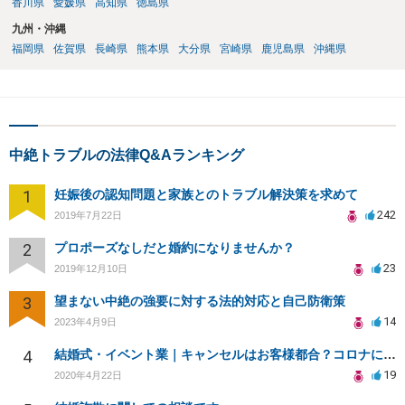
香川県
愛媛県
高知県
徳島県
九州・沖縄
福岡県
佐賀県
長崎県
熊本県
大分県
宮崎県
鹿児島県
沖縄県
中絶トラブルの法律Q&Aランキング
1
妊娠後の認知問題と家族とのトラブル解決策を求めて
242
2019年7月22日
2
プロポーズなしだと婚約になりませんか？
23
2019年12月10日
3
望まない中絶の強要に対する法的対応と自己防衛策
14
2023年4月9日
4
結婚式・イベント業｜キャンセルはお客様都合？コロナによる結婚式キャンセルのトラブル対処（編集部投稿）
19
2020年4月22日