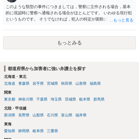
このような類型の事件につきましては，警察に立件される場合，基本
的に現認時に警察へ通報される場合がほとんどです。 いわゆる現行犯
というものです。 そうでなければ，犯人の特定が困難になってしまい
ます。 触ったかもしれないという方について，行為の判断がされる
（事件性）とともに，誰の行為かの判断がされる（犯人性）が必要な
のですが，現認時に警察が臨場できる場合以外は，基本的に犯人性を
もっとみる
特定することができません。もちろん，常習性が顕著で，既に前科を
有していて警察に把握されていれば別ですが，そのような方は，この
ような場所に質問を掲げてくることはありません。心配・不安になる
ことはよくわかるのですが，心配・不安を感じている方は，警察に把
都道府県から加害者に強い弁護士を探す
握されていることがありませんので，犯人性が特定されることはあり
ません。したがって，自分が犯人であるとされることはないのです。
北海道・東北
ですから，相談者の場合は，大丈夫です。安心してください。それで
北海道
青森県
岩手県
宮城県
秋田県
山形県
福島県
は，①～③に答えます。 ①について 腕の動き，女性への向かい方をみ
関東
れば，酔っていて偶然の出来事か，意図的に偶然を装うように触った
東京都
神奈川県
千葉県
埼玉県
茨城県
栃木県
群馬県
のかは，わかります。触る瞬間ではなくて，触るまでの状況の方が重
要です。酔っていてふらついていたのであれば，そのときだけふらつ
北陸・甲信越
いているわけではありません。腕の振り方も，そのときだけ偶然大き
新潟県
長野県
山梨県
石川県
富山県
福井県
くなるわけではありません。ですから，本件では，意図的だと疑われ
東海
ることはないと思います。その雰囲気は，当たってしまった女性にも
伝わっていたのでしょう。ですから大丈夫です。なお，故意は，主観
愛知県
静岡県
岐阜県
三重県
面の話なので，防犯カメラの映像で決められることはありません。本