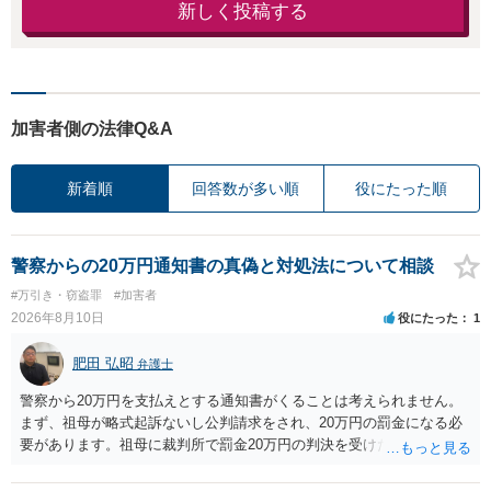
新しく投稿する
加害者側の法律Q&A
新着順
回答数が多い順
役にたった順
警察からの20万円通知書の真偽と対処法について相談
#万引き・窃盗罪
#加害者
2026年8月10日
役にたった
1
肥田 弘昭
弁護士
警察から20万円を支払えとする通知書がくることは考えられません。
まず、祖母が略式起訴ないし公判請求をされ、20万円の罰金になる必
要があります。祖母に裁判所で罰金20万円の判決を受けたかを確認し
てください。そして、罰金の支払いが未了であっても、罰金の徴収は
「検察庁」です。まずは振込はせずに、かかれている警察署にホーム