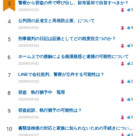
3
警察から窃盗の件で呼び出し、財布返却で自首すべきか？
5
2026年8月2日
4
公判用の反省文と再発防止策、について
4
2026年8月6日
5
刑事裁判の日記は証拠としてどの程度役立つのか？
3
2026年8月9日
6
ホーム上での接触による痴漢疑惑と逮捕の可能性について
2
2026年8月9日
7
LINEで会社批判、警察が立件する可能性は？
2
2026年8月3日
8
窃盗 執行猶予中 冤罪
3
2026年8月4日
9
窃盗起訴、執行猶予の可能性は？
3
2026年8月3日
10
書類送検後の対応と家族に知られないための手続きについて相談
3
2026年8月2日