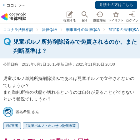
弁護士の方はこちら
ココナラへ
投稿する
探す
閲覧履歴
マイリスト
ログイン
ココナラ法律相談
法律Q&A
刑事事件の法律Q&A
加害者の法律Q&A
児童ポルノ所持削除済みで免責されるのか、また
判断基準は？
公開日時：
2023年6月3日 16:15
更新日時：
2025年11月10日 20:00
児童ポルノ単純所持削除済みであれば児童ポルノで立件されないの
でしょうか？

また単純所持の状態か切れるというのは自分が見ることができない
という状況でしょうか？
匿名希望 さん
加害者
児童ポルノ・わいせつ物頒布等