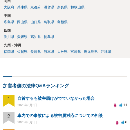
関西
人の話（故意を否認する話）が実際の状況と矛盾しないかだけの話で
大阪府
兵庫県
京都府
滋賀県
奈良県
和歌山県
す。 ②について 犯人性が特定できませんから，逮捕や呼出の可能性は
ないと思います。 ③について ②がないので，③はそもそもないことが
中国
前提なので，期間も考えなくて大丈夫です。 というわけで，本件は大
広島県
岡山県
山口県
鳥取県
島根県
丈夫ですから，今後，同じような不安に襲われることがないように気
四国
をつけてくださいね。それが一番大事です。
香川県
愛媛県
高知県
徳島県
九州・沖縄
福岡県
佐賀県
長崎県
熊本県
大分県
宮崎県
鹿児島県
沖縄県
加害者側の法律Q&Aランキング
1
自首するも被害届けがでていなかった場合
11
2026年8月3日
2
車内での事故による被害届対応についての相談
6
2026年8月5日