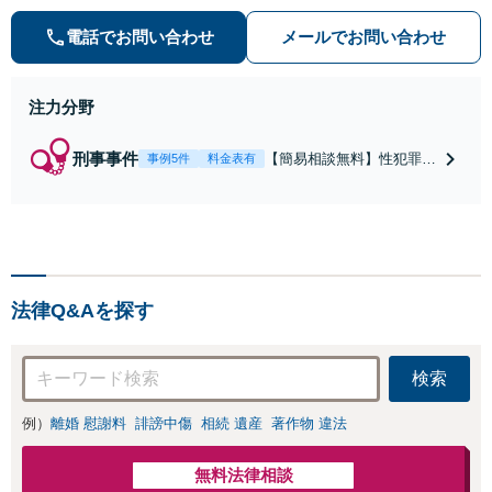
誉毀損・わいせつ物・不正アクセス
等）に非常に詳しい弁護士です
電話でお問い合わせ
メールでお問い合わせ
注力分野
刑事事件
【簡易相談無料】性犯罪
事例5件
料金表有
（不同意性交・不同意わい
せつ）・福祉犯（児童ポル
ノ・児童買春・児童福祉
法・青少年条例）・ネット
犯罪（名誉毀損・わいせつ
物・不正アクセス・リベン
法律Q&Aを探す
ジポルノ罪等）に非常に詳
しい弁護士です
検索
例）
離婚 慰謝料
誹謗中傷
相続 遺産
著作物 違法
無料法律相談