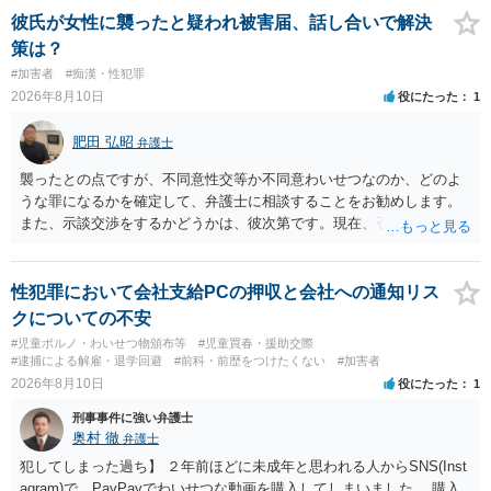
ページなどを別途調べて連絡することをお勧めします。ご参考にして
彼氏が女性に襲ったと疑われ被害届、話し合いで解決
ください。
策は？
#加害者
#痴漢・性犯罪
2026年8月10日
役にたった
1
肥田 弘昭
弁護士
襲ったとの点ですが、不同意性交等か不同意わいせつなのか、どのよ
うな罪になるかを確定して、弁護士に相談することをお勧めします。
また、示談交渉をするかどうかは、彼次第です。現在、否認している
ので、示談交渉の前提がありません。否認しているのであれば、それ
を前提に捜査機関に対する弁護活動を弁護人を選任してすべきかと思
います。ご参考にしてください。
性犯罪において会社支給PCの押収と会社への通知リス
クについての不安
#児童ポルノ・わいせつ物頒布等
#児童買春・援助交際
#逮捕による解雇・退学回避
#前科・前歴をつけたくない
#加害者
2026年8月10日
役にたった
1
刑事事件に強い弁護士
奥村 徹
弁護士
犯してしまった過ち】 ２年前ほどに未成年と思われる人からSNS(Inst
agram)で、PayPayでわいせつな動画を購入してしまいました。 購入