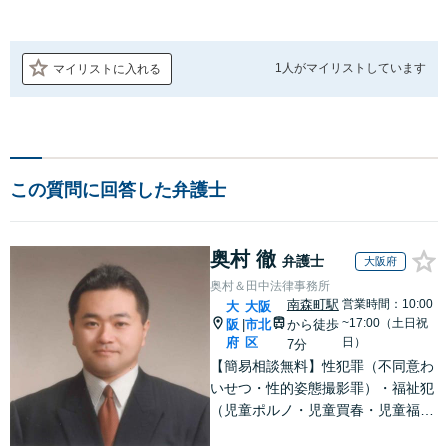
1人が
マイリストしています
マイリストに入れる
この質問に回答した弁護士
奥村 徹
弁護士
大阪府
奥村＆田中法律事務所
南森町駅
営業時間：10:00
大
大阪
~17:00（土日祝
阪
市北
から徒歩
|
府
区
日）
7分
【簡易相談無料】性犯罪（不同意わ
いせつ・性的姿態撮影罪）・福祉犯
（児童ポルノ・児童買春・児童福祉
法・青少年条例）・ネット犯罪（名