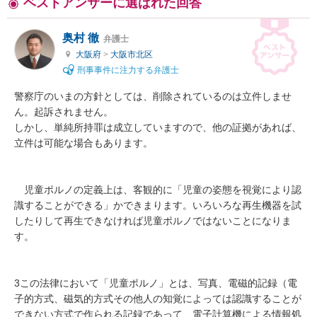
ベストアンサーに選ばれた回答
奥村 徹
弁護士
大阪府
>
大阪市北区
刑事事件に注力する弁護士
警察庁のいまの方針としては、削除されているのは立件しませ
ん。起訴されません。

しかし、単純所持罪は成立していますので、他の証拠があれば、
立件は可能な場合もあります。

　児童ポルノの定義上は、客観的に「児童の姿態を視覚により認
識することができる」かできまります。いろいろな再生機器を試
したりして再生できなければ児童ポルノではないことになりま
す。

3この法律において「児童ポルノ」とは、写真、電磁的記録（電
子的方式、磁気的方式その他人の知覚によっては認識することが
できない方式で作られる記録であって、電子計算機による情報処