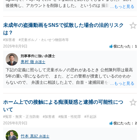
後後悔し、アカウントを削除しました。 というのは 撮影済みなら児童
ポルノ所持罪とか要求行為（青少年条例違反） 注文後撮影なら製造
罪・性的姿態撮影罪 16歳未満だと、不同意わいせつ罪（176条3項）
等が検討されます。 罪名によって、会社PCの押収の可能性も変わって
未成年の盗撮動画をSNSで拡散した場合の法的リスク
くるでしょう。 一般論としては、 所持罪だけであれば、 弁護士に相
は？
談した上で、実際に使った端末を持って、警察相談に出向いておけば
#加害者
#児童ポルノ・わいせつ物頒布等
会社PCまでは押収されないと思います。 不同意わいせつ罪（176条3
2026年8月9日
役にたった
1
項）になると、 自首したとしても、自宅等の捜索差押等が行われる可
能性があります
刑事事件に強い弁護士
奥村 徹
弁護士
下記の定義に照らして児童ポルノの恐れがあるとき 公然陳列罪は最高
5年の重い罪になるので、 また、どこの警察が捜査しているのかわか
らないので、 弁護士に相談した上で、自首・逮捕回避を検討して下さ
い 三 衣服の全部又は一部を着けない児童の姿態であって、殊更に児
童の性的な部位（性器等若しくはその周辺部、臀でん部又は胸部をい
う。）が露出され又は強調されているものであり、かつ、性欲を興奮
ホーム上での接触による痴漢疑惑と逮捕の可能性につ
させ又は刺激するもの
いて
#冤罪・無実・正当防衛
#加害者
#痴漢・性犯罪
#不起訴
2026年8月9日
役にたった
2
竹本 真紀
弁護士