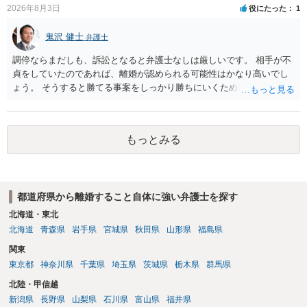
2026年8月3日
役にたった
1
鬼沢 健士
弁護士
調停ならまだしも、訴訟となると弁護士なしは厳しいです。 相手が不
貞をしていたのであれば、離婚が認められる可能性はかなり高いでし
ょう。 そうすると勝てる事案をしっかり勝ちにいくためにも弁護士委
任を強くおすすめします。
もっとみる
都道府県から離婚すること自体に強い弁護士を探す
北海道・東北
北海道
青森県
岩手県
宮城県
秋田県
山形県
福島県
関東
東京都
神奈川県
千葉県
埼玉県
茨城県
栃木県
群馬県
北陸・甲信越
新潟県
長野県
山梨県
石川県
富山県
福井県