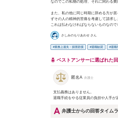
なのでこの私物の処理、それに関わる費
また、私の他に同じ時期に辞める方が居
ずその人の精神的苦痛を考慮して請求し
これは払わなければならないものなので
さしみのもりあわせ さん
業務上過失・損害賠償
退職勧奨
退職
ベストアンサーに選ばれた
匿名A
弁護士
支払義務はありません。

退職手続をやる従業員の負担や人手が
弁護士からの回答タイム