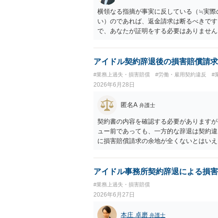
横領なる指摘が事実に反している（≒実際
い）のであれば、返金請求は断るべきです
で、あなたが証明をする必要はありません
アイドル契約辞退後の損害賠償請求
#業務上過失・損害賠償
#労働・雇用契約違反
#
2026年6月28日
匿名A
弁護士
契約書の内容を確認する必要がありますが
ュー前であっても、一方的な辞退は契約違
に損害賠償請求の余地が全くないとはいえ
費用なども、辞退によって実際に追加で発
ります。 もっとも、運営側の請求額がそ
な損害、金額、辞退との因果関係を示す必
アイドル事務所契約辞退による損害
合、辞退後に講師代やスタジオ代を当然に
#業務上過失・損害賠償
情」が正当な辞退理由になるかは、その具
2026年6月27日
客観的に困難といえる事情があるかが重要
約期間・活動義務・中途辞退時の扱いにつ
本庄 卓磨
弁護士