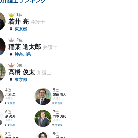
の弁護士ランキング
1
位
若井 亮
弁護士
東京都
2
位
稲葉 進太郎
弁護士
神奈川県
3
位
髙橋 俊太
弁護士
東京都
4
5
位
位
川添 圭
加藤 善大
弁護士
弁護士
大阪府
埼玉県
6
7
位
位
泉 亮介
竹本 真紀
弁護士
弁護士
東京都
愛知県
8
9
位
位