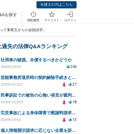
弁護士の方はこちら
&Aを探す
閲覧履歴
マイリスト
ログイン
たって事業主からの金銭請求」
上過失の法律Q&Aランキング
社用車の破損。弁償するべきかどうか
246
2026年2月4日
芸能事務所退所時の契約解除手続きと注意事項
27
2020年4月15日
民事訴訟での被告の心無い発言が裁判に与える影響は？
18
2025年1月29日
労災事故による身体障害で慰謝料請求はできるのでしょうか？
13
2024年1月4日
個人情報開示請求に応じない企業を訴えたい