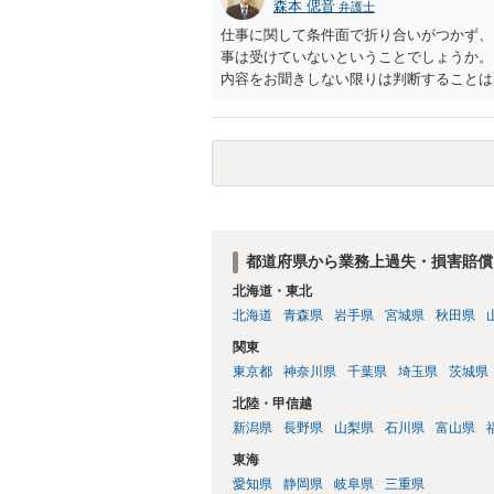
森本 偲音
弁護士
仕事に関して条件面で折り合いがつかず、
事は受けていないということでしょうか。
内容をお聞きしない限りは判断することは
はいかがでしょうか。
都道府県から業務上過失・損害賠償
北海道・東北
北海道
青森県
岩手県
宮城県
秋田県
関東
東京都
神奈川県
千葉県
埼玉県
茨城県
北陸・甲信越
新潟県
長野県
山梨県
石川県
富山県
東海
愛知県
静岡県
岐阜県
三重県