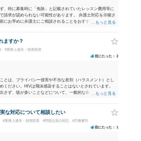
集記事、LINE等を保存したうえで、請求費目、金額、根拠資料
前に弁護士へ相談することをおすすめします。
ず、特に募集時に「免除」と記載されていたレッスン費用等に
で請求が認められない可能性があります。 弁護士対応を示唆さ
前にお早めに弁護士にご相談されることをおすすめします。
れますか？
側
#業務上過失・損害賠償
役にたった
2
ことは、プライバシー侵害や不当な差別（ハラスメント）とし
めください。HIVは飛沫感染することはないとされています。
出さず、咳が多いことなどについて、一般的な衛生問題として
実な対応について相談したい
#業務上過失・損害賠償
#問題社員の対応
#労働審判
役にたった
1