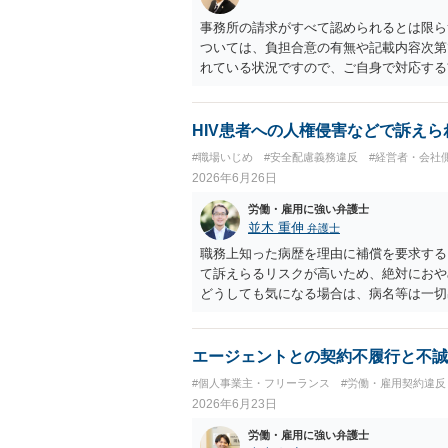
は、安易に支払義務を認めず、契約書、募
の明示を求めるのがよいと思います。回答
事務所の請求がすべて認められるとは限ら
ついては、負担合意の有無や記載内容次第
れている状況ですので、ご自身で対応する
HIV患者への人権侵害などで訴えら
#職場いじめ
#安全配慮義務違反
#経営者・会社
2026年6月26日
労働・雇用に強い弁護士
並木 重伸
弁護士
職務上知った病歴を理由に補償を要求する
て訴えらるリスクが高いため、絶対におや
どうしても気になる場合は、病名等は一切
会社に相談されることをお勧めします。
エージェントとの契約不履行と不誠
#個人事業主・フリーランス
#労働・雇用契約違反
2026年6月23日
労働・雇用に強い弁護士