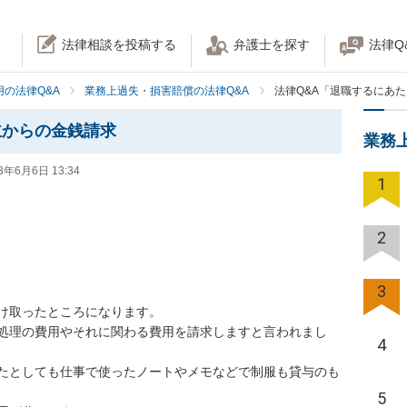
法律相談を投稿する
弁護士を探す
法律Q
の法律Q&A
業務上過失・損害賠償の法律Q&A
法律Q&A「退職するにあ
主からの金銭請求
業務
3年6月6日 13:34
1
2
3
け取ったところになります。

処理の費用やそれに関わる費用を請求しますと言われまし
4
たとしても仕事で使ったノートやメモなどで制服も貸与のも
5