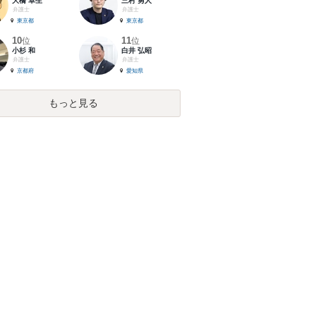
大橋 卓生
三村 勇人
弁護士
弁護士
東京都
東京都
10
11
位
位
小杉 和
白井 弘昭
弁護士
弁護士
京都府
愛知県
もっと見る