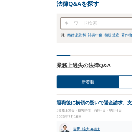
法律Q&Aを探す
例）
離婚 慰謝料
誹謗中傷
相続 遺産
著作物
業務上過失の法律Q&A
新着順
退職後に横領の疑いで返金請求、支
#業務上過失・損害賠償
#正社員・契約社員
2026年7月16日
吉田 雄大
弁護士