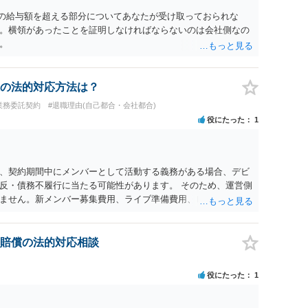
の給与額を超える部分についてあなたが受け取っておられな
。横領があったことを証明しなければならないのは会社側なの
。
の法的対応方法は？
業務委託契約
#退職理由(自己都合・会社都合)
役にたった
1
、契約期間中にメンバーとして活動する義務がある場合、デビ
反・債務不履行に当たる可能性があります。 そのため、運営側
ません。新メンバー募集費用、ライブ準備費用、レッスン関係
生した合理的費用であれば、損害として主張される可能性があ
のまま認められるわけではありません。各費目について、具体的
要があります。特に「レッスン費用無料」と表示されていた場
賠償の法的対応相談
全額請求できるかは慎重な検討が必要です。 また「家庭の事
体的内容によります。介護、転居、健康問題など、活動継続が
役にたった
1
です。 未成年であれば、契約時に親権者の同意があったか、契
いて親権者に説明されていたかも確認すべきです。 現時点で