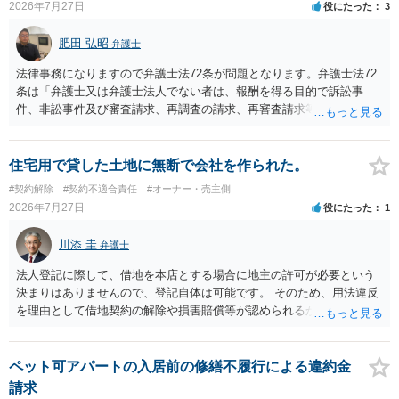
2026年7月27日
役にたった
3
したり、立ち退きを迫る材料に使ったりする可能性は否定できませ
ん。
肥田 弘昭
弁護士
法律事務になりますので弁護士法72条が問題となります。弁護士法72
条は「弁護士又は弁護士法人でない者は、報酬を得る目的で訴訟事
件、非訟事件及び審査請求、再調査の請求、再審査請求等行政庁に対
する不服申立事件その他一般の法律事件に関して鑑定、代理、仲裁若
しくは和解その他の法律事務を取り扱い、又はこれらの周旋をするこ
とを業とすることができない。ただし、この法律又は他の法律に別段
住宅用で貸した土地に無断で会社を作られた。
の定めがある場合は、この限りでない。」とのことから、報酬を得る
#契約解除
#契約不適合責任
#オーナー・売主側
目的がないのであれば適法です。なぜなら、弁護士法72条に違反しな
2026年7月27日
役にたった
1
いのであれば、委任については無償で委任者が受任者に委任できるか
らです。ご参考にしてください。
川添 圭
弁護士
法人登記に際して、借地を本店とする場合に地主の許可が必要という
決まりはありませんので、登記自体は可能です。 そのため、用法違反
を理由として借地契約の解除や損害賠償等が認められるかどうかが問
題になると思われます。具体的には、「住宅用」というのが、借地人
の建物を住居用に限定する（事業に使用しない）特約があると評価で
きるかどうかが重要でしょう（借地契約締結後に賃借人が建物を店舗
ペット可アパートの入居前の修繕不履行による違約金
に改装したという事案で、住居に限定する特約までは存在しなかった
請求