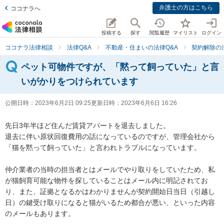
弁護士の方はこちら
ココナラへ
投稿する
探す
閲覧履歴
マイリスト
ログイン
ココナラ法律相談
法律Q&A
不動産・住まいの法律Q&A
契約解除の
ペット可物件ですが、「黙って飼っていた」と言
いがかりをつけられています
公開日時：
2023年6月2日 09:25
更新日時：
2023年6月6日 16:26
先日3年半ほど住んだ賃貸アパートを退去しました。

退去に伴い原状回復費用の話になっているのですが、管理会社から
「猫を黙って飼っていた」と言われトラブルになっています。

仲介業者の当時の担当者とはメールでやり取りをしていたため、私
が猫飼育可能な物件を探していることはメール内に明記されてお
り、また、証拠となるかはわかりませんが契約開始日当日（引越し
日）の鍵受け取りになると猫がいるため都合が悪い、といった内容
のメールもあります。
