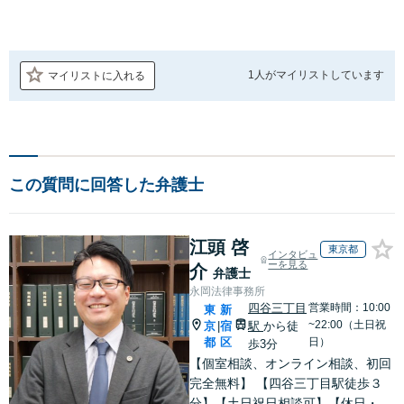
1人が
マイリストしています
マイリストに入れる
この質問に回答した弁護士
江頭 啓
東京都
インタビュ
ーを見る
介
弁護士
永岡法律事務所
四谷三丁目
営業時間：10:00
東
新
~22:00（土日祝
京
宿
駅
から徒
|
都
区
日）
歩3分
【個室相談、オンライン相談、初回
完全無料】 【四谷三丁目駅徒歩３
分】【土日祝日相談可】【休日・夜