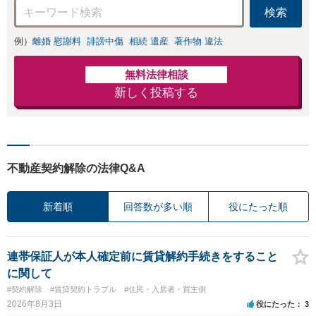
検索
例）
離婚 慰謝料
誹謗中傷
相続 遺産
著作物 違法
無料法律相談
新しく投稿する
不動産契約解除の法律Q&A
新着順
回答数が多い順
役にたった順
連帯保証人が本人確定前に賃貸解約手続きをすること
に関して
#契約解除
#賃貸契約トラブル
#住民・入居者・買主側
2026年8月3日
役にたった
3