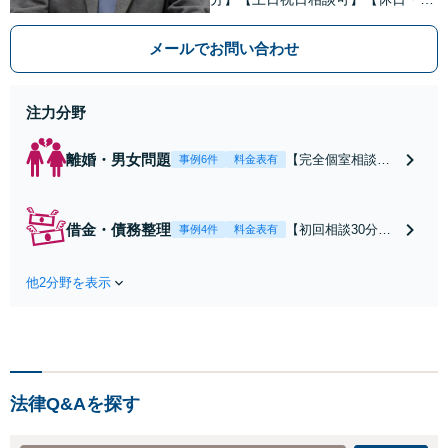
間相談可】【婚前契約書作成】【Ｌ
ＧＢＴパートナーシップ契約書作
メールでお問い合わせ
成】ご依頼人様にとって良い結果に
なるよう親身にご対応致します。
注力分野
離婚・男女問題
【完全個室相談】
事例6件
料金表有
離婚・DV・モラハ
ラなど男女問題の
あらゆるトラブル
借金・債務整理
【初回相談30分無
事例4件
料金表有
を解決に導きま
料】【法テラス
す。まずは丁寧に
可】自己破産・任
お話を伺いなが
他2分野を表示
意整理・民事再生
ら、離婚などのお
など幅広くご提案
悩みに寄り添い、
できます。仮想通
ご依頼者の再出発
貨や投資詐欺が原
をお手伝い致しま
因の借金もご相談
す。
ください【完全個
法律Q&Aを探す
室】