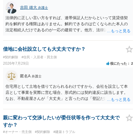
吉田 雄大
弁護士
法律的に正しい言い方をすれば、連帯保証人だからといって賃貸借契
約を解約する権限はありません。解約できるのは亡くなられた本人の
法定相続人だけであるのが一応の建前です。他方、法律論はさてお
き、事実上であれ明渡が完了すれば賃貸人としてはそれ以上のことを
する動機づけがなくなります。 今回進められつつある手続はあくまで
も、建物を賃貸人に一日も早く明け渡すための便宜的方法として理解
借地に会社設立しても大丈夫ですか？
するのが良いと思います。またその方法で進めた方が、連帯保証人で
#契約解除
#住民・入居者・買主側
あるお知り合いさんにとっても、自身の経済的負担を最小限に食い止
2026年7月29日
役にたった
2
められるため望ましいやり方だといえます。
匿名A
弁護士
住宅用として土地を借りておられるわけですから、会社を設立して本
店として事業を実際に営む場合、形式的には契約違反に該当します。
なお、不動産屋さんが「大丈夫」と言ったのは「登記だけなら実務上
トラブルになることは少ない」という経験則に基づいたものと推測さ
れますが、これは法的な保証ではありません。 ただ、解除まで認めら
れるかどうかについては信頼関係が破壊されたかどうかで判断されま
親に変わって交渉したいが委任状等を作って大丈夫で
すので、建物を事務所・店舗用に大きく改築する等までなさらない限
すか？
り、リスクはそれほど大きくないかもしれません。 しかしそれでも、
#オーナー・売主側
#契約解除
#建築トラブル
大家さんが契約違反を口実に、将来の更新時に更新料の上乗せを要求