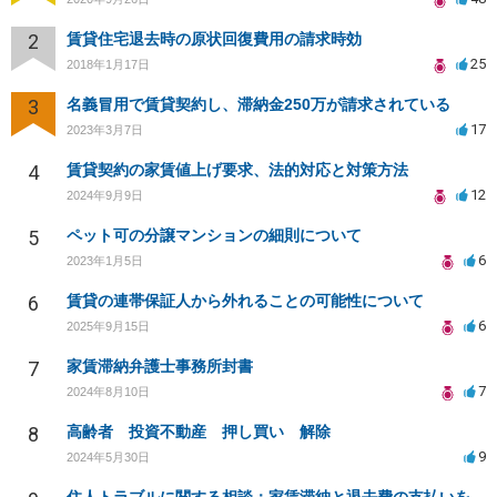
2
賃貸住宅退去時の原状回復費用の請求時効
25
2018年1月17日
3
名義冒用で賃貸契約し、滞納金250万が請求されている
17
2023年3月7日
4
賃貸契約の家賃値上げ要求、法的対応と対策方法
12
2024年9月9日
5
ペット可の分譲マンションの細則について
6
2023年1月5日
6
賃貸の連帯保証人から外れることの可能性について
6
2025年9月15日
7
家賃滞納弁護士事務所封書
7
2024年8月10日
8
高齢者 投資不動産 押し買い 解除
9
2024年5月30日