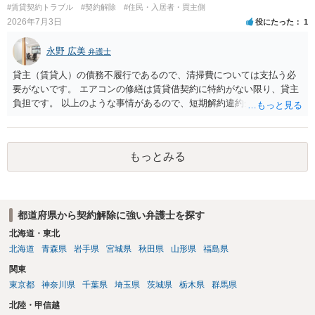
として契約解除を認めなかった裁判例があります）。契約条項の記載
#賃貸契約トラブル
#契約解除
#住民・入居者・買主側
や解釈の問題になりますので、弁護士へ直接相談されることをお勧め
2026年7月3日
役にたった
1
します。
永野 広美
弁護士
貸主（賃貸人）の債務不履行であるので、清掃費については支払う必
要がないです。 エアコンの修繕は賃貸借契約に特約がない限り、貸主
負担です。 以上のような事情があるので、短期解約違約金を支払う必
要はないと反論できる可能性があります。
もっとみる
都道府県から契約解除に強い弁護士を探す
北海道・東北
北海道
青森県
岩手県
宮城県
秋田県
山形県
福島県
関東
東京都
神奈川県
千葉県
埼玉県
茨城県
栃木県
群馬県
北陸・甲信越