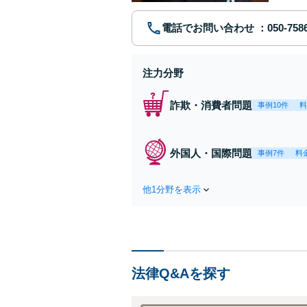
電話でお問い合わせ
注力分野
詐欺・消費者問題
事例10件
料
外国人・国際問題
事例7件
料
他1分野を表示
法律Q&Aを探す