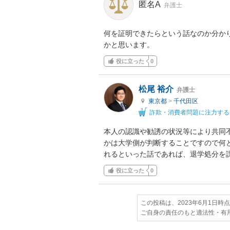
匿名A
弁護士
何を証明できたらという話なのか分か
かと思います。
役に立った
0
松尾 裕介
弁護士
東京都
>
千代田区
詐欺・消費者問題に注力する
本人の認識や勧誘の状況等により共同
かは大学側が判断することですので何
れるといった話であれば、退学処分を
役に立った
0
この投稿は、2023年6月1日時
ご自身の責任のもと適法性・有