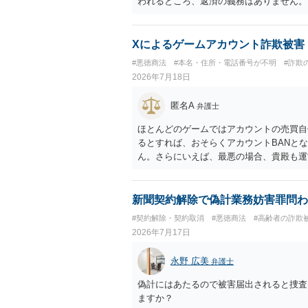
われるところ、返済の義務はありません。
にしてください。 ご不安であれば、最寄
になれば幸いです。
Xによるゲームアカウント詐欺被害
#悪徳商法
#本名・住所・電話番号が不明
#詐欺
2026年7月18日
匿名A
弁護士
ほとんどのゲームではアカウントの売買自
るとすれば、おそらくアカウントBANと
ん。さらにいえば、最悪の場合、貴殿も運
MTが許されているゲーム（海外の運営会
変わるかもしれませんが…
新聞契約解除で偽計業務妨害罪問わ
#契約解除・契約取消
#悪徳商法
#高齢者の詐欺
2026年7月17日
永野 広美
弁護士
偽計にはあたるので被害届出されると捜査
ますか？