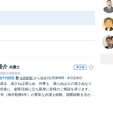
裕介
弁護士
東京都
RE国際法律事務所
都
千代田区
永田町駅
から徒歩2分
営業時間：本日定休日
|
成る 成さねば成らぬ 何事も 成らぬは人の成さぬなり
信条に、顧客目線に立ち親身に皆様のご相談を承ります。
4年（海外勤務6年）の豊富な弁護士経験、国際経験を活か
への道筋を示した上でスピーディーに対応します。