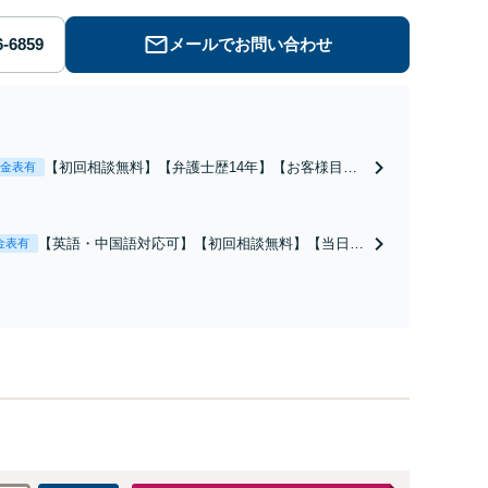
メールでお問い合わせ
【初回相談無料】【弁護士歴14年】【お客様目
金表有
線】豊富な経験を活かし、情報商材詐欺、SEO対
策詐欺、物販コンサル詐欺など詐欺返金交渉に強
い弁護士が契約解除、返金、回収に尽力します。
【英語・中国語対応可】【初回相談無料】【当日/
金表有
休日/夜間相談可】アジア数カ国の専門家と連携
し、法務サービスだけでなく会計、税務、労務、登
記など幅広く対応します。