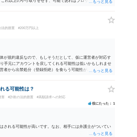
 これ以上のやり取りをせず、可能であればブロックをするよう
りの警察署に相談をしても良いかもしれません。 以上、ご参考
の法的措置
#200万円以上
体が規約違反なので、もしそうだとして、仮に運営者が対応す
なり手元にアカウントを戻してくれる可能性は低いかもしれませ
営者から出禁処分（登録拒絶）を食らう可能性があります。R
社にはそのようなスタンスの事業者もいます）であれば結論は
れる可能性は？
被害
#詐欺の法的措置
#高額請求への対応
役にたった
1
はされる可能性が高いです。なお、相手には弁護士がついてい