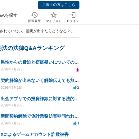
弁護士の方はこちら
&Aを探す
閲覧履歴
マイリスト
ログイン
はされていない。証明が出来たらどうなる？」
商法の法律Q&Aランキング
男性からの脅迫と窃盗疑いについての法的対処法
2026年7月27日
契約解除が出来ないく解除伝えても無視請求をされる
2
2026年8月2日
出金アプリでの投資詐欺に対する法的措置への対応方法は？
2026年7月28日
新聞契約解除で偽計業務妨害罪問われる可能性は？
1
2026年7月17日
Xによるゲームアカウント詐欺被害