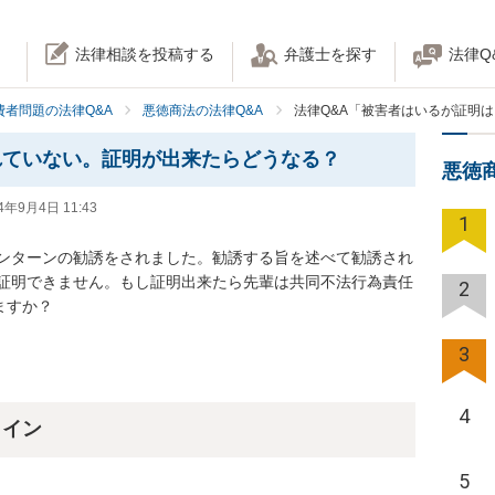
法律相談を投稿する
弁護士を探す
法律Q
費者問題の法律Q&A
悪徳商法の法律Q&A
法律Q&A「被害者はいるが証明
れていない。証明が出来たらどうなる？
悪徳
4年9月4日 11:43
1
ンターンの勧誘をされました。勧誘する旨を述べて勧誘され
証明できません。もし証明出来たら先輩は共同不法行為責任
2
ますか？
3
4
ライン
5