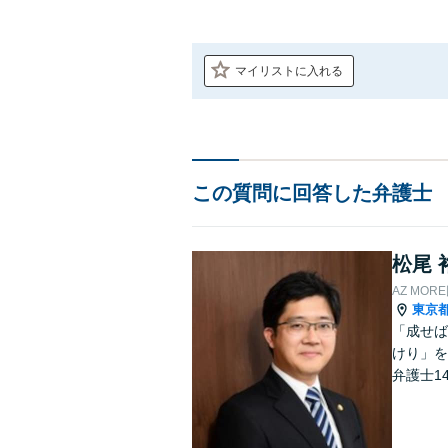
マイリストに入れる
この質問に回答した弁護士
松尾 
AZ MO
東京
「成せば
けり」を
弁護士1
し、解決