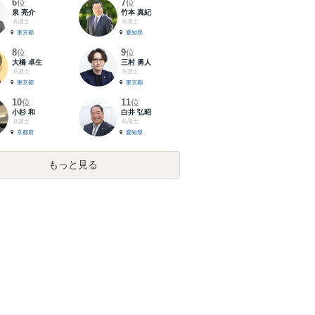
6
7
位
位
泉 亮介
竹本 真紀
弁護士
弁護士
東京都
愛知県
8
9
位
位
大橋 卓生
三村 勇人
弁護士
弁護士
東京都
東京都
10
11
位
位
小杉 和
白井 弘昭
弁護士
弁護士
京都府
愛知県
もっと見る