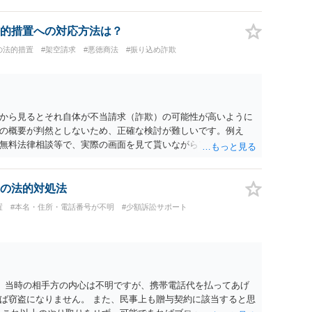
的措置への対応方法は？
の法的措置
#架空請求
#悪徳商法
#振り込め詐欺
から見るとそれ自体が不当請求（詐欺）の可能性が高いように
の概要が判然としないため、正確な検討が難しいです。例え
無料法律相談等で、実際の画面を見て貰いながらアドバイスう
の法的対処法
置
#本名・住所・電話番号が不明
#少額訴訟サポート
。 当時の相手方の内心は不明ですが、携帯電話代を払ってあげ
ば窃盗になりません。 また、民事上も贈与契約に該当すると思