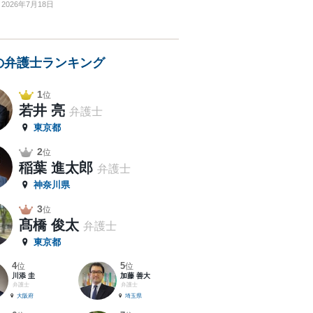
2026年7月18日
の弁護士ランキング
1
位
若井 亮
弁護士
東京都
2
位
稲葉 進太郎
弁護士
神奈川県
3
位
髙橋 俊太
弁護士
東京都
4
5
位
位
川添 圭
加藤 善大
弁護士
弁護士
大阪府
埼玉県