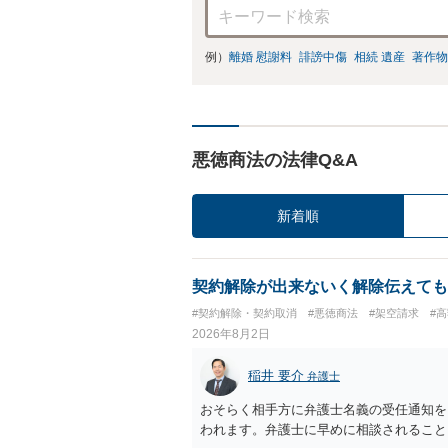
例）
離婚 慰謝料
誹謗中傷
相続 遺産
著作物
悪徳商法の法律Q&A
新着順
契約解除が出来ないく解除伝えても
#契約解除・契約取消
#悪徳商法
#架空請求
#
2026年8月2日
稲井 要介
弁護士
おそらく相手方に弁護士名義の受任通知を
われます。弁護士に早めに相談されること