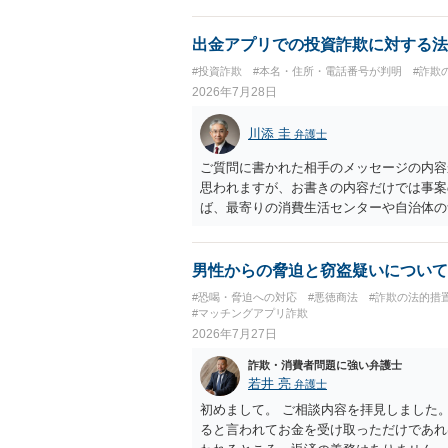
出金アプリでの投資詐欺に対する法
#投資詐欺
#本名・住所・電話番号が判明
#詐欺
2026年7月28日
川添 圭
弁護士
ご質問に書かれた相手のメッセージの内容
思われますが、お書きの内容だけでは事案
ば、最寄りの消費生活センターや自治体の
受けた方が確実です。
男性からの脅迫と窃盗疑いについて
#恐喝・脅迫への対応
#悪徳商法
#詐欺の法的措
#マッチングアプリ詐欺
2026年7月27日
詐欺・消費者問題に強い弁護士
若井 亮
弁護士
初めまして。 ご相談内容を拝見しました
ると言われてお金を受け取っただけであれ