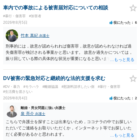
告訴状を作って証拠をそろえて出すことでしょう。
車内での事故による被害届対応についての相談
#暴行・傷害罪
#加害者
2026年8月5日
役にたった
6
竹本 真紀
弁護士
刑事的には，故意が認められれば傷害罪，故意が認められなければ過
失傷害罪が検討される事案かと思います。 故意か過失かについては，
振り回している際の具体的な状況が重要になると思います。 民事的に
は，不法行為に基づく損害賠償請求の対象となり，こちらは故意でも
過失でも該当するでしょう。 因果関係（刑事も民事も影響あり）とし
ては，数週間経過している点も問題になるかもしれません。 因果関係
DV被害の緊急対応と継続的な法的支援を求む
がなくなれば，評価の仕方が大きく変わります。 いずれにしまして
#DV・暴力
#モラハラ
#離婚協議
#慰謝料請求したい側
#暴行・傷害罪
も，ご心配であるならば，お近くの弁護士の方に相談されるのがよい
#生活費を渡さない
と思います。
2026年8月4日
役にたった
2
離婚・男女問題に強い弁護士
泉 亮介
弁護士
こちらで弁護士を探すことは出来ないため，ココナラの中でお探しい
ただいてご連絡をお取りいただくか，インターネット等でお探しいた
だく必要があるかと思われます。