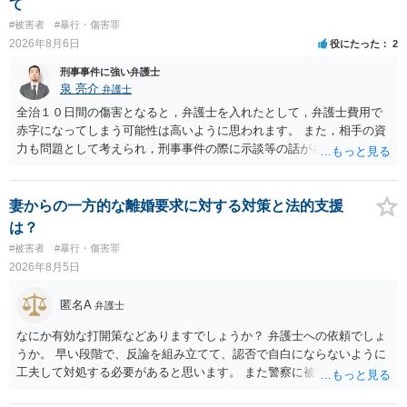
て
#被害者
#暴行・傷害罪
2026年8月6日
役にたった
2
刑事事件に強い弁護士
泉 亮介
弁護士
全治１０日間の傷害となると，弁護士を入れたとして，弁護士費用で
赤字になってしまう可能性は高いように思われます。 また，相手の資
力も問題として考えられ，刑事事件の際に示談等の話がされなかった
のであれば，資力がなく回収ができないというリスクもあるでしょ
う。
妻からの一方的な離婚要求に対する対策と法的支援
は？
#被害者
#暴行・傷害罪
2026年8月5日
匿名A
弁護士
なにか有効な打開策などありますでしょうか？ 弁護士への依頼でしょ
うか。 早い段階で、反論を組み立てて、認否で自白にならないように
工夫して対処する必要があると思います。 また警察に被害届を出すと
して、なんとか受理してもらうための方策などありますでしょうか？