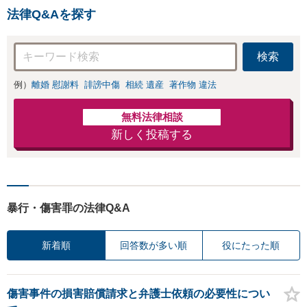
続放棄・遺留分なども、基
法律Q&Aを探す
本からわかりやすくご説明
します【人形町駅2分】
検索
例）
離婚 慰謝料
誹謗中傷
相続 遺産
著作物 違法
無料法律相談
新しく投稿する
暴行・傷害罪の法律Q&A
新着順
回答数が多い順
役にたった順
傷害事件の損害賠償請求と弁護士依頼の必要性につい