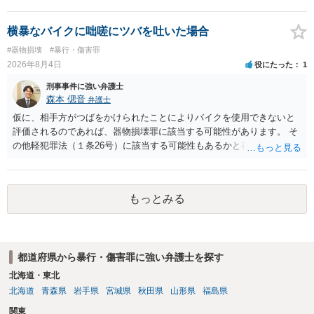
横暴なバイクに咄嗟にツバを吐いた場合
#器物損壊
#暴行・傷害罪
2026年8月4日
役にたった
1
刑事事件に強い弁護士
森本 偲音
弁護士
仮に、相手方がつばをかけられたことによりバイクを使用できないと
評価されるのであれば、器物損壊罪に該当する可能性があります。 そ
の他軽犯罪法（１条26号）に該当する可能性もあるかと存じます。 確
かにバイクの運転手に落ち度がある側面は大きいかとは存じますが、
ご相談者様の対応によってはご相談者の方にも責任が生じてしまう 可
能性がございますので、冷静にご対応いただくようご留意いただけれ
もっとみる
ばと存じます。 以上、ご参考までに。
都道府県から暴行・傷害罪に強い弁護士を探す
北海道・東北
北海道
青森県
岩手県
宮城県
秋田県
山形県
福島県
関東