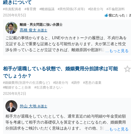
続きについて
#有責配偶者
#養育費
#離婚協議
#異性関係(不貞等)
#財産分与
#不倫慰謝料
2026年8月5日
役にたった
2
離婚・男女問題に強い弁護士
髙橋 俊太
弁護士
ご記載の事情からすると、LINEやカカオトークの履歴は、不貞行為を
立証する上で重要な証拠となる可能性があります。夫が第三者と性交
渉を持っていることが立証できれば、離婚原因や慰謝料請求を検討す
る上で重要な事情となります。特に、数年間にわたって特定の相手と
性的関係を継続しているのであれば、その期間や回数が分かる資料は
できるだけ保存しておくことをお勧めいたします。 他方、「夫に不貞
相手が退職している状態で、婚姻費用分担請求は可能
がある＝財産分与でも多くもらえる」「当然に親権を取得できる」と
でしょうか？
いう関係にはありません。まず、財産分与は、基本的には夫婦が婚姻
#婚姻費用(別居中の生活費など)
#財産分与
#調停
#悪意の遺棄
中に形成した財産を清算する制度ですので、不貞行為の有無とは別
#離婚すること自体
#生活費を渡さない
に、預貯金、不動産、保険、退職金等の資料を確保しておくことが重
2026年8月2日
要です。また、子の親権については、夫婦間の責任問題とは別に、
「どのような形がお子様の利益になるか」という観点です。そのた
外山 大地
弁護士
め、未就学のお子様について貴方が主として養育しているのであれ
ば、保育園等への送迎、食事・入浴・寝かしつけ等の日常的な育児、
相手方が退職をしていたとしても、通常直近の給与明細や年金受給額
通院や予防接種への対応、保育園との連絡、夫婦それぞれの勤務状
等を考慮して相手方の基礎収入を算定することになるため、婚姻費用
況、別居後にどのような養育環境を用意できるかといった、これまで
分担請求をご検討いただく意味はあります。 その他、別居の経緯、質
の監護実績や今後の生活状況について整理しておくとよいでしょう。