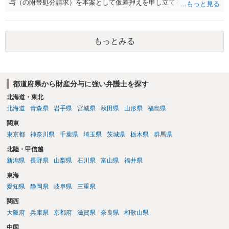
与（の附帯処分請求）を本案として仮差押えを申し立てる（法的には
審判前保全処分の扱いになるので管轄は家庭裁判所）という方法も考
えられます。弁護士へ依頼しているのであれば、担当弁護士とよく相
談してください。
もっとみる
都道府県から財産分与に強い弁護士を探す
北海道・東北
北海道
青森県
岩手県
宮城県
秋田県
山形県
福島県
関東
東京都
神奈川県
千葉県
埼玉県
茨城県
栃木県
群馬県
北陸・甲信越
新潟県
長野県
山梨県
石川県
富山県
福井県
東海
愛知県
静岡県
岐阜県
三重県
関西
大阪府
兵庫県
京都府
滋賀県
奈良県
和歌山県
中国