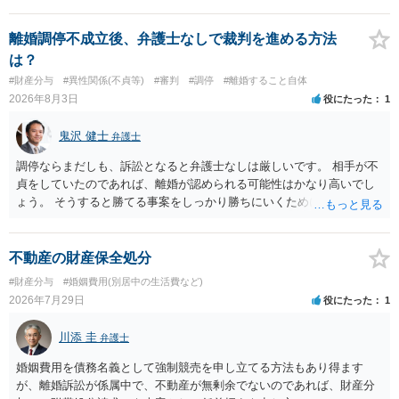
問者様の年収、監護されているお子様がいるかといった事情をふまえ
養育費については、離婚後も父母双方がそれぞれの収入に応じて負担
て、ご検討いただくのが良いかと思います。
するのが原則となります。
離婚調停不成立後、弁護士なしで裁判を進める方法
は？
#財産分与
#異性関係(不貞等)
#審判
#調停
#離婚すること自体
2026年8月3日
役にたった
1
鬼沢 健士
弁護士
調停ならまだしも、訴訟となると弁護士なしは厳しいです。 相手が不
貞をしていたのであれば、離婚が認められる可能性はかなり高いでし
ょう。 そうすると勝てる事案をしっかり勝ちにいくためにも弁護士委
任を強くおすすめします。
不動産の財産保全処分
#財産分与
#婚姻費用(別居中の生活費など)
2026年7月29日
役にたった
1
川添 圭
弁護士
婚姻費用を債務名義として強制競売を申し立てる方法もあり得ます
が、離婚訴訟が係属中で、不動産が無剰余でないのであれば、財産分