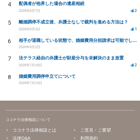
4
配偶者が他界した場合の遺産相続
2
2026年8月7日
5
離婚調停不成立後、弁護士なしで裁判を進める方法は？
1
2026年8月3日
6
相手が退職している状態で、婚姻費用分担請求は可能でしょうか？
2026年8月2日
7
法テラス経由の弁護士が財産分与を未解決のまま放置
2
2026年7月18日
8
婚姻費用調停申立てについて
2026年7月14日
ココナラ法律相談について
ココナラ法律相談とは
ご意見・ご要望
法律Q&A
利用規約