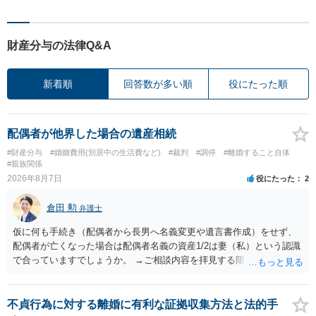
財産分与の法律Q&A
新着順
回答数が多い順
役にたった順
配偶者が他界した場合の遺産相続
#財産分与
#婚姻費用(別居中の生活費など)
#裁判
#調停
#離婚すること自体
#親族関係
2026年8月7日
役にたった
2
倉田 勲
弁護士
仮に何も手続き（配偶者から長男へ名義変更や遺言書作成）をせず、
配偶者が亡くなった場合は配偶者名義の資産1/2は妻（私）という認識
で合っていますでしょうか。 →ご相談内容を拝見する限りでは、その
認識で合ってはいます。 なお、逆に１/２しか権利がないため、自宅を
完全に所有する場合は、他の相続人に対して自宅の評価額の１/２の代
償金の支払いが必要になります。
不貞行為に対する離婚に有利な証拠収集方法と法的手