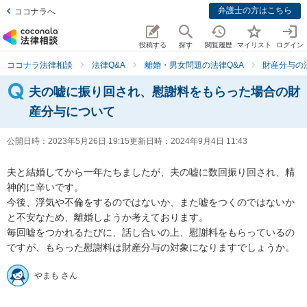
弁護士の方はこちら
ココナラへ
投稿する
探す
閲覧履歴
マイリスト
ログイン
ココナラ法律相談
法律Q&A
離婚・男女問題の法律Q&A
財産分与の
夫の嘘に振り回され、慰謝料をもらった場合の財
産分与について
公開日時：
2023年5月26日 19:15
更新日時：
2024年9月4日 11:43
夫と結婚してから一年たちましたが、夫の嘘に数回振り回され、精
神的に辛いです。

今後、浮気や不倫をするのではないか、また嘘をつくのではないか
と不安なため、離婚しようか考えております。

毎回嘘をつかれるたびに、話し合いの上、慰謝料をもらっているの
ですが、もらった慰謝料は財産分与の対象になりますでしょうか。
やまも さん