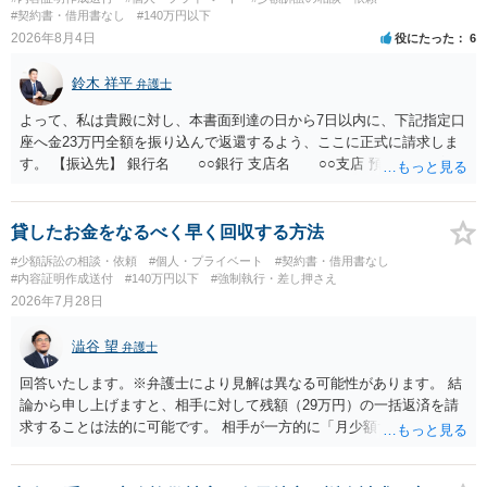
#契約書・借用書なし
#140万円以下
2026年8月4日
役にたった
6
鈴木 祥平
弁護士
よって、私は貴殿に対し、本書面到達の日から7日以内に、下記指定口
座へ金23万円全額を振り込んで返還するよう、ここに正式に請求しま
す。 【振込先】 銀行名 ○○銀行 支店名 ○○支店 預金種別 普通
口座番号 ○○○○○○○ 口座名義 ○○○○ 万一、上記期限までに返金がな
されない場合には、貴殿には任意に返金する意思がないものと判断
し、やむを得ず、返還金23万円及びこれに対する遅延損害金の支払い
貸したお金をなるべく早く回収する方法
を求める民事訴訟、支払督促その他必要な法的手続を直ちに講じま
#少額訴訟の相談・依頼
#個人・プライベート
#契約書・借用書なし
す。 その際には、訴訟に要する費用その他法令上認められる金員につ
#内容証明作成送付
#140万円以下
#強制執行・差し押さえ
いても併せて請求する予定ですので、あらかじめ申し添えます。 本件
2026年7月28日
は、貴殿自らが契約を解約したことによって生じた返還義務の履行を
求めるものにすぎません。貴殿の仕入先との取引関係や返金時期など
澁谷 望
弁護士
の内部事情は、私に対する返還義務の発生や履行時期には何ら影響を
及ぼすものではありません。 これ以上、本件の解決を不必要に遅延さ
回答いたします。※弁護士により見解は異なる可能性があります。 結
せることなく、誠意をもって速やかに返金手続を履行されるよう、強
論から申し上げますと、相手に対して残額（29万円）の一括返済を請
く求めます。 以上
求することは法的に可能です。 相手が一方的に「月少額ずつ返す」と
言ってきたとしても、あなたが同意していない以上、分割払いの合意
は成立していません。当初の返済期日も過ぎているため、一括返済を