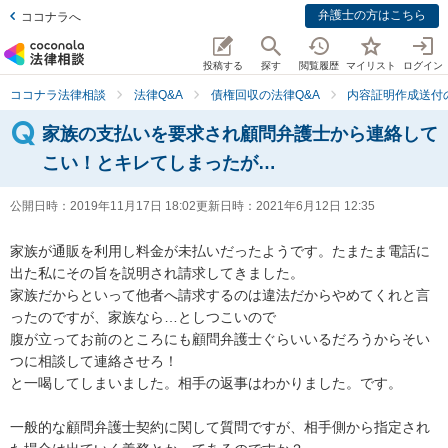
弁護士の方はこちら
ココナラへ
投稿する
探す
閲覧履歴
マイリスト
ログイン
ココナラ法律相談
法律Q&A
債権回収の法律Q&A
内容証明作成送付
家族の支払いを要求され顧問弁護士から連絡して
こい！とキレてしまったが…
公開日時：
2019年11月17日 18:02
更新日時：
2021年6月12日 12:35
家族が通販を利用し料金が未払いだったようです。たまたま電話に
出た私にその旨を説明され請求してきました。

家族だからといって他者へ請求するのは違法だからやめてくれと言
ったのですが、家族なら…としつこいので

腹が立ってお前のところにも顧問弁護士ぐらいいるだろうからそい
つに相談して連絡させろ！

と一喝してしまいました。相手の返事はわかりました。です。

一般的な顧問弁護士契約に関して質問ですが、相手側から指定され