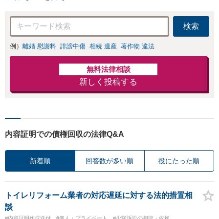
流等）に対応
検索
例）
離婚 慰謝料
誹謗中傷
相続 遺産
著作物 違法
無料法律相談
新しく投稿する
内容証明での債権回収の法律Q&A
新着順
回答数が多い順
役にたった順
トイレリフォーム業者の対応遅延に対する法的措置相
談
#内容証明作成送付
#個人・プライベート
#少額訴訟の相談・依頼