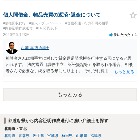
め、詳しい事情が必要です。弁護士へ直接相談した方がよい事案と思
署に被害相談をするようにしてください。 具体的な見通しに関して
料します。
は、証拠を拝見する必要があるため、直接弁護士にご相談された方が
個人間借金、物品売買の返済･返金について
良いかと思います。
#債権回収代行
#個人・プライベート
#音信不通・行方不明の相手
#内容証明作成送付
#140万円以下
2026年6月23日
役にたった
1
西浦 嘉博
弁護士
相談者さんは相手方に対して貸金返還請求権を行使する形になると思
われます。 法的措置（調停申立、訴訟提起等）を取られる場合、相談
者さんで必要な手続を取る形になります。 それぞれ費用や労力、時間
を要し、債務名義（判決等）を得たとしても、相手方に資力がなけれ
ば回収できないリスクがあることに留意ください。 一般民事となりま
すので、お住まいの地域の市役所での法律相談会の利用や、（資力要
もっとみる
件がありますが）法テラスでの相談を検討ください。
都道府県から内容証明作成送付に強い弁護士を探す
北海道・東北
北海道
青森県
岩手県
宮城県
秋田県
山形県
福島県