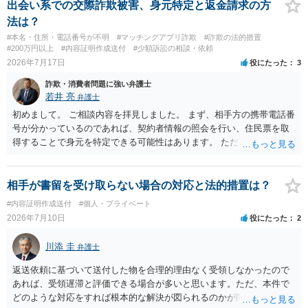
求める権利があります。 具体的には、以下の手順で進めるのが効果的
出会い系での交際詐欺被害、身元特定と返金請求の方
です。 分割拒否と一括請求の通知：PayPayのメッセージ等で「分割
法は？
払いには同意していないため、残額の一括払いを求める」旨を明確に
#本名・住所・電話番号が不明
#マッチングアプリ詐欺
#詐欺の法的措置
伝えます。 相手の本名・住所の確認：応じない場合に法的手段（少額
#200万円以上
#内容証明作成送付
#少額訴訟の相談・依頼
訴訟など）をとるには、相手の身元が必要です。分からない場合は、
2026年7月17日
役にたった
3
まず本名や住所の特定を進めてください。 相手が購入した高額商品
詐欺・消費者問題に強い弁護士
（Switch2等）の事実も踏まえ、応じない場合は法的措置を辞さない姿
若井 亮
弁護士
勢で交渉に臨むのが現実的かと思います。
初めまして。 ご相談内容を拝見しました。 まず、相手方の携帯電話番
号が分かっているのであれば、契約者情報の照会を行い、住民票を取
得することで身元を特定できる可能性はあります。 ただ、他人名義の
携帯電話であるなどした場合には特定に結びつけることは難しいとこ
ろです。 LINEについても、詐欺の事案であれば照会できる可能性はあ
りますが、携帯電話の番号を経由する方法より難しくなります。 身元
相手が書留を受け取らない場合の対応と法的措置は？
を特定した後は、返金の理屈があるかどうかを確認していきます。 基
#内容証明作成送付
#個人・プライベート
本的に贈与に該当する場合には返金請求ができません。 詐欺を含め、
2026年7月10日
役にたった
2
当方に返金の理屈があるかどうかを確認していきます。 さらに、渡し
た金額について、裏付けがあるかどうかも精査します。 上記を経て、
川添 圭
弁護士
身元の特定、返金の理屈があると判断できるのであれば、まずは交渉
からスタートすることになるでしょう。 ご理解のとおり、詐欺である
返送依頼に基づいて送付した物を合理的理由なく受領しなかったので
ことの立証は簡単ではありません。 刑事事件化が出来るのであれば、
あれば、受領遅滞と評価できる場合が多いと思います。ただ、本件で
返金交渉で有利になる可能性がありますが、民事上の詐欺の立証以上
どのような対応をすれば根本的な解決が図られるのかが問題になるた
に難しいところがあります。 こちらについては、一度、最寄りの警察