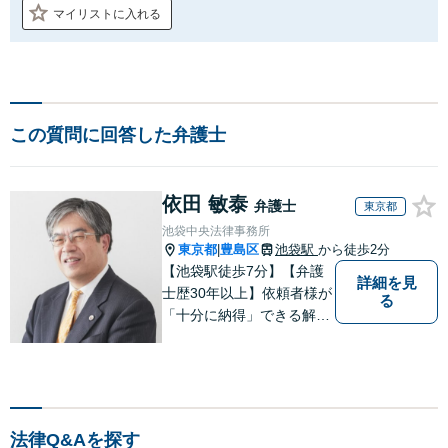
マイリストに入れる
この質問に回答した弁護士
依田 敏泰
弁護士
東京都
池袋中央法律事務所
東京都
豊島区
池袋駅
から徒歩2分
|
【池袋駅徒歩7分】【弁護
詳細を見
士歴30年以上】依頼者様が
る
「十分に納得」できる解決
を目指します【不動産・住
まい】登記関連の案件、建
物明渡案件などに対応【離
婚・男女問題】離婚に伴い
派生して生ずる各種の問題
法律Q&Aを探す
（慰謝料、養育費、面会交