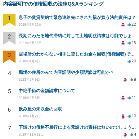
内容証明での債権回収の法律Q&Aランキング
1
息子の賃貸契約で緊急連絡先にされた親が負う法的責任は？
22
2019年5月26日
2
長期にわたる地代滞納に対して土地明渡請求は可能でしょうか？
13
2021年3月18日
3
居場所のわからない相手に貸したお金を回収(債権回収)できますか？
20
2018年4月4日
4
職場の住所のみで内容証明や少額訴訟は可能か？
8
2023年3月9日
5
中絶手術の金額請求について
11
2019年9月8日
6
飲み屋の未収金の回収
10
2018年1月21日
7
下請けの債務不履行による元請けの責任は無いのでしょうか？
4
2019年11月19日