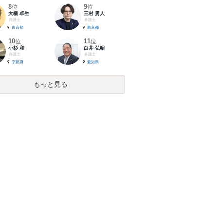
8
9
位
位
大橋 卓生
三村 勇人
弁護士
弁護士
東京都
東京都
10
11
位
位
小杉 和
白井 弘昭
弁護士
弁護士
京都府
愛知県
もっと見る