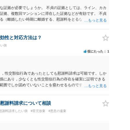
な証拠が必要でしょうか。 不貞の証拠としては、ライン、カカ
証拠、複数回マンションに滞在した証拠などが有効です。 不貞
る（離婚したい時期に離婚する、慰謝料をとるなど）ことがで
、長期間同居を続けると、不貞を許したとの評価につながる場合
、ご参考まで。
効性と対応方法は？
たい側
役にたった
1
く，性交類似行為であったとしても慰謝料請求は可能です。しか
係にあり，少なくとも性交類似行為の存在を確実に証明できる
範囲でしか認めていないことを窺わせるものです。）。ですか
ます。 ただ．慰謝料額については，婚姻破綻に至っていないと
しれません。 ②夫との今後のことを考えて書いてもらうか否か
拠以上のことを証明（証明力を強めることも含む）できるので
慰謝料請求について相談
方でもよいでしょう。慰謝料請求としては証拠として使えるこ
#慰謝料請求したい側
#育児放棄
#悪意の遺棄
の均衡のように思います。 ③行政書士に委任をしているのであ
すが，その行政書士との協議になると思います。請求するか，
は性交類似行為は認めているのか，それさえも否定しているの