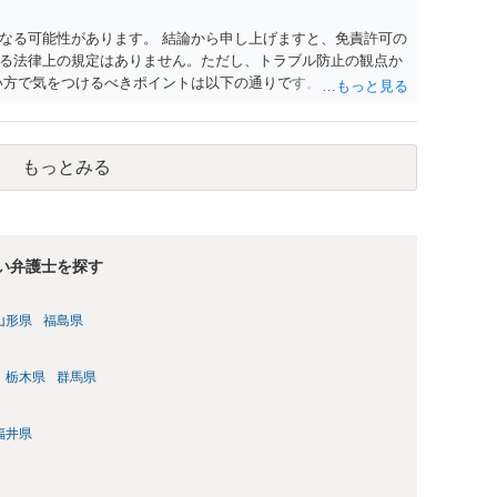
なる可能性があります。 結論から申し上げますと、免責許可の
る法律上の規定はありません。ただし、トラブル防止の観点か
い方で気をつけるべきポイントは以下の通りです。 ・金銭のや
された借金を任意でも支払ってしまうとトラブルの元になりま
まえ、相手の感情に流されない ・予定通り毅然とした態度で距離
身の生活と精神的な安定を守るためにも、お互いに距離を置くと
もっとみる
強い弁護士を探す
山形県
福島県
栃木県
群馬県
福井県