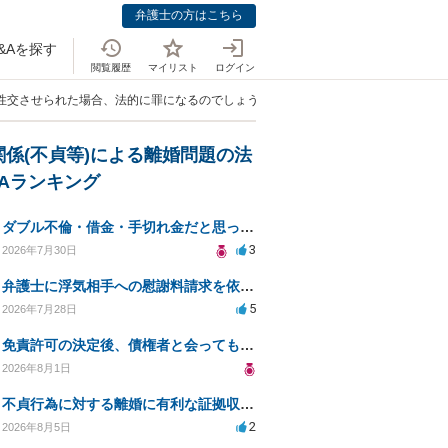
弁護士の方はこちら
&Aを探す
閲覧履歴
マイリスト
ログイン
り性交させられた場合、法的に罪になるのでしょうか？」
関係(不貞等)による離婚問題の法
&Aランキング
ダブル不倫・借金・手切れ金だと思っていたお金を1年後いまさら脅迫罪として通知書が来てまとめて請求
3
2026年7月30日
弁護士に浮気相手への慰謝料請求を依頼する費用相場は？
5
2026年7月28日
免責許可の決定後、債権者と会ってもいいのか？
2026年8月1日
不貞行為に対する離婚に有利な証拠収集方法と法的手続きについて
2
2026年8月5日