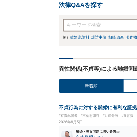
法律Q&Aを探す
例）
離婚 慰謝料
誹謗中傷
相続 遺産
著作物
異性関係(不貞等)による離婚問
新着順
不貞行為に対する離婚に有利な証拠
#有責配偶者
#不倫慰謝料
#財産分与
#養育費
2026年8月5日
離婚・男女問題に強い弁護士