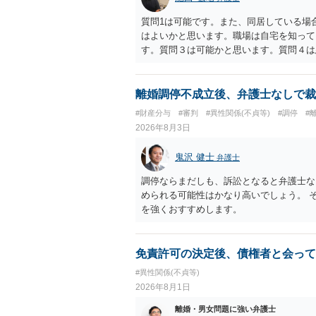
かによって，考え方・進め方は変わってく
払を拒否するのであれば，本人（行政書士
質問1は可能です。また、同居している場
に思います。減額で折り合えるなら本人様
はよいかと思います。職場は自宅を知って
ば，訴訟に進むしかなくなるようにも思い
す。質問３は可能かと思います。質問４は
検討した方がよいようにも思います。
相手方からの離婚は拒否しても仮に訴訟さ
い、相続権が発生します。合意があれば法
能です。質問７は不貞行為の写真データ（
離婚調停不成立後、弁護士なしで裁
のであれば十分かと思います。ご参考にし
#財産分与
#審判
#異性関係(不貞等)
#調停
#
2026年8月3日
鬼沢 健士
弁護士
調停ならまだしも、訴訟となると弁護士な
められる可能性はかなり高いでしょう。 
を強くおすすめします。
免責許可の決定後、債権者と会って
#異性関係(不貞等)
2026年8月1日
離婚・男女問題に強い弁護士