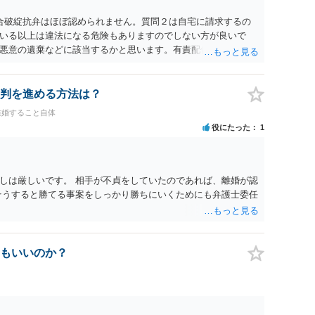
ると思います。 ④性交類似行為を認めているにもかかわらず支
でも同じだと思います。）への対応ではあまり変わらないよう
合破綻抗弁はほぼ認められません。質問２は自宅に請求するの
の交渉でもよいように思いますが，ゼロかどうかの観点であれ
いる以上は違法になる危険もありますのでしない方が良いで
ます。そうしますと，お近くの弁護士に相談して進めることを
悪意の遺棄などに該当するかと思います。有責配偶者ですので
れても法的に成立しません。質問５は認知すると養育費支払
的に可能ですが法律で強制することはできません。質問６は可
ハメ撮り）、第三者撮影の腕組み写真、夫の自白録音まである
判を進める方法は？
てください。
離婚すること自体
役にたった
1
しは厳しいです。 相手が不貞をしていたのであれば、離婚が認
そうすると勝てる事案をしっかり勝ちにいくためにも弁護士委任
もいいのか？