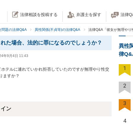
法律相談を投稿する
弁護士を探す
法律Q
女問題の法律Q&A
異性関係(不貞等)の法律Q&A
法律Q&A「彼女が無理や
られた場合、法的に罪になるのでしょうか？
異性
律Q
24年9月4日 11:43
1
てホテルに連れていかれ拒否していたのですが無理やり性交
りますか？
2
3
ライン
4