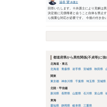
澁谷 望
弁護士
回答いたします。※弁護士により見解は異
決定後に元債権者と会うこと自体を禁止す
ら慎重な対応が必要です。 今後の付き合
り取りや返済の約束は絶対にしない（免責
す） ・過去のDVや過剰請求の経緯を踏
を置く 法律上の制限はないものの、ご自
いうご判断は非常に賢明かと思います。
都道府県から異性関係(不貞等)に
北海道・東北
北海道
青森県
岩手県
宮城県
秋田県
関東
東京都
神奈川県
千葉県
埼玉県
茨城県
北陸・甲信越
新潟県
長野県
山梨県
石川県
富山県
東海
愛知県
静岡県
岐阜県
三重県