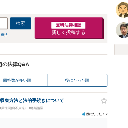
検索
無料法律相談
新しく投稿する
 違法
題の法律Q&A
回答数が多い順
役にたった順
収集方法と法的手続きについて
#異性関係(不貞等)
#離婚協議
役にたった
2