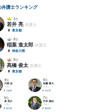
の弁護士ランキング
1
位
若井 亮
弁護士
東京都
2
位
稲葉 進太郎
弁護士
神奈川県
3
位
髙橋 俊太
弁護士
東京都
4
5
位
位
川添 圭
加藤 善大
弁護士
弁護士
大阪府
埼玉県
6
7
位
位
泉 亮介
竹本 真紀
弁護士
弁護士
東京都
愛知県