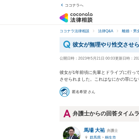
ココナラへ
ココナラ法律相談
法律Q&A
離婚・男
彼女が無理やり性交させ
公開日時：
2023年5月21日 00:03
更新日時：
20
彼女が1年前頃に先輩とドライブに行っ
させられました。これはなにかの罪にな
匿名希望 さん
弁護士からの回答タイム
馬場 大祐
弁護士
群馬県
>
桐生市