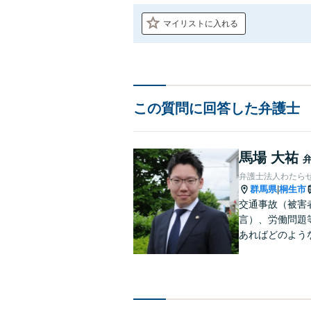
マイリストに入れる
この質問に回答した弁護士
馬場 大祐
弁護士法人わたら
群馬県
桐生市
|
交通事故（被害
言）、労働問題
あればどのよう
くプロセスもご
心がけています