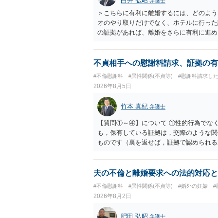
白井 弘昭
弁護士
＞こちらに有利に離婚するには、どのよう
オのやり取りだけでなく、ホテルに行った
の証拠があれば、離婚をさらに有利に進め
きると思われます。 ただし、不貞発覚後
がありますので、ご注意ください。 以上
不貞相手への慰謝料請求、証拠の有
#不倫慰謝料
#異性関係(不貞等)
#慰謝料請求し
2026年8月5日
竹本 真紀
弁護士
【質問①～④】について ①性的行為でな
も，保有している証拠は，交際のような関
ものです（裏を返せば，証拠で認められる
ら，慰謝料請求を進めることでよいと思い
して，この点を考慮されることになるかも
を検討するのがよいと思います。今ある証
夫の不倫と離婚要求への法的対応と
あれば，前向きに検討を進めるという考え
#不倫慰謝料
#異性関係(不貞等)
#婚外の妊娠
とが前提であり，その価値と夫との関係と
2026年8月2日
れば，どのような内容の委任なのか不明で
訴訟にするか，その点の見極めや，相手方
肥田 弘昭
弁護士