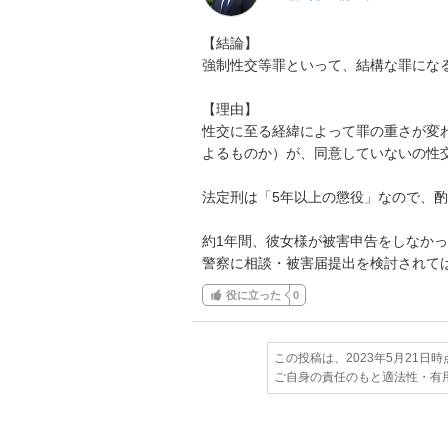
【結論】

強制性交等罪といって、結構な罪になる
【理由】

性交に至る経緯によって罪の重さが変
よるものか）が、同意していないの性交
法定刑は「5年以上の懲役」なので、酌
約1年間、彼女様が被害申告をしなか
警察に相談・被害届提出を検討されて
役に立った
0
この投稿は、2023年5月21日
ご自身の責任のもと適法性・有