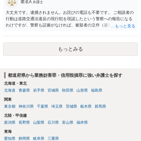
匿名A
弁護士
大丈夫です。逮捕されません。お詫びの電話も不要です。 ご相談者の
行動は道路交通法違反の現行犯を現認したという警察への報告になる
わけですが、警察も証拠がなければ、被疑者の立件（逮捕や起訴）で
きないわけです。 道路交通法違反は特に現行犯であることが求められ
ますが、それは、警察官が現認しているからです。 もちろん防犯カメ
ラなどで撮影されていれば、証拠の確保はできるかもしれませんが、
もっとみる
土地柄で防犯カメラがあまりない場所ですと、結局、立件できないと
うことになります。 次からは、スマホでビデオ撮影して、通報すると
良いかと思います。
都道府県から業務妨害罪・信用毀損罪に強い弁護士を探す
北海道・東北
北海道
青森県
岩手県
宮城県
秋田県
山形県
福島県
関東
東京都
神奈川県
千葉県
埼玉県
茨城県
栃木県
群馬県
北陸・甲信越
新潟県
長野県
山梨県
石川県
富山県
福井県
東海
愛知県
静岡県
岐阜県
三重県