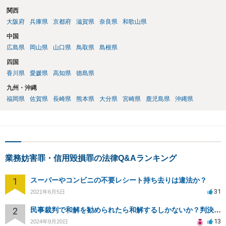
関西
大阪府
兵庫県
京都府
滋賀県
奈良県
和歌山県
中国
広島県
岡山県
山口県
鳥取県
島根県
四国
香川県
愛媛県
高知県
徳島県
九州・沖縄
福岡県
佐賀県
長崎県
熊本県
大分県
宮崎県
鹿児島県
沖縄県
業務妨害罪・信用毀損罪の法律Q&Aランキング
1
スーパーやコンビニの不要レシート持ち去りは違法か？
31
2021年6月5日
2
民事裁判で和解を勧められたら和解するしかないか？判決で大きく結果が変わることはありますか？
13
2024年9月20日