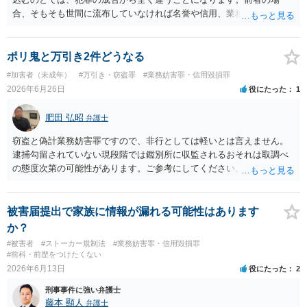
合、そもそも世間に流布していなければ名誉や信用、業務にかかる犯
罪は成立しないことになります。
ポリ鬼と万引き2件どうなる
#加害者（未成年）
#万引き・窃盗罪
#業務妨害罪・信用毀損罪
2026年6月26日
役にたった
1
肥田 弘昭
弁護士
窃盗と偽計業務妨害罪ですので、非行としては軽いとは言えません。
逮捕勾留されていない現段階では鑑別所に収監されるおそれは取調べ
の態度次第の可能性があります。ご参考にしてください。
被害届提出で家族に情報が漏れる可能性はあります
か？
#被害者
#ストーカー規制法
#業務妨害罪・信用毀損罪
#前科・前歴をつけたくない
2026年6月13日
役にたった
2
刑事事件に強い弁護士
藤本 顯人
弁護士