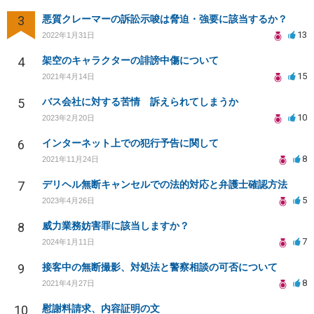
3
悪質クレーマーの訴訟示唆は脅迫・強要に該当するか？
13
2022年1月31日
4
架空のキャラクターの誹謗中傷について
15
2021年4月14日
5
バス会社に対する苦情 訴えられてしまうか
10
2023年2月20日
6
インターネット上での犯行予告に関して
8
2021年11月24日
7
デリヘル無断キャンセルでの法的対応と弁護士確認方法
5
2023年4月26日
8
威力業務妨害罪に該当しますか？
7
2024年1月11日
9
接客中の無断撮影、対処法と警察相談の可否について
8
2021年4月27日
10
慰謝料請求、内容証明の文