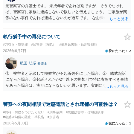
元警察官の弁護士です。 未成年者であれば別ですが、そうでなけれ
ば、警察官に家族に連絡しないで欲しいと伝えましょう。 ご家族が関
係のない事件であれば連絡しないのが通常です。 なお未成年者の場合
には法定代理人の意思なども確認すべきなので連絡します。
執行猶予中の再犯について
#万引き・窃盗罪
#加害者（再犯）
#業務妨害罪・信用毀損罪
2026年6月7日
役にたった
2
肥田 弘昭
弁護士
① 被害者と示談して検察官が不起訴処分にした場合、② 略式起訴
になった場合、③起訴されたが2年以下の拘禁刑で特に宥恕すべき事情
があった場合は、実刑にならないかと思います。実刑になった場合
は、ケースバイケースですが、1年8カ月＋今回の罪になるかと思いま
す。威力業務妨害罪だけであれば、2年以上には私の弁護経験ではなら
ないかと思いますので、3年8カ月の刑期程度かと思います。ご参考に
警察への夜間相談で迷惑電話とされ逮捕の可能性は？
してください。
#前科・前歴をつけたくない
#刑事裁判
#業務妨害罪・信用毀損罪
#逮捕や勾留の阻止・準抗告
#加害者
2026年5月30日
役にたった
1