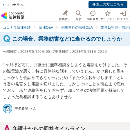
弁護士の方はこちら
ココナラへ
投稿する
探す
閲覧履歴
マイリスト
ログイン
ココナラ法律相談
法律Q&A
刑事事件の法律Q&A
業務妨害罪・信用
この場合、業務妨害などに当たるのでしょうか
公開日時：
2023年5月20日 05:47
更新日時：
2023年5月31日 20:15
1ヶ月ほど前に、弁護士に無料相談をしようと電話をかけました。そ
の際電波が悪く、特に具体的な話もしていません。かけ直した際も
しっかりと会話ができなかったため「また今度おかけします」とい
う旨の発言をし電話を切りました。しかしそのことを現在まで忘れ
ており、未だ連絡等をしておらず、加えてその法律問題が解決して
しまった為相談することもありません
匿名希望 さん
弁護士からの回答タイムライン