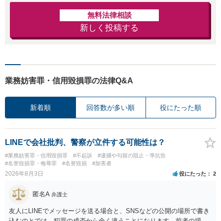
無料法律相談
新しく投稿する
業務妨害罪・信用毀損罪の法律Q&A
新着順
回答数が多い順
役にたった順
LINEで会社批判、警察が立件する可能性は？
#業務妨害罪・信用毀損罪
#不起訴
#逮捕や勾留の阻止・準抗告
#名誉毀損罪・侮辱罪
#名誉毀損
#加害者
2026年8月3日
役にたった
2
匿名A
弁護士
友人にLINEでメッセージを送る場合と、SNSなどの公開の場所で書き
込むのとでは、犯罪の成否から全く違うことになります。前者の場