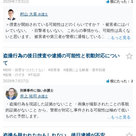
2026年7月31日
役にたった
1
都道府県の迷惑防止条例違反になることもあります）。2度としないこ
とをお勧めいたします。ご参考にしてください。
村山 大基
弁護士
＞捜査が開始されている可能性はどのくらいですか？ ・被害者にはバ
レていない。 ・目撃者もいない。 これらの事情から、可能性は高くな
いと思います。 被害者や第三者が警察に通報していることは考えにく
く、警察がそもそも相談者さんの犯行を認識していないと予想される
からです。 保護観察期間中とのことですので、 必要なら医師の診察を
受けるなども検討なさると良いと思います。
盗撮行為の後日捜査や逮捕の可能性と初動対応につい
て
#前科・前歴をつけたくない
#加害者
#逮捕による解雇・退学回避
#盗撮・のぞき
#不起訴
2026年7月27日
役にたった
2
刑事事件に強い弁護士
井上 祐司
弁護士
・盗撮行為を現認した証拠がないこと ・画像が撮影されたことの客観
的証拠がないこと から、警察が対応し事件される可能性は極めて低い
ものと予想します。
盗撮を疑われたかもしれない。後日逮捕が不安。