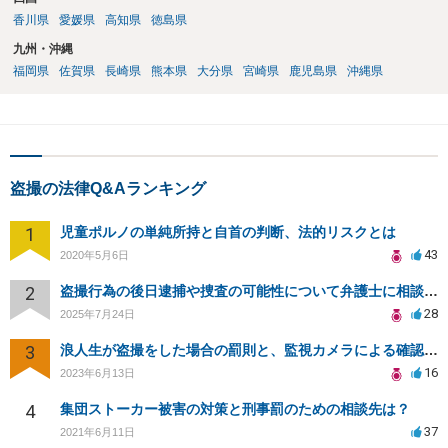
香川県
愛媛県
高知県
徳島県
九州・沖縄
福岡県
佐賀県
長崎県
熊本県
大分県
宮崎県
鹿児島県
沖縄県
盗撮の法律Q&Aランキング
1
児童ポルノの単純所持と自首の判断、法的リスクとは
43
2020年5月6日
2
盗撮行為の後日逮捕や捜査の可能性について弁護士に相談したい
28
2025年7月24日
3
浪人生が盗撮をした場合の罰則と、監視カメラによる確認について
16
2023年6月13日
4
集団ストーカー被害の対策と刑事罰のための相談先は？
37
2021年6月11日