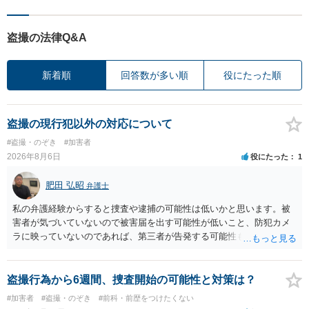
盗撮の法律Q&A
新着順
回答数が多い順
役にたった順
盗撮の現行犯以外の対応について
#盗撮・のぞき
#加害者
2026年8月6日
役にたった
1
肥田 弘昭
弁護士
私の弁護経験からすると捜査や逮捕の可能性は低いかと思います。被
害者が気づいていないので被害届を出す可能性が低いこと、防犯カメ
ラに映っていないのであれば、第三者が告発する可能性も低いこと、
証拠は削除されていることからです。但し、「電車内で携帯で対面に
座る女性を盗撮(全体像写真1枚と5秒程度の動画)してしまいました。下
着や胸など強調したものではありません。」とありますが、少なくと
盗撮行為から6週間、捜査開始の可能性と対策は？
も捜査段階では性的姿態等撮影罪の被疑事実で逮捕勾留されるケース
#加害者
#盗撮・のぞき
#前科・前歴をつけたくない
が私の弁護経験では多くなった印象です（最終的には不起訴ないし各