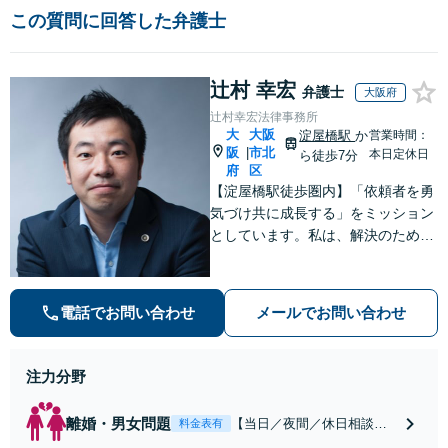
この質問に回答した弁護士
辻村 幸宏
弁護士
大阪府
辻村幸宏法律事務所
大
大阪
淀屋橋駅
か
営業時間：
阪
市北
|
本日定休日
ら徒歩7分
府
区
【淀屋橋駅徒歩圏内】「依頼者を勇
気づけ共に成長する」をミッション
としています。私は、解決のために
何を準備し、相手方とどのようなや
りとりをするかを常に考え抜き誠実
に対応することで、分野を超えた普
電話でお問い合わせ
メールでお問い合わせ
遍的な紛争解決スキルを身につけて
きました。
注力分野
離婚・男女問題
【当日／夜間／休日相談
料金表有
可】【電話相談可】離婚・