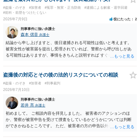
#盗撮・のぞき
#加害者
#冤罪・無実・正当防衛
#逮捕による解雇・退学回避
#前科・前歴をつけたくない
2026年7月9日
役にたった
2
刑事事件に強い弁護士
森本 偲音
弁護士
結論から申し上げますと、後日逮捕される可能性は低いと考えます。
被害女性が被害届を提出し受理されていれば、警察から呼び出しがあ
る可能性はありますが、事情をきちんと説明すれば すぐに逮捕される
ということはないと考えます。 別の卑猥な画像ということですが、こ
の画像が盗撮した画像等であれば別途問題となる可能性はあります
が、被害者が特定できない以上、 立件することは難しく、厳重注意で
盗撮後の対応とその後の法的リスクについての相談
終わる可能性が高いかと存じます。 以上ご参考までに。
#盗撮・のぞき
#加害者
#刑事裁判
2026年7月10日
刑事事件に強い弁護士
若井 亮
弁護士
初めまして。 ご相談内容を拝見しました。 被害者のアクションのほ
か、警察が被害申告を受けて捜査をしているかどうかについては判断
ができかねるところです。 ただ、被害者の方の申告以外に証拠が無い
と思われることからすると、警察が事件化するのは難しいと思われま
す。 万が一、警察から連絡が来るようなことがあれば、その際に改め