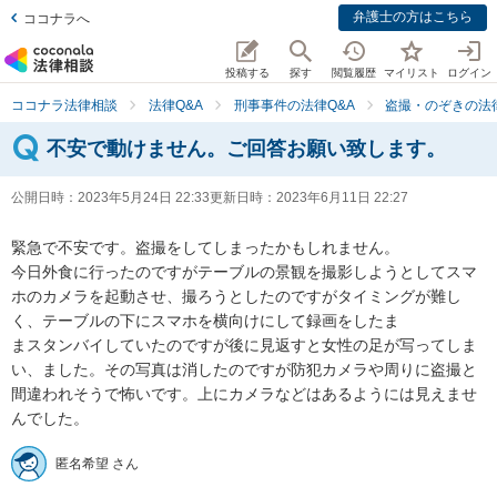
弁護士の方はこちら
ココナラへ
投稿する
探す
閲覧履歴
マイリスト
ログイン
ココナラ法律相談
法律Q&A
刑事事件の法律Q&A
盗撮・のぞきの法律
不安で動けません。ご回答お願い致します。
公開日時：
2023年5月24日 22:33
更新日時：
2023年6月11日 22:27
緊急で不安です。盗撮をしてしまったかもしれません。

今日外食に行ったのですがテーブルの景観を撮影しようとしてスマ
ホのカメラを起動させ、撮ろうとしたのですがタイミングが難し
く、テーブルの下にスマホを横向けにして録画をしたま

まスタンバイしていたのですが後に見返すと女性の足が写ってしま
い、ました。その写真は消したのですが防犯カメラや周りに盗撮と
間違われそうで怖いです。上にカメラなどはあるようには見えませ
んでした。
匿名希望 さん