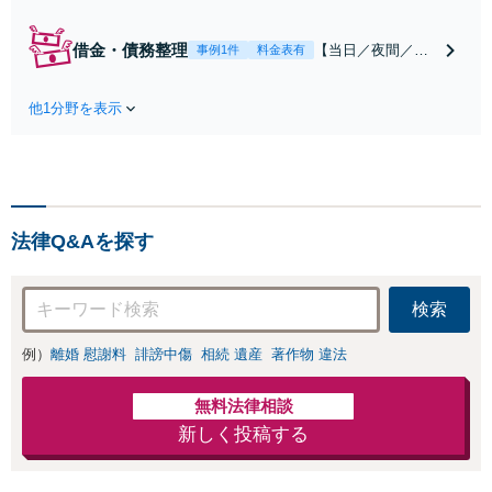
男女問題は一人で立ち向か
うには負担が大きい事件で
借金・債務整理
【当日／夜間／休
事例1件
料金表有
す。専門的な聴くスキルを
日相談可】【電話
もって相談を聞き、あなた
相談可】【分割払
の人生に向き合い解決に向
他1分野を表示
い可】弁護士に依
けて伴走します。柔軟な対
頼することで一旦
応でできるだけ双方を傷つ
借金の催促が止ま
けない解決を目指します。
ります。依頼者の
方のお気持ちを最
優先に、ベストな
法律Q&Aを探す
債務整理を迅速に
行い再スタートを
サポート。早けれ
検索
ば早いほど、打て
る手の選択肢は増
例）
離婚 慰謝料
誹謗中傷
相続 遺産
著作物 違法
えます。
無料法律相談
新しく投稿する