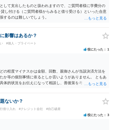
として支出したものと扱われますので、ご質問者様に学費分の
を貸し付ける（ご質問者様からみると借り受ける）といった合意
張するのは難しいでしょう。
に影響はあるか？
い
#個人・プライベート
役にたった
1
どの程度マイナスかは金額、回数、親御さんが当該決済方法を
たか等の個別事情に依るとしか言いようがありません。 ともあ
具体的状況をお伝えになって相談し、善後策を考えることをお
題ないか？
銀行借り入れ
#クレジット会社
#自己破産
役にたった
3