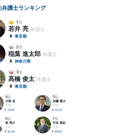
の弁護士ランキング
1
位
若井 亮
弁護士
東京都
2
位
稲葉 進太郎
弁護士
神奈川県
3
位
髙橋 俊太
弁護士
東京都
4
5
位
位
川添 圭
加藤 善大
弁護士
弁護士
大阪府
埼玉県
6
7
位
位
泉 亮介
竹本 真紀
弁護士
弁護士
東京都
愛知県