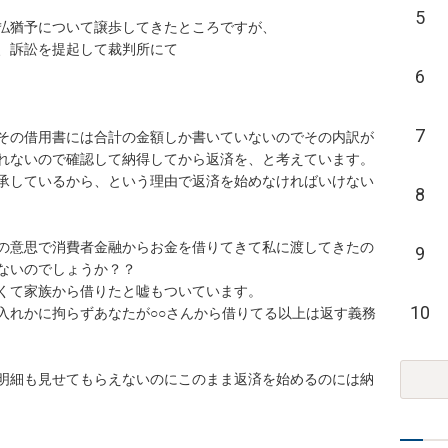
5
払猶予について譲歩してきたところですが、

、訴訟を提起して裁判所にて

6
7
その借用書には合計の金額しか書いていないのでその内訳が
れないので確認して納得してから返済を、と考えています。
承しているから、という理由で返済を始めなければいけない
8
の意思で消費者金融からお金を借りてきて私に渡してきたの
9
ないのでしょうか？？

くて家族から借りたと嘘もついています。

10
入れかに拘らずあなたが○○さんから借りてる以上は返す義務
明細も見せてもらえないのにこのまま返済を始めるのには納