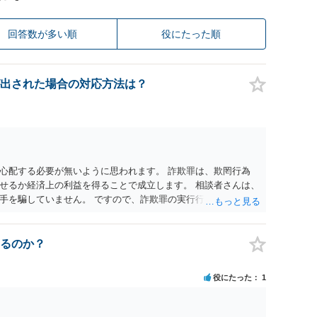
回答数が多い順
役にたった順
出された場合の対応方法は？
心配する必要が無いように思われます。 詐欺罪は、欺罔行為
せるか経済上の利益を得ることで成立します。 相談者さんは、
手を騙していません。 ですので、詐欺罪の実行行為性が無く罪
手が真実を話せば警察も取り合わないと思いますが、虚偽の内容
ん。 ただし、捜査において、真実を説明すれば、「ちゃんと返
われます。 また、返せるお金が無いのであれば、返せないのは
るのか？
ことを相手に告げていくのみでしょう。 以上、ご参考まで。
役にたった
1