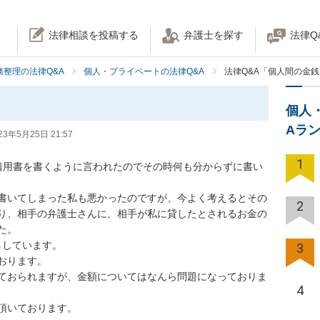
法律相談を投稿する
弁護士を探す
法律Q
務整理の法律Q&A
個人・プライベートの法律Q&A
法律Q&A「個人間の金
個人
Aラ
23年5月25日 21:57
1
借用書を書くように言われたのでその時何も分からずに書い
書いてしまった私も悪かったのですが、今よく考えるとその
2
り、相手の弁護士さんに、相手が私に貸したとされるお金の
。

しています。

3
ります。

ておられますが、金額についてはなんら問題になっておりま
4
頂いております。
