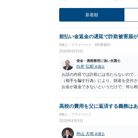
新着順
前払い金返金の遅延で詐欺被害届が
#個人・プライベート
#刑事裁判
2026年8月5日
借金・債務整理に強い弁護士
白井 弘昭
弁護士
お話の内容では詐欺には当たらないので、
（相手を騙す行為）により、財産を交付さ
お金が返金できないというだけで、何ら相
に問うことはできません。 おそらく、相
を述べた場合は、捜査はあるかもしれませ
しなさいよ」程度の注意で済むことだと思
高校の費用を父に返済する義務はあ
致し方ありません。真摯に分割して支払う
#個人・プライベート
2026年8月5日
外山 大地
弁護士