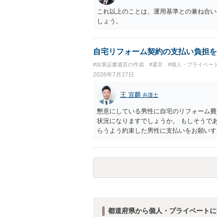
これ以上のことは、運用基準との兼ね合い
しょう。
自宅リフォーム契約の支払い負担を
#自筆証書遺言の作成
#遺言
#個人・プライベー
2026年7月27日
王 宣麟
弁護士
懇意にしている男性に自宅のリフォーム費
状況になりますでしょうか。 もしそうで
らうよう約束した男性に支払いをお願いす
が単独で全ての債務を負うことには変わり
アドバイスを行うのも限界があるように思
ことをお勧めします。
都道府県から個人・プライベートに