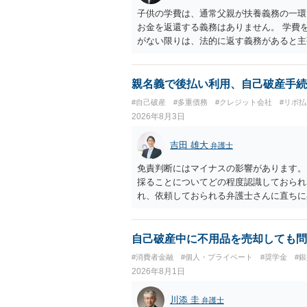
子供の学費は、通常父親が扶養義務の一環
お金を返還する義務はありません。 学費
がない限りは、法的に返す義務があると主
親名義で後払い利用、自己破産手続
#自己破産
#多重債務
#クレジット会社
#リボ払
2026年8月3日
吉田 雄大
弁護士
免責判断にはマイナスの影響があります。
採ることについてどの程度認識しておられ
れ、依頼しておられる弁護士さんに直ちに
勧めします。
自己破産中に不用品を売却しても問
#消費者金融
#個人・プライベート
#奨学金
#
2026年8月1日
川添 圭
弁護士