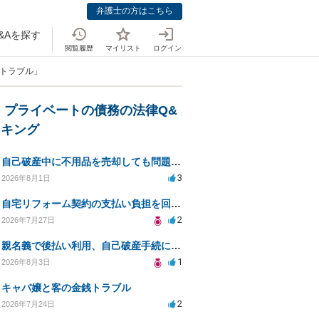
弁護士の方はこちら
&Aを探す
閲覧履歴
マイリスト
ログイン
銭トラブル」
・プライベートの債務の法律Q&
ンキング
自己破産中に不用品を売却しても問題ないか？
3
2026年8月1日
自宅リフォーム契約の支払い負担を回避する方法は？
2
2026年7月27日
親名義で後払い利用、自己破産手続に影響はあるか？
1
2026年8月3日
キャバ嬢と客の金銭トラブル
2
2026年7月24日