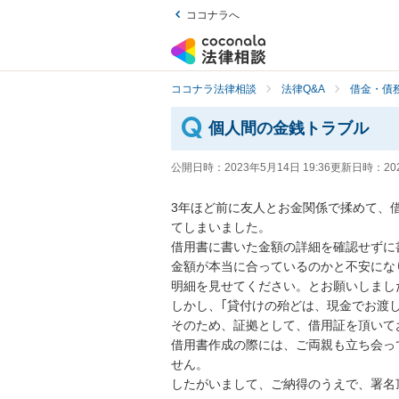
ココナラへ
ココナラ法律相談
法律Q&A
借金・債
個人間の金銭トラブル
公開日時：
2023年5月14日 19:36
更新日時：
20
3年ほど前に友人とお金関係で揉めて、
てしまいました。

借用書に書いた金額の詳細を確認せずに
金額が本当に合っているのかと不安にな
明細を見せてください。とお願いしました
しかし、｢貸付けの殆どは、現金でお渡し
そのため、証拠として、借用証を頂いてお
借用書作成の際には、ご両親も立ち会っ
せん。

したがいまして、ご納得のうえで、署名