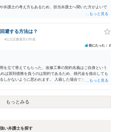
や弁護士の考え方もあるため、担当弁護士へ聞いた方がよいで
回避する方法は？
ト
#公正証書遺言の作成
役にたった
2
用を立て替えてもらった、改修工事の契約名義はご自身という
あれば原則債務を負うのは契約であるため、残代金を捻出しても
るしかないように思われます。 入籍した場合でも、原則契約者
がありません。 なかなか対応に難しい案件であり、公開の場で
われますので、資料等を持参のうえ個別に弁護士に相談される
もっとみる
強い弁護士を探す