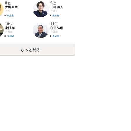
8
9
位
位
大橋 卓生
三村 勇人
弁護士
弁護士
東京都
東京都
10
11
位
位
小杉 和
白井 弘昭
弁護士
弁護士
京都府
愛知県
もっと見る