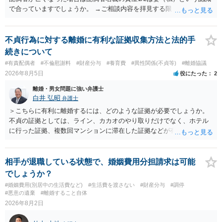
で合っていますでしょうか。 →ご相談内容を拝見する限りでは、その
認識で合ってはいます。 なお、逆に１/２しか権利がないため、自宅を
完全に所有する場合は、他の相続人に対して自宅の評価額の１/２の代
償金の支払いが必要になります。
不貞行為に対する離婚に有利な証拠収集方法と法的手
続きについて
#有責配偶者
#不倫慰謝料
#財産分与
#養育費
#異性関係(不貞等)
#離婚協議
2026年8月5日
役にたった
2
離婚・男女問題に強い弁護士
白井 弘昭
弁護士
＞こちらに有利に離婚するには、どのような証拠が必要でしょうか。
不貞の証拠としては、ライン、カカオのやり取りだけでなく、ホテル
に行った証拠、複数回マンションに滞在した証拠などが有効です。 不
貞の証拠があれば、離婚をさらに有利に進める（離婚したい時期に離
婚する、慰謝料をとるなど）ことができると思われます。 ただし、不
貞発覚後、長期間同居を続けると、不貞を許したとの評価につながる
相手が退職している状態で、婚姻費用分担請求は可能
場合がありますので、ご注意ください。 以上、ご参考まで。
でしょうか？
#婚姻費用(別居中の生活費など)
#生活費を渡さない
#財産分与
#調停
#悪意の遺棄
#離婚すること自体
2026年8月2日