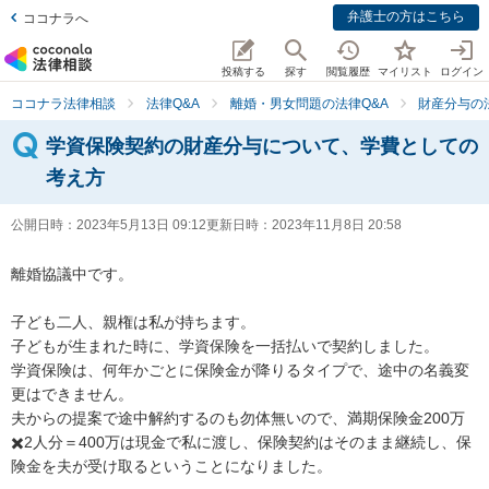
弁護士の方はこちら
ココナラへ
投稿する
探す
閲覧履歴
マイリスト
ログイン
ココナラ法律相談
法律Q&A
離婚・男女問題の法律Q&A
財産分与の
学資保険契約の財産分与について、学費としての
考え方
公開日時：
2023年5月13日 09:12
更新日時：
2023年11月8日 20:58
離婚協議中です。

子ども二人、親権は私が持ちます。

子どもが生まれた時に、学資保険を一括払いで契約しました。

学資保険は、何年かごとに保険金が降りるタイプで、途中の名義変
更はできません。

夫からの提案で途中解約するのも勿体無いので、満期保険金200万
✖️2人分＝400万は現金で私に渡し、保険契約はそのまま継続し、保
険金を夫が受け取るということになりました。
