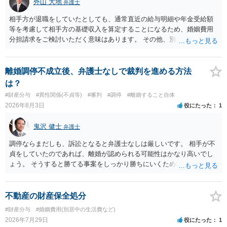
外山 大地
弁護士
相手方が退職をしていたとしても、通常直近の給与明細や年金受給額
等を考慮して相手方の基礎収入を算定することになるため、婚姻費用
分担請求をご検討いただく意味はあります。 その他、別居の経緯、質
問者様の年収、監護されているお子様がいるかといった事情をふまえ
て、ご検討いただくのが良いかと思います。
離婚調停不成立後、弁護士なしで裁判を進める方法
は？
#財産分与
#異性関係(不貞等)
#審判
#調停
#離婚すること自体
2026年8月3日
役にたった
1
鬼沢 健士
弁護士
調停ならまだしも、訴訟となると弁護士なしは厳しいです。 相手が不
貞をしていたのであれば、離婚が認められる可能性はかなり高いでし
ょう。 そうすると勝てる事案をしっかり勝ちにいくためにも弁護士委
任を強くおすすめします。
不動産の財産保全処分
#財産分与
#婚姻費用(別居中の生活費など)
2026年7月29日
役にたった
1