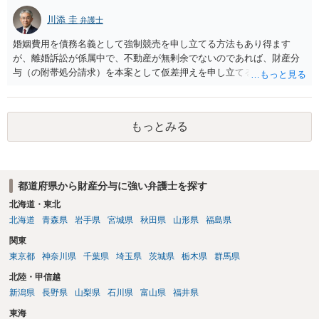
川添 圭
弁護士
婚姻費用を債務名義として強制競売を申し立てる方法もあり得ます
が、離婚訴訟が係属中で、不動産が無剰余でないのであれば、財産分
与（の附帯処分請求）を本案として仮差押えを申し立てる（法的には
審判前保全処分の扱いになるので管轄は家庭裁判所）という方法も考
えられます。弁護士へ依頼しているのであれば、担当弁護士とよく相
談してください。
もっとみる
都道府県から財産分与に強い弁護士を探す
北海道・東北
北海道
青森県
岩手県
宮城県
秋田県
山形県
福島県
関東
東京都
神奈川県
千葉県
埼玉県
茨城県
栃木県
群馬県
北陸・甲信越
新潟県
長野県
山梨県
石川県
富山県
福井県
東海