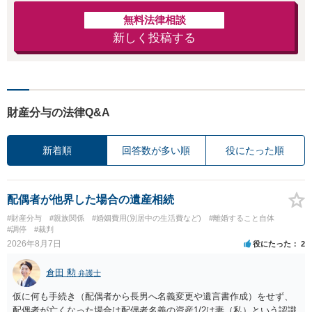
無料法律相談
新しく投稿する
財産分与の法律Q&A
新着順
回答数が多い順
役にたった順
配偶者が他界した場合の遺産相続
#財産分与
#親族関係
#婚姻費用(別居中の生活費など)
#離婚すること自体
#調停
#裁判
2026年8月7日
役にたった
2
倉田 勲
弁護士
仮に何も手続き（配偶者から長男へ名義変更や遺言書作成）をせず、
配偶者が亡くなった場合は配偶者名義の資産1/2は妻（私）という認識