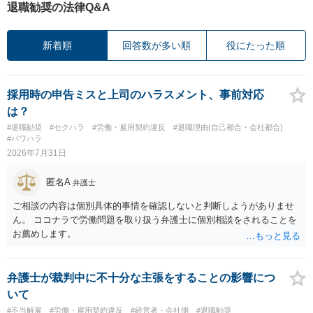
退職勧奨の法律Q&A
新着順
回答数が多い順
役にたった順
採用時の申告ミスと上司のハラスメント、事前対応
は？
#退職勧奨
#セクハラ
#労働・雇用契約違反
#退職理由(自己都合・会社都合)
#パワハラ
2026年7月31日
匿名A
弁護士
ご相談の内容は個別具体的事情を確認しないと判断しようがありませ
ん。 ココナラで労働問題を取り扱う弁護士に個別相談をされることを
お薦めします。
弁護士が裁判中に不十分な主張をすることの影響につ
いて
#不当解雇
#労働・雇用契約違反
#経営者・会社側
#退職勧奨