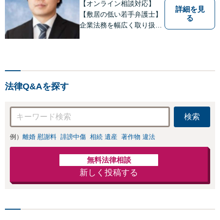
【オンライン相談対応】
詳細を見
【敷居の低い若手弁護士】
る
企業法務を幅広く取り扱っ
ております。ご相談を受け
る際には、1件1件、慎重・
誠実に取り組むことを大切
にしています。
法律Q&Aを探す
検索
例）
離婚 慰謝料
誹謗中傷
相続 遺産
著作物 違法
無料法律相談
新しく投稿する