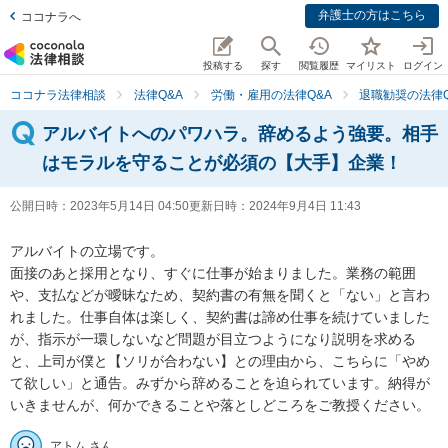
弁護士の方はこちら
ココナラへ
投稿する
探す
閲覧履歴
マイリスト
ログイン
ココナラ法律相談
法律Q&A
労働・雇用の法律Q&A
退職勧奨の法律Q
アルバイトへのパワハラ。辞めるよう強要。相手
はモラルを守ることが必須の【大手】企業！
公開日時：
2023年5月14日 04:50
更新日時：
2024年9月4日 11:43
アルバイトの立場です。

面接のあと採用となり、すぐに仕事が始まりました。業務の範囲
や、支払などが曖昧なため、契約書の有無を聞くと「ない」と言わ
れました。仕事自体は楽しく、契約書は諦め仕事を続けていました
が、指示が一環しないなど問題が目立つようになり説明を求める
と、上司が僕と【ソリが合わない】との理由から、こちらに「やめ
て欲しい」と通告。みずから辞めることを迫られています。納得が
いきませんが、何かできることや落としどころをご教授ください。
アトム さん