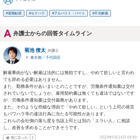
退職勧奨
セクハラ
アルバイト・パート
不当解雇
弁護士からの回答タイムライン
菊池 僚太
弁護士
東京都
>
千代田区
解雇事由がない解雇は法的には無効ですし、やめて欲しいと言われ
ても辞める必要はありません。

また、勤務条件があいまいとのことですが、労働条件通知書は交付
されていないでしょうか。雇用契約書は無くても違法ではないです
が、労働条件通知書は交付義務があります。

また、そのような些細な理由で「やめて欲しい」という上司の発言
もパワハラ等の違法行為に当たる可能性があります。

これらの会社側の落ち度を当該上司とは別の「エラい人」に相談
し、改善を求めることができそうです。
2023年5月14日 04:50
役に立った
2