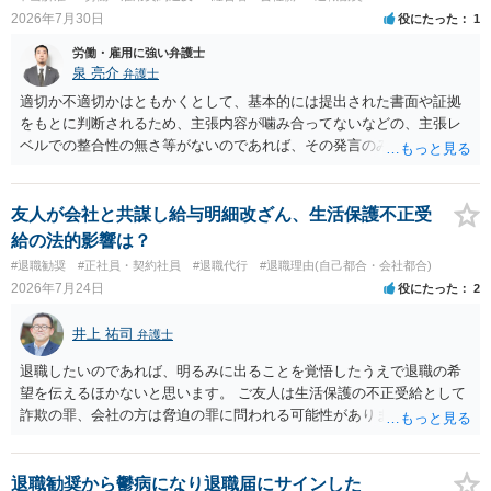
2026年7月30日
役にたった
1
労働・雇用に強い弁護士
泉 亮介
弁護士
適切か不適切かはともかくとして、基本的には提出された書面や証拠
をもとに判断されるため、主張内容が噛み合ってないなどの、主張レ
ベルでの整合性の無さ等がないのであれば、その発言のみで大きく不
利になるということはないように思われます。
友人が会社と共謀し給与明細改ざん、生活保護不正受
給の法的影響は？
#退職勧奨
#正社員・契約社員
#退職代行
#退職理由(自己都合・会社都合)
2026年7月24日
役にたった
2
井上 祐司
弁護士
退職したいのであれば、明るみに出ることを覚悟したうえで退職の希
望を伝えるほかないと思います。 ご友人は生活保護の不正受給として
詐欺の罪、会社の方は脅迫の罪に問われる可能性がありますが、感覚
としては後者は不問にされる場合が多いと思います。 逮捕されるかど
うかはケースバイケースです。
退職勧奨から鬱病になり退職届にサインした