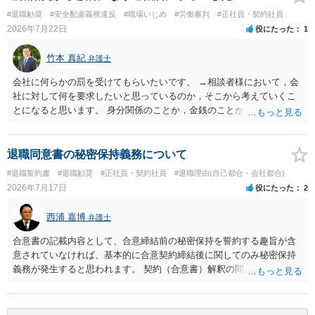
#退職勧奨
#安全配慮義務違反
#職場いじめ
#労働審判
#正社員・契約社員
2026年7月22日
役にたった
1
竹本 真紀
弁護士
会社に何らかの罰を受けてもらいたいです。 →相談者様において，会
社に対して何を要求したいと思っているのか，そこから考えていくこ
とになると思います。 身分関係のことか，金銭のことか，会社自体に
対するものか… その点もまだ判然とされていない，どうしてらよいか
わからない，そういう状態なのであれば，その点を検討していくこと
から始めるのがよいと思います。
退職同意書の秘密保持義務について
#退職誓約書
#退職勧奨
#正社員・契約社員
#退職理由(自己都合・会社都合)
2026年7月17日
役にたった
2
西浦 嘉博
弁護士
合意書の記載内容として、合意締結前の秘密保持を誓約する趣旨が含
意されていなければ、基本的に合意契約締結後に関してのみ秘密保持
義務が発生すると思われます。 契約（合意書）解釈の問題ですので、
内容を精査されてみてください。 より詳細についてお聞きになりたい
場合、最寄りの法律事務所で相談されることを検討ください。