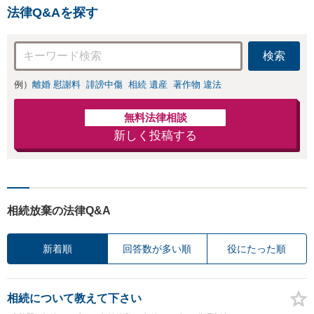
法律Q&Aを探す
検索
例）
離婚 慰謝料
誹謗中傷
相続 遺産
著作物 違法
無料法律相談
新しく投稿する
相続放棄の法律Q&A
新着順
回答数が多い順
役にたった順
相続について教えて下さい