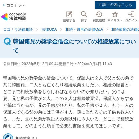
弁護士の方はこちら
ココナラへ
投稿する
探す
閲覧履歴
マイリスト
ログイン
ココナラ法律相談
法律Q&A
相続・遺言の法律Q&A
相続放棄の法律Q
韓国籍兄の奨学金借金についての相続放棄につい
て
公開日時：
2023年5月12日 09:44
更新日時：
2024年9月4日 11:43
韓国籍の兄の奨学金の借金について。保証人は２人で父と父の弟で
共に韓国籍。二人とも亡くなり相続放棄をしたい。相続の順番と、
どこまで相続放棄をしなければならないのか知りたい。父には、
妻、兄と私の子供が２人。この３人は相続放棄済。保証人からする
と孫に当たるが、兄の子供がひとり。私の子供が２人。もう一人の
保証人である父の弟には子供が４人。孫に当たるその子供も数人い
る。また、父の兄弟が保証人の弟以外に３人いる。どこまで相続放
棄をして、どのような順番で必要な書類を教えてほしいです。
相続放棄 さん