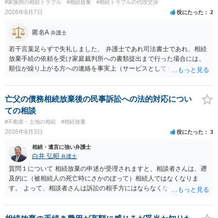
#家族間の相続トラブル
#相続放棄
#相続トラブルの代理交渉
2026年8月7日
役にたった
2
匿名A
弁護士
若干言葉足らずで失礼しました。 弁護士であれ司法書士であれ、相続
放棄手続の依頼を受け家庭裁判所への書類提出まで行った場合には、
順位が繰り上がる方への連絡を事実上（サービスとして）行うことは
あります。その「連絡」だけを弁護士が業務としてお受けすることは
できない、という意味でした。
亡父の債務相続放棄後の民事訴訟への法的対応につい
ての相談
#不動産・土地の相続
#相続放棄
2026年8月3日
役にたった
3
相続・遺言に強い弁護士
白井 弘昭
弁護士
質問１について 相続放棄の申述が受理されますと、相談者さんは、遡
及的に（被相続人の死亡時にさかのぼって）相続人ではなくなりま
す。 よって、相談者さんは訴訟の相手方にはならなくなるので（明け
渡し請求の対象ではなくなるので）請求棄却となります。 相続放棄受
理証明を家庭裁判所で取得し、コピーを答弁書に添えて裁判所に提出
してください。 質問２について 請求棄却を求める答弁書を提出すれ