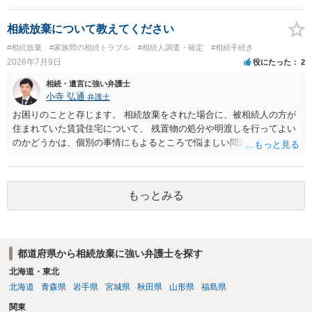
けてくれないところもあるようです。 複数の法律事務所に聞いて（相
能と思われます。時間が思った以上にないので必要書類をてきぱきと
見積もりをとって）、一番安いところでやってもらうことに決めれ
揃える必要があります。その点是非御注意ください。
相続放棄について教えてください
ば、キューちゃんママさんの御希望をかなえることができるのではな
#相続放棄
#家族間の相続トラブル
#相続人調査・確定
#相続手続き
いでしょうか。 あるいは相続放棄であれば御自分でできなくもないと
2026年7月9日
役にたった
2
は思います。その場合、かかるのは戸籍等の取得費用と印紙代だけと
なります。家庭裁判所のサイトから用紙を取得すると共に必要な書類
相続・遺言に強い弁護士
を確認し、印紙と共に家庭裁判所に提出して相続放棄申述受理通知書
小寺 弘通
弁護士
を待つという流れになります。
お困りのことと存じます。 相続放棄をされた場合に、被相続人の方が
住まれていた賃貸住宅について、 残置物の処分や明渡しを行ってよい
のかどうかは、個別の事情にもよるところで悩ましい問題です。 相続
放棄をされた方が賃貸借契約を解約し、残置物を処分して明け渡した
場合、 「相続財産を処分」したと評価され、相続放棄が無効となるリ
スクが一応あるからです。 ただし、実際には、自宅内にめぼしい財産
もっとみる
がなく、滞納賃料が増え続けるのを止めるため、 解約をして鍵を返却
してしまうというケースもそれなりにあります。 また、お母様の通帳
や印鑑などは現に保管されているのであれば、 そのまま保管されてお
いた方が良いかと思います。 相続人全員が相続放棄された場合には、
都道府県から相続放棄に強い弁護士を探す
相続財産清算人が選任される場合があり、 その場合には当該清算人に
引き継いでいただくことになります。 ちなみに前提として、お母様の
北海道・東北
お姉さんがご存命である以上、 その子（甥、姪）にはそもそも相続権
北海道
青森県
岩手県
宮城県
秋田県
山形県
福島県
は発生しないので、甥姪の方々は相続放棄は不要になると考えられま
関東
す。 明確にお答えができずに申し訳ありませんが、以上ご参考にして