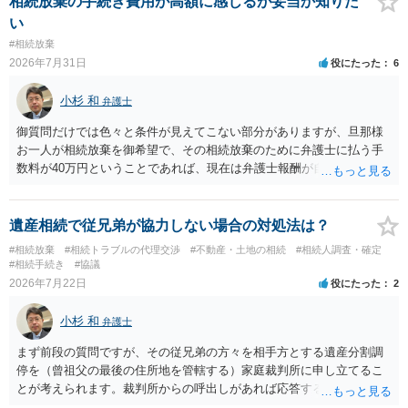
相続放棄の手続き費用が高額に感じるが妥当か知りた
ば、第１回期日は出席する必要がありません。その日は差支え（用事
い
があり出席できない）との記載で十分です。 質問３について 弁護士で
#相続放棄
はないので、ｍｉｎｔｓでの提出の必要は無いと思います。郵送（期
2026年7月31日
役にたった
6
限までに届けばよい）で十分です。 詳細は、書面記載の裁判所書記官
にお問い合わせください。 以上、ご参考まで。
小杉 和
弁護士
御質問だけでは色々と条件が見えてこない部分がありますが、旦那様
お一人が相続放棄を御希望で、その相続放棄のために弁護士に払う手
数料が40万円ということであれば、現在は弁護士報酬が自由化されて
いるとはいえ、相当高額という印象です。私のところではその4分の1
です。 ただ、弁護士に払う手数料とは別に戸籍の用意に一定の実費が
かかることになりますので、その費用も支払うべきものとして頭に置
遺産相続で従兄弟が協力しない場合の対処法は？
いておいてください。 話を元に戻して、弁護士に対する手数料です
#相続放棄
#相続トラブルの代理交渉
#不動産・土地の相続
#相続人調査・確定
が、旦那様の収入や財産にもよりますが、法テラスに御連絡なさって
#相続手続き
#協議
弁護士との相談を予約して受任してもらうのが一番安上がりでしょ
2026年7月22日
役にたった
2
う。数万円でやってくれるはずです。 ただ、法テラスは予約が取りづ
らい（希望者が多く予約できてもしばらく先になる）ようですので、
小杉 和
弁護士
比較的短い熟慮期間のことを考えると、来週早々すぐにでも御連絡す
る方が良いでしょう。 もし法テラスが御利用になれない、あるいは時
まず前段の質問ですが、その従兄弟の方々を相手方とする遺産分割調
間がない等であれば、相続を取扱分野としている弁護士を適宜探し
停を（曾祖父の最後の住所地を管轄する）家庭裁判所に申し立てるこ
（WEB等で）、問い合わせてみることです。相続を扱う弁護士でも相
とが考えられます。裁判所からの呼出しがあれば応答する可能性がま
続放棄は比較的安価な手数料でのお仕事になるのであまり前向きに受
だあるのではないでしょうか。 後段の質問については、相続放棄は可