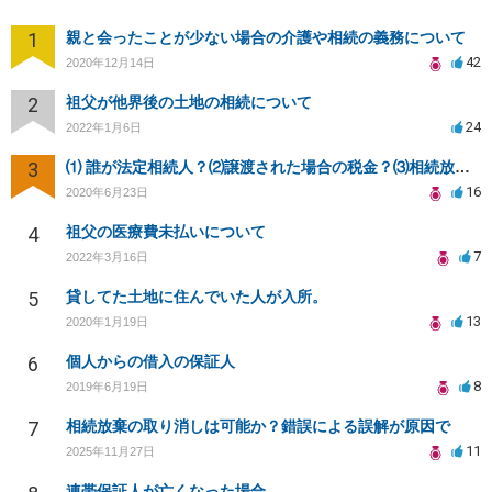
1
親と会ったことが少ない場合の介護や相続の義務について
42
2020年12月14日
2
祖父が他界後の土地の相続について
24
2022年1月6日
3
⑴ 誰が法定相続人？⑵譲渡された場合の税金？⑶相続放棄後同じ不動産を相続できない？⑷借金返済義務は？
16
2020年6月23日
4
祖父の医療費未払いについて
7
2022年3月16日
5
貸してた土地に住んでいた人が入所。
13
2020年1月19日
6
個人からの借入の保証人
8
2019年6月19日
7
相続放棄の取り消しは可能か？錯誤による誤解が原因で
11
2025年11月27日
連帯保証人が亡くなった場合