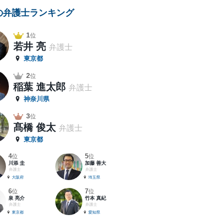
の弁護士ランキング
1
位
若井 亮
弁護士
東京都
2
位
稲葉 進太郎
弁護士
神奈川県
3
位
髙橋 俊太
弁護士
東京都
4
5
位
位
川添 圭
加藤 善大
弁護士
弁護士
大阪府
埼玉県
6
7
位
位
泉 亮介
竹本 真紀
弁護士
弁護士
東京都
愛知県