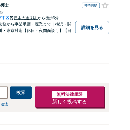
弁護士
神奈川県
務所
市中区
日本大通り駅
から徒歩3分
法務から事業承継・廃業まで｜横浜・関
詳細を見る
川・東京対応【休日・夜間面談可】【日
】
検索
無料法律相談
新しく投稿する
 違法