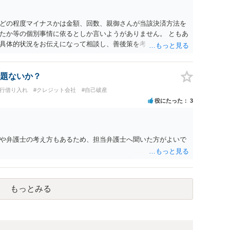
どの程度マイナスかは金額、回数、親御さんが当該決済方法を
たか等の個別事情に依るとしか言いようがありません。 ともあ
具体的状況をお伝えになって相談し、善後策を考えることをお
題ないか？
銀行借り入れ
#クレジット会社
#自己破産
役にたった
3
や弁護士の考え方もあるため、担当弁護士へ聞いた方がよいで
もっとみる