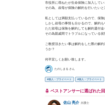
市役所に尋ねたが生命保険に加入してい
その為、叔母が保険の解約を行いたいと言
私としては満額支払っているので、保険
しかし叔母の事情も分かるので、解約も
ただ叔母は保険を解約しても解約還付金
その為親戚間でトラブルになっている状態
ご教授頂きたい事は解約をした際の解約
うか？

何卒宜しくお願い致します。
たのしまる さん
個人・プライベート
個人・プライベート
ベストアンサーに選ばれた
佐山 亮介
弁護士