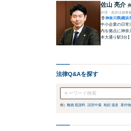
佐山 亮介
井澤・黒井法律事
神奈川県
横浜
|
中小企業の日常
内を拠点に神奈
本大通り駅3分
法律Q&Aを探す
例）
離婚 慰謝料
誹謗中傷
相続 遺産
著作物