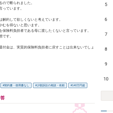
るので断られました。

5
っています。

6
は解約して欲しくないと考えています。

やむを得ないと思います。

を保険料負担者である母に渡したくないと言っています。

7
です。

還付金は、実質的保険料負担者に戻すことは出来ないでしょ
8
9
10
契約書・借用書なし
少額訴訟の相談・依頼
140万円超
回答