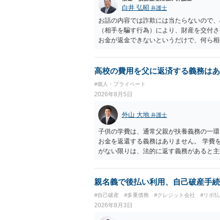
白井 弘昭
弁護士
お話の内容では詐欺には当たらないので、
（相手を騙す行為）により、財産を交付さ
お金が返金できないというだけで、何ら相
に問うことはできません。 おそらく、相
を述べた場合は、捜査はあるかもしれませ
しなさいよ」程度の注意で済むことだと思
高校の費用を父に返済する義務はあ
致し方ありません。真摯に分割して支払う
#個人・プライベート
2026年8月5日
外山 大地
弁護士
子供の学費は、通常父親が扶養義務の一環
お金を返還する義務はありません。 学費
がない限りは、法的に返す義務があると主
親名義で後払い利用、自己破産手続
#自己破産
#多重債務
#クレジット会社
#リボ払
2026年8月3日