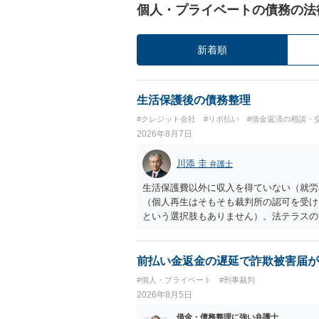
個人・プライベートの債務の法
新着順
生活保護後の債務整理
#クレジット会社
#リボ払い
#借金返済の相談・
2026年8月7日
川添 圭
弁護士
生活保護費以外に収入を得ていない（就労
（個人再生はそもそも裁判所の認可を受け
という選択肢もありません）。法テラスの
の予納金等も法テラスが援助してくれるた
前払い金返金の遅延で詐欺被害届が
#個人・プライベート
#刑事裁判
2026年8月5日
借金・債務整理に強い弁護士