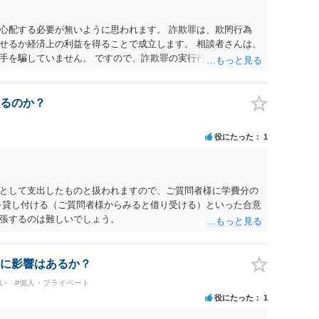
心配する必要が無いように思われます。 詐欺罪は、欺罔行為
せるか経済上の利益を得ることで成立します。 相談者さんは、
手を騙していません。 ですので、詐欺罪の実行行為性が無く罪
手が真実を話せば警察も取り合わないと思いますが、虚偽の内容
ん。 ただし、捜査において、真実を説明すれば、「ちゃんと返
われます。 また、返せるお金が無いのであれば、返せないのは
るのか？
ことを相手に告げていくのみでしょう。 以上、ご参考まで。
役にたった
1
として支出したものと扱われますので、ご質問者様に学費分の
を貸し付ける（ご質問者様からみると借り受ける）といった合意
張するのは難しいでしょう。
に影響はあるか？
い
#個人・プライベート
役にたった
1