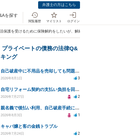
弁護士の方はこちら
&Aを探す
閲覧履歴
マイリスト
ログイン
生活保護を受けるために保険解約をしたいが、解約還付金を負担者に返還することは
・プライベートの債務の法律Q&
ンキング
自己破産中に不用品を売却しても問題ないか？
3
2026年8月1日
自宅リフォーム契約の支払い負担を回避する方法は？
2
2026年7月27日
親名義で後払い利用、自己破産手続に影響はあるか？
1
2026年8月3日
キャバ嬢と客の金銭トラブル
2
2026年7月24日