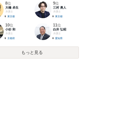
8
9
位
位
大橋 卓生
三村 勇人
弁護士
弁護士
東京都
東京都
10
11
位
位
小杉 和
白井 弘昭
弁護士
弁護士
京都府
愛知県
もっと見る