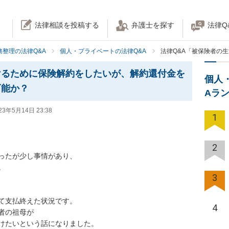
法律相談を投稿する
弁護士を探す
法律Q
務整理の法律Q&A
個人・プライベートの法律Q&A
法律Q&A「被保険者の
けるために保険解約をしたいが、解約還付金を
個人
可能か？
Aラ
23年5月14日 23:38
1
2
ったが少し事情があり、



3
て支払終えた状況です。

4
の祖母が

けたいという話になりました。
