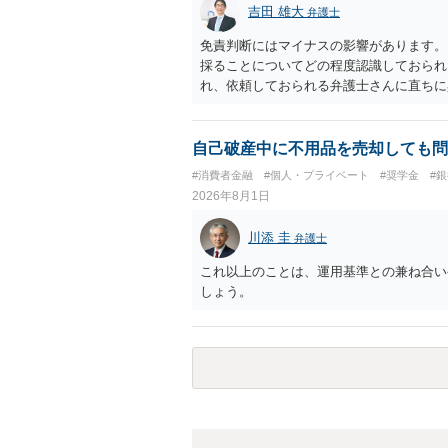
吉田 雄大
弁護士
免責判断にはマイナスの影響があります。
採ることについてどの程度認識しておられ
れ、依頼しておられる弁護士さんに直ちに
勧めします。
自己破産中に不用品を売却しても問
#消費者金融
#個人・プライベート
#奨学金
#
2026年8月1日
川添 圭
弁護士
これ以上のことは、運用基準との兼ね合い
しょう。