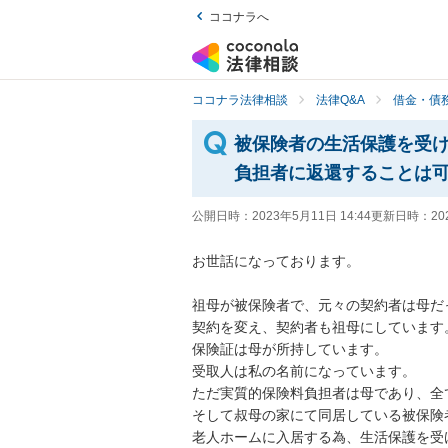
ココナラへ
ココナラ法律相談
法律Q&A
借金・債
被保険者の生活保護を受
負担者に返還することは
公開日時：
2023年5月11日 14:44
更新日時：
20
お世話になっております。

祖母が被保険者で、元々の契約者は母だ
契約を変え、契約者も祖母にしています。
保険証は母が所持しています。

受取人は私の名前になっています。

ただ実質的保険料負担者は母であり、全
そして叔母の家にて同居している被保険者
老人ホームに入居する為、生活保護を受