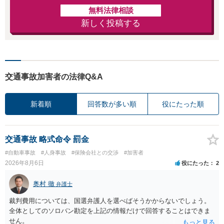
無料法律相談
新しく投稿する
交通事故加害者の法律Q&A
新着順
回答数が多い順
役にたった順
交通事故 略式命令 罰金
#自動車事故
#人身事故
#保険会社との交渉
#加害者
2026年8月6日
役にたった
2
奥村 徹
弁護士
裁判費用については、国選弁護人を選べばそうかからないでしょう。
全体としてのソロバン勘定を上記の情報だけで回答することはできま
せん。