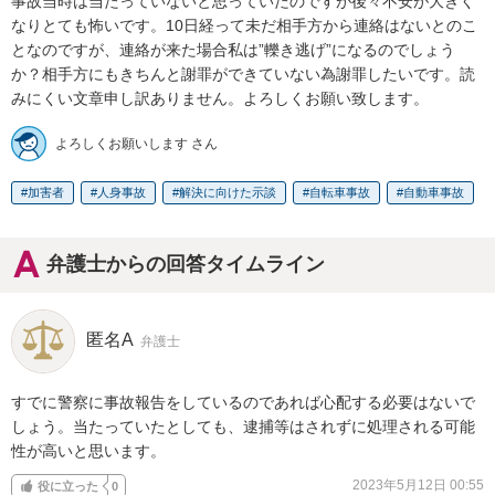
事故当時は当たっていないと思っていたのですが後々不安が大きく
なりとても怖いです。10日経って未だ相手方から連絡はないとのこ
となのですが、連絡が来た場合私は”轢き逃げ”になるのでしょう
か？相手方にもきちんと謝罪ができていない為謝罪したいです。読
みにくい文章申し訳ありません。よろしくお願い致します。
よろしくお願いします さん
加害者
人身事故
解決に向けた示談
自転車事故
自動車事故
弁護士からの回答タイムライン
匿名A
弁護士
すでに警察に事故報告をしているのであれば心配する必要はないで
しょう。当たっていたとしても、逮捕等はされずに処理される可能
性が高いと思います。
2023年5月12日 00:55
役に立った
0