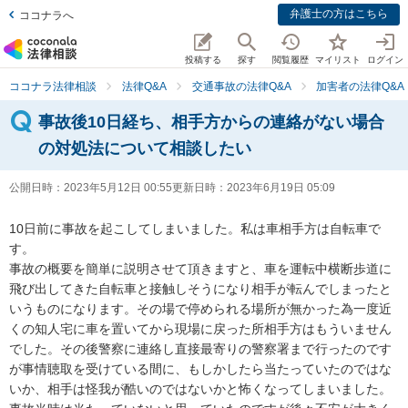
弁護士の方はこちら
ココナラへ
投稿する
探す
閲覧履歴
マイリスト
ログイン
ココナラ法律相談
法律Q&A
交通事故の法律Q&A
加害者の法律Q&A
事故後10日経ち、相手方からの連絡がない場合
の対処法について相談したい
公開日時：
2023年5月12日 00:55
更新日時：
2023年6月19日 05:09
10日前に事故を起こしてしまいました。私は車相手方は自転車で
す。

事故の概要を簡単に説明させて頂きますと、車を運転中横断歩道に
飛び出してきた自転車と接触しそうになり相手が転んでしまったと
いうものになります。その場で停められる場所が無かった為一度近
くの知人宅に車を置いてから現場に戻った所相手方はもういません
でした。その後警察に連絡し直接最寄りの警察署まで行ったのです
が事情聴取を受けている間に、もしかしたら当たっていたのではな
いか、相手は怪我が酷いのではないかと怖くなってしまいました。