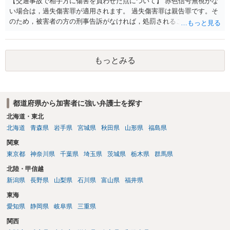
【交通事故で相手方に傷害を負わせた点について】 赤色信号無視がな
い場合は，過失傷害罪が適用されます。 過失傷害罪は親告罪です。そ
のため，被害者の方の刑事告訴がなければ，処罰されることはありま
せん。 ということは，「悪い方向にはしたくない」との被害者の方で
あれば，示談が成立すれば告訴をすることはないと思います。 したが
いまして，被害者との示談を優先し，これにより告訴がない状態とす
もっとみる
れば，刑事処分を受けることはなくなります。 一方，赤色信号無視が
あった場合は，少し複雑になります。 単純に過失傷害罪と判断される
のであれば，赤色信号無視がない場合と同じで，親告罪となります
（結論は上記と同じです。）。 ただ，赤信号無視（といっても，本件
都道府県から加害者に強い弁護士を探す
では殊更無視にはなりません。看過です）は過失の中でも重大なもの
ですから，重過失致傷罪が成立すると判断される場合もあり得ると思
北海道・東北
います。重過失致傷罪は親告罪ではありません。 もっとも，自転車よ
北海道
青森県
岩手県
宮城県
秋田県
山形県
福島県
り重い自動車の場合には，過失運転致傷罪であっても，「傷害が軽い
関東
場合には，情状により，その刑を免除することができる」との規定が
東京都
神奈川県
千葉県
埼玉県
茨城県
栃木県
群馬県
あります。したがいまして，不起訴にされる可能性が大きくなるので
す。 そうすると自転車でも同様に考えられ，２週間の怪我であれば，
北陸・甲信越
被害者の意思により不起訴につながる可能性が大きくなるでしょう。
新潟県
長野県
山梨県
石川県
富山県
福井県
やはり示談交渉は大事になると思います。
東海
愛知県
静岡県
岐阜県
三重県
関西