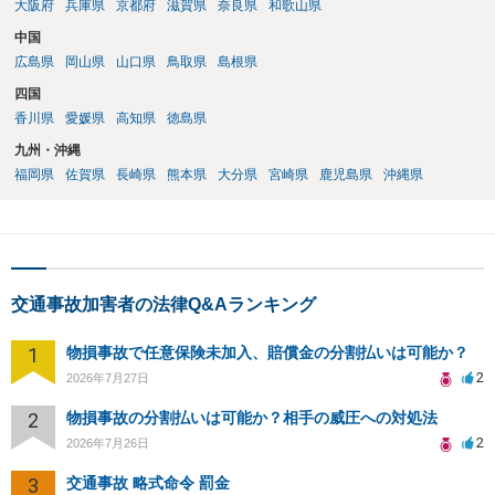
大阪府
兵庫県
京都府
滋賀県
奈良県
和歌山県
中国
広島県
岡山県
山口県
鳥取県
島根県
四国
香川県
愛媛県
高知県
徳島県
九州・沖縄
福岡県
佐賀県
長崎県
熊本県
大分県
宮崎県
鹿児島県
沖縄県
交通事故加害者の法律Q&Aランキング
1
物損事故で任意保険未加入、賠償金の分割払いは可能か？
2
2026年7月27日
2
物損事故の分割払いは可能か？相手の威圧への対処法
2
2026年7月26日
3
交通事故 略式命令 罰金