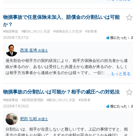
物損事故で任意保険未加入、賠償金の分割払いは可能
か？
#物損事故
#解決に向けた示談
#保険会社との交渉
#加害者
2026年7月27日
役にたった
2
西浦 嘉博
弁護士
過失割合や相手方の契約状況により、相手方保険会社の担当者から連
絡が来るのか、あるいは受任した弁護士から連絡が来るのか、もしく
は相手方当事者から連絡が来るのかは様々です。 一括払いや分割払い
は、和解交渉の際の条件となります。 相手方が相談者さんの損害賠償
金の支払いにつき、分割払いに合意すれば、和解は可能です。 他方で
合意しなければ和解できないことになります。 今後の見通しを知る為
物損事故の分割払いは可能か？相手の威圧への対処法
に、交渉の方向性につき、最寄りの法律事務所で相談だけでもされる
#物損事故
#損害賠償増額
#解決に向けた示談
#加害者
ことも検討ください。
2026年7月26日
役にたった
2
肥田 弘昭
弁護士
分割払いは、相手が合意しないと難しいです。上記の事情ですと、相
手方の見積もりが届いて、まずその金額が妥当かどうかを検討し、そ