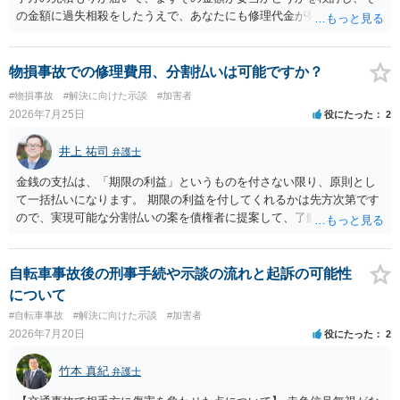
の金額に過失相殺をしたうえで、あなたにも修理代金が発生している
のであれば、過失相殺後の相互の金額について相殺して、その残額を
分割払いにしたいとの示談案を提案するのが良いかと思います。威圧
されるのであれば、斡旋、仲裁、民事調停を利用しては如何でしょう
物損事故での修理費用、分割払いは可能ですか？
か。ご参考にしてください。
#物損事故
#解決に向けた示談
#加害者
2026年7月25日
役にたった
2
井上 祐司
弁護士
金銭の支払は、「期限の利益」というものを付さない限り、原則とし
て一括払いになります。 期限の利益を付してくれるかは先方次第です
ので、実現可能な分割払いの案を債権者に提案して、了解してもらえ
れば分割払いは可能です。
自転車事故後の刑事手続や示談の流れと起訴の可能性
について
#自転車事故
#解決に向けた示談
#加害者
2026年7月20日
役にたった
2
竹本 真紀
弁護士