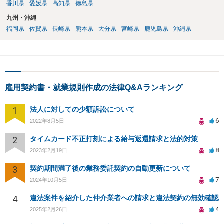
香川県
愛媛県
高知県
徳島県
九州・沖縄
福岡県
佐賀県
長崎県
熊本県
大分県
宮崎県
鹿児島県
沖縄県
雇用契約書・就業規則作成の法律Q&Aランキング
1
法人に対しての少額訴訟について
6
2022年8月5日
2
タイムカード不正打刻による給与返還請求と法的対策
8
2023年2月19日
3
契約期間満了後の業務委託契約の自動更新について
7
2024年10月5日
4
違法案件を紹介した仲介業者への請求と違法契約の無効確認
4
2025年2月26日