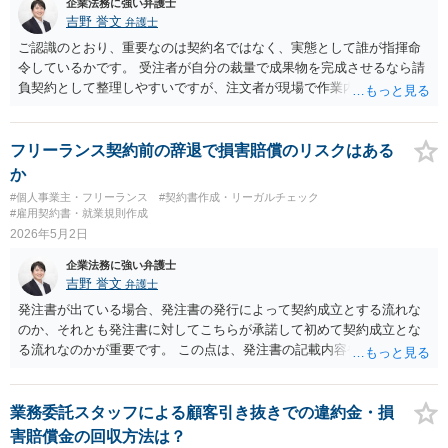
企業法務に強い弁護士
項や利用規約等を根本的に整備する必要があると思います。
吉野 誉文
弁護士
ご認識のとおり、重要なのは契約名ではなく、実態として誰が指揮命
令しているかです。 受注者が自分の裁量で成果物を完成させるなら請
負契約として整理しやすいですが、注文者が現場で作業内容・手順・
時間まで具体的に指示する場合は、純粋な請負とは言いにくく、実態
によっては偽装請負や雇用に近い関係と評価される可能性がありま
す。 ただし、偽装請負だから直ちに残業代請求できるわけではありま
フリーランス契約前の辞退で損害賠償のリスクはある
せん。残業代請求には、労働基準法上の労働者性が認められる必要が
か
あります。 パソコン設定やLAN配線工事で、仕様・成果物が明確なら
#個人事業主・フリーランス
#契約書作成・リーガルチェック
請負契約でよいと思います。 一方、現場で相手の指示を受けながら作
#雇用契約書・就業規則作成
業し、時間拘束もあるなら、準委任契約や業務委託契約として、作業
2026年5月2日
時間、時間単価、超過時の追加料金、作業範囲を明記するのが現実的
企業法務に強い弁護士
です。 契約書には、特に次の点を入れることが有益です。 ・作業内
吉野 誉文
弁護士
容・範囲 ・予定作業時間 ・超過作業は事前協議・受注者の承諾が必要
・超過分は追加料金 ・作業範囲外の依頼は別料金 「請負だから何時間
発注書が出ている場合、発注書の発行によって契約成立とする流れな
でも拘束できる」という理解は誤りです。 紙の契約書では内容によっ
のか、それとも発注書に対してこちらが承諾して初めて契約成立とな
て印紙が必要になることがありますが、電子契約であれば通常、印紙
る流れなのかが重要です。 この点は、発注書の記載内容や、これまで
税はかかりません。 なお、実際には業務内容や指示の具体性によって
のメール・チャットでのやり取り、条件確定の有無を見ないと判断が
適切な契約形態が変わりますので、現在の取引実態を踏まえて契約書
難しいです。 そのため、「発注書が出た＝必ずもう辞退できない」と
を整備したい場合は、弁護士に個別に確認しながら進めることをおす
までは言えませんが、発注書が出ていない段階よりはリスクは上がり
業務委託スタッフによる顧客引き抜きでの違約金・損
すめします。
ます。 もっとも、業務開始前であり、早期に辞退を伝えるのであれ
害賠償金の回収方法は？