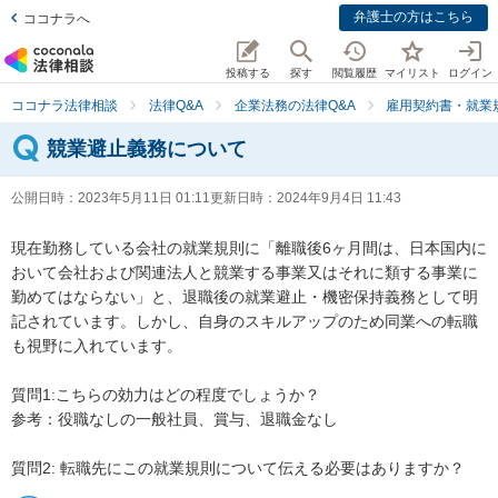
弁護士の方はこちら
ココナラへ
投稿する
探す
閲覧履歴
マイリスト
ログイン
ココナラ法律相談
法律Q&A
企業法務の法律Q&A
雇用契約書・就業
競業避止義務について
公開日時：
2023年5月11日 01:11
更新日時：
2024年9月4日 11:43
現在勤務している会社の就業規則に「離職後6ヶ月間は、日本国内に
おいて会社および関連法人と競業する事業又はそれに類する事業に
勤めてはならない」と、退職後の就業避止・機密保持義務として明
記されています。しかし、自身のスキルアップのため同業への転職
も視野に入れています。

質問1:こちらの効力はどの程度でしょうか？

参考：役職なしの一般社員、賞与、退職金なし

質問2: 転職先にこの就業規則について伝える必要はありますか？