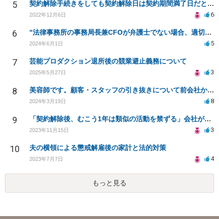
5
契約解除手続きをしても契約解除日は契約期間満了日だと言われました。
6
2022年12月6日
6
"法律事務所の事務局長兼CFOが弁護士でない場合、適切か"
5
2024年6月1日
7
芸能プロダクション退所後の競業避止義務について
3
2025年5月27日
8
美容師です。顧客・スタッフの引き抜きについて前会社から訴訟すると言われています
8
2024年3月19日
9
「契約解除後、むこう1年は類似の活動を禁ずる」会社が倒産した場合でも施行されますか？
3
2023年11月15日
10
夫の横領による懲戒解雇後の家計と法的対策
4
2023年7月7日
もっと見る