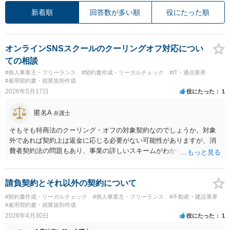
新着順
回答数が多い順
役にたった順
オンラインSNSスクールのクーリングオフ対応につい
ての相談
#個人事業主・フリーランス
#契約書作成・リーガルチェック
#IT・通信業界
#雇用契約書・就業規則作成
2026年5月17日
役にたった
1
匿名A
弁護士
そもそも特商法のクーリング・オフの対象契約なのでしょうか。対象
外であれば契約上は返金に応じる必要がない可能性がありますが、消
費者契約法の問題もあり、事業の詳しいスキームがわからなければ回
答が困難です（自身の業務が特商法の適用対象であるかどうかは当然
認識しておくべき基本事項です）。仮に特商法が適用されるなら、ク
ーリング・オフは消費者の負担なしの全額返還になるため、違約金や
請負契約とそれ以外の契約について
利用済み料金を差し引くことができませんし、中途解約でも特商法の
#契約書作成・リーガルチェック
#個人事業主・フリーランス
#不動産・建設業界
もとでは違約金等の上限が決まっています。 率直に申し上げると、企
#雇用契約書・就業規則作成
業法務の話になるため、公開の場で（無料で）聞くのではなく、弁護
2026年4月30日
役にたった
1
士へきちんと相談すべきです。もし特商法が適用されるなら、契約条