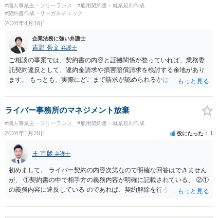
ば、直ちに高額な損害賠償などの大ごとになる可能性は、一般的には
#個人事業主・フリーランス
#雇用契約書・就業規則作成
高くないように思います。ただし、相手方に具体的な損害が発生して
#契約書作成・リーガルチェック
いる場合や、キャンセル料・損害賠償条項がある場合は別です。 まず
2026年4月16日
は、発注書・契約書・約款の内容と、これまでのやり取りを確認した
企業法務に強い弁護士
うえで、辞退するならできるだけ早く明確に伝えるのが良いと考えま
吉野 誉文
弁護士
す。
ご相談の事案では、契約書の内容と証拠関係が整っていれば、業務委
託契約違反として、違約金請求や損害賠償請求を検討する余地があり
ます。 もっとも、実際にどこまで請求が認められるかは、 ・直接取引
禁止条項や競業避止義務の有効性 ・顧客誘導行為の立証ができるか ・
流出した顧客との因果関係 ・1人あたり約10万円の価値があることを
客観的資料で示せるか ・違約金条項がそのまま認められるか といった
ライバー事務所のマネジメント放棄
点に左右されます。 特に、損害賠償請求では、「顧客1人あたり10万
#個人事業主・フリーランス
#雇用契約書・就業規則作成
円相当の損害」という点を、継続率、単価、利益率、過去の利用実績
2026年1月20日
役にたった
1
などからどこまで立証できるかが重要になります。違約金条項がある
場合でも、その全額が当然に認められるとは限りません。 進め方とし
王 宣麟
弁護士
ては、契約書、誘導行為の証拠、実際に移動した顧客の状況、売上資
料等を整理したうえで、まずは通知書等により請求し、示談交渉を行
初めまして。 ライバー契約の内容次第なので明確な回答はできません
うのが通常です。示談での解決はあり得ますが、相手方が争う場合に
が、 ①契約書の中で相手方の義務内容が明確に記載されている、 ②①
は訴訟対応も見据えた準備が必要です。 したがって、150万円以上の
の義務内容に違反している のであれば、契約解除を行うことは通常の
回収を目指す余地はありますが、最終的な見通しは、契約条項と証
選択肢としてあり得るかと思います。 また、契約解除をした場合、競
拠、特に損害額の立証の精度によるといえます。
業避止義務（１年間他の事務所で契約禁止）も基本的にはさかのぼっ