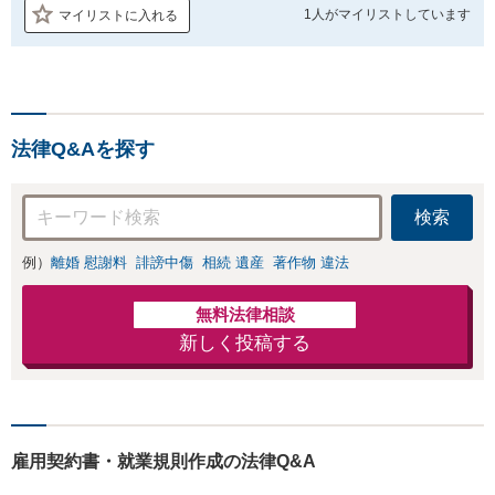
1人が
マイリストしています
マイリストに入れる
法律Q&Aを探す
検索
例）
離婚 慰謝料
誹謗中傷
相続 遺産
著作物 違法
無料法律相談
新しく投稿する
雇用契約書・就業規則作成の法律Q&A