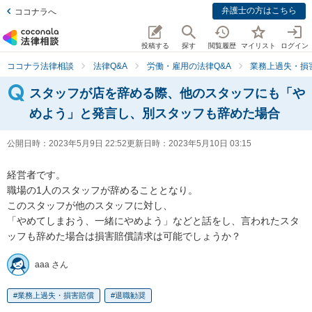
弁護士の方はこちら
ココナラへ
投稿する
探す
閲覧履歴
マイリスト
ログイン
ココナラ法律相談
法律Q&A
労働・雇用の法律Q&A
業務上過失・損
スタッフが店を辞める際、他のスタッフにも「や
めよう」と発言し、別スタッフも辞めた場合
公開日時：
2023年5月9日 22:52
更新日時：
2023年5月10日 03:15
経営者です。

職場の1人のスタッフが辞めることとなり。

このスタッフが他のスタッフに対し、

「やめてしまおう、一緒にやめよう」などと話をし、言われたスタ
ッフも辞めた場合は損害賠償請求は可能でしょうか？
aaa さん
業務上過失・損害賠償
退職勧奨