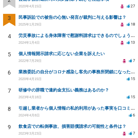
27
2020年4月15日
3
民事訴訟での被告の心無い発言が裁判に与える影響は？
18
2025年1月29日
4
労災事故による身体障害で慰謝料請求はできるのでしょうか？
13
2024年1月4日
5
個人情報開示請求に応じない企業を訴えたい
7
2022年7月29日
6
業務委託の自分がコロナ感染し客先の事務所閉鎖になったら損害賠償請求されますか？
15
2020年4月15日
7
研修中の辞職で違約金支払い義務はあるのか？
15
2023年4月18日
8
引越し業者から個人情報の私的利用があった事実を口コミに投稿するのは名誉毀損に該当しますか？
6
2024年4月8日
9
飲食店での転倒事故、損害賠償請求の可能性と条件は？
7
2023年3月23日