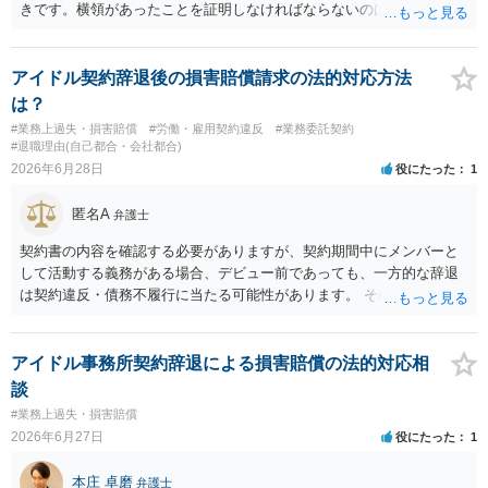
きです。横領があったことを証明しなければならないのは会社側なの
で、あなたが証明をする必要はありません。
アイドル契約辞退後の損害賠償請求の法的対応方法
は？
#業務上過失・損害賠償
#労働・雇用契約違反
#業務委託契約
#退職理由(自己都合・会社都合)
2026年6月28日
役にたった
1
匿名A
弁護士
契約書の内容を確認する必要がありますが、契約期間中にメンバーと
して活動する義務がある場合、デビュー前であっても、一方的な辞退
は契約違反・債務不履行に当たる可能性があります。 そのため、運営
側に損害賠償請求の余地が全くないとはいえません。新メンバー募集
費用、ライブ準備費用、レッスン関係費用なども、辞退によって実際
に追加で発生した合理的費用であれば、損害として主張される可能性
アイドル事務所契約辞退による損害賠償の法的対応相
があります。 もっとも、運営側の請求額がそのまま認められるわけで
談
はありません。各費目について、具体的な損害、金額、辞退との因果
#業務上過失・損害賠償
関係を示す必要があります。特に「レッスン費用無料」と表示されて
2026年6月27日
役にたった
1
いた場合、辞退後に講師代やスタジオ代を当然に全額請求できるかは
慎重な検討が必要です。 また「家庭の事情」が正当な辞退理由になる
本庄 卓磨
弁護士