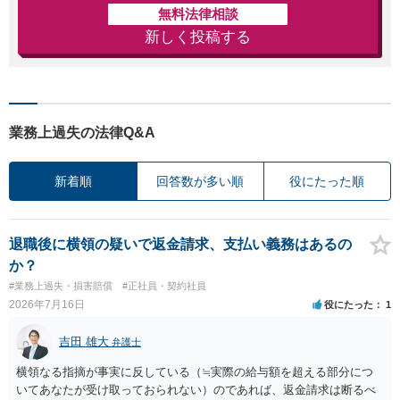
無料法律相談
新しく投稿する
業務上過失の法律Q&A
新着順
回答数が多い順
役にたった順
退職後に横領の疑いで返金請求、支払い義務はあるの
か？
#業務上過失・損害賠償
#正社員・契約社員
2026年7月16日
役にたった
1
吉田 雄大
弁護士
横領なる指摘が事実に反している（≒実際の給与額を超える部分につ
いてあなたが受け取っておられない）のであれば、返金請求は断るべ