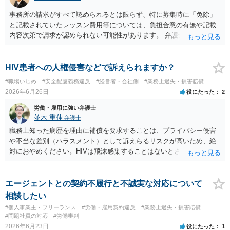
かは、その具体的内容によります。介護、転居、健康問題など、活動
継続が客観的に困難といえる事情があるかが重要です。 未成年であれ
事務所の請求がすべて認められるとは限らず、特に募集時に「免除」
ば、契約時に親権者の同意があったか、契約期間・活動義務・中途辞
と記載されていたレッスン費用等については、負担合意の有無や記載
退時の扱いについて親権者に説明されていたかも確認すべきです。 現
内容次第で請求が認められない可能性があります。 弁護士対応を示唆
時点では、安易に支払義務を認めず、契約書、募集記事、LINE等を保
されている状況ですので、ご自身で対応する前にお早めに弁護士にご
存したうえで、請求費目、金額、根拠資料の明示を求めるのがよいと
相談されることをおすすめします。
思います。回答前に弁護士へ相談することをおすすめします。
HIV患者への人権侵害などで訴えられますか？
#職場いじめ
#安全配慮義務違反
#経営者・会社側
#業務上過失・損害賠償
2026年6月26日
役にたった
2
労働・雇用に強い弁護士
並木 重伸
弁護士
職務上知った病歴を理由に補償を要求することは、プライバシー侵害
や不当な差別（ハラスメント）として訴えらるリスクが高いため、絶
対におやめください。HIVは飛沫感染することはないとされています。
どうしても気になる場合は、病名等は一切出さず、咳が多いことなど
について、一般的な衛生問題として会社に相談されることをお勧めし
ます。
エージェントとの契約不履行と不誠実な対応について
相談したい
#個人事業主・フリーランス
#労働・雇用契約違反
#業務上過失・損害賠償
#問題社員の対応
#労働審判
2026年6月23日
役にたった
1