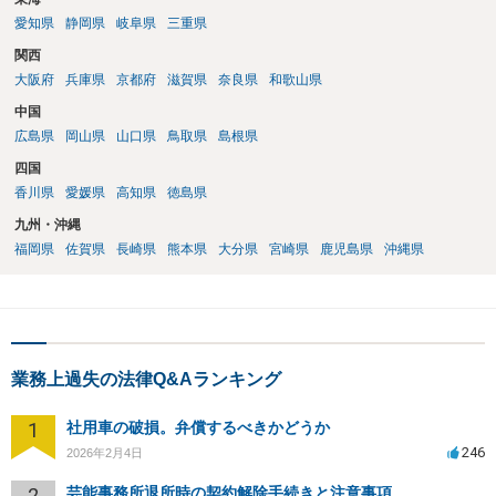
愛知県
静岡県
岐阜県
三重県
関西
大阪府
兵庫県
京都府
滋賀県
奈良県
和歌山県
中国
広島県
岡山県
山口県
鳥取県
島根県
四国
香川県
愛媛県
高知県
徳島県
九州・沖縄
福岡県
佐賀県
長崎県
熊本県
大分県
宮崎県
鹿児島県
沖縄県
業務上過失の法律Q&Aランキング
1
社用車の破損。弁償するべきかどうか
246
2026年2月4日
2
芸能事務所退所時の契約解除手続きと注意事項