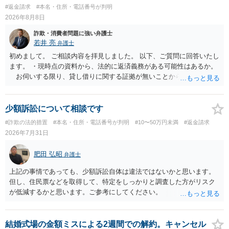
#返金請求
#本名・住所・電話番号が判明
2026年8月8日
詐欺・消費者問題に強い弁護士
若井 亮
弁護士
初めまして。 ご相談内容を拝見しました。 以下、ご質問に回答いたし
ます。 ・現時点の資料から、法的に返済義務がある可能性はあるか。
お伺いする限り、貸し借りに関する証拠が無いことから、相手方が
貸金であるとして返金を請求することは難しいと思います。 ・相手の
主張や現在の資料を踏まえ、今後どのように対応するのが適切か。
贈与か消費貸借かの争いにおいては、様々な圧力をかけて回収をしよ
少額訴訟について相談です
うとするケースも散見されます。 ご自身での対応に窮するようであ
#詐欺の法的措置
#本名・住所・電話番号が判明
#10〜50万円未満
#返金請求
れば、代理人を立てることもご検討ください。 ・相手へ送る回答文に
2026年7月31日
ついてアドバイスをいただけるか。 具体的な回答内容については、
一般的に無料法律相談での対応外になろうかと思います。 法律事務
肥田 弘昭
弁護士
所にご連絡いただき、対応の可否や費用をご確認ください。
上記の事情であっても、少額訴訟自体は違法ではないかと思います。
但し、住民票などを取得して、特定をしっかりと調査した方がリスク
が低減するかと思います。ご参考にしてください。
結婚式場の金額ミスによる2週間での解約。キャンセル