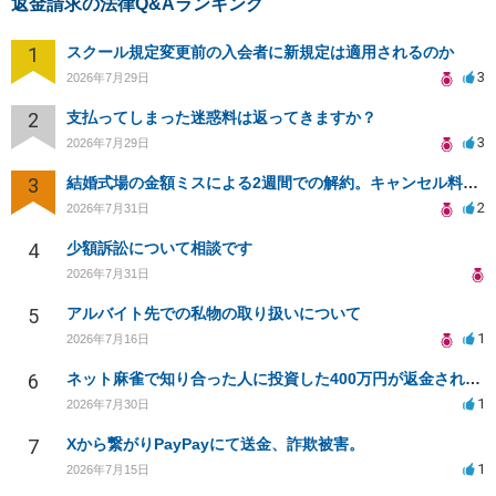
返金請求の法律Q&Aランキング
1
スクール規定変更前の入会者に新規定は適用されるのか
3
2026年7月29日
2
支払ってしまった迷惑料は返ってきますか？
3
2026年7月29日
3
結婚式場の金額ミスによる2週間での解約。キャンセル料10万円の免除は可能か。
2
2026年7月31日
4
少額訴訟について相談です
2026年7月31日
5
アルバイト先での私物の取り扱いについて
1
2026年7月16日
6
ネット麻雀で知り合った人に投資した400万円が返金されない
1
2026年7月30日
7
Xから繋がりPayPayにて送金、詐欺被害。
1
2026年7月15日