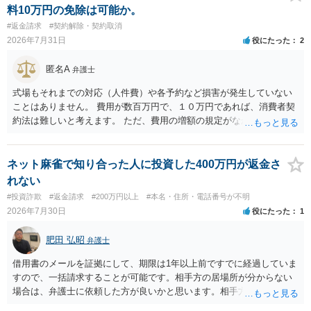
料10万円の免除は可能か。
#返金請求
#契約解除・契約取消
2026年7月31日
役にたった
2
匿名A
弁護士
式場もそれまでの対応（人件費）や各予約など損害が発生していない
ことはありません。 費用が数百万円で、１０万円であれば、消費者契
約法は難しいと考えます。 ただ、費用の増額の規定がなかったのに増
額するのは契約違反ですので、増額に応じずに契約を維持すればよい
ということになり、解約するのは理由がないことになります。
ネット麻雀で知り合った人に投資した400万円が返金さ
れない
#投資詐欺
#返金請求
#200万円以上
#本名・住所・電話番号が不明
2026年7月30日
役にたった
1
肥田 弘昭
弁護士
借用書のメールを証拠にして、期限は1年以上前ですでに経過していま
すので、一括請求することが可能です。相手方の居場所が分からない
場合は、弁護士に依頼した方が良いかと思います。相手方の居場所が
分かるのであれば、個人でもできるかと思います。ご参考にしてくだ