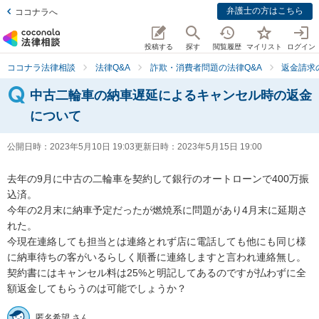
弁護士の方はこちら
ココナラへ
投稿する
探す
閲覧履歴
マイリスト
ログイン
ココナラ法律相談
法律Q&A
詐欺・消費者問題の法律Q&A
返金請求
中古二輪車の納車遅延によるキャンセル時の返金
について
公開日時：
2023年5月10日 19:03
更新日時：
2023年5月15日 19:00
去年の9月に中古の二輪車を契約して銀行のオートローンで400万振
込済。

今年の2月末に納車予定だったが燃焼系に問題があり4月末に延期さ
れた。

今現在連絡しても担当とは連絡とれず店に電話しても他にも同じ様
に納車待ちの客がいるらしく順番に連絡しますと言われ連絡無し。

契約書にはキャンセル料は25%と明記してあるのですが払わずに全
額返金してもらうのは可能でしょうか？
匿名希望 さん