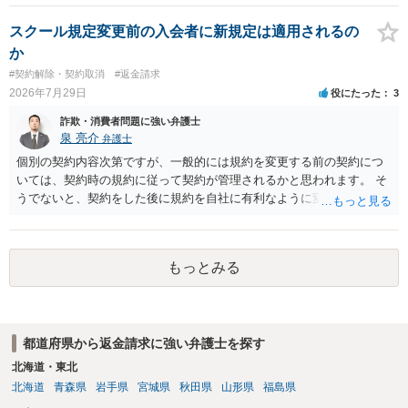
さい。
スクール規定変更前の入会者に新規定は適用されるの
か
#契約解除・契約取消
#返金請求
2026年7月29日
役にたった
3
詐欺・消費者問題に強い弁護士
泉 亮介
弁護士
個別の契約内容次第ですが、一般的には規約を変更する前の契約につ
いては、契約時の規約に従って契約が管理されるかと思われます。 そ
うでないと、契約をした後に規約を自社に有利なように変更し、それ
を従前の顧客にも適用するということが認められてしまい不合理とな
る場合があるかと思われます。
もっとみる
都道府県から返金請求に強い弁護士を探す
北海道・東北
北海道
青森県
岩手県
宮城県
秋田県
山形県
福島県