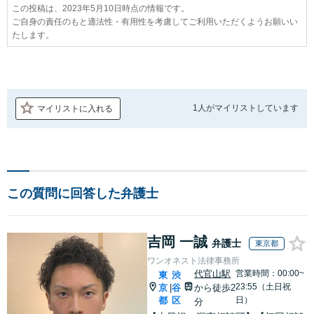
この投稿は、2023年5月10日時点の情報です。
ご自身の責任のもと適法性・有用性を考慮してご利用いただくようお願いい
たします。
1人が
マイリストしています
マイリストに入れる
この質問に回答した弁護士
吉岡 一誠
弁護士
東京都
ワンオネスト法律事務所
代官山駅
営業時間：00:00~
東
渋
23:55（土日祝
京
谷
から徒歩2
|
都
区
日）
分