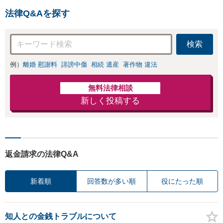
料】
法律Q&Aを探す
検索
例）
離婚 慰謝料
誹謗中傷
相続 遺産
著作物 違法
無料法律相談
新しく投稿する
返金請求の法律Q&A
新着順
回答数が多い順
役にたった順
知人との金銭トラブルについて