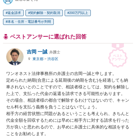
返金請求
契約解除・契約取消
200万円以上
本名・住所・電話番号が判明
ベストアンサーに選ばれた回答
吉岡 一誠
弁護士
東京都
>
渋谷区
ワンオネスト法律事務所の弁護士の吉岡一誠と申します。

定められた納期(合意による延期後の納期を含む)を経過しても納
車されないとのことですので、相談者様としては、契約を解除し
た上で、支払った代金の返還を請求できる可能性があります。

その場合、相談者様の都合で解除するわけではないので、キャン
セル料を支払う義務を負うことはないでしょう。

相手方の経営状態に問題があるということも考えられ、きちんと
代金全額を回収するためには早めに相手方に対する請求を行った
方が良いと思われるので、お早めに弁護士に具体的な相談をする
ことをお勧めします。