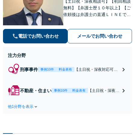
【土日祝・深夜相談可】【初回相談
無料】【弁護士歴１０年以上】【ご
依頼後は弁護士の直通ＬＩＮＥでい
つでも連絡可能】【刑事事件・不動
産トラブル・企業法務・男女トラブ
ル・ナイトワークトラブルに注力】
電話でお問い合わせ
メールでお問い合わせ
注力分野
刑事事件
【土日祝・深夜対応可】
事例10件
料金表有
【原則即日介入】迅速な
対応により示談成立・不
起訴を目指します。逮捕
不動産・住まい
【土日祝・深夜相
事例10件
料金表有
勾留されている場合、首
談可】賃貸借にお
都圏近郊は原則即日接見
ける貸主・借主、
可能です。職務質問時に
他1分野を表示
売買における売
お電話いただければ現場
主・買主、その他
臨場も可能です。【初回
仲介・管理等いず
相談無料】
れの立場でも対応
可能【初回相談無