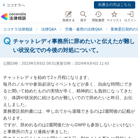
弁護士の方はこちら
ココナラへ
投稿する
探す
閲覧履歴
マイリスト
ログイン
ココナラ法律相談
法律Q&A
労働・雇用の法律Q&A
業務委託契約の
チャットレディ事務所に辞めたいと伝えたが難し
い状況化での今後の対処について。
公開日時：
2023年5月6日 08:51
更新日時：
2024年9月4日 11:43
チャットレディを始めて2ヶ月程になります。

毎月のノルマや参加必須なイベントなどが多く、自由な時間にでき
ると聞いて始めたものの実情が辛く、精神的にも負担になってきた
り、体調や状況的に続けるのが難しいでので辞めたいと昨日、お伝
えしました。

業務委託契約書には、申し出てから退職できるのは2週間後の記載が
あります。

ですが、辞めれるのは2週間後だからGW中も参加しないといけない
と事務所の方より連絡が来ました。
