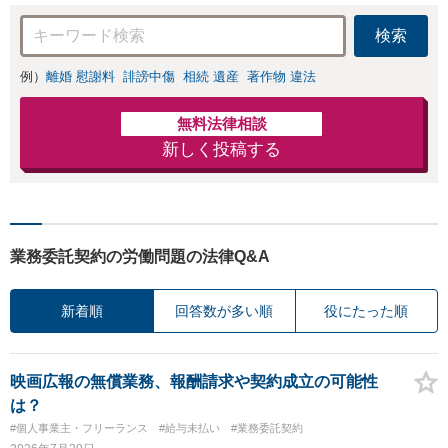
検索
例）
離婚 慰謝料
誹謗中傷
相続 遺産
著作物 違法
無料法律相談
新しく投稿する
業務委託契約の労働問題の法律Q&A
新着順
回答数が多い順
役にたった順
映画広報の無償業務、報酬請求や契約成立の可能性
は？
#個人事業主・フリーランス
#給与未払い
#業務委託契約