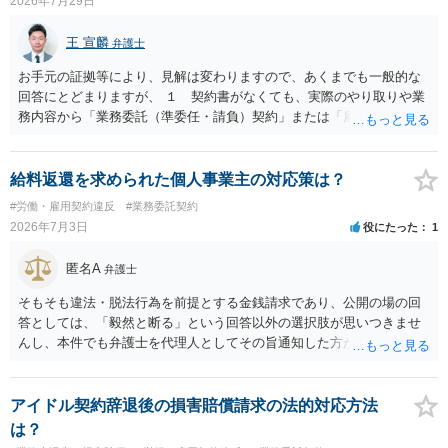
2026年7月29日
王 宣麟
弁護士
お手元の証拠等により、見解は変わりますので、あくまでも一般的な
回答にとどまりますが、 １ 契約書がなくても、実際のやり取りや業
務内容から「業務委託（準委任・請負）契約」または「雇用契約」が
黙示に成立していると評価される余地があります。 もっとも、当初ボ
ランティア・無償協力という色彩が強かった場合には、契約内容（有
償か無償か）について当事者間の認識が大きな争点となり得ます。
給料返還を求められた個人事業主の対応策は？
２ 上記を前提に、これまでの業務についても、有償の業務委託契約
#労働・雇用契約違反
#業務委託契約
や雇用契約が成立していた前提で給与を請求するルートなどが理論上
2026年7月3日
役にたった
1
考えられます。 もっとも、裁判等で必ず認められるわけではなく、当
事者の認識やメール・チャットの内容等の証拠関係によって結論が変
匿名A
弁護士
わります。 ３ 報酬額については、事前の取決めがなくても、同種業
務の相場や通常の報酬水準を基準に「相当額」を算定して請求するこ
そもそも違法・脱法行為を前提とする金銭請求であり、公開の場の回
と自体は法律上否定されません。 ただし、相手方が「無償のつもりだ
答としては、「毅然と断る」という回答以外の選択肢が思いつきませ
った」と反論する可能性も高く、請求額の全額がそのまま認められる
んし、本件でも弁護士を代理人としてその旨通知した方がよい事案で
とは限らないため、交渉の場面では「理論上の満額」と「現実的な落
はないかと思います。
としどころ」を分けて考える必要があります。 ４ 制作側から名刺が
支給され、その肩書きで外部と打合せ・広報活動を行っていた事実
アイドル契約辞退後の損害賠償請求の法的対応方法
は、「プロジェクトの一員として継続的に業務を担当していた」こと
は？
を裏付ける有力な事情になります。もっとも、名刺の存在だけで有償