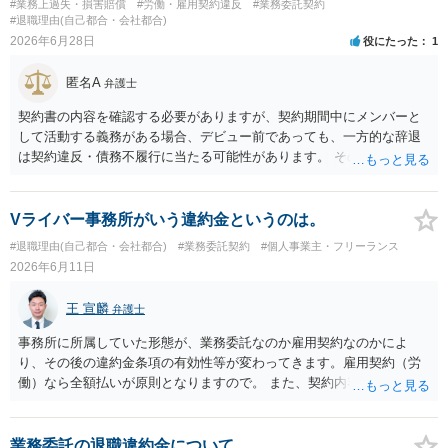
#業務上過失・損害賠償
#労働・雇用契約違反
#業務委託契約
契約や具体的な報酬額が自動的に認められるわけではなく、あくまで
#退職理由(自己都合・会社都合)
他の証拠と併せて評価される位置付けです。 ５ 今後も関わる場合
2026年6月28日
役にたった
1
は、業務範囲、報酬、期間・解約条件、著作権・クレジット表記、費
用負担等を明確に定めた業務委託契約書を締結しておくことを強くお
匿名A
弁護士
すすめします。円満な話し合いのためには、 ・これまでの業務内容・
負担を時系列で整理し事実関係を共有すること ・「過去の貢献への最
契約書の内容を確認する必要がありますが、契約期間中にメンバーと
低限の謝意・一部清算」と「今後の関係・契約条件」の双方につい
して活動する義務がある場合、デビュー前であっても、一方的な辞退
て、複数の選択肢を用意して提案すること を意識されるとよいかと思
は契約違反・債務不履行に当たる可能性があります。 そのため、運営
います。 いずれにしても、契約書がないまま継続してきた経緯や、お
側に損害賠償請求の余地が全くないとはいえません。新メンバー募集
互いの認識・証拠関係によって結論が左右されるため、この回答はあ
費用、ライブ準備費用、レッスン関係費用なども、辞退によって実際
くまで一般論にとどまるものです。 具体的な見通しや請求可能額の目
に追加で発生した合理的費用であれば、損害として主張される可能性
Vライバー事務所がいう違約金というのは。
安については、実際のメール・チャット・業務内容の資料をお持ちの
があります。 もっとも、運営側の請求額がそのまま認められるわけで
#退職理由(自己都合・会社都合)
#業務委託契約
#個人事業主・フリーランス
うえ、弁護士に個別相談されることをおすすめします。
はありません。各費目について、具体的な損害、金額、辞退との因果
2026年6月11日
関係を示す必要があります。特に「レッスン費用無料」と表示されて
いた場合、辞退後に講師代やスタジオ代を当然に全額請求できるかは
王 宣麟
弁護士
慎重な検討が必要です。 また「家庭の事情」が正当な辞退理由になる
かは、その具体的内容によります。介護、転居、健康問題など、活動
事務所に所属していた形態が、業務委託なのか雇用契約なのかによ
継続が客観的に困難といえる事情があるかが重要です。 未成年であれ
り、その後の違約金条項の有効性等が変わってきます。雇用契約（労
ば、契約時に親権者の同意があったか、契約期間・活動義務・中途辞
働）なら全額払いが原則となりますので。 また、契約内容を合意した
退時の扱いについて親権者に説明されていたかも確認すべきです。 現
後に、会社サイドで一方的に契約内容を変更することはできないの
時点では、安易に支払義務を認めず、契約書、募集記事、LINE等を保
で、一定の違約金を後から一方的に請求された場合、支払義務負わな
存したうえで、請求費目、金額、根拠資料の明示を求めるのがよいと
いケースもあります。 詳しくは具体的な契約内容等にもよりますの
業務委託の退職違約金について