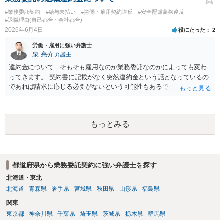
思います。回答前に弁護士へ相談することをおすすめします。
で、契約書等一式をそろえて弁護士からアドバイスをもらうのも一つ
#業務委託契約
#給与未払い
#労働・雇用契約違反
#安全配慮義務違反
かと思われます。
#退職理由(自己都合・会社都合)
2026年6月4日
役にたった
2
労働・雇用に強い弁護士
泉 亮介
弁護士
違約金について、そもそも雇用なのか業務委託なのかによっても変わ
ってきます。 契約書に記載がなく突然違約金という話となっているの
であれば請求に応じる必要がないという可能性もあるでしょう。 相手
は対応をされる前に個別に弁護士に相談をされることをお勧めしま
す。
もっとみる
都道府県から業務委託契約に強い弁護士を探す
北海道・東北
北海道
青森県
岩手県
宮城県
秋田県
山形県
福島県
関東
東京都
神奈川県
千葉県
埼玉県
茨城県
栃木県
群馬県