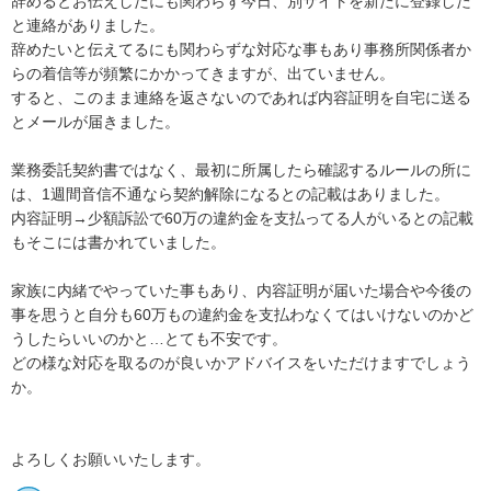
辞めるとお伝えしたにも関わらず今日、別サイトを新たに登録した
と連絡がありました。

辞めたいと伝えてるにも関わらずな対応な事もあり事務所関係者か
らの着信等が頻繁にかかってきますが、出ていません。

すると、このまま連絡を返さないのであれば内容証明を自宅に送る
とメールが届きました。

業務委託契約書ではなく、最初に所属したら確認するルールの所に
は、1週間音信不通なら契約解除になるとの記載はありました。

内容証明→少額訴訟で60万の違約金を支払ってる人がいるとの記載
もそこには書かれていました。

家族に内緒でやっていた事もあり、内容証明が届いた場合や今後の
事を思うと自分も60万もの違約金を支払わなくてはいけないのかど
うしたらいいのかと…とても不安です。

どの様な対応を取るのが良いかアドバイスをいただけますでしょう
か。

よろしくお願いいたします。