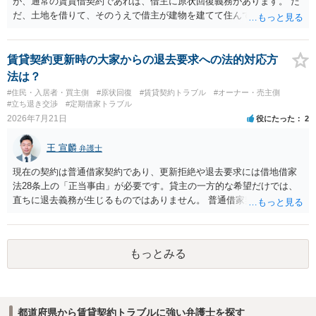
が、通常の賃貸借契約であれば、借主に原状回復義務があります。 た
だ、土地を借りて、そのうえで借主が建物を建てて住んでいたケース
とは異なり、地付き一戸建て住宅（貸主所有）自体を賃借していたの
であれば、建物を収去して土地を明渡す義務は原則生じないはずで
す。 その後、建物を平屋に立て替えた場合であっても、貸主の承諾を
賃貸契約更新時の大家からの退去要求への法的対応方
得ているのであれば、単純に費用を捻出した側に平屋の所有権が帰属
法は？
する、という話になるわけでもないように思います。 そのため、現
#住民・入居者・買主側
#原状回復
#賃貸契約トラブル
#オーナー・売主側
状、解体費用を負担することが明確な案件ではないため、まずは相手
#立ち退き交渉
#定期借家トラブル
に請求の根拠（なぜ当方が平屋の解体費用を負担しなければならない
2026年7月21日
役にたった
2
のか）を確認されてみてはいかがでしょうか。
王 宣麟
弁護士
現在の契約は普通借家契約であり、更新拒絶や退去要求には借地借家
法28条上の「正当事由」が必要です。貸主の一方的な希望だけでは、
直ちに退去義務が生じるものではありません。 普通借家契約から定期
借家契約への切り替えは、既存の普通借家契約を合意解約したうえで
新たな定期借家契約を締結する形になりますが、これは任意の合意が
前提であり、借主が同意しなければ成立しません。 12年間の居住実
もっとみる
績、子どもの学校や地域とのつながり、転居費用の準備が困難な事情
などは、借主側の強い居住継続の必要性として正当事由判断において
重視される要素ですので、貸主側にかなり具体的な事情と立退料など
がない限り、更新拒絶が認められるハードルは一般的に高いと考えら
都道府県から賃貸契約トラブルに強い弁護士を探す
れます。 建物が未登記であること自体は、賃貸借契約の有効性を直ち