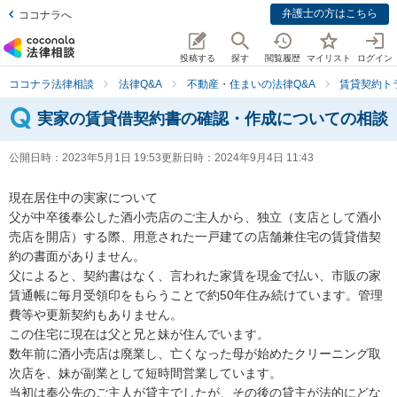
弁護士の方はこちら
ココナラへ
投稿する
探す
閲覧履歴
マイリスト
ログイン
ココナラ法律相談
法律Q&A
不動産・住まいの法律Q&A
賃貸契約ト
実家の賃貸借契約書の確認・作成についての相談
公開日時：
2023年5月1日 19:53
更新日時：
2024年9月4日 11:43
現在居住中の実家について

父が中卒後奉公した酒小売店のご主人から、独立（支店として酒小
売店を開店）する際、用意された一戸建ての店舗兼住宅の賃貸借契
約の書面がありません。

父によると、契約書はなく、言われた家賃を現金で払い、市販の家
賃通帳に毎月受領印をもらうことで約50年住み続けています。管理
費等や更新契約もありません。

この住宅に現在は父と兄と妹が住んでいます。

数年前に酒小売店は廃業し、亡くなった母が始めたクリーニング取
次店を、妹が副業として短時間営業しています。

当初は奉公先のご主人が貸主でしたが、その後の貸主が法的にどな