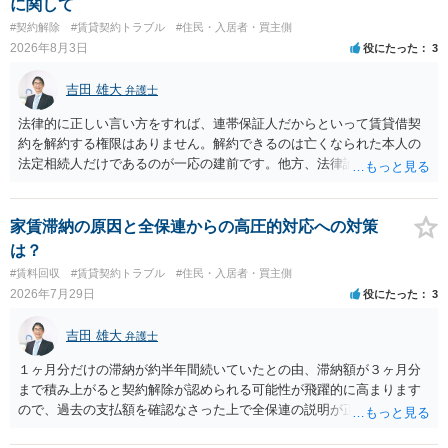
に関して
#契約解除
#賃貸契約トラブル
#住民・入居者・買主側
2026年8月3日
役にたった
3
吉田 雄大
弁護士
法律的に正しい言い方をすれば、連帯保証人だからといって賃貸借契
約を解約する権限はありません。解約できるのは亡くなられた本人の
法定相続人だけであるのが一応の建前です。他方、法律論はさてお
き、事実上であれ明渡が完了すれば賃貸人としてはそれ以上のことを
する動機づけがなくなります。 今回進められつつある手続はあくまで
も、建物を賃貸人に一日も早く明け渡すための便宜的方法として理解
家賃滞納の原因と全保連からの高圧的対応への対策
するのが良いと思います。またその方法で進めた方が、連帯保証人で
は？
あるお知り合いさんにとっても、自身の経済的負担を最小限に食い止
#賃料回収
#賃貸契約トラブル
#住民・入居者・買主側
められるため望ましいやり方だといえます。
2026年7月29日
役にたった
3
吉田 雄大
弁護士
１ヶ月分だけの滞納が約半年間続いていたとの由、滞納額が３ヶ月分
まで積み上がると契約解除が認められる可能性が飛躍的に高まります
ので、過去の支払額を確認なさった上で全保連の説明が正しければ、
全部又は一部を支払うのが最善の方法です。 約半年間も放置されてい