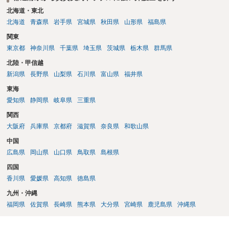
に否定するものではなく、引渡しがされていれば賃貸借の効力は原則
北海道・東北
有効とされています。 今後の交渉では、①現在は普通借家契約が継続
北海道
青森県
岩手県
宮城県
秋田県
山形県
福島県
しており定期借家への変更に合意していないこと、②貸主側の事情
関東
（誰が所有者で誰が実際に住む予定か等）を具体的に書面で説明して
東京都
神奈川県
千葉県
埼玉県
茨城県
栃木県
群馬県
ほしいこと、③自分たちの居住継続の必要性を丁寧に伝えること、を
基本方針としたうえで、仮に一定時期の退去を検討する場合には、立
北陸・甲信越
退料・引越費用・原状回復費用負担などの条件を明確にした書面を作
新潟県
長野県
山梨県
石川県
富山県
福井県
成することが重要です。 契約書では、更新条項・解除条項・期間の定
東海
め・定期借家に関する記載の有無、これまでの更新時の合意内容
（「今回で最後」などの文言）が、借主不利な特約として無効になり
愛知県
静岡県
岐阜県
三重県
得るかどうかも含めて検討ポイントになりますので、署名押印前に内
関西
容を十分に確認し、不明点は弁護士に相談することをおすすめしま
大阪府
兵庫県
京都府
滋賀県
奈良県
和歌山県
す。
中国
広島県
岡山県
山口県
鳥取県
島根県
四国
香川県
愛媛県
高知県
徳島県
九州・沖縄
福岡県
佐賀県
長崎県
熊本県
大分県
宮崎県
鹿児島県
沖縄県