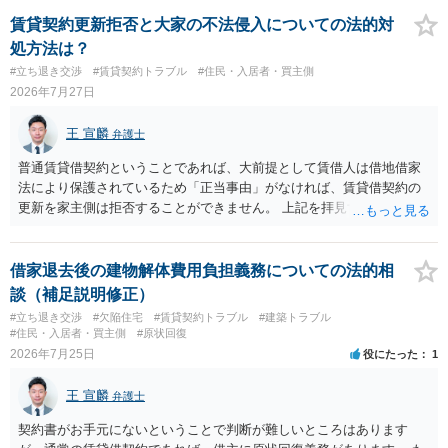
た理由は気になるところですが、中身のある返答は期待できないと思
います。
賃貸契約更新拒否と大家の不法侵入についての法的対
処方法は？
#立ち退き交渉
#賃貸契約トラブル
#住民・入居者・買主側
2026年7月27日
王 宣麟
弁護士
普通賃貸借契約ということであれば、大前提として賃借人は借地借家
法により保護されているため「正当事由」がなければ、賃貸借契約の
更新を家主側は拒否することができません。 上記を拝見する限り、通
常どおり賃料を支払い続けている状況であれば、単に「部屋の内部を
定期確認させてもらないこと」が直ちに正当事由に当たるとは思えま
せんので、更新拒絶を拒否される方向性でよろしいかと存じます。 そ
借家退去後の建物解体費用負担義務についての法的相
の交渉の中で、一定の金銭をもらえれば退去には応じる旨交渉をして
談（補足説明修正）
みるのはいかがでしょうか。 過去に賃借人の許可なく無断で賃貸人が
#立ち退き交渉
#欠陥住宅
#賃貸契約トラブル
#建築トラブル
入室する行為自体は不法行為となり、また刑事的にも住居侵入罪が成
#住民・入居者・買主側
#原状回復
立する可能性がありますので、これを理由に一定の金銭賠償を求める
2026年7月25日
役にたった
1
のも一つでしょう。
王 宣麟
弁護士
契約書がお手元にないということで判断が難しいところはあります