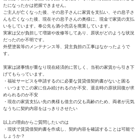
たになったかは把握できません。

ご主人が亡くなった後、その息子さんに家賃を支払い、その息子さ
んも亡くなった後、現在その息子さんの奥様に、現金で家賃の支払
いをしています。奉公先も酒小売店を廃業しています。

実家は父が負担して増築や改修等してあり、原状がどのような状況
だったのか不明です。

外壁塗装等のメンテナンス等、貸主負担の工事はなかったようで
す。

実家は諸事情が重なり現在経済的に苦しく、当初の家賃から引き下
げてもらっています。

・福祉サービスを申請するのに必要な賃貸借契約書がないと困る

・いつまでこの家に住み続けれるのか不安、退去時の原状回復が求
められるのか不安

・現在の家賃支払い先の奥様も借主の父も高齢のため、両者が元気
なうちに契約内容をはっきりさせたい

以上の理由からご質問したいのは

・現状で賃貸借契約書を作成し、契約内容を確認することは可能で
しょうか？
