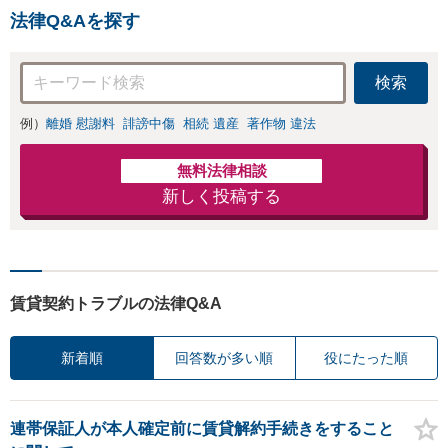
法律Q&Aを探す
検索
例）
離婚 慰謝料
誹謗中傷
相続 遺産
著作物 違法
無料法律相談
新しく投稿する
賃貸契約トラブルの法律Q&A
新着順
回答数が多い順
役にたった順
連帯保証人が本人確定前に賃貸解約手続きをすること