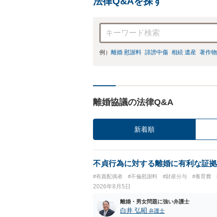
法律Q&Aを探す
例）
離婚 慰謝料
誹謗中傷
相続 遺産
著作物
離婚協議の法律Q&A
新着順
不貞行為に対する離婚に有利な証拠
#有責配偶者
#不倫慰謝料
#財産分与
#養育費
2026年8月5日
離婚・男女問題に強い弁護士
白井 弘昭
弁護士