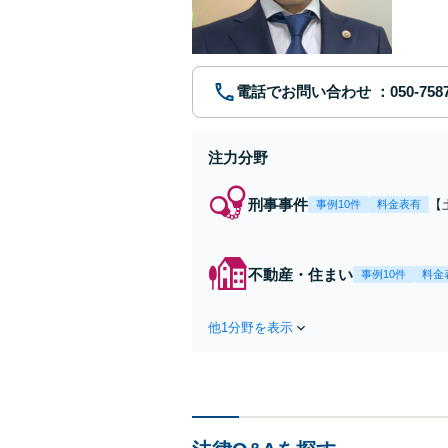
電話でお問い合わせ
注力分野
刑事事件
【
事例10件
料金表有
示
首
た
不動産・住まい
事例10件
料金
他1分野を表示