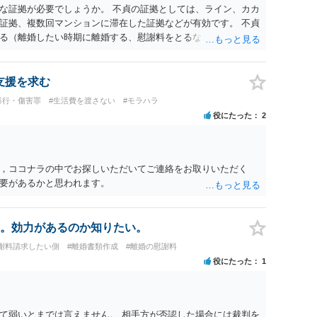
な証拠が必要でしょうか。 不貞の証拠としては、ライン、カカ
証拠、複数回マンションに滞在した証拠などが有効です。 不貞
る（離婚したい時期に離婚する、慰謝料をとるなど）ことがで
、長期間同居を続けると、不貞を許したとの評価につながる場合
、ご参考まで。
支援を求む
暴行・傷害罪
#生活費を渡さない
#モラハラ
役にたった
2
，ココナラの中でお探しいただいてご連絡をお取りいただく
要があるかと思われます。
。効力があるのか知りたい。
謝料請求したい側
#離婚書類作成
#離婚の慰謝料
役にたった
1
て弱いとまでは言えません。 相手方が否認した場合には裁判を