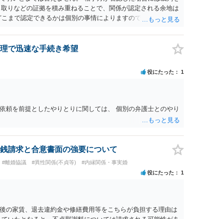
やり取りなどの証拠を積み重ねることで、関係が認定される余地は
どこまで認定できるかは個別の事情によりますので、お早めに弁
理で迅速な手続き希望
役にたった
1
依頼を前提としたやりとりに関しては、 個別の弁護士とのやり
銭請求と合意書面の強要について
#離婚協議
#異性関係(不貞等)
#内縁関係・事実婚
役にたった
1
後の家賃、退去違約金や修繕費用等をこちらが負担する理由は