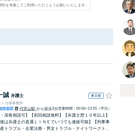
用性を考慮してご利用いただくようお願いいたします。
一誠
弁護士
東京都
スト法律事務所
都
渋谷区
代官山駅
から徒歩2分
営業時間：00:00~23:55（平日）
|
・深夜相談可】【初回相談無料】【弁護士歴１０年以上】
後は弁護士の直通ＬＩＮＥでいつでも連絡可能】【刑事事
産トラブル・企業法務・男女トラブル・ナイトワークトラ
力】