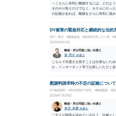
＞こちらに有利に離婚するには、どのよう
オのやり取りだけでなく、ホテルに行った
の証拠があれば、離婚をさらに有利に進め
きると思われます。 ただし、不貞発覚後
がありますので、ご注意ください。 以上
DV被害の緊急対応と継続的な法的
#DV・暴力
#離婚協議
#慰謝料請求したい側
#
2026年8月4日
離婚・男女問題に強い弁護士
泉 亮介
弁護士
こちらで弁護士を探すことは出来ないため
か，インターネット等でお探しいただく必
慰謝料請求時の不定の証拠について
#不倫慰謝料
#異性関係(不貞等)
#離婚協議
#慰
2026年7月29日
離婚・男女問題に強い弁護士
本庄 卓磨
弁護士
ご主人が関係を認めている以上、証拠とし