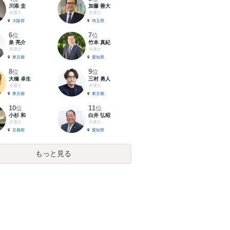
川添 圭
加藤 善大
弁護士
弁護士
大阪府
埼玉県
6
7
位
位
泉 亮介
竹本 真紀
弁護士
弁護士
東京都
愛知県
8
9
位
位
大橋 卓生
三村 勇人
弁護士
弁護士
東京都
東京都
10
11
位
位
小杉 和
白井 弘昭
弁護士
弁護士
京都府
愛知県
もっと見る