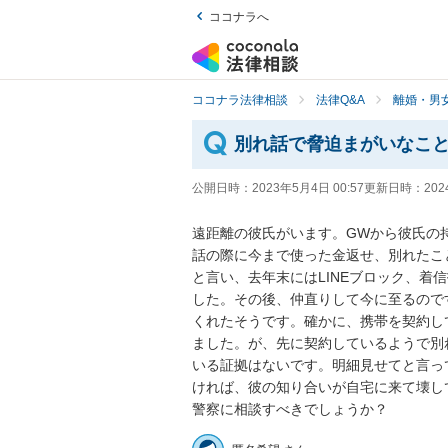
ココナラへ
ココナラ法律相談
法律Q&A
離婚・男
別れ話で脅迫まがいなこ
公開日時：
2023年5月4日 00:57
更新日時：
202
遠距離の彼氏がいます。GWから彼氏の
話の際に今まで使った金返せ、別れたこ
と言い、去年末にはLINEブロック、着
した。その後、仲直りして今に至るので
くれたそうです。確かに、携帯を契約し
ました。が、先に契約しているようで別
いる証拠はないです。明細見せてと言っ
ければ、彼の知り合いが自宅に来て壊し
警察に相談すべきでしょうか？