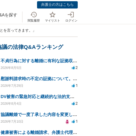
弁護士の方はこちら
&Aを探す
閲覧履歴
マイリスト
ログイン
ことを言ってきます。」
協議の法律Q&Aランキング
不貞行為に対する離婚に有利な証拠収集方法と法的手続きについて
2
2026年8月5日
慰謝料請求時の不定の証拠について。効力があるのか知りたい。
1
2026年7月29日
DV被害の緊急対応と継続的な法的支援を求む
2
2026年8月4日
協議離婚で一度了承した内容を変更したいです
1
2026年7月10日
健康被害による離婚請求、弁護士代理で迅速な手続き希望