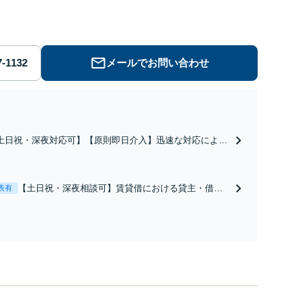
メールでお問い合わせ
土日祝・深夜対応可】【原則即日介入】迅速な対応により
談成立・不起訴を目指します。逮捕勾留されている場合、
都圏近郊は原則即日接見可能です。職務質問時にお電話い
だければ現場臨場も可能です。【初回相談無料】
【土日祝・深夜相談可】賃貸借における貸主・借
表有
主、売買における売主・買主、その他仲介・管理等
いずれの立場でも対応可能【初回相談無料】