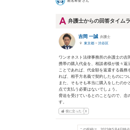
匿名希望 さん
弁護士からの回答タイム
吉岡 一誠
弁護士
東京都
>
渋谷区
ワンオネスト法律事務所の弁護士の吉岡
携帯の購入代金を、相談者様が後々返
ことであれば、代金額を返還する義務
れば、相手方名義で契約したものについ
また、そもそも本当に購入をしたのか
点で支払う必要はないでしょう。

脅迫を受けているとのことなので、念
す。
役に立った
0
この投稿は、2023年5月4日時