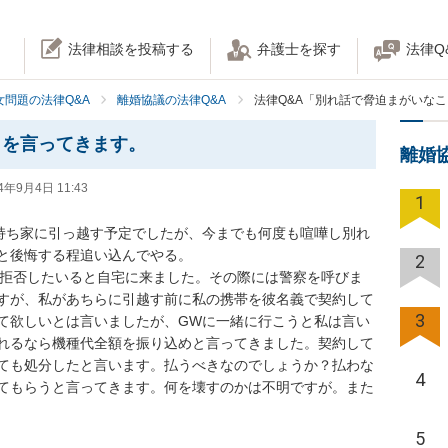
法律相談を投稿する
弁護士を探す
法律Q
女問題の法律Q&A
離婚協議の法律Q&A
法律Q&A「別れ話で脅迫まがいな
とを言ってきます。
離婚
4年9月4日 11:43
1
持ち家に引っ越す予定でしたが、今までも何度も喧嘩し別れ
と後悔する程追い込んでやる。

2
信拒否したいると自宅に来ました。その際には警察を呼びま
すが、私があちらに引越す前に私の携帯を彼名義で契約して
3
て欲しいとは言いましたが、GWに一緒に行こうと私は言い
れるなら機種代全額を振り込めと言ってきました。契約して
ても処分したと言います。払うべきなのでしょうか？払わな
4
てもらうと言ってきます。何を壊すのかは不明ですが。また
5