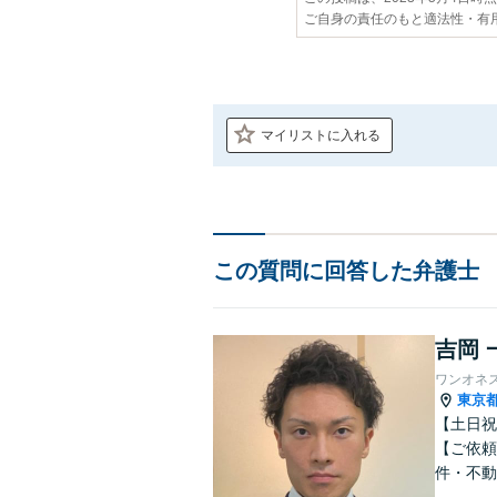
ご自身の責任のもと適法性・有
マイリストに入れる
この質問に回答した弁護士
吉岡 
ワンオネ
東京
【土日祝
【ご依頼
件・不動
ブルに注