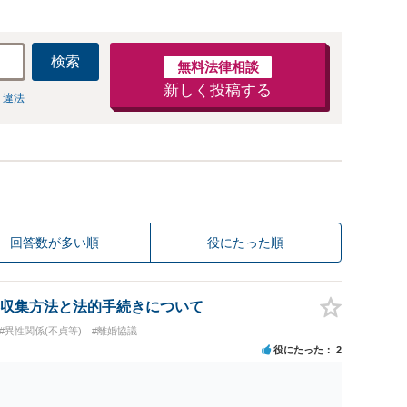
検索
無料法律相談
新しく投稿する
 違法
回答数が多い順
役にたった順
収集方法と法的手続きについて
#異性関係(不貞等)
#離婚協議
役にたった
2