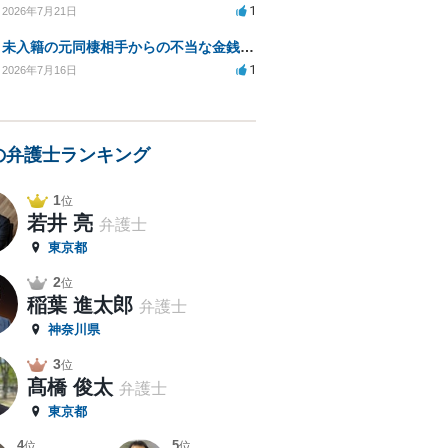
1
2026年7月21日
未入籍の元同棲相手からの不当な金銭請求と合意書面の強要について
1
2026年7月16日
の弁護士ランキング
1
位
若井 亮
弁護士
東京都
2
位
稲葉 進太郎
弁護士
神奈川県
3
位
髙橋 俊太
弁護士
東京都
4
5
位
位