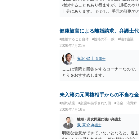
検討することもあり得ますが、LINEの
十分にあります。 ただし、手元の証拠で
護士に相談されることをおすすめします。
健康被害による離婚請求、弁護士代
#離婚すること自体
#性格の不一致
#離婚協議
2026年7月21日
鬼沢 健士
弁護士
ここは質問と回答をするコーナーなので、
とりをおすすめします。
未入籍の元同棲相手からの不当な金
#婚約破棄
#慰謝料請求された側
#借金・浪費癖
2026年7月16日
離婚・男女問題に強い弁護士
泉 亮介
弁護士
明確な合意ができていないとなると、退去