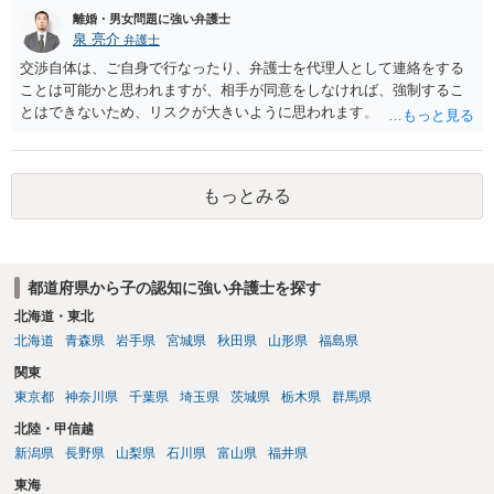
出を考慮して養育費を決めることは通常はありませんのでご注意くだ
離婚・男女問題に強い弁護士
さい。） ２ マンション等の権利について 相手の言い分はおそらく、
泉 亮介
弁護士
財産分与をしたいということだと思われます。 原則として、財産分与
交渉自体は、ご自身で行なったり、弁護士を代理人として連絡をする
は、結婚した後に離婚した場合、 結婚期間中に築いた財産を、原則と
ことは可能かと思われますが、相手が同意をしなければ、強制するこ
して半分ずつ分けるものですから、 結婚していない場合は、財産分与
とはできないため、リスクが大きいように思われます。
の必要はありません。 婚約解消の場合は、財産分与は認められませ
ん。 ただ、内縁関係にあって、それを解消した場合は、財産分与が認
められます。 仮に財産分与が必要だとしても （ご記載の内容だけでは
判断できませんがおそらく財産分与が必要な可能性は低いと思います
もっとみる
が。）、 財産分与は、その同居期間について認められるものですの
で、 財産分与の対象となる財産は、わずかだと思われます。 （マンシ
ョンを例にとると、マンション自体が財産分与の対象になるのではな
く、 マンションの価値と残ローンの差額が財産分与の対象になり得ま
都道府県から子の認知に強い弁護士を探す
す。） （なお、財産分与が問題になるとしても、例えば、自動車を息
北海道・東北
子さんがそれまでの貯金で購入した場合は、 そもそも、財産分与の対
北海道
青森県
岩手県
宮城県
秋田県
山形県
福島県
象にはなりません。） ３ 裁判になった場合にどうすべきか 養育費や
財産分与に争いがある場合は、調停・審判になりますが、 その場合
関東
は、弁護士にご依頼になり、必要な主張をしていくといいですよ。 ご
東京都
神奈川県
千葉県
埼玉県
茨城県
栃木県
群馬県
質問に対する回答は以上ですが、可能であれば、ご依頼になるかは別
北陸・甲信越
にして、お近くの弁護士に直接相談されて、今後の対応についてアド
新潟県
長野県
山梨県
石川県
富山県
福井県
バイスを求めることをおすすめいたします。 ご参考にしていただけま
すと幸いです。
東海