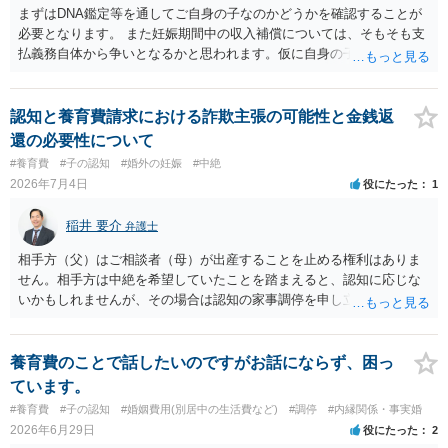
まずはDNA鑑定等を通してご自身の子なのかどうかを確認することが
必要となります。 また妊娠期間中の収入補償については、そもそも支
払義務自体から争いとなるかと思われます。仮に自身の子であったと
して、そのことから当然に補償義務が発生するものではありません。
相手に弁護士がついているということであれば、依頼をするかしない
かは別として一度ご自身も個別に弁護士に相談をされたほうが良いで
認知と養育費請求における詐欺主張の可能性と金銭返
しょう。
還の必要性について
#養育費
#子の認知
#婚外の妊娠
#中絶
2026年7月4日
役にたった
1
稲井 要介
弁護士
相手方（父）はご相談者（母）が出産することを止める権利はありま
せん。相手方は中絶を希望していたことを踏まえると、認知に応じな
いかもしれませんが、その場合は認知の家事調停を申し立てることに
なります。ただ、中絶費用は、中絶しなかったので、本来的には相手
方に返還すべきものです。
養育費のことで話したいのですがお話にならず、困っ
ています。
#養育費
#子の認知
#婚姻費用(別居中の生活費など)
#調停
#内縁関係・事実婚
2026年6月29日
役にたった
2