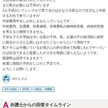
まだ私のお腹には子供がいます

1人子供がいてシングルで育てるのはかなり大変なので仕方なく中絶
する方向で来ていますが

中絶費用半分しか出しませんっていうんです、、

中絶費用、交通費、休業補償、供養費私の精神的苦痛、肉体的苦痛
を考えると納得できません。

子供を下ろす理由は今いる私の子供、私、お腹の子が経済的に絶対
に困るからそんな思いはさせたくないからという理由です。

私テキには今働いているお母さんの所を辞めて転職し4人でやってい
けば生活できると提案したのですが母親に逆らえないようです。

慰謝料は請求できますか？

来週に病院の予約をしに行く予定です。

よろしくお願いします。
みかん さん
子の認知
中絶
借金・浪費癖
弁護士からの回答タイムライン