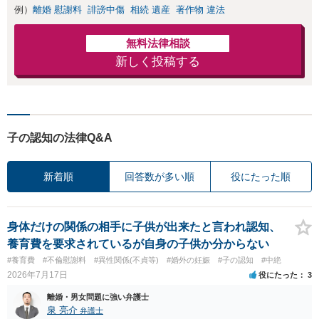
例）
離婚 慰謝料
誹謗中傷
相続 遺産
著作物 違法
無料法律相談
新しく投稿する
子の認知の法律Q&A
新着順
回答数が多い順
役にたった順
身体だけの関係の相手に子供が出来たと言われ認知、
養育費を要求されているが自身の子供か分からない
#養育費
#不倫慰謝料
#異性関係(不貞等)
#婚外の妊娠
#子の認知
#中絶
2026年7月17日
役にたった
3
離婚・男女問題に強い弁護士
泉 亮介
弁護士