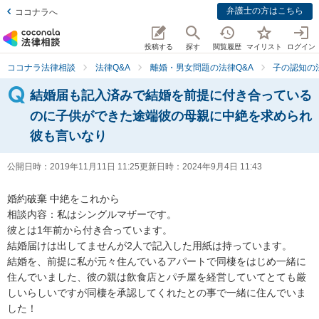
弁護士の方はこちら
ココナラへ
投稿する
探す
閲覧履歴
マイリスト
ログイン
ココナラ法律相談
法律Q&A
離婚・男女問題の法律Q&A
子の認知の
結婚届も記入済みで結婚を前提に付き合っている
のに子供ができた途端彼の母親に中絶を求められ
彼も言いなり
公開日時：
2019年11月11日 11:25
更新日時：
2024年9月4日 11:43
婚約破棄 中絶をこれから

相談内容：私はシングルマザーです。

彼とは1年前から付き合っています。

結婚届けは出してませんが2人で記入した用紙は持っています。

結婚を、前提に私が元々住んでいるアパートで同棲をはじめ一緒に
住んでいました、彼の親は飲食店とパチ屋を経営していてとても厳
しいらしいですが同棲を承認してくれたとの事で一緒に住んでいま
した！
