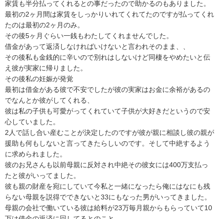
家賃も半分払ってくれるとの事だったので助かるのもありました。

最初の2ヶ月間は家賃をしっかりいれてくれてたのですが払ってくれ
たのは最初の2ヶ月のみ。

その後5ヶ月ぐらい一銭もわたしてくれませんでした。

借金があって返済しなければいけないと言われそのまま、、

その後私も金銭的に辛いので別れはしないけど同棲をやめたいと伝
え彼が実家に帰りました。

その後私の妊娠が発覚

最初は借金がある彼で不安でしたが彼の実家はお金に余裕があるの
でなんとか彼がしてくれる、

彼は私の子供も可愛がってくれていて子供が大好きだというので安
心していました。

2人で話し合い産むことが決定したのですが彼が親に相談し彼の親が
援助も何もしないと言ってきたらしいのです。そして中絶するよう
に求められました。

彼のお兄さんも以前母親に反対され中絶その彼女には400万支払っ
たと彼がいってました。

彼も親の財産を宛にしていて今私と一緒になったら俺にはなにも残
らない母親を説得でできないと33にもなった男がいってきました。

母親の会社で働いている彼は給料が23万毎月親からもらっていて10
万は借金の返済に回してるとのこと
