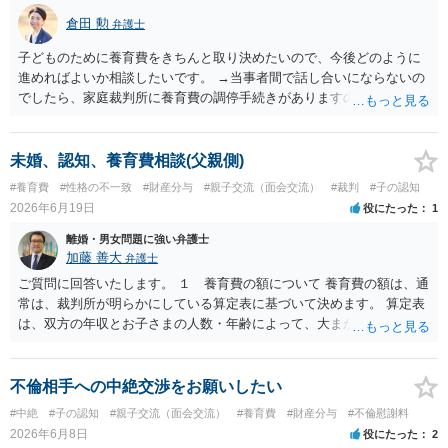
倉田 勲
弁護士
子どものために養育費をきちんと取り決めたいので、今後どのように
進めればよいか相談したいです。 →当事者間で話し合いにならないの
でしたら、家庭裁判所に養育費の調停手続きがありますので、そちら
をご利用ください。 調停手続きであれば調停委員が相手方と話をして
養育費の金額を決めるよう勧めてくれます。 仮に合意が成立しなけれ
ば裁判官が金額を判断する審判手続きに進みますので、金額は確実に
未婚、認知、養育費相談(父親側)
決まります。
#養育費
#性格の不一致
#財産分与
#親子交流（面会交流）
#裁判
#子の認知
2026年6月19日
役にたった
1
離婚・男女問題に強い弁護士
加藤 善大
弁護士
ご質問に回答いたします。 １ 養育費の額について 養育費の額は、通
常は、裁判所が明らかにしている算定表に基づいて決めます。 算定表
は、双方の年収とお子さまの人数・年齢によって、大まかな金額がわ
かる用になっていますので、 相手（女性）の年収がわからないと具体
的な金額はわかりません。 例えば、育児中ということで相手女性が働
いていない場合は、年収がゼロか、 年収が１００万円ほどかる前提で
不倫相手への中絶交渉をお願いしたい
算定することがありますが、 いずれも、月額養育費は４万円から６万
#中絶
#子の認知
#親子交流（面会交流）
#養育費
#財産分与
#不倫慰謝料
円の範囲になると思われます（年収ゼロとすると６万円に近づき、年
2026年6月8日
役にたった
2
収１００万円とすると４万円に近づく感じです。）。 （息子さんの支