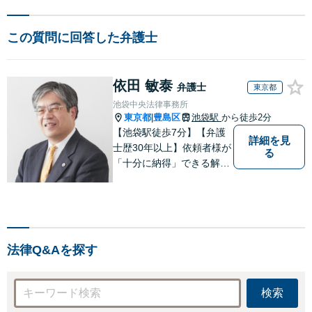
この質問に回答した弁護士
依田 敏泰
弁護士
東京都
池袋中央法律事務所
東京都
豊島区
池袋駅
から徒歩2分
|
【池袋駅徒歩7分】【弁護
詳細を見
士歴30年以上】依頼者様が
る
「十分に納得」できる解決
を目指します【不動産・住
まい】登記関連の案件、建
物明渡案件などに対応【離
婚・男女問題】離婚に伴い
派生して生ずる各種の問題
法律Q&Aを探す
（慰謝料、養育費、面会交
流等）に対応
検索