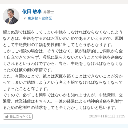
依田 敏泰
弁護士
東京都
>
豊島区
望まぬ形で妊娠をしてしまい中絶をしなければならなくなったよう
なときは、中絶をするのはお互いのためであるといえるので、原則
として中絶費用の半額を男性側に出してもらう形となります。

しかしご相談の場合は、そうではなく、彼が経済的にご両親から全
く自立できておらず、母親に逆らえないということで中絶を余儀な
くされるというわけですから、専ら、中絶をしなければならなくな
ったのは彼の側の事情です。

また、今回のことで、彼とは家庭を築くことはできないことが分か
ってしまいご結婚しようという考えも捨てなければならなくなって
しまったことと存じます。

ですので、必ずしも簡単ではないかも知れませんが、中絶費用、交
通費、休業補償はもちろん、一連の経過による精神的苦痛を慰謝す
るための慰謝料の請求をしても全くおかしくはないと思います。
2019年11月11日 11:25
役に立った
1