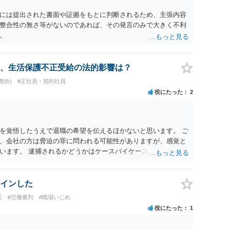
には提出された書面や証拠をもとに判断されるため、主張内容
整合性の無さ等がないのであれば、その発言のみで大きく不利
。
、生活保護不正受給の法的影響は？
都合)
#正社員・契約社員
役にたった
2
を覚悟したうえで退職の希望を伝えるほかないと思います。 ご
、会社の方は脅迫の罪に問われる可能性がありますが、感覚と
います。 逮捕されるかどうかはケースバイケースです。
インした
反
#労働審判
#職場いじめ
役にたった
1