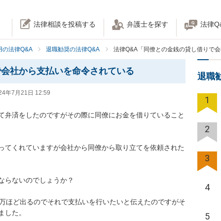
法律相談を投稿する
弁護士を探す
法律Q
の法律Q&A
退職勧奨の法律Q&A
法律Q&A「同僚との金銭の貸し借りで
で会社から支払いを命令されている
退職
24年7月21日 12:59
1
て弁済をしたのですがその際に同僚にお金を借りていること
2
ってくれていますが会社から同僚から取り立てを依頼された
3
ならないのでしょうか？

4
0万ほど出るのでそれで支払いを行いたいと伝えたのですがそ
ました。
5