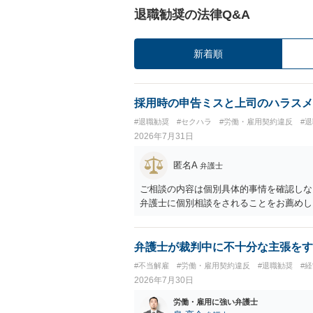
退職勧奨の法律Q&A
新着順
採用時の申告ミスと上司のハラスメ
#退職勧奨
#セクハラ
#労働・雇用契約違反
#
2026年7月31日
匿名A
弁護士
ご相談の内容は個別具体的事情を確認しな
弁護士に個別相談をされることをお薦めし
弁護士が裁判中に不十分な主張をす
#不当解雇
#労働・雇用契約違反
#退職勧奨
#
2026年7月30日
労働・雇用に強い弁護士