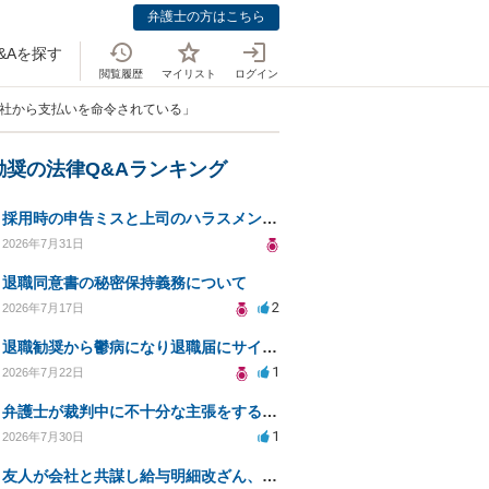
弁護士の方はこちら
&Aを探す
閲覧履歴
マイリスト
ログイン
会社から支払いを命令されている」
勧奨の法律Q&Aランキング
採用時の申告ミスと上司のハラスメント、事前対応は？
2026年7月31日
退職同意書の秘密保持義務について
2
2026年7月17日
退職勧奨から鬱病になり退職届にサインした
1
2026年7月22日
弁護士が裁判中に不十分な主張をすることの影響について
1
2026年7月30日
友人が会社と共謀し給与明細改ざん、生活保護不正受給の法的影響は？