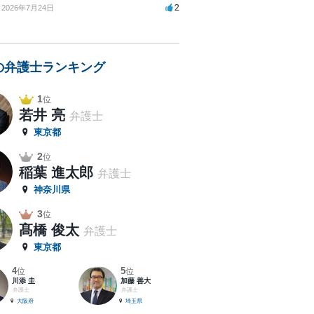
2
2026年7月24日
の弁護士ランキング
1
位
若井 亮
弁護士
東京都
2
位
稲葉 進太郎
弁護士
神奈川県
3
位
髙橋 俊太
弁護士
東京都
4
5
位
位
川添 圭
加藤 善大
弁護士
弁護士
大阪府
埼玉県