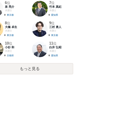
6
7
位
位
泉 亮介
竹本 真紀
弁護士
弁護士
東京都
愛知県
8
9
位
位
大橋 卓生
三村 勇人
弁護士
弁護士
東京都
東京都
10
11
位
位
小杉 和
白井 弘昭
弁護士
弁護士
京都府
愛知県
もっと見る