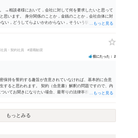
。 →相談者様において，会社に対して何を要求したいと思って
と思います。 身分関係のことか，金銭のことか，会社自体に対
いない，どうしてらよいかわからない，そういう状態なのであれ
のがよいと思います。
正社員・契約社員
#退職勧奨
役にたった
2
密保持を誓約する趣旨が含意されていなければ、基本的に合意
生すると思われます。 契約（合意書）解釈の問題ですので、内
についてお聞きになりたい場合、最寄りの法律事務所で相談され
もっとみる