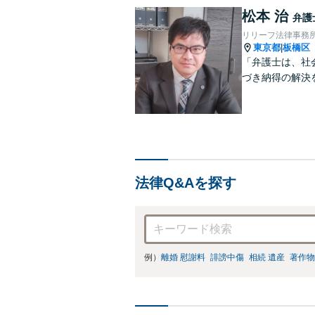
松本 治
弁護
リリーフ法律事務
東京都
板橋区
|
「弁護士は、社
づき納得の解決
法律Q&Aを探す
例）
離婚 慰謝料
誹謗中傷
相続 遺産
著作物