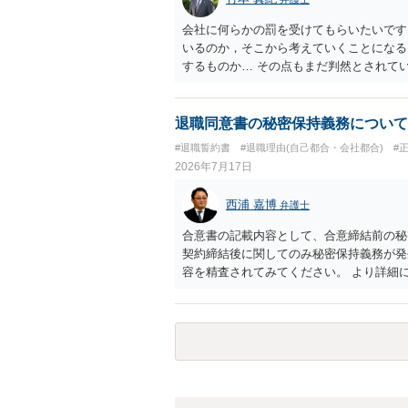
会社に何らかの罰を受けてもらいたいです
いるのか，そこから考えていくことになる
するものか… その点もまだ判然とされて
ば，その点を検討していくことから始める
退職同意書の秘密保持義務について
#退職誓約書
#退職理由(自己都合・会社都合)
#
2026年7月17日
西浦 嘉博
弁護士
合意書の記載内容として、合意締結前の秘
契約締結後に関してのみ秘密保持義務が発
容を精査されてみてください。 より詳細
ることを検討ください。