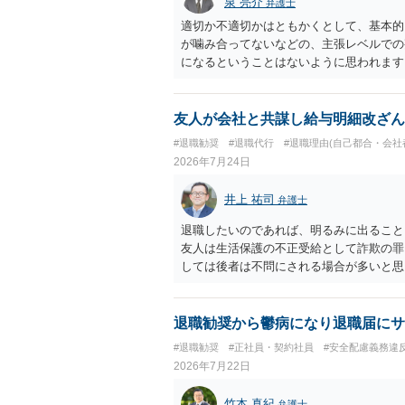
泉 亮介
弁護士
適切か不適切かはともかくとして、基本的
が噛み合ってないなどの、主張レベルでの
になるということはないように思われます
友人が会社と共謀し給与明細改ざん
#退職勧奨
#退職代行
#退職理由(自己都合・会社
2026年7月24日
井上 祐司
弁護士
退職したいのであれば、明るみに出ること
友人は生活保護の不正受給として詐欺の罪
しては後者は不問にされる場合が多いと思
退職勧奨から鬱病になり退職届にサ
#退職勧奨
#正社員・契約社員
#安全配慮義務違
2026年7月22日
竹本 真紀
弁護士