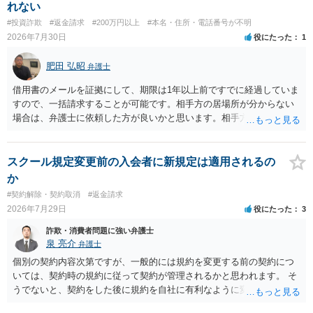
れない
#投資詐欺
#返金請求
#200万円以上
#本名・住所・電話番号が不明
2026年7月30日
役にたった
1
肥田 弘昭
弁護士
借用書のメールを証拠にして、期限は1年以上前ですでに経過していま
すので、一括請求することが可能です。相手方の居場所が分からない
場合は、弁護士に依頼した方が良いかと思います。相手方の居場所が
分かるのであれば、個人でもできるかと思います。ご参考にしてくだ
さい。
スクール規定変更前の入会者に新規定は適用されるの
か
#契約解除・契約取消
#返金請求
2026年7月29日
役にたった
3
詐欺・消費者問題に強い弁護士
泉 亮介
弁護士
個別の契約内容次第ですが、一般的には規約を変更する前の契約につ
いては、契約時の規約に従って契約が管理されるかと思われます。 そ
うでないと、契約をした後に規約を自社に有利なように変更し、それ
を従前の顧客にも適用するということが認められてしまい不合理とな