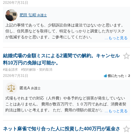
2026年7月31日
ついてアドバイスをいただけるか。 具体的な回答内容については、
一般的に無料法律相談での対応外になろうかと思います。 法律事務
肥田 弘昭
弁護士
所にご連絡いただき、対応の可否や費用をご確認ください。
上記の事情であっても、少額訴訟自体は違法ではないかと思います。
但し、住民票などを取得して、特定をしっかりと調査した方がリスク
が低減するかと思います。ご参考にしてください。
結婚式場の金額ミスによる2週間での解約。キャンセル
料10万円の免除は可能か。
#返金請求
#契約解除・契約取消
2026年7月31日
役にたった
2
匿名A
弁護士
式場もそれまでの対応（人件費）や各予約など損害が発生していない
ことはありません。 費用が数百万円で、１０万円であれば、消費者契
約法は難しいと考えます。 ただ、費用の増額の規定がなかったのに増
額するのは契約違反ですので、増額に応じずに契約を維持すればよい
ということになり、解約するのは理由がないことになります。
ネット麻雀で知り合った人に投資した400万円が返金さ