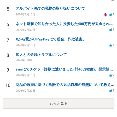
5
アルバイト先での私物の取り扱いについて
1
2026年7月16日
6
ネット麻雀で知り合った人に投資した400万円が返金されない
1
2026年7月30日
7
Xから繋がりPayPayにて送金、詐欺被害。
1
2026年7月15日
8
知人との金銭トラブルについて
2026年8月8日
9
snsにてチケット詐欺に遭いました(計40万程度)。開示請求や今後の対応について質問したいです。
2
2026年7月13日
10
商品の瑕疵に基づく訴訟での返品義務の有無について教えてください
1
2026年7月22日
もっと見る