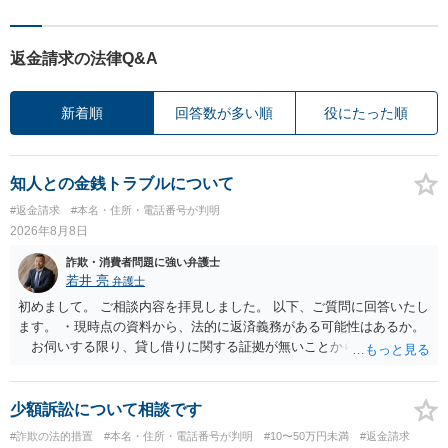
返金請求の法律Q&A
新着順
回答数が多い順
役にたった順
知人との金銭トラブルについて
#返金請求
#本名・住所・電話番号が判明
2026年8月8日
詐欺・消費者問題に強い弁護士
若井 亮
弁護士
初めまして。 ご相談内容を拝見しました。 以下、ご質問に回答いたし
ます。 ・現時点の資料から、法的に返済義務がある可能性はあるか。
お伺いする限り、貸し借りに関する証拠が無いことから、相手方が
貸金であるとして返金を請求することは難しいと思います。 ・相手の
主張や現在の資料を踏まえ、今後どのように対応するのが適切か。
贈与か消費貸借かの争いにおいては、様々な圧力をかけて回収をしよ
少額訴訟について相談です
うとするケースも散見されます。 ご自身での対応に窮するようであ
#詐欺の法的措置
#本名・住所・電話番号が判明
#10〜50万円未満
#返金請求
れば、代理人を立てることもご検討ください。 ・相手へ送る回答文に