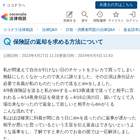
弁護士の方はこちら
ココナラへ
投稿する
探す
閲覧履歴
マイリスト
ログイン
ココナラ法律相談
法律Q&A
詐欺・消費者問題の法律Q&A
返金請求
保険証の返却を求める方法について
公開日時：
2023年4月27日 11:10
更新日時：
2024年9月4日 11:43
私が間違えて自分が行けない日のチケットをクレカで買ってしまい
無駄にしたくなかったので友人に譲りました。その公演は身分証が
必要で名義が私のものだったので送るとdmをしました。

4/9夜保険証を送ると私がdmする→4/13夜速達で送ってと相手に言
われる→4/14夜身分証を発送する→4/16公演の日、届いてなくて入
場出来なかったので返金して欲しいと相手からdmがくる

こんな流れです。

私はほぼ確実に到着が間に合う日にdmを送ったのに返事が遅かった
相手が悪いと思っているという主旨を伝え返金はできないというよ
うな返事をし、了解ですと来たのでお金の面では一応解決しまし
た。
