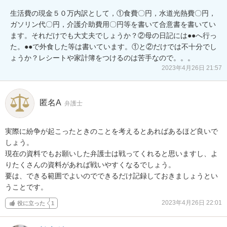
生活費の現金５０万内訳として，①食費〇円，水道光熱費〇円，
ガソリン代〇円，介護介助費用〇円等を書いて合意書を書いてい
ます。それだけでも大丈夫でしょうか？②母の日記には●●へ行っ
た。●●で外食した等は書いています。①と②だけでは不十分でし
ょうか？レシートや家計簿をつけるのは苦手なので。。。
2023年4月26日 21:57
匿名A
弁護士
実際に紛争が起こったときのことを考えるとあればあるほど良いで
しょう。

現在の資料でもお願いした弁護士は戦ってくれると思いますし、よ
りたくさんの資料があれば戦いやすくなるでしょう。

要は、できる範囲でよいのでできるだけ記録しておきましょうとい
うことです。
2023年4月26日 22:01
役に立った
1