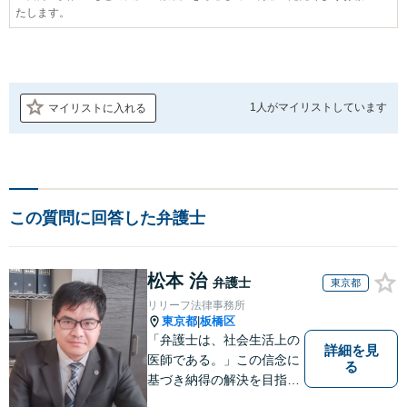
たします。
1人が
マイリストしています
マイリストに入れる
この質問に回答した弁護士
松本 治
弁護士
東京都
リリーフ法律事務所
東京都
板橋区
|
「弁護士は、社会生活上の
詳細を見
医師である。」この信念に
る
基づき納得の解決を目指し
ます。