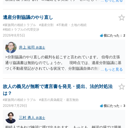
あります。その「連絡」だけを弁護士が業務としてお受けすることは
できない、という意味でした。
遺産分割協議のやり直し
#家族間の相続トラブル
#遺産分割
#不動産・土地の相続
#相続トラブルの代理交渉
2026年8月5日
役にたった
2
井上 祐司
弁護士
>分割協議のやり直しの裁判を起こすと言われています。 伯母の主張
通り協議書は無効なのでしょうか。 現時点では、遺産分割協議に基
づく不動産登記がされている状況で、分割協議自体の無効を裁判所が
認めたわけではないので、分割協議の効力に影響はありません。 先
方の訴訟の主張及び立証次第ですが、 ・御祖母様の認知能力に関する
医師の意見書、筆跡鑑定 が提出されればその効力が否定される可能性
故人の義兄が無断で遺言書を発見・提出、法的対処法
はありますが、 ・伯母様自身が分割協議に加わっていること ・御祖母
は？
様の意に反する遺産分割協議を行う実益が誰にあったかの立証が困難
#家族間の相続トラブル
#遺言の真偽鑑定・遺言無効
であること からすると、実際に遺産分割協議の効力が否定される可能
2026年7月29日
役にたった
3
性はそれほど高くない（立証のハードルは非常に高い）ということが
言えると思います。
三村 勇人
弁護士
相続人であれば検認に呼び出されます。 もっとも、検認の場では簡単