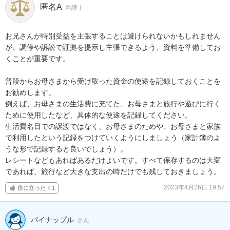
匿名A
弁護士
お兄さんが特別受益を主張することは避けられないかもしれません
が、調停や訴訟で証拠を提示し主張できるよう、資料を準備してお
くことが重要です。

普段からお母さまから受け取った資金の使途を記録しておくことを
お勧めします。

例えば、お母さまの生活費に充てた、お母さまと旅行や遊びに行く
ために使用したなど、具体的な使途を記録してください。

生活費名目での譲渡ではなく、お母さまのためや、お母さまと家族
で利用したという記録をつけていくようにしましょう（家計簿のよ
うな形で記録すると良いでしょう）。

レシートなどもあればあるだけよいです。すべて保存するのは大変
であれば、旅行など大きな支出の時だけでも残しておきましょう。
2023年4月26日 19:57
役に立った
1
パイナップル
さん