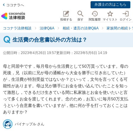
弁護士の方はこちら
ココナラへ
投稿する
探す
閲覧履歴
マイリスト
ログイン
ココナラ法律相談
法律Q&A
相続・遺言の法律Q&A
家族間の相続ト
生活費の合意書以外の方法は？
公開日時：
2023年4月26日 19:57
更新日時：
2023年5月6日 14:19
母と同居中です，毎月母から生活費として50万貰っています。母の
死後，兄（以前に兄が母の通帳から大金を勝手に引き出していた）
が，生活費が特別受益ではないか？といって，文句を言ってくる可
能性があります。母は兄が勝手にお金を使い込んでいたことを知っ
て激怒し，できるだけ生きている間に私家族とお金を使いたいと言
って多くお金を渡してくれます。念のため，お互いに毎月50万支払
うという合意書を書いていますが，他に何か手を打っておくことは
ありますか？
パイナップル さん