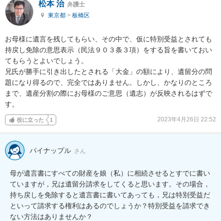
松本 治
弁護士
東京都
>
板橋区
お母様に遺言を残してもらい、その中で、仮に特別受益とされても
持戻し免除の意思表示（民法９０３条３項）をする旨を書いておい
てもらうとよいでしょう。

兄氏が勝手に引き出したとされる「大金」の額により、遺留分の問
題になり得るので、完全ではありません。しかし、かなりのところ
まで、遺産分割の際にお母様のご意思（遺志）が反映されるはずで
す。
2023年4月26日 22:52
役に立った
1
パイナップル
さん
母が遺言書にすべての財産を娘（私）に相続させるとすでに書い
ていますが，兄は遺留分請求をしてくると思います。その場合，
持ち戻しを免除すると遺言書に書いてあっても，兄は特別受益だ
といって請求する権利はあるのでしょうか？特別受益を請求でき
ない方法はありませんか？