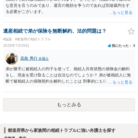
な意見を言うのみであり、遺言の無効を争うのであれば別途裁判をす
る必要がございます。
遺産相続で弟が保険を無断解約、法的問題は？
#協議
#家族間の相続トラブル
2026年7月26日
役にたった
3
高島 秀行
弁護士
弟が勝手に被相続人の判子を使って、相続人共有状態の保険金の解約
をし、現金を受け取ることは合法なのでしょうか？ 弟が被相続人に無
断で被相続人の保険契約を解約したことは 刑事的にも犯罪となる可能
性があり、民事的には無効だと思います。 保険会社で解約の際に提出
された書類のコピーを取得して、弁護士に面談で詳しい事情を話して
相談 されたら良いと思います。
もっとみる
都道府県から家族間の相続トラブルに強い弁護士を探す