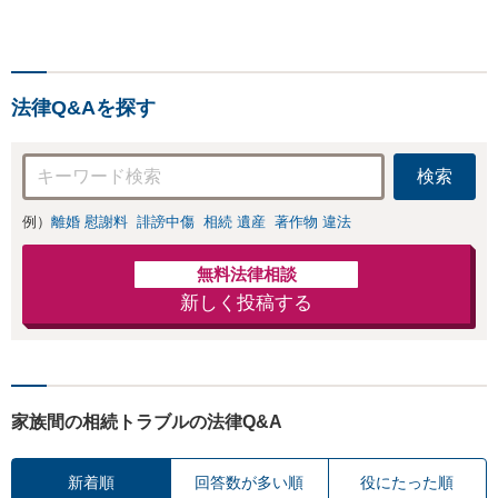
法律Q&Aを探す
検索
例）
離婚 慰謝料
誹謗中傷
相続 遺産
著作物 違法
無料法律相談
新しく投稿する
家族間の相続トラブルの法律Q&A
新着順
回答数が多い順
役にたった順