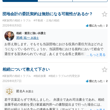
団地会計の委託契約は無効になる可能性があるか？
#家族間の相続トラブル
#不動産・土地の相続
2026年8月9日
役にたった
2
相続・遺言に強い弁護士
尾崎 祐一
弁護士
お答え致します。そもそも当該団地における役員の選任方法はどのよ
うになっているのでしょうか。当該団地における規約において総会で
選任する旨決められていれば，あくまでも会長と貴殿相互間における
団地会計の委託契約であって貴殿が役員になることはありません。但
し，団地と貴殿との委託契約は有効に成立しています。当該団地にお
ける役員の選任が会長の専権でできるのであれば，貴殿と会長との合
相続について教えて下さい
意により委託契約は有効に成立しています。
#家族間の相続トラブル
#相続放棄
#相続トラブルの代理交渉
2026年8月7日
役にたった
2
匿名A
弁護士
若干言葉足らずで失礼しました。 弁護士であれ司法書士であれ、相続
放棄手続の依頼を受け家庭裁判所への書類提出まで行った場合には、
順位が繰り上がる方への連絡を事実上（サービスとして）行うことは