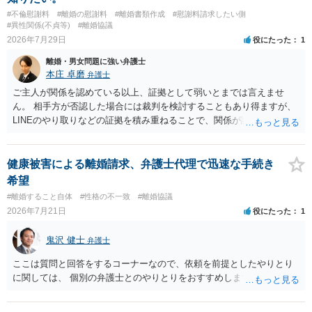
#不倫慰謝料
#離婚の慰謝料
#離婚書類作成
#慰謝料請求したい側
#異性関係(不貞等)
#離婚協議
2026年7月29日
役にたった
1
離婚・男女問題に強い弁護士
本庄 卓磨
弁護士
ご主人が関係を認めている以上、証拠として弱いとまでは言えませ
ん。 相手方が否認した場合には裁判を検討することもあり得ますが、
LINEのやり取りなどの証拠を積み重ねることで、関係が認定される余
地は十分にあります。 ただし、手元の証拠でどこまで認定できるかは
個別の事情によりますので、お早めに弁護士に相談されることをおす
すめします。
健康被害による離婚請求、弁護士代理で迅速な手続き
希望
#離婚すること自体
#性格の不一致
#離婚協議
2026年7月21日
役にたった
1
鬼沢 健士
弁護士
ここは質問と回答をするコーナーなので、依頼を前提としたやりとり
に関しては、 個別の弁護士とのやりとりをおすすめします。