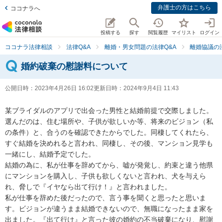
弁護士の方はこちら
ココナラへ
投稿する
探す
閲覧履歴
マイリスト
ログイン
ココナラ法律相談
法律Q&A
離婚・男女問題の法律Q&A
離婚協議の
婚約破棄の慰謝料について
公開日時：
2023年4月26日 16:02
更新日時：
2024年9月4日 11:43
某ブライダルのアプリで出会った男性と結婚前提で交際しました。

選んだのは、住む場所や、子供が欲しいか等、将来のビジョン（私
の条件）と、合うのを確認できたからでした。同棲してくれたら、
すぐ結婚を決めれると言われ、同棲し、その後、マンション見学も
一緒にし、結婚予定でした。

結婚の為に、私が仕事を辞めてから、嘘が発覚し、約束と違う他県
にマンションを購入し、子供も欲しくないと言われ、犬を与えら
れ、脅しで『イヤなら出て行け！』と言われました。

私が仕事を辞めた後だったので、言う事を聞くと思ったと思いま
す。ビジョンが違うまま結婚できないので、無職になったまま家を
出ました。『出て行け』と言った彼の婚約の不当破棄になり、慰謝