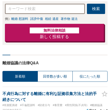
尽力いたします。
ご相談ください
検索
例）
離婚 慰謝料
誹謗中傷
相続 遺産
著作物 違法
無料法律相談
新しく投稿する
離婚協議の法律Q&A
新着順
回答数が多い順
役にたった順
不貞行為に対する離婚に有利な証拠収集方法と法的手
続きについて
#有責配偶者
#不倫慰謝料
#財産分与
#養育費
#異性関係(不貞等)
#離婚協議