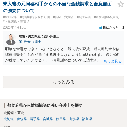
未入籍の元同棲相手からの不当な金銭請求と合意書面
の強要について
#婚約破棄
#慰謝料請求された側
#借金・浪費癖
#離婚協議
#異性関係(不貞等)
#内縁関係・事実婚
2026年7月16日
役にたった
1
離婚・男女問題に強い弁護士
泉 亮介
弁護士
明確な合意ができていないとなると、退去後の家賃、退去違約金や修
繕費用等をこちらが負担する理由はないように思われます。 仮に婚約
が成立していたとなると、不貞慰謝料については請求される可能性が
あるため検討しておく必要があるでしょう。 弁護士を立てる予定であ
れば早めに弁護士に相談し、弁護士から回答をさせると良いでしょ
う。
もっとみる
都道府県から離婚協議に強い弁護士を探す
北海道・東北
北海道
青森県
岩手県
宮城県
秋田県
山形県
福島県