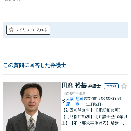
マイリストに入れる
この質問に回答した弁護士
田靡 裕基
弁護士
大阪府
田靡法律事務所
大阪
池田
営業時間：00:00~23:59
|
府
市
（土日祝日）
【初回相談無料】【電話相談可】
【元防衛庁勤務】【弁護士歴10年以
上】【不当要求事件対応】離婚・男
女問題や労働・雇用、不動産など幅