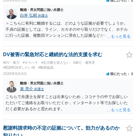
2026年8月5日
役にたった
2
離婚・男女問題に強い弁護士
白井 弘昭
弁護士
＞こちらに有利に離婚するには、どのような証拠が必要でしょうか。
不貞の証拠としては、ライン、カカオのやり取りだけでなく、ホテル
に行った証拠、複数回マンションに滞在した証拠などが有効です。 不
貞の証拠があれば、離婚をさらに有利に進める（離婚したい時期に離
婚する、慰謝料をとるなど）ことができると思われます。 ただし、不
貞発覚後、長期間同居を続けると、不貞を許したとの評価につながる
DV被害の緊急対応と継続的な法的支援を求む
場合がありますので、ご注意ください。 以上、ご参考まで。
#DV・暴力
#モラハラ
#生活費を渡さない
#暴行・傷害罪
#慰謝料請求したい側
#離婚協議
2026年8月4日
役にたった
2
離婚・男女問題に強い弁護士
泉 亮介
弁護士
こちらで弁護士を探すことは出来ないため，ココナラの中でお探しい
ただいてご連絡をお取りいただくか，インターネット等でお探しいた
だく必要があるかと思われます。
慰謝料請求時の不定の証拠について。効力があるのか
知りたい。