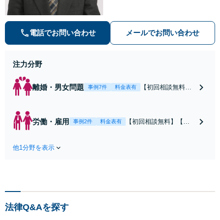
広くご相談ください。相談者さまの
悩みに親身に寄り添い、最適な結果
が得られるように尽力いたします。
電話でお問い合わせ
メールでお問い合わせ
注力分野
離婚・男女問題
【初回相談無料】
事例7件
料金表有
【電話相談可】
【弁護士歴10年以
上】【24時間受
労働・雇用
【初回相談無料】【電
事例2件
料金表有
付】【不当要求事
話相談可】【弁護士歴1
件対応】慰謝料を
0年以上】【24時間受
請求したいorされ
他1分野を表示
付】【不当要求事件対
た／面会交流／親
応】労働者側・使用者
権など幅広く対
側どちらも対応いたし
応。離婚・男女問
ます。組織で働いてい
題は弁護士登録以
た経験を活かした具体
降最も注力してき
的かつ実践的なサポー
ました。最適な結
法律Q&Aを探す
トが可能です。有利に
果が得られるよう
解決するためにもぜひ