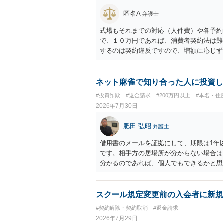
匿名A
弁護士
式場もそれまでの対応（人件費）や各予約
で、１０万円であれば、消費者契約法は難
するのは契約違反ですので、増額に応じず
がないことになります。
ネット麻雀で知り合った人に投資し
#投資詐欺
#返金請求
#200万円以上
#本名・住
2026年7月30日
肥田 弘昭
弁護士
借用書のメールを証拠にして、期限は1年
です。相手方の居場所が分からない場合は
分かるのであれば、個人でもできるかと思
スクール規定変更前の入会者に新規
#契約解除・契約取消
#返金請求
2026年7月29日