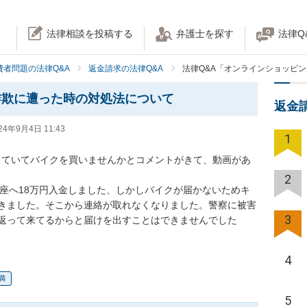
法律相談を投稿する
弁護士を探す
法律Q
費者問題の法律Q&A
返金請求の法律Q&A
法律Q&A「オンラインショッピ
詐欺に遭った時の対処法について
返金
24年9月4日 11:43
1
探していてバイクを買いませんかとコメントがきて、動画があ
2
口座へ18万円入金しました、しかしバイクが届かないためキ
ってきました。そこから連絡が取れなくなりました。警察に被害
3
返って来てるからと届けを出すことはできませんでした
4
満
5