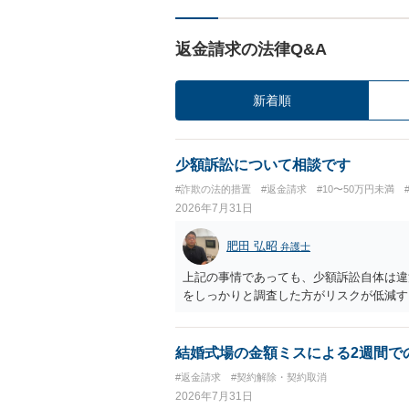
返金請求の法律Q&A
新着順
少額訴訟について相談です
#詐欺の法的措置
#返金請求
#10〜50万円未満
2026年7月31日
肥田 弘昭
弁護士
上記の事情であっても、少額訴訟自体は違
をしっかりと調査した方がリスクが低減す
結婚式場の金額ミスによる2週間で
#返金請求
#契約解除・契約取消
2026年7月31日