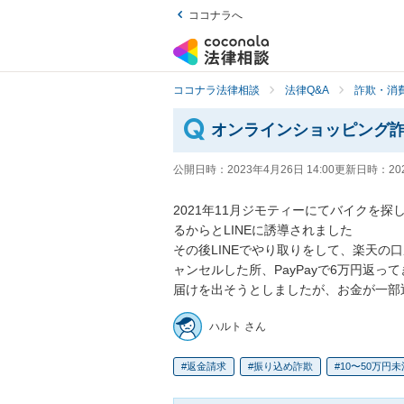
ココナラへ
ココナラ法律相談
法律Q&A
詐欺・消
オンラインショッピング
公開日時：
2023年4月26日 14:00
更新日時：
20
2021年11月ジモティーにてバイクを
るからとLINEに誘導されました

その後LINEでやり取りをして、楽天の
ャンセルした所、PayPayで6万円返
届けを出そうとしましたが、お金が一部
ハルト さん
返金請求
振り込め詐欺
10〜50万円未