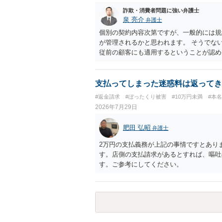
詐欺・消費者問題に強い弁護士
泉 亮介
弁護士
個別の契約内容次第ですが、一般的には規
が管理されるかと思われます。 そうでな
従前の顧客にも適用するということが認め
支払ってしまった迷惑料は返ってき
#返金請求
#ぼったくり被害
#10万円未満
#本
2026年7月29日
肥田 弘昭
弁護士
2万円の支払義務が上記の事情ですとあり
す。店側の支払請求があるとすれば、嘔吐
す。ご参考にしてください。