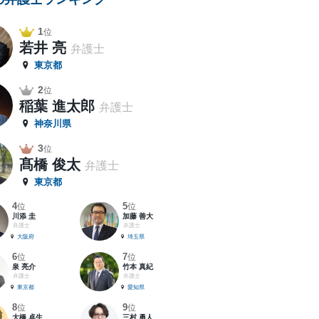
1
位
若井 亮
弁護士
東京都
2
位
稲葉 進太郎
弁護士
神奈川県
3
位
髙橋 俊太
弁護士
東京都
4
5
位
位
川添 圭
加藤 善大
弁護士
弁護士
大阪府
埼玉県
6
7
位
位
泉 亮介
竹本 真紀
弁護士
弁護士
東京都
愛知県
8
9
位
位
大橋 卓生
三村 勇人