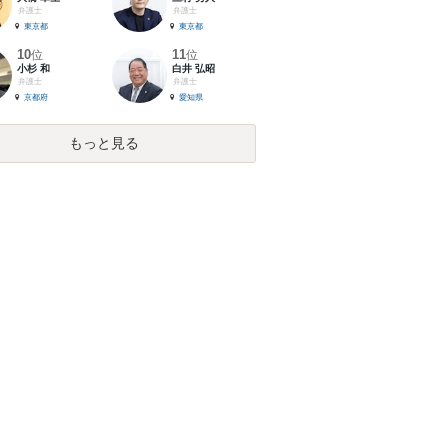
弁護士
弁護士
東京都
東京都
10
11
位
位
小杉 和
白井 弘昭
弁護士
弁護士
京都府
愛知県
もっと見る