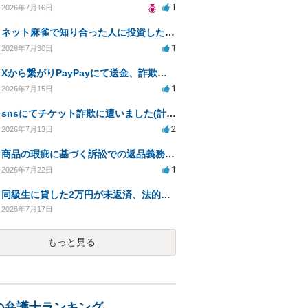
1
2026年7月16日
ネット麻雀で知り合った人に投資した400万円が返金されない
1
2026年7月30日
Xから繋がりPayPayにて送金、詐欺被害。
1
2026年7月15日
snsにてチケット詐欺に遭いました(計40万程度)。開示請求や今後の対応について質問したいです。
2
2026年7月13日
商品の瑕疵に基づく訴訟での返品義務の有無について教えてください
1
2026年7月22日
同級生に貸した2万円が未返済、法的措置を検討中
2026年7月17日
もっと見る
の弁護士ランキング