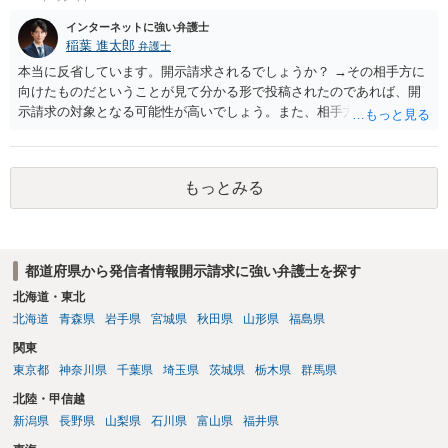
インターネットに強い弁護士
稲葉 進太郎
弁護士
本当に反省しています。開示請求されるでしょうか？ →その相手方に
向けたものだということが見て分かる形で投稿されたのであれば、開
示請求の対象となる可能性が高いでしょう。また、相手方の投稿した
文章からすると、実際に発信者情報開示請求がなされる可能性がある
と存じます。発信者情報開示請求が進むと、投稿に使った回線の契約
者のところに、意見照会がなされます。アカウント情報開示の場合
もっとみる
は、アカウントの登録メールに意見照会がなされます。 また、された
場合賠償金はいくらでしょうか。 →ケースバイケースであり、数万円
から１００万単位まで様々でしょう。裁判外であれば交渉して相手方
の請求額から減額することを試みることとなるでしょう。
都道府県から発信者情報開示請求に強い弁護士を探す
北海道・東北
北海道
青森県
岩手県
宮城県
秋田県
山形県
福島県
関東
東京都
神奈川県
千葉県
埼玉県
茨城県
栃木県
群馬県
北陸・甲信越
新潟県
長野県
山梨県
石川県
富山県
福井県