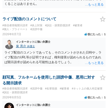
くることはありません。
ライブ配信のコメントについて
#発信者情報開示請求
#炎上対策
#訴訟・損害賠償請求
#被害者
#個人・プライベート
#誹謗中傷
2026年8月7日
役にたった
1
インターネットに強い弁護士
泉 亮介
弁護士
ライブ配信のコメントであっても，そのコメントがされた日時や，ラ
イブ配信のURL等が証明できれば，権利侵害が認められるものであれ
ば開示請求が認められる可能性はあるでしょう。
顔写真、フルネームを使用した誹謗中傷、悪用に対す
る開示請求
#発信者情報開示請求
#誹謗中傷
#名誉毀損
#被害者
#ネット上の個人特定被害
#訴訟・損害賠償請求
2026年8月5日
役にたった
1
インターネットに強い弁護士