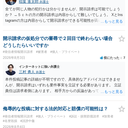
稲葉 進太郎
弁護士
全てが同じ人物の犯行かは分かりませんが、開示請求は可能でしょう
か？ →５ｃｈの方の開示請求は内容からして難しいでしょう。 XとIns
tagramの方は内容からして開示請求ができる可能性が高いでしょう。
ただ、アカウントが削除されていると開示請求は失敗する可能性が高
いでしょう。７月中にアカウントが削除されている場合、今から進め
ても失敗する可能性が高いように思われます。 相手を特定できた場
開示請求の仮処分での審尋で２回目で終わらない場合
合、相手に全ての弁護士費用を負担させることは可能でしょうか？ →
どうしたらいいですか
訴訟外の交渉で相手方が認めれば負担させることができるでしょう。
#発信者情報開示請求
#被害者
#個人・プライベート
訴訟で判決となった場合は、実際の弁護士費用が認められる場合と認
2026年8月3日
役にたった
7
められない場合があり何ともいえないところでしょう。
インターネットに強い弁護士
三村 勇人
弁護士
本件投稿記事の詳細が不明ですので、具体的なアドバイスはできませ
んが、開示請求はいずれも要件事実を立証する必要があります。 立証
責任は請求者側にあります。 相手方からの反論があっても、裁判官が
要件事実を満たしていると判断すれば、補充は求められません。 相手
方が口頭で反論したのは、仮処分は迅速性が要求されるためです。 書
面での反論となれば、より遅延する可能性がございます。 また、本件
侮辱的な投稿に対する法的対応と賠償の可能性は？
はXのため、APのIPアドレスの保存期間の問題もございます。 開示請
#発信者情報開示請求
#個人・プライベート
#訴訟・損害賠償請求
#加害者
求は法律知識が不可欠ですが、それだけでは足りず、実務を踏まえた
#名誉毀損
#誹謗中傷
方法を選択することが重要です。
2026年8月4日