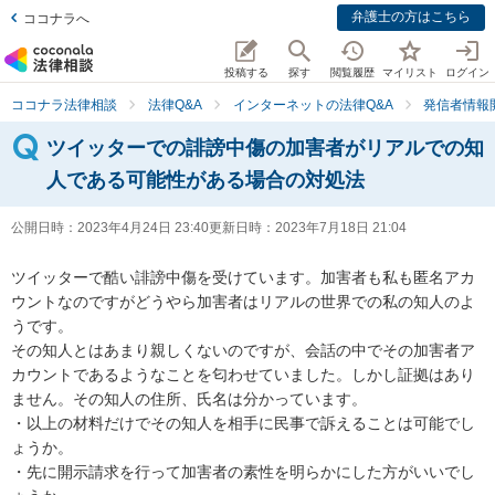
弁護士の方はこちら
ココナラへ
投稿する
探す
閲覧履歴
マイリスト
ログイン
ココナラ法律相談
法律Q&A
インターネットの法律Q&A
発信者情報
ツイッターでの誹謗中傷の加害者がリアルでの知
人である可能性がある場合の対処法
公開日時：
2023年4月24日 23:40
更新日時：
2023年7月18日 21:04
ツイッターで酷い誹謗中傷を受けています。加害者も私も匿名アカ
ウントなのですがどうやら加害者はリアルの世界での私の知人のよ
うです。

その知人とはあまり親しくないのですが、会話の中でその加害者ア
カウントであるようなことを匂わせていました。しかし証拠はあり
ません。その知人の住所、氏名は分かっています。

・以上の材料だけでその知人を相手に民事で訴えることは可能でし
ょうか。

・先に開示請求を行って加害者の素性を明らかにした方がいいでし