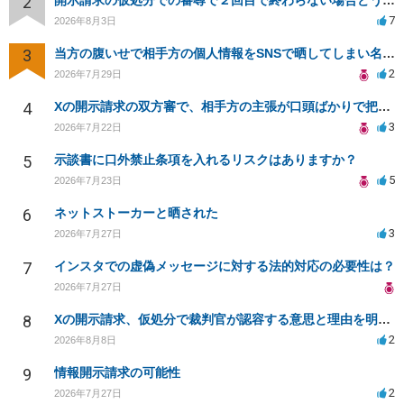
2
開示請求の仮処分での審尋で２回目で終わらない場合どうしたらいいですか
7
2026年8月3日
3
当方の腹いせで相手方の個人情報をSNSで晒してしまい名誉毀損させてしまったかもしれない
2
2026年7月29日
4
Xの開示請求の双方審で、相手方の主張が口頭ばかりで把握しきれません
3
2026年7月22日
5
示談書に口外禁止条項を入れるリスクはありますか？
5
2026年7月23日
6
ネットストーカーと晒された
3
2026年7月27日
7
インスタでの虚偽メッセージに対する法的対応の必要性は？
2026年7月27日
8
Xの開示請求、仮処分で裁判官が認容する意思と理由を明確化しても、相手側は争って引き延ばしますか
2
2026年8月8日
9
情報開示請求の可能性
2
2026年7月27日