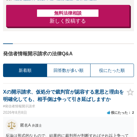
無料法律相談
新しく投稿する
発信者情報開示請求の法律Q&A
新着順
回答数が多い順
役にたった順
Xの開示請求、仮処分で裁判官が認容する意思と理由を
明確化しても、相手側は争って引き延ばしますか
#発信者情報開示請求
2026年8月8日
役にたった
2
匿名A
弁護士
反論は形式的なもので、結果的に裁判所が判断すればそれ以上争って