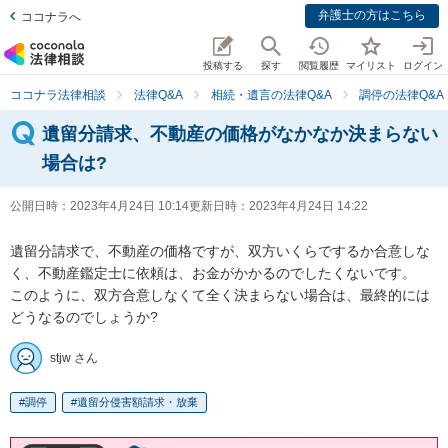
弁護士の方はこちら
ココナラへ
投稿する
探す
閲覧履歴
マイリスト
ログイン
ココナラ法律相談
法律Q&A
相続・遺言の法律Q&A
調停の法律Q&A
遺留分請求、不動産の価格がなかなか決まらない
場合は?
公開日時：
2023年4月24日 10:14
更新日時：
2023年4月24日 14:22
遺留分請求で、不動産の価格ですが、双方いくらでするか合意しな
く、不動産鑑定士に依頼は、お金がかかるのでしたくないです。

このように、双方合意しなくて全く決まらない場合は、最終的には
どうなるのでしょうか?
stjw さん
調停
遺留分侵害額請求・放棄