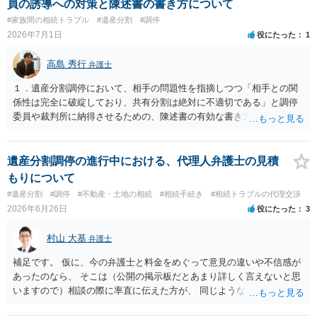
員の誘導への対策と陳述書の書き方について
#家族間の相続トラブル
#遺産分割
#調停
2026年7月1日
役にたった
1
高島 秀行
弁護士
１．遺産分割調停において、相手の問題性を指摘しつつ「相手との関
係性は完全に破綻しており、共有分割は絶対に不適切である」と調停
委員や裁判所に納得させるための、陳述書の有効な書き方やポイント
はありますでしょうか。 ２．もし調停が不成立となり「審判」に移行
した場合、調停委員が裁判官に対して「共有分割が有効な解決策であ
る」という意見を出すことは実務上よくあることでしょうか。また、
遺産分割調停の進行中における、代理人弁護士の見積
裁判官が審判で強制的に共有分割を命じる可能性はどの程度あるので
もりについて
しょうか。 ３．現在の状況において、調停委員の強引な誘導に流され
#遺産分割
#調停
#不動産・土地の相続
#相続手続き
#相続トラブルの代理交渉
ず、共有分割を確実に避けるために、今から取れるその他の法的な手
2026年6月26日
役にたった
3
段や主張の組み立て方があれば教えていただきたいです。 共有分割
を避ける方法は、共有ではだめだということだけを主張しても 避けら
村山 大基
弁護士
れません。 本件遺産分割では、共有分割以外のあなたが希望する分割
方法が、 共有分割よりも適切で、その方法が可能であることを 主張立
補足です。 仮に、今の弁護士と料金をめぐって意見の違いや不信感が
証していく必要があります。 そのためには、その土地建物は、現在
あったのなら、 そこは（公開の掲示板だとあまり詳しく言えないと思
どのように使用されていて、今後どのようにしていくのか 不動産の
いますので）相談の際に率直に伝えた方が、 同じようなトラブルを避
評価額がいくらで、遺産全体の中でどのような位置を占めるか 相続
ける上で重要だと思います。
人は何人いて、どのような遺産分割方法を希望しているのか などの