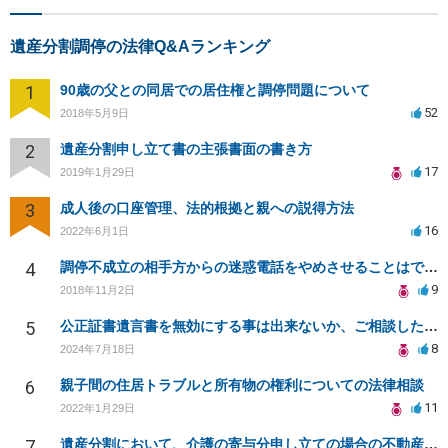
遺産分割調停の法律Q&Aランキング
1
90歳の父との同居での居住権と調停問題について
52
2018年5月9日
2
遺産分割申し立て書の主張書面の書き方
17
2019年1月29日
3
成人後の口座管理、法的根拠と親への説得方法
16
2022年6月1日
4
調停不成立の相手方からの迷惑電話をやめさせることはできますか？
9
2018年11月2日
5
公正証書遺言書を無効にする事は出来ないか、ご相談したいです。
8
2024年7月18日
6
親子間の住居トラブルと所有物の権利についての法律相談
11
2022年1月29日
7
遺産分割において、介護の寄与分申し立ての場合の不動産査定について。