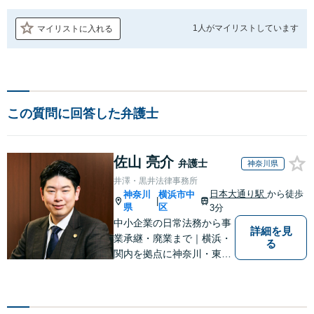
1人が
マイリストしています
マイリストに入れる
この質問に回答した弁護士
佐山 亮介
弁護士
神奈川県
井澤・黒井法律事務所
日本大通り駅
から徒歩
神奈川
横浜市中
|
県
区
3分
中小企業の日常法務から事
詳細を見
業承継・廃業まで｜横浜・
る
関内を拠点に神奈川・東京
対応【休日・夜間面談可】
【日本大通り駅3分】