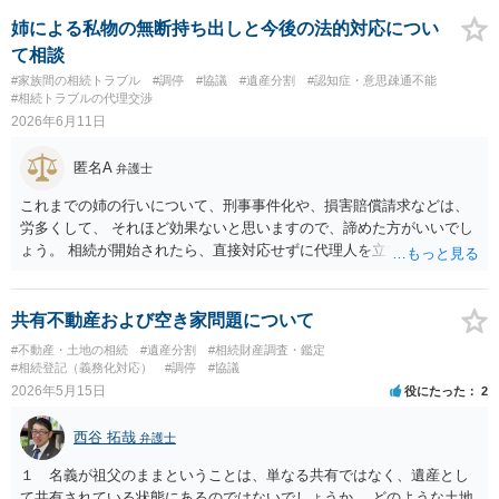
詳しい事情が分からなければ あなたの希望する分割方法が適切で、そ
姉による私物の無断持ち出しと今後の法的対応につい
の方法を取ることが可能かどうか わかりません。 弁護士に面談で詳し
て相談
い事情を話して相談された方がよいと思います。
#家族間の相続トラブル
#調停
#協議
#遺産分割
#認知症・意思疎通不能
#相続トラブルの代理交渉
2026年6月11日
匿名A
弁護士
これまでの姉の行いについて、刑事事件化や、損害賠償請求などは、
労多くして、 それほど効果ないと思いますので、諦めた方がいいでし
ょう。 相続が開始されたら、直接対応せずに代理人を立てるなどし
て、手続を進めたらいいでしょう。
共有不動産および空き家問題について
#不動産・土地の相続
#遺産分割
#相続財産調査・鑑定
#相続登記（義務化対応）
#調停
#協議
2026年5月15日
役にたった
2
西谷 拓哉
弁護士
１ 名義が祖父のままということは、単なる共有ではなく、遺産とし
て共有されている状態にあるのではないでしょうか。 どのような土地