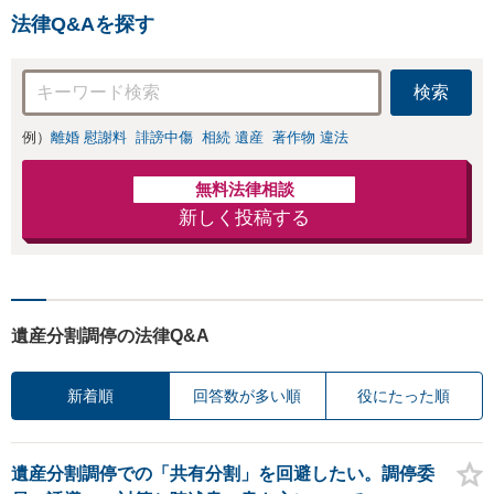
法律Q&Aを探す
検索
例）
離婚 慰謝料
誹謗中傷
相続 遺産
著作物 違法
無料法律相談
新しく投稿する
遺産分割調停の法律Q&A
新着順
回答数が多い順
役にたった順
遺産分割調停での「共有分割」を回避したい。調停委