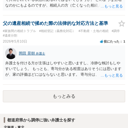
なのかにもよるのですが、相続人の方（亡くなった相続人がおられる
場合は、代襲相続人）の連絡先等判明しているようであれば 遺産分割
の申立てを行うことが考えられます。 たとえば、みなが要らない土地
建物ということであれば、遺産分割協議の中で、申立人のお父様が全
父の遺産相続で揉めた際の法律的な対応方法と基準
て権利を無償で取得して 今後は、お父様で必要な対応を行うと提案す
#家族間の相続トラブル
#相続登記（義務化対応）
#不動産・土地の相続
#調停
ることなどは一つ考えられるかなと思います。 なお、遺産としての共
#遺産分割
有と、通常の共有が混在している場合はまた少し話が変わってきます
2026年5月10日
役にたった
1
のでご留意ください。 ２ 法テラスの利用については各法律事務所に
直接お尋ねされるとよいと思います。一定の収入や預貯金がお父さま
岡田 晃朝
弁護士
にある場合は ご利用が難しい場合があります。
弁護士を付ける方が主張はしやすいと思いますし、冷静な検討もしや
すいでしょう。 もっとも、寄与分がある程度はありそうには思います
が、家の評価ほどにはならないと思います。 寄与分は、それを外部の
介護サービスにたのんだ場合にかかる費用程度分を請求できるもので
すから、そこまで大きな額になることはあまりありません。 まずはご
相談からでは無いでしょうか。
もっとみる
都道府県から調停に強い弁護士を探す
北海道・東北