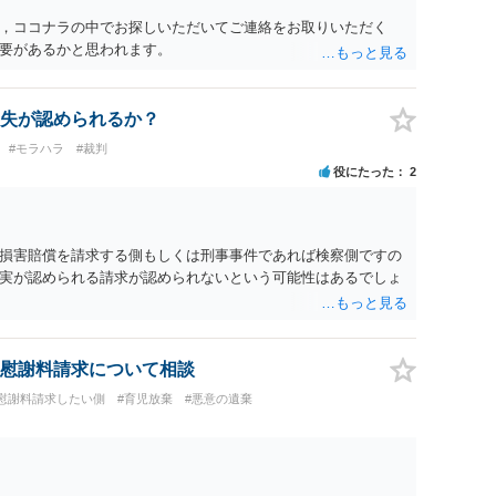
でも同じだと思います。）への対応ではあまり変わらないよう
，ココナラの中でお探しいただいてご連絡をお取りいただく
の交渉でもよいように思いますが，ゼロかどうかの観点であれ
要があるかと思われます。
ます。そうしますと，お近くの弁護士に相談して進めることを
失が認められるか？
#モラハラ
#裁判
役にたった
2
損害賠償を請求する側もしくは刑事事件であれば検察側ですの
実が認められる請求が認められないという可能性はあるでしょ
慰謝料請求について相談
#慰謝料請求したい側
#育児放棄
#悪意の遺棄