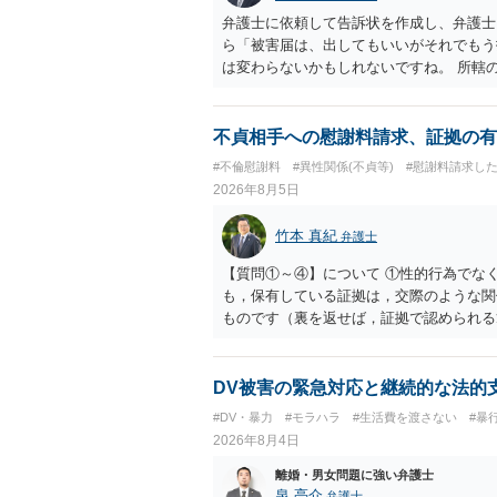
弁護士に依頼して告訴状を作成し、弁護士
ら「被害届は、出してもいいがそれでもう
は変わらないかもしれないですね。 所轄
ですが、実際に捜査をするのは、結局所轄
す。 一度、最寄りの「刑事に強い」とう
ご参考まで。
不貞相手への慰謝料請求、証拠の有
#不倫慰謝料
#異性関係(不貞等)
#慰謝料請求し
2026年8月5日
竹本 真紀
弁護士
【質問①～④】について ①性的行為でな
も，保有している証拠は，交際のような関
ものです（裏を返せば，証拠で認められる
ら，慰謝料請求を進めることでよいと思い
して，この点を考慮されることになるかも
を検討するのがよいと思います。今ある証
DV被害の緊急対応と継続的な法的
あれば，前向きに検討を進めるという考え
#DV・暴力
#モラハラ
#生活費を渡さない
#暴
とが前提であり，その価値と夫との関係と
2026年8月4日
れば，どのような内容の委任なのか不明で
訴訟にするか，その点の見極めや，相手方
離婚・男女問題に強い弁護士
かによって，考え方・進め方は変わってく
泉 亮介
弁護士