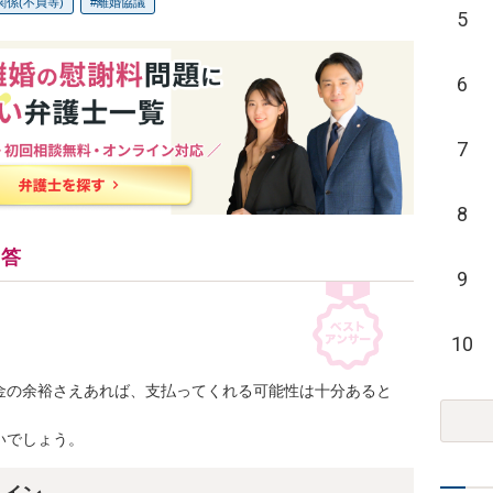
関係(不貞等)
離婚協議
5
6
7
8
回答
9
10
金の余裕さえあれば、支払ってくれる可能性は十分あると
いでしょう。