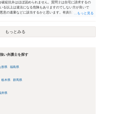
合破綻抗弁はほぼ認められません。質問２は自宅に請求するの
いる以上は違法になる危険もありますのでしない方が良いで
悪意の遺棄などに該当するかと思います。有責配偶者ですので
れても法的に成立しません。質問５は認知すると養育費支払
的に可能ですが法律で強制することはできません。質問６は可
ハメ撮り）、第三者撮影の腕組み写真、夫の自白録音まである
もっとみる
てください。
強い弁護士を探す
山形県
福島県
栃木県
群馬県
福井県