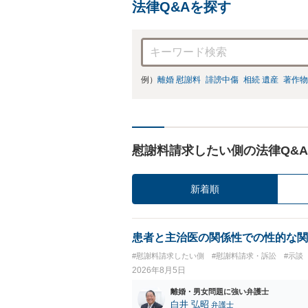
法律Q&Aを探す
例）
離婚 慰謝料
誹謗中傷
相続 遺産
著作物
慰謝料請求したい側の法律Q&A
新着順
患者と主治医の関係性での性的な関
#慰謝料請求したい側
#慰謝料請求・訴訟
#示談
2026年8月5日
離婚・男女問題に強い弁護士
白井 弘昭
弁護士