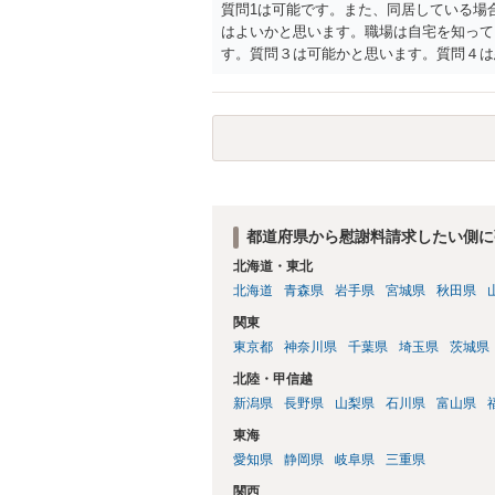
質問1は可能です。また、同居している場
はよいかと思います。職場は自宅を知って
す。質問３は可能かと思います。質問４は
相手方からの離婚は拒否しても仮に訴訟さ
い、相続権が発生します。合意があれば法
能です。質問７は不貞行為の写真データ（
のであれば十分かと思います。ご参考にし
都道府県から慰謝料請求したい側に
北海道・東北
北海道
青森県
岩手県
宮城県
秋田県
関東
東京都
神奈川県
千葉県
埼玉県
茨城県
北陸・甲信越
新潟県
長野県
山梨県
石川県
富山県
東海
愛知県
静岡県
岐阜県
三重県
関西