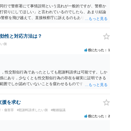
同行で警察署にて事情説明という流れが一般的ですが、警察か
打切りにしてほしい」と言われているのでしたら、あまり結論
の警察を飛び越えて、直接検察庁に訴えるのもありかもしれない
だと思われますので、やはり結論は変わらないかもしれないで
たっている弁護士に相談してみてはいかがでしょうか。 以上、
効性と対応方法は？
たい側
役にたった
1
く，性交類似行為であったとしても慰謝料請求は可能です。しか
係にあり，少なくとも性交類似行為の存在を確実に証明できる
範囲でしか認めていないことを窺わせるものです。）。ですか
ます。 ただ．慰謝料額については，婚姻破綻に至っていないと
しれません。 ②夫との今後のことを考えて書いてもらうか否か
拠以上のことを証明（証明力を強めることも含む）できるので
支援を求む
方でもよいでしょう。慰謝料請求としては証拠として使えるこ
行・傷害罪
#慰謝料請求したい側
#離婚協議
の均衡のように思います。 ③行政書士に委任をしているのであ
役にたった
2
すが，その行政書士との協議になると思います。請求するか，
は性交類似行為は認めているのか，それさえも否定しているの
ると思います。 ④性交類似行為を認めているにもかかわらず支