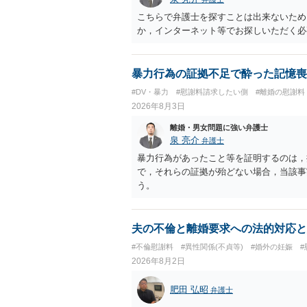
払を拒否するのであれば，本人（行政書士
こちらで弁護士を探すことは出来ないため
に思います。減額で折り合えるなら本人様
か，インターネット等でお探しいただく必
ば，訴訟に進むしかなくなるようにも思い
検討した方がよいようにも思います。
暴力行為の証拠不足で酔った記憶喪
#DV・暴力
#慰謝料請求したい側
#離婚の慰謝料
2026年8月3日
離婚・男女問題に強い弁護士
泉 亮介
弁護士
暴力行為があったこと等を証明するのは，
で，それらの証拠が殆どない場合，当該事
う。
夫の不倫と離婚要求への法的対応と
#不倫慰謝料
#異性関係(不貞等)
#婚外の妊娠
2026年8月2日
肥田 弘昭
弁護士