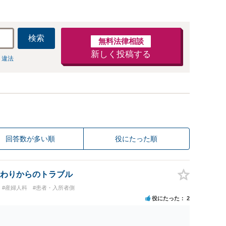
検索
無料法律相談
新しく投稿する
 違法
回答数が多い順
役にたった順
わりからのトラブル
#産婦人科
#患者・入所者側
役にたった
2