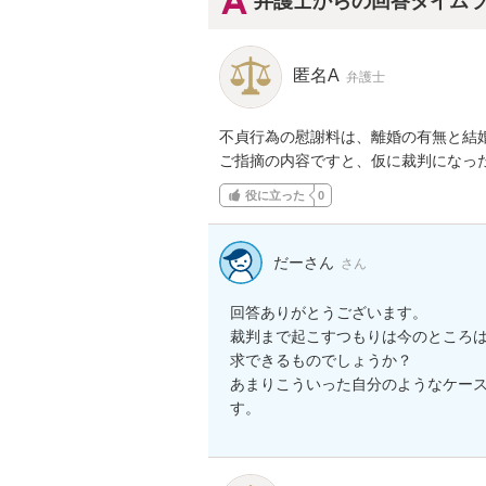
弁護士からの回答タイム
匿名A
弁護士
不貞行為の慰謝料は、離婚の有無と結婚
ご指摘の内容ですと、仮に裁判になっ
役に立った
0
だーさん
さん
回答ありがとうございます。

裁判まで起こすつもりは今のところ
求できるものでしょうか？

あまりこういった自分のようなケー
す。