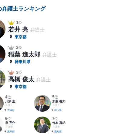
の弁護士ランキング
1
位
若井 亮
弁護士
東京都
2
位
稲葉 進太郎
弁護士
神奈川県
3
位
髙橋 俊太
弁護士
東京都
4
5
位
位
川添 圭
加藤 善大
弁護士
弁護士
大阪府
埼玉県
6
7
位
位
泉 亮介
竹本 真紀
弁護士
弁護士
東京都
愛知県