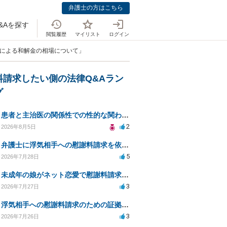
弁護士の方はこちら
&Aを探す
閲覧履歴
マイリスト
ログイン
為による和解金の相場について」
料請求したい側の法律Q&Aラン
グ
患者と主治医の関係性での性的な関わりからのトラブル
2
2026年8月5日
弁護士に浮気相手への慰謝料請求を依頼する費用相場は？
5
2026年7月28日
未成年の娘がネット恋愛で慰謝料請求を受けた場合の対処法は？
3
2026年7月27日
浮気相手への慰謝料請求のための証拠集めと探偵選び
3
2026年7月26日