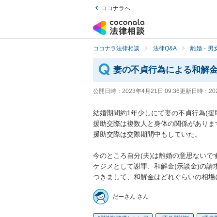
ココナラへ
ココナラ法律相談
法律Q&A
離婚・男
妻の不貞行為による和解
公開日時：
2023年4月21日 09:36
更新日時：
20
結婚期間約1年少しにて妻の不貞行為(援
援助交際は複数人と身体の関係があります
援助交際は交際期間中もしていた。

今のところ自分(夫)は離婚の意思ないです
ケジメとして謝罪、和解金(示談金)の請
つきまして、和解金はどれぐらいの相場
だーさん さん