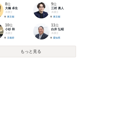
8
9
位
位
大橋 卓生
三村 勇人
弁護士
弁護士
東京都
東京都
10
11
位
位
小杉 和
白井 弘昭
弁護士
弁護士
京都府
愛知県
もっと見る