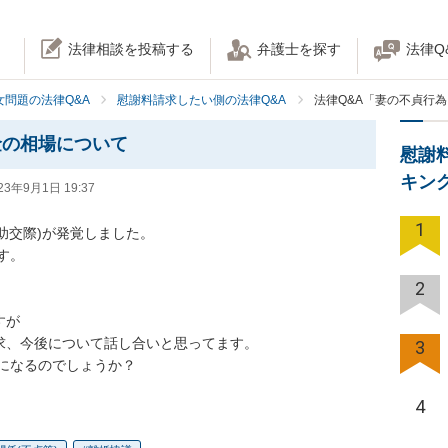
法律相談を投稿する
弁護士を探す
法律Q
女問題の法律Q&A
慰謝料請求したい側の法律Q&A
法律Q&A「妻の不貞行
金の相場について
慰謝
キン
23年9月1日 19:37
1
助交際)が発覚しました。

。

2
が

求、今後について話し合いと思ってます。

3
になるのでしょうか？
4