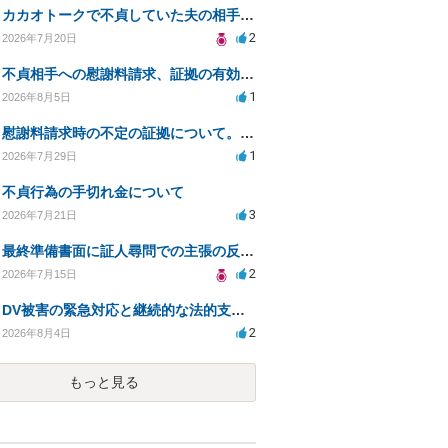
カカオトークで不貞していた夫の相手を特定したい
2
2026年7月20日
不貞相手への慰謝料請求、証拠の有効性と対応方法は？
1
2026年8月5日
慰謝料請求時の不定の証拠について。効力があるのか知りたい。
1
2026年7月29日
不貞行為の手切れ金について
3
2026年7月21日
最終準備書面に証人尋問での主張の反論を加えて良いか
2
2026年7月15日
DV被害の緊急対応と継続的な法的支援を求む
2
2026年8月4日
もっと見る