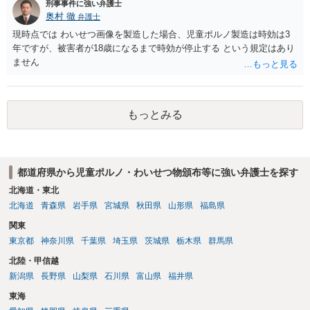
刑事事件に強い弁護士
奥村 徹
弁護士
現時点では わいせつ画像を製造した場合、児童ポルノ製造は時効は3
年ですが、被害者が18歳になるまで時効が停止する という規定はあり
ません
もっとみる
都道府県から児童ポルノ・わいせつ物頒布等に強い弁護士を探す
北海道・東北
北海道
青森県
岩手県
宮城県
秋田県
山形県
福島県
関東
東京都
神奈川県
千葉県
埼玉県
茨城県
栃木県
群馬県
北陸・甲信越
新潟県
長野県
山梨県
石川県
富山県
福井県
東海