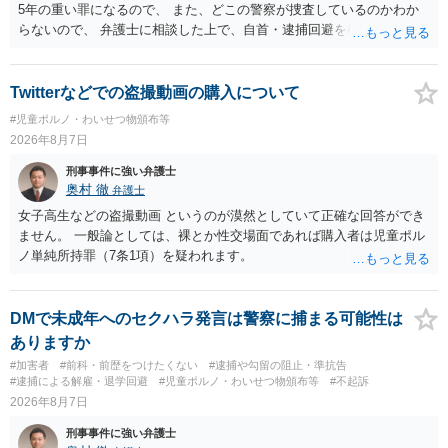
5年の重い罪になるので、 また、どこの警察が捜査しているのかわか
らないので、 弁護士に相談した上で、自首・逮捕回避を検討して下さ
い 三 衣服の全部又は一部を着けない児童の姿態であって、殊更に児
童の性的な部位（性器等若しくはその周辺部、臀でん部又は胸部をい
う。）が露出され又は強調されているものであり、かつ、性欲を興奮
Twitterなどでの盗撮動画の購入について
させ又は刺激するもの
#児童ポルノ・わいせつ物頒布等
2026年8月7日
刑事事件に強い弁護士
奥村 徹
弁護士
女子高生などの盗撮動画 というのが漠然としていて正確な回答ができ
ません。 一般論としては、裸とか性交場面であれば購入者は児童ポル
ノ単純所持罪（7条1項）を疑われます。
DMで未成年へのセクハラ発言は警察に捕まる可能性は
ありますか
#加害者
#前科・前歴をつけたくない
#逮捕や勾留の阻止・準抗告
#逮捕による解雇・退学回避
#児童ポルノ・わいせつ物頒布等
#不起訴
2026年8月7日
刑事事件に強い弁護士