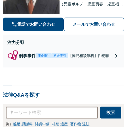
（児童ポルノ・児童買春・児童福祉
法・青少年条例）・ネット犯罪（名
誉毀損・わいせつ物・不正アクセス
等）に非常に詳しい弁護士です
電話でお問い合わせ
メールでお問い合わせ
注力分野
刑事事件
【簡易相談無料】性犯罪
事例5件
料金表有
（不同意性交・不同意わい
せつ）・福祉犯（児童ポル
ノ・児童買春・児童福祉
法・青少年条例）・ネット
犯罪（名誉毀損・わいせつ
物・不正アクセス・リベン
法律Q&Aを探す
ジポルノ罪等）に非常に詳
しい弁護士です
検索
例）
離婚 慰謝料
誹謗中傷
相続 遺産
著作物 違法