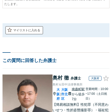
たします。
マイリストに入れる
この質問に回答した弁護士
奥村 徹
弁護士
大阪府
奥村＆田中法律事務所
南森町駅
営業時間：10:00
大
大阪
~17:00（土日祝
阪
市北
から徒歩
|
府
区
日）
7分
【簡易相談無料】性犯罪（不同意わ
いせつ・性的姿態撮影罪）・福祉犯