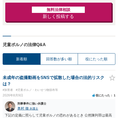
無料法律相談
新しく投稿する
児童ポルノの法律Q&A
新着順
回答数が多い順
役にたった順
未成年の盗撮動画をSNSで拡散した場合の法的リスク
は？
#加害者
#児童ポルノ・わいせつ物頒布等
2026年8月9日
役にたった
1
刑事事件に強い弁護士
奥村 徹
弁護士
下記の定義に照らして児童ポルノの恐れがあるとき 公然陳列罪は最高