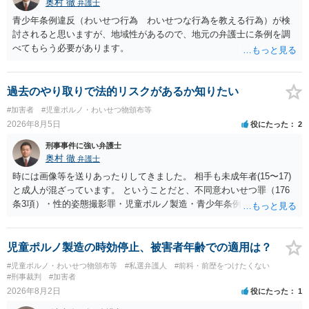
奥村 徹
弁護士
青少年条例違反（わいせつ行為 わいせつな行為を教える行為）が検
討されると思いますが、地域性があるので、地元の弁護士に条例を調
べてもらう必要があります。
過去のやり取りで法的リスクがあるか知りたい
#加害者
#児童ポルノ・わいせつ物頒布等
2026年8月5日
役にたった
2
刑事事件に強い弁護士
奥村 徹
弁護士
時には画像等を送りあったりしてきました。 相手も未成年者(15〜17)
と成人が混ざっています。 ということだと、不同意わいせつ罪（176
条3項）・性的姿態撮影罪・児童ポルノ製造・青少年条例違反（わいせ
つ行為 児童ポルノ要求）などが検討されます。 重い罪もあるの
で、警察にバレれば、それなりの捜査を受けるでしょう。
児童ポルノ製造の時効停止、被害者年齢での適用は？
#児童ポルノ・わいせつ物頒布等
#私選弁護人
#前科・前歴をつけたくない
#刑事裁判
#加害者
2026年8月2日
役にたった
1