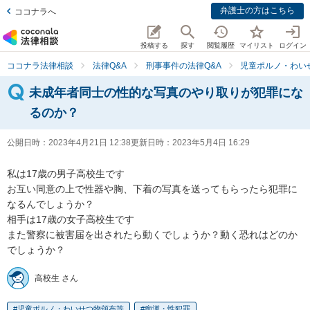
弁護士の方はこちら
ココナラへ
投稿する
探す
閲覧履歴
マイリスト
ログイン
ココナラ法律相談
法律Q&A
刑事事件の法律Q&A
児童ポルノ・わい
未成年者同士の性的な写真のやり取りが犯罪にな
るのか？
公開日時：
2023年4月21日 12:38
更新日時：
2023年5月4日 16:29
私は17歳の男子高校生です

お互い同意の上で性器や胸、下着の写真を送ってもらったら犯罪に
なるんでしょうか？

相手は17歳の女子高校生です

また警察に被害届を出されたら動くでしょうか？動く恐れはどのか
でしょうか？
高校生 さん
児童ポルノ・わいせつ物頒布等
痴漢・性犯罪