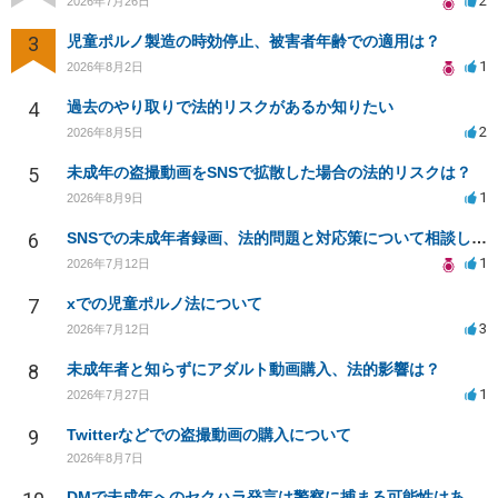
2
2026年7月26日
3
児童ポルノ製造の時効停止、被害者年齢での適用は？
1
2026年8月2日
4
過去のやり取りで法的リスクがあるか知りたい
2
2026年8月5日
5
未成年の盗撮動画をSNSで拡散した場合の法的リスクは？
1
2026年8月9日
6
SNSでの未成年者録画、法的問題と対応策について相談したい
1
2026年7月12日
7
xでの児童ポルノ法について
3
2026年7月12日
8
未成年者と知らずにアダルト動画購入、法的影響は？
1
2026年7月27日
9
Twitterなどでの盗撮動画の購入について
2026年8月7日
DMで未成年へのセクハラ発言は警察に捕まる可能性はありますか