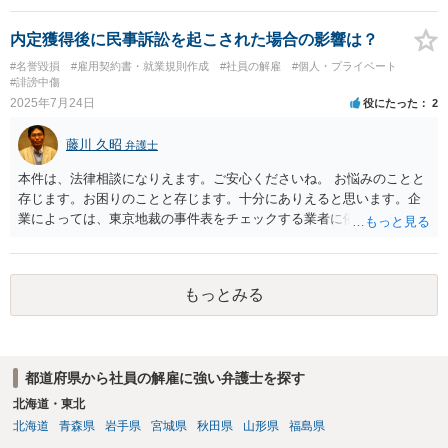
件は、契約書、業務実態について法的に正確に分析すべき事案です。
素人判断は大いに危険です。法的責任をきちんと追及されたい場合に
内定獲得後に民事訴訟を起こされた場合の影響は？
は、関係した法理等にも通じた弁護士等に相談し、法的に正確に分析
#名誉毀損
#雇用契約書・就業規則作成
#社員の解雇
#個人・プライベート
してもらい、今後の対応を検討するべきです。良い解決になりますよ
#誹謗中傷
う祈念しております。納得のいかないことは徹底的に解明しましょ
2025年7月24日
役にたった
2
う！ 応援しています！！
藤川 久昭
弁護士
本件は、法律相談になりえます。ご安心くださいね。 お悩みのことと
存じます。お困りのことと存じます。十分にありえると思います。企
業によっては、東京地裁の事件表をチェックする業者に依頼をかけて
いるところもあると聞き及んでいます。楽観視してはいけません。 採
用内定取消の有効性は、取消事由が、「採用内定当時知らないこと、
知ることが出来ないことであって、留保解約権（誓約書等記載内容）
もっとみる
の趣旨に照らして、客観的合理的、社会通念上相当」か否かで判断さ
れます。本件が、これらに該当するかどうか、証拠に基づいて、子細
な分析と慎重な対応が必要です。 どうしても不安であれば、この手の
問題に精通した弁護士等に、ネットではなく直接相談されるのが良い
都道府県から社員の解雇に強い弁護士を探す
と思われます。良い解決になりますよう祈念しております。
北海道・東北
北海道
青森県
岩手県
宮城県
秋田県
山形県
福島県