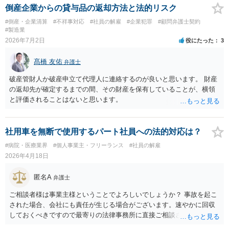
倒産企業からの貸与品の返却方法と法的リスク
#倒産・企業清算
#不祥事対応
#社員の解雇
#企業犯罪
#顧問弁護士契約
#製造業
2026年7月2日
役にたった
3
髙橋 友佑
弁護士
破産管財人か破産申立て代理人に連絡するのが良いと思います。 財産
の返却先が確定するまでの間、その財産を保有していることが、横領
と評価されることはないと思います。
社用車を無断で使用するパート社員への法的対応は？
#病院・医療業界
#個人事業主・フリーランス
#社員の解雇
2026年4月18日
匿名A
弁護士
ご相談者様は事業主様ということでよろしいでしょうか？ 事故を起こ
された場合、会社にも責任が生じる場合がございます。速やかに回収
しておくべきですので最寄りの法律事務所に直接ご相談されてくださ
い。 従業員の場合は、速やかに上司に指示を仰いでください。