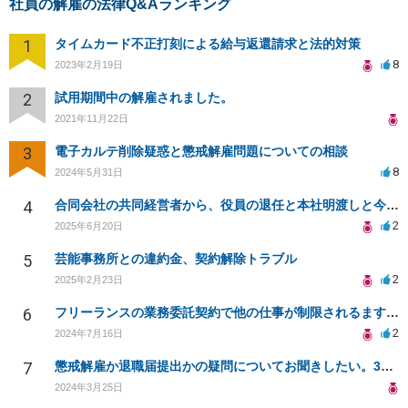
社員の解雇の法律Q&Aランキング
1
タイムカード不正打刻による給与返還請求と法的対策
8
2023年2月19日
2
試用期間中の解雇されました。
2021年11月22日
3
電子カルテ削除疑惑と懲戒解雇問題についての相談
8
2024年5月31日
4
合同会社の共同経営者から、役員の退任と本社明渡しと今までの給与返還を請求されている件について
2
2025年6月20日
5
芸能事務所との違約金、契約解除トラブル
2
2025年2月23日
6
フリーランスの業務委託契約で他の仕事が制限されるますか？
2
2024年7月16日
7
懲戒解雇か退職届提出かの疑問についてお聞きしたい。3月末に退職予定だが、退職届提出を求められた場合
2024年3月25日