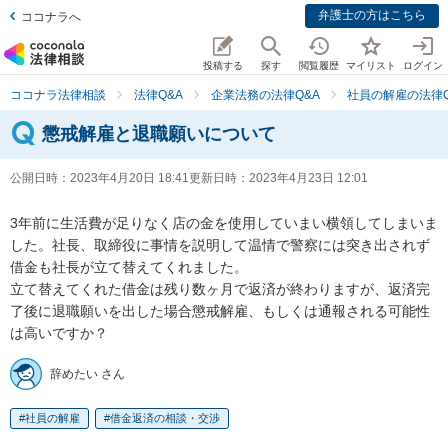
弁護士の方はこちら
ココナラへ
投稿する
探す
閲覧履歴
マイリスト
ログイン
ココナラ法律相談
法律Q&A
企業法務の法律Q&A
社員の解雇の法律Q
懲戒解雇と退職願いについて
公開日時：
2023年4月20日 18:41
更新日時：
2023年4月23日 12:01
3年前に生活費が足りなく店の金を使用していまい横領してしまいま
した。社長、取締役に事情を説明して温情で警察には突き出されず
借金も社長が立て替えてくれました。

立て替えてくれた借金は残り数ヶ月で返済が終わりますが、返済完
了後に退職願いを出した場合懲戒解雇、もしくは通報される可能性
は高いですか？
辞めたい さん
社員の解雇
借金返済の相談・交渉