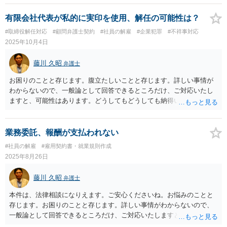
有限会社代表が私的に実印を使用、解任の可能性は？
#取締役解任対応
#顧問弁護士契約
#社員の解雇
#企業犯罪
#不祥事対応
2025年10月4日
藤川 久昭
弁護士
お困りのことと存じます。腹立たしいことと存じます。詳しい事情が
わからないので、一般論として回答できるところだけ、ご対応いたし
ますと、可能性はあります。どうしてもどうしても納得いかなけれ
ば、この手の問題に精通した弁護士等に、証拠等を直接示すなどし
て、詳細で分析していただくのが良いと思われます。良い解決になり
ますよう祈念しております。応援しています！！
業務委託、報酬が支払われない
#社員の解雇
#雇用契約書・就業規則作成
2025年8月26日
藤川 久昭
弁護士
本件は、法律相談になりえます。ご安心くださいね。お悩みのことと
存じます。お困りのことと存じます。詳しい事情がわからないので、
一般論として回答できるところだけ、ご対応いたしますと、本相談
は、ネットでのやりとりだけでは、正確な回答が難しい案件です。本