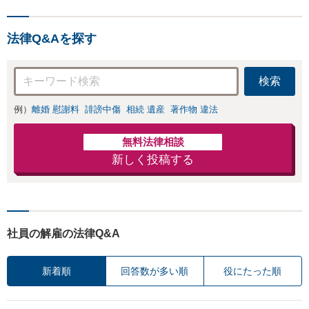
法律Q&Aを探す
検索
例）
離婚 慰謝料
誹謗中傷
相続 遺産
著作物 違法
無料法律相談
新しく投稿する
社員の解雇の法律Q&A
新着順
回答数が多い順
役にたった順