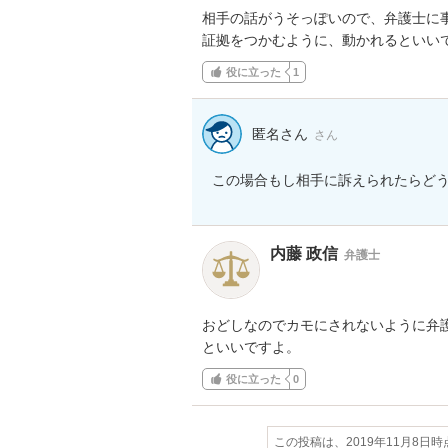
相手の話がうそっぽいので、弁護士に事
証拠をつかむように、動かれるといい
役に立った
1
匿名さん
さん
この場合もし相手に訴えられたらど
内藤 政信
弁護士
おどしなのでカモにされないように弁護
といいですよ。
役に立った
0
この投稿は、2019年11月8日