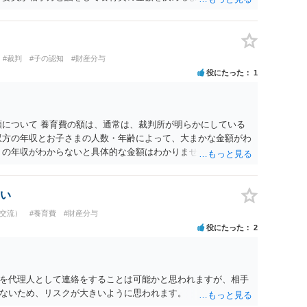
が金額を判断する審判手続きに進みますので、金額は確実に決ま
#裁判
#子の認知
#財産分与
役にたった
1
額について 養育費の額は、通常は、裁判所が明らかにしている
双方の年収とお子さまの人数・年齢によって、大まかな金額がわ
）の年収がわからないと具体的な金額はわかりません。 例え
いない場合は、年収がゼロか、 年収が１００万円ほどかる前提
、月額養育費は４万円から６万円の範囲になると思われます（年
０万円とすると４万円に近づく感じです。）。 （息子さんの支
い
ありませんのでご注意ください。） ２ マンション等の権利に
会交流）
#養育費
#財産分与
与をしたいということだと思われます。 原則として、財産分与
役にたった
2
間中に築いた財産を、原則として半分ずつ分けるものですから、
ありません。 婚約解消の場合は、財産分与は認められません。
場合は、財産分与が認められます。 仮に財産分与が必要だとし
せんがおそらく財産分与が必要な可能性は低いと思います
を代理人として連絡をすることは可能かと思われますが、相手
いて認められるものですので、 財産分与の対象となる財産は、
ないため、リスクが大きいように思われます。
例にとると、マンション自体が財産分与の対象になるのではな