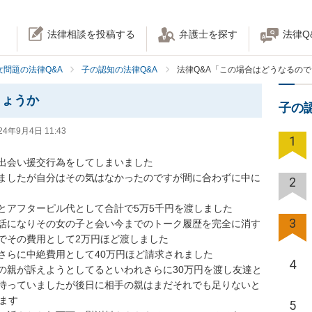
法律相談を投稿する
弁護士を探す
法律Q
女問題の法律Q&A
子の認知の法律Q&A
法律Q&A「この場合はどうなるの
しょうか
子の
24年9月4日 11:43
1
会い援交行為をしてしまいました

ましたが自分はその気はなかったのですが間に合わずに中に
2
アフターピル代として合計で5万5千円を渡しました

3
話になりその女の子と会い今までのトーク履歴を完全に消す
その費用として2万円ほど渡しました

らに中絶費用として40万円ほど請求されました

4
の親が訴えようとしてるといわれさらに30万円を渡し友達と
待っていましたが後日に相手の親はまだそれでも足りないと
す

5