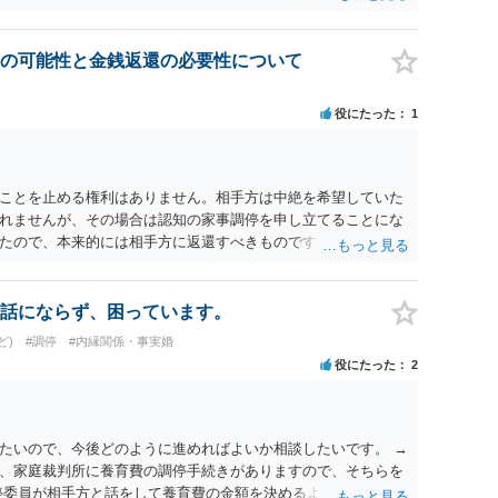
て一度ご自身も個別に弁護士に相談をされたほうが良いでしょ
の可能性と金銭返還の必要性について
役にたった
1
ことを止める権利はありません。相手方は中絶を希望していた
れませんが、その場合は認知の家事調停を申し立てることにな
たので、本来的には相手方に返還すべきものです。
話にならず、困っています。
ど)
#調停
#内縁関係・事実婚
役にたった
2
たいので、今後どのように進めればよいか相談したいです。 →
、家庭裁判所に養育費の調停手続きがありますので、そちらを
停委員が相手方と話をして養育費の金額を決めるよう勧めてくれ