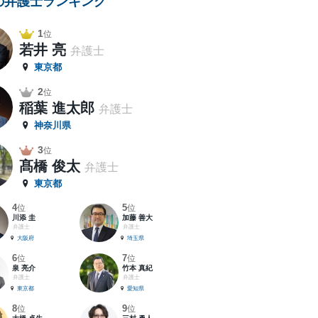
の弁護士ランキング
1
位
若井 亮
弁護士
東京都
2
位
稲葉 進太郎
弁護士
神奈川県
3
位
髙橋 俊太
弁護士
東京都
4
5
位
位
川添 圭
加藤 善大
弁護士
弁護士
大阪府
埼玉県
6
7
位
位
泉 亮介
竹本 真紀
弁護士
弁護士
東京都
愛知県
8
9
位
位