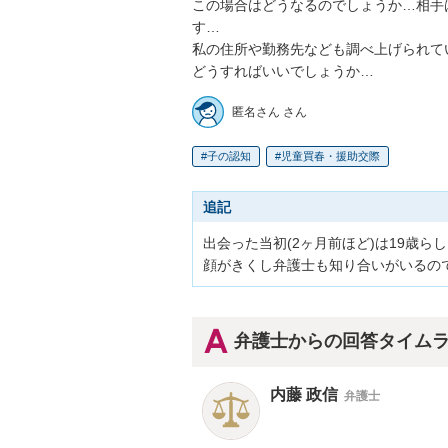
この場合はどうなるのでしょうか…相手
す…

私の住所や勤務先なども調べ上げられてい
どうすればいいでしょうか…
匿名さん さん
子の認知
児童買春・援助交際
追記
出会った当初(2ヶ月前ほど)は19歳ら
顔がきくし弁護士も知り合いがいるの
弁護士からの回答タイム
内藤 政信
弁護士