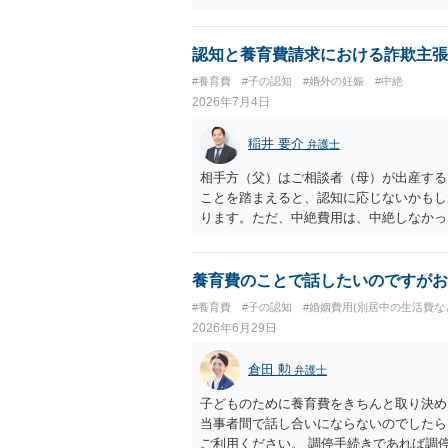
であれば、依頼をするかしないかは別とし
う。
認知と養育費請求における詐欺主張
#養育費
#子の認知
#婚外の妊娠
#中絶
2026年7月4日
稲井 要介
弁護士
相手方（父）はご相談者（母）が出産する
ことを踏まえると、認知に応じないかもし
ります。ただ、中絶費用は、中絶しなかっ
養育費のことで話したいのですがお
#養育費
#子の認知
#婚姻費用(別居中の生活費な
2026年6月29日
倉田 勲
弁護士
子どものために養育費をきちんと取り決め
当事者間で話し合いにならないのでしたら
ご利用ください。 調停手続きであれば調