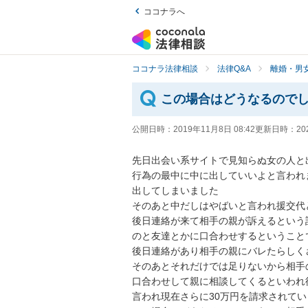
ココナラへ
ココナラ法律相談
法律Q&A
離婚・男
この場合はどうなるので
公開日時：
2019年11月8日 08:42
更新日時：
20
先日出会い系サイトで見知らぬ女の人と出
行為の最中に中に出していいよと言われ
出してしまいました

そのあと中だしはやばいと言われ援交代と
後日連絡が来て相手の親が訴えるという
のと友達とかに口合わせするということで
後日連絡があり相手の親にバレたらしくさ
そのあとそれだけでは足りないから相手
口合わせして親に相談してくるといわれ
言われ現在さらに30万円を請求されていま