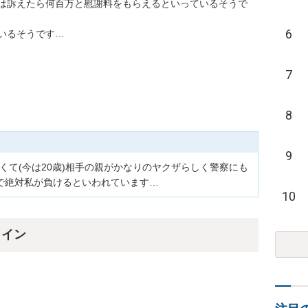
は訴えたら何百万と慰謝料をもらえるといっているそうで
6
るそうです…

7
8
9
しくて(今は20歳)相手の親がかなりのヤクザらしく警察にも
で絶対私が負けるといわれています…
10
ライン