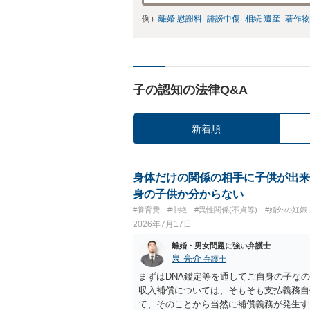
例）
離婚 慰謝料
誹謗中傷
相続 遺産
著作物
子の認知の法律Q&A
新着順
身体だけの関係の相手に子供が出来
身の子供か分からない
#養育費
#中絶
#異性関係(不貞等)
#婚外の妊娠
2026年7月17日
離婚・男女問題に強い弁護士
泉 亮介
弁護士
まずはDNA鑑定等を通してご自身の子な
収入補償については、そもそも支払義務自
て、そのことから当然に補償義務が発生す