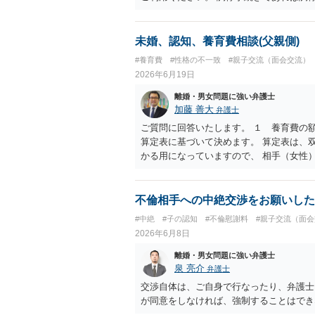
ます。 仮に合意が成立しなければ裁判官
ります。
未婚、認知、養育費相談(父親側)
#養育費
#性格の不一致
#親子交流（面会交流）
2026年6月19日
離婚・男女問題に強い弁護士
加藤 善大
弁護士
ご質問に回答いたします。 １ 養育費の
算定表に基づいて決めます。 算定表は、
かる用になっていますので、 相手（女性
ば、育児中ということで相手女性が働いて
で算定することがありますが、 いずれも
収ゼロとすると６万円に近づき、年収１０
不倫相手への中絶交渉をお願いした
出を考慮して養育費を決めることは通常は
#中絶
#子の認知
#不倫慰謝料
#親子交流（面
ついて 相手の言い分はおそらく、財産分
2026年6月8日
は、結婚した後に離婚した場合、 結婚期
結婚していない場合は、財産分与の必要は
離婚・男女問題に強い弁護士
ただ、内縁関係にあって、それを解消した
泉 亮介
弁護士
ても （ご記載の内容だけでは判断できま
交渉自体は、ご自身で行なったり、弁護士
が。）、 財産分与は、その同居期間につ
が同意をしなければ、強制することはでき
わずかだと思われます。 （マンションを