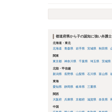
く、 マンションの価値と残ローンの差額
なるとしても、例えば、自動車を息子さん
象にはなりません。） ３ 裁判になった
停・審判になりますが、 その場合は、弁
質問に対する回答は以上ですが、可能であ
されて、今後の対応についてアドバイスを
と幸いです。
都道府県から子の認知に強い弁護士
北海道・東北
北海道
青森県
岩手県
宮城県
秋田県
関東
東京都
神奈川県
千葉県
埼玉県
茨城県
北陸・甲信越
新潟県
長野県
山梨県
石川県
富山県
東海
愛知県
静岡県
岐阜県
三重県
関西
大阪府
兵庫県
京都府
滋賀県
奈良県
中国