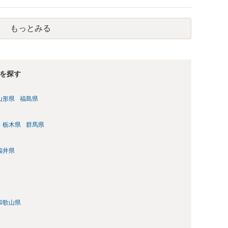
が財産分与の対象になり得ます。） （なお、財産分与が問題に
がそれまでの貯金で購入した場合は、 そもそも、財産分与の対
場合にどうすべきか 養育費や財産分与に争いがある場合は、調
もっとみる
護士にご依頼になり、必要な主張をしていくといいですよ。 ご
れば、ご依頼になるかは別にして、お近くの弁護士に直接相談
求めることをおすすめいたします。 ご参考にしていただけます
を探す
山形県
福島県
栃木県
群馬県
福井県
和歌山県