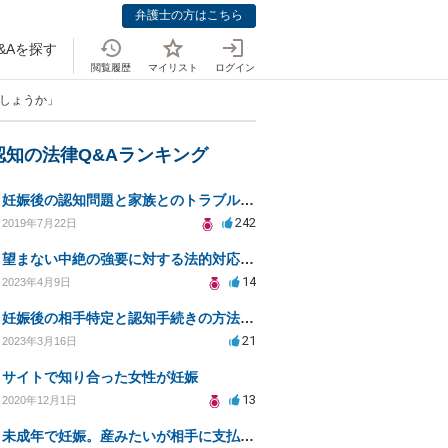
弁護士の方はこちら
&Aを探す
閲覧履歴
マイリスト
ログイン
でしょうか」
認知の法律Q&Aランキング
妊娠後の認知問題と家族とのトラブル解決策を求めて
242
2019年7月22日
望まない中絶の強要に対する法的対応と自己防衛策
14
2023年4月9日
妊娠後の相手特定と認知手続きの方法についての相談
21
2023年3月16日
サイトで知り合った女性が妊娠
13
2020年12月1日
未成年で妊娠。産みたいが相手に支払い能力がない場合。