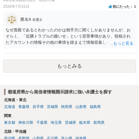
ので発信者情報開示請求をする）というケースが比較的多いと思われ
2026年7月31日
役にたった
1
ます。
匿名A
弁護士
なぜ貴殿であるとわかったのかは相手方に聞くしかありませんが、お
そらく、「近隣トラブルの腹いせ」という背景事情があり、投稿され
たアカウントの情報その他の事情を踏まえて情報収集した結果、この
ような投稿をするのは貴殿しかいないと推測したもので、これに対し
貴殿が投稿した事実を認めてしまったことで「答え合わせ」になって
しまったのではないでしょうか。 相手方の動きについても、相手方次
もっとみる
第ですので何とも言えません。公開の場で回答するには情報が乏し
く、ここで詳細を明らかにすることは事案の特定に繋がってしまうの
で、弁護士へ直接相談した方がよいです。
都道府県から発信者情報開示請求に強い弁護士を探す
北海道・東北
北海道
青森県
岩手県
宮城県
秋田県
山形県
福島県
関東
東京都
神奈川県
千葉県
埼玉県
茨城県
栃木県
群馬県
北陸・甲信越
新潟県
長野県
山梨県
石川県
富山県
福井県