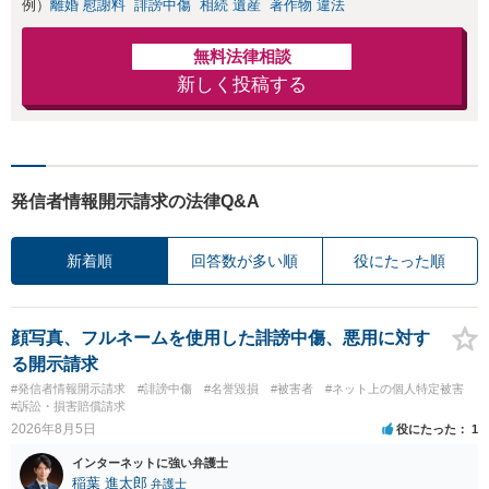
例）
離婚 慰謝料
誹謗中傷
相続 遺産
著作物 違法
無料法律相談
新しく投稿する
発信者情報開示請求の法律Q&A
新着順
回答数が多い順
役にたった順
顔写真、フルネームを使用した誹謗中傷、悪用に対す
る開示請求
#発信者情報開示請求
#誹謗中傷
#名誉毀損
#被害者
#ネット上の個人特定被害
#訴訟・損害賠償請求
2026年8月5日
役にたった
1
インターネットに強い弁護士
稲葉 進太郎
弁護士