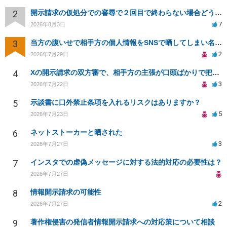
2
開示請求の仮処分での審尋で２回目で終わらない場合どうしたらいいですか
7
2026年8月3日
3
当方の腹いせで相手方の個人情報をSNSで晒してしまい名誉毀損させてしまったかもしれない
2
2026年7月29日
4
Xの開示請求の双方審で、相手方の主張が口頭ばかりで把握しきれません
3
2026年7月22日
5
示談書に口外禁止条項を入れるリスクはありますか？
5
2026年7月23日
6
ネットストーカーと晒された
3
2026年7月27日
7
インスタでの虚偽メッセージに対する法的対応の必要性は？
2026年7月27日
8
情報開示請求の可能性
2
2026年7月27日
9
著作権侵害の発信者情報開示請求への対応策について相談