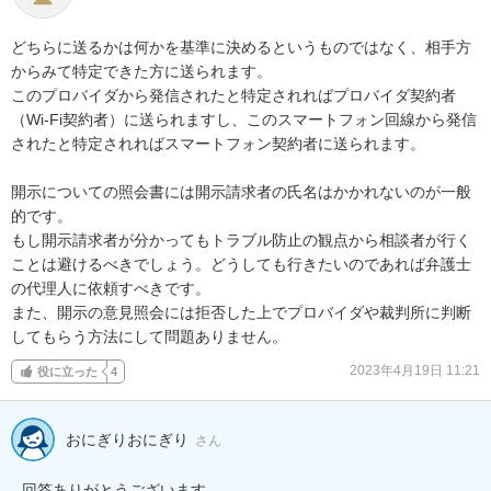
どちらに送るかは何かを基準に決めるというものではなく、相手方
からみて特定できた方に送られます。

このプロバイダから発信されたと特定されればプロバイダ契約者
（Wi-Fi契約者）に送られますし、このスマートフォン回線から発信
されたと特定されればスマートフォン契約者に送られます。

開示についての照会書には開示請求者の氏名はかかれないのが一般
的です。

もし開示請求者が分かってもトラブル防止の観点から相談者が行く
ことは避けるべきでしょう。どうしても行きたいのであれば弁護士
の代理人に依頼すべきです。

また、開示の意見照会には拒否した上でプロバイダや裁判所に判断
してもらう方法にして問題ありません。
2023年4月19日 11:21
役に立った
4
おにぎりおにぎり
さん
回答ありがとうございます。
