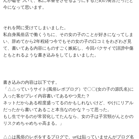
んが嘘をついて、私に本番をさせるようにするための発言だったと
今になって思います。

それを間に受けてしまいました。

私自身風俗店で働くうちに、その女の子のことが好きになってしま
い、辞めてから2年程経つ今でもその女の子の口コミをわざわざ見
て、書いてある内容にものすごく嫉妬し、今回バクサイで誹謗中傷
ともとれるような書き込みをしてしまいました。

書き込みの内容は以下です。

「△△っていうサイト(風俗レポブログ）で〇〇(女の子の源氏名)に
入った客がプレイ内容書いてあるやつ見た？

ネットだからある程度盛ってるのかもしれないけど、やけにリアル
だったから書いてあること本当なのかな？って思った。

もし生でヤるのが常習化してたんなら、女の子は子宮頸がんとかの
リスクめちゃめちゃ高まる。」

△△は風俗のレポをするブログで、urlは貼っていませんがブログ名