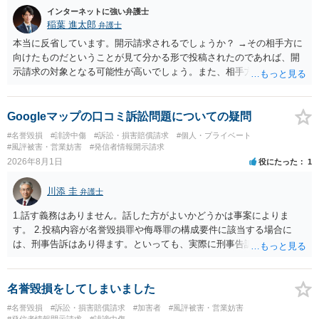
インターネットに強い弁護士
稲葉 進太郎
弁護士
本当に反省しています。開示請求されるでしょうか？ →その相手方に
向けたものだということが見て分かる形で投稿されたのであれば、開
示請求の対象となる可能性が高いでしょう。また、相手方の投稿した
文章からすると、実際に発信者情報開示請求がなされる可能性がある
と存じます。発信者情報開示請求が進むと、投稿に使った回線の契約
者のところに、意見照会がなされます。アカウント情報開示の場合
Googleマップの口コミ訴訟問題についての疑問
は、アカウントの登録メールに意見照会がなされます。 また、された
#名誉毀損
#誹謗中傷
#訴訟・損害賠償請求
#個人・プライベート
場合賠償金はいくらでしょうか。 →ケースバイケースであり、数万円
#風評被害・営業妨害
#発信者情報開示請求
から１００万単位まで様々でしょう。裁判外であれば交渉して相手方
2026年8月1日
役にたった
1
の請求額から減額することを試みることとなるでしょう。
川添 圭
弁護士
1.話す義務はありません。話した方がよいかどうかは事案によりま
す。 2.投稿内容が名誉毀損罪や侮辱罪の構成要件に該当する場合に
は、刑事告訴はあり得ます。といっても、実際に刑事告訴に動くかど
うかは事案によります。 3.これも事案によりますが、半年から1年程度
です。Googleは電話番号の開示請求もできることが多いので、少しで
も特定可能になるよう、複数ルートで開示請求が行われることが多い
名誉毀損をしてしまいました
です。さらにいえば、利用者からの口コミ投稿の場合、開示請求者は
#名誉毀損
#訴訟・損害賠償請求
#加害者
#風評被害・営業妨害
ある程度対象者を特定できている（ただし証拠による裏付けか必要な
#発信者情報開示請求
#誹謗中傷