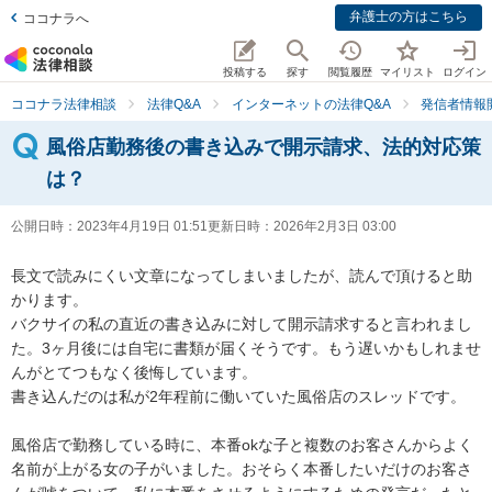
弁護士の方はこちら
ココナラへ
投稿する
探す
閲覧履歴
マイリスト
ログイン
ココナラ法律相談
法律Q&A
インターネットの法律Q&A
発信者情報
風俗店勤務後の書き込みで開示請求、法的対応策
は？
公開日時：
2023年4月19日 01:51
更新日時：
2026年2月3日 03:00
長文で読みにくい文章になってしまいましたが、読んで頂けると助
かります。

バクサイの私の直近の書き込みに対して開示請求すると言われまし
た。3ヶ月後には自宅に書類が届くそうです。もう遅いかもしれませ
んがとてつもなく後悔しています。

書き込んだのは私が2年程前に働いていた風俗店のスレッドです。

風俗店で勤務している時に、本番okな子と複数のお客さんからよく
名前が上がる女の子がいました。おそらく本番したいだけのお客さ