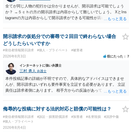
全てが同じ人物の犯行かは分かりませんが、開示請求は可能でしょう
か？ →５ｃｈの方の開示請求は内容からして難しいでしょう。 XとIns
tagramの方は内容からして開示請求ができる可能性が高いでしょう。
ただ、アカウントが削除されていると開示請求は失敗する可能性が高
いでしょう。７月中にアカウントが削除されている場合、今から進め
ても失敗する可能性が高いように思われます。 相手を特定できた場
開示請求の仮処分での審尋で２回目で終わらない場合
合、相手に全ての弁護士費用を負担させることは可能でしょうか？ →
どうしたらいいですか
訴訟外の交渉で相手方が認めれば負担させることができるでしょう。
#発信者情報開示請求
#個人・プライベート
#被害者
訴訟で判決となった場合は、実際の弁護士費用が認められる場合と認
2026年8月3日
役にたった
7
められない場合があり何ともいえないところでしょう。
インターネットに強い弁護士
三村 勇人
弁護士
本件投稿記事の詳細が不明ですので、具体的なアドバイスはできませ
んが、開示請求はいずれも要件事実を立証する必要があります。 立証
責任は請求者側にあります。 相手方からの反論があっても、裁判官が
要件事実を満たしていると判断すれば、補充は求められません。 相手
方が口頭で反論したのは、仮処分は迅速性が要求されるためです。 書
面での反論となれば、より遅延する可能性がございます。 また、本件
侮辱的な投稿に対する法的対応と賠償の可能性は？
はXのため、APのIPアドレスの保存期間の問題もございます。 開示請
#発信者情報開示請求
#訴訟・損害賠償請求
#加害者
#名誉毀損
#誹謗中傷
求は法律知識が不可欠ですが、それだけでは足りず、実務を踏まえた
#個人・プライベート
方法を選択することが重要です。
2026年8月4日