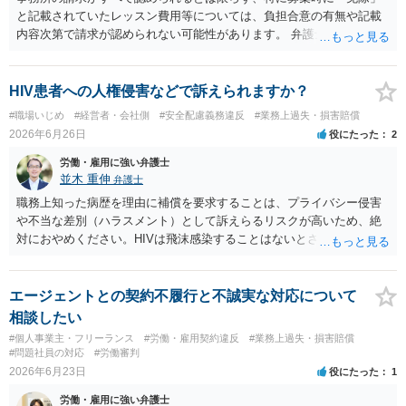
ば、契約時に親権者の同意があったか、契約期間・活動義務・中途辞
と記載されていたレッスン費用等については、負担合意の有無や記載
退時の扱いについて親権者に説明されていたかも確認すべきです。 現
内容次第で請求が認められない可能性があります。 弁護士対応を示唆
時点では、安易に支払義務を認めず、契約書、募集記事、LINE等を保
されている状況ですので、ご自身で対応する前にお早めに弁護士にご
存したうえで、請求費目、金額、根拠資料の明示を求めるのがよいと
相談されることをおすすめします。
思います。回答前に弁護士へ相談することをおすすめします。
HIV患者への人権侵害などで訴えられますか？
#職場いじめ
#経営者・会社側
#安全配慮義務違反
#業務上過失・損害賠償
2026年6月26日
役にたった
2
労働・雇用に強い弁護士
並木 重伸
弁護士
職務上知った病歴を理由に補償を要求することは、プライバシー侵害
や不当な差別（ハラスメント）として訴えらるリスクが高いため、絶
対におやめください。HIVは飛沫感染することはないとされています。
どうしても気になる場合は、病名等は一切出さず、咳が多いことなど
について、一般的な衛生問題として会社に相談されることをお勧めし
ます。
エージェントとの契約不履行と不誠実な対応について
相談したい
#個人事業主・フリーランス
#労働・雇用契約違反
#業務上過失・損害賠償
#問題社員の対応
#労働審判
2026年6月23日
役にたった
1
労働・雇用に強い弁護士