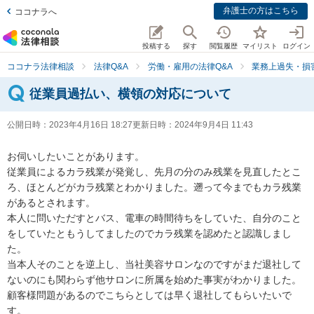
弁護士の方はこちら
ココナラへ
投稿する
探す
閲覧履歴
マイリスト
ログイン
ココナラ法律相談
法律Q&A
労働・雇用の法律Q&A
業務上過失・損
従業員過払い、横領の対応について
公開日時：
2023年4月16日 18:27
更新日時：
2024年9月4日 11:43
お伺いしたいことがあります。

従業員によるカラ残業が発覚し、先月の分のみ残業を見直したとこ
ろ、ほとんどがカラ残業とわかりました。遡って今までもカラ残業
があるとされます。

本人に問いただすとバス、電車の時間待ちをしていた、自分のこと
をしていたともうしてましたのでカラ残業を認めたと認識しまし
た。

当本人そのことを逆上し、当社美容サロンなのですがまだ退社して
ないのにも関わらず他サロンに所属を始めた事実がわかりました。

顧客様問題があるのでこちらとしては早く退社してもらいたいで
す。
