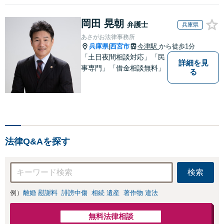
岡田 晃朝
弁護士
兵庫県
あさがお法律事務所
兵庫県
西宮市
今津駅
から徒歩1分
|
「土日夜間相談対応」「民
詳細を見
事専門」「借金相談無料」
る
法律Q&Aを探す
検索
例）
離婚 慰謝料
誹謗中傷
相続 遺産
著作物 違法
無料法律相談