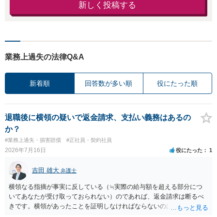
新しく投稿する
業務上過失の法律Q&A
新着順
回答数が多い順
役にたった順
退職後に横領の疑いで返金請求、支払い義務はあるの
か？
#業務上過失・損害賠償
#正社員・契約社員
2026年7月16日
役にたった
1
吉田 雄大
弁護士
横領なる指摘が事実に反している（≒実際の給与額を超える部分につ
いてあなたが受け取っておられない）のであれば、返金請求は断るべ
きです。横領があったことを証明しなければならないのは会社側なの
で、あなたが証明をする必要はありません。