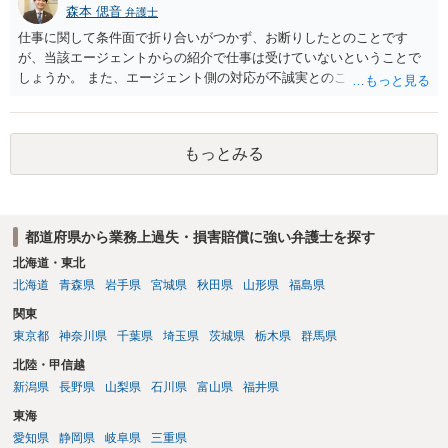
森本 偲音
弁護士
仕事に関して条件面で折り合いがつかず、お断りしたとのことです
が、当該エージェントからの紹介で仕事は受けていないということで
しょうか。 また、エージェント側の対応が不誠実とのことですが、具
体的内容をお聞きしない限りは判断することは難しいと思います。 ま
ずは最寄りの法律事務所にご相談されてはいかがでしょうか。
もっとみる
都道府県から業務上過失・損害賠償に強い弁護士を探す
北海道・東北
北海道
青森県
岩手県
宮城県
秋田県
山形県
福島県
関東
東京都
神奈川県
千葉県
埼玉県
茨城県
栃木県
群馬県
北陸・甲信越
新潟県
長野県
山梨県
石川県
富山県
福井県
東海
愛知県
静岡県
岐阜県
三重県