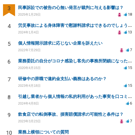
3
民事訴訟での被告の心無い発言が裁判に与える影響は？
18
2025年1月29日
4
労災事故による身体障害で慰謝料請求はできるのでしょうか？
13
2024年1月4日
5
個人情報開示請求に応じない企業を訴えたい
7
2022年7月29日
6
業務委託の自分がコロナ感染し客先の事務所閉鎖になったら損害賠償請求されますか？
15
2020年4月15日
7
研修中の辞職で違約金支払い義務はあるのか？
15
2023年4月18日
8
引越し業者から個人情報の私的利用があった事実を口コミに投稿するのは名誉毀損に該当しますか？
6
2024年4月8日
9
飲食店での転倒事故、損害賠償請求の可能性と条件は？
7
2023年3月23日
10
業務上横領についての質問