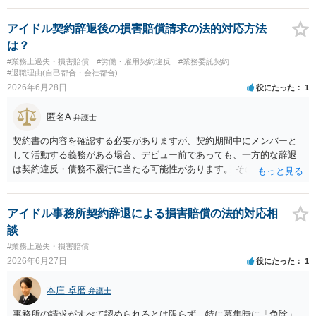
アイドル契約辞退後の損害賠償請求の法的対応方法
は？
#業務上過失・損害賠償
#労働・雇用契約違反
#業務委託契約
#退職理由(自己都合・会社都合)
2026年6月28日
役にたった
1
匿名A
弁護士
契約書の内容を確認する必要がありますが、契約期間中にメンバーと
して活動する義務がある場合、デビュー前であっても、一方的な辞退
は契約違反・債務不履行に当たる可能性があります。 そのため、運営
側に損害賠償請求の余地が全くないとはいえません。新メンバー募集
費用、ライブ準備費用、レッスン関係費用なども、辞退によって実際
に追加で発生した合理的費用であれば、損害として主張される可能性
アイドル事務所契約辞退による損害賠償の法的対応相
があります。 もっとも、運営側の請求額がそのまま認められるわけで
談
はありません。各費目について、具体的な損害、金額、辞退との因果
#業務上過失・損害賠償
関係を示す必要があります。特に「レッスン費用無料」と表示されて
2026年6月27日
役にたった
1
いた場合、辞退後に講師代やスタジオ代を当然に全額請求できるかは
慎重な検討が必要です。 また「家庭の事情」が正当な辞退理由になる
本庄 卓磨
弁護士
かは、その具体的内容によります。介護、転居、健康問題など、活動
継続が客観的に困難といえる事情があるかが重要です。 未成年であれ
事務所の請求がすべて認められるとは限らず、特に募集時に「免除」