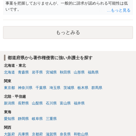
成でまとめる必要があります。 安全にSNSで公開するには、教科書の
事案を把握しておりませんが、一般的に請求が認められる可能性は低
りません。 まず、見積書、メール、チャット、デザイナーの利用規約
図をトレース・模写した部分は掲載せず、人体の構造という事実を基
いです。
を確認したうえで、「提供素材及びこれを含む画面の複製・SNS掲載
に、自分で構図や表現を工夫して作図する方法が考えられます。ま
を許諾しない」と書面で明確に通知することをお勧めします。すでに
た、改変・SNS掲載が認められたオープンライセンス素材を、利用条
掲載された場合は、URL、掲載日時、画面を保存してから削除を求め
件に従って使う方法もあります。トレースした図を残したい場合は、
てください。
自分だけの学習用にとどめるのが安全です。
もっとみる
都道府県から著作権侵害に強い弁護士を探す
北海道・東北
北海道
青森県
岩手県
宮城県
秋田県
山形県
福島県
関東
東京都
神奈川県
千葉県
埼玉県
茨城県
栃木県
群馬県
北陸・甲信越
新潟県
長野県
山梨県
石川県
富山県
福井県
東海
愛知県
静岡県
岐阜県
三重県
関西
大阪府
兵庫県
京都府
滋賀県
奈良県
和歌山県