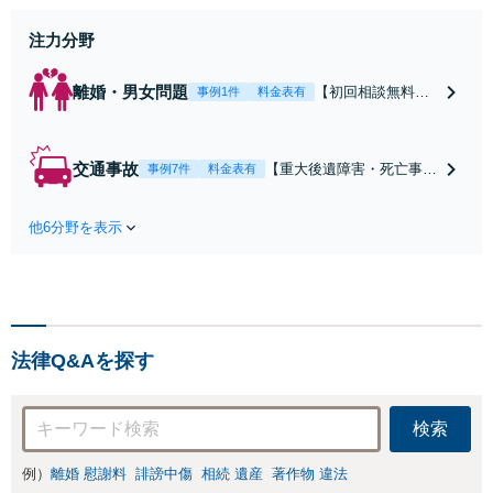
ために前に進むことができます。
注力分野
離婚・男女問題
【初回相談無料】
事例1件
料金表有
【電話・オンライ
ン相談対応】あな
たにとって有利な
交通事故
【重大後遺障害・死亡事案
事例7件
料金表有
条件で離婚ができ
などの実績多数】「被害者
るよう、経験豊富
救済を第一に」一日でも早
な弁護士が多角的
他6分野を表示
く日常を取り戻せるよう、
な視点でアドバイ
私が力になります【初回相
ス「親権・監護
談無料】【電話・オンライ
権・面会交流に実
ン相談対応】「スピード対
績あり」子の引渡
応・納得できる解決を」
し・認知・親子関
「刑事裁判のニーズにも対
係不存在確認など
法律Q&Aを探す
応」【休日・夜間相談可】
もご相談下さい
【子連れ相談可】
検索
例）
離婚 慰謝料
誹謗中傷
相続 遺産
著作物 違法