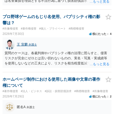
は名誉棄損を理由とする不法行為に基づく損害賠償請求（共同不法行
為）の対象となるかと思います。但し、慰謝料額としては、「その後
その人が会社を経営しているようで仕事が飛んだとのことでその分の
賠償金と8人分の従業員の年間利益を請求すると言われています。」で
プロ野球ゲームのもじり名使用、パブリシティ権の影
の計算がすべて損害とならないかと思いますので、損害額で争っても
響は？
良いかと思います。ご参考にしてください。
#肖像権侵害
#著作権侵害
#個人・プライベート
#商標権侵害
2026年7月30日
役にたった
4
王 宣麟
弁護士
質問のケースは、各裁判例やパブリシティ権の法理に照らすと、侵害
リスクが完全にゼロとは言い切れないものの、実名・写真・実成績等
を使用しないなどの工夫により、リスクを相当程度低減できる設計に
なっているかと思います。 ただし、「野球ファンであれば元の選手を
推測できる」という点は、裁判で争われた場合に「専ら顧客吸引力の
利用を目的とする」と判断される余地を残すため、一定の注意が必要
ホームページ制作における使用した画像や文章の著作
です。 また、広告収益の有無は、侵害判断に一定の影響を与える可能
権について
性がありますが、決定的要因ではありません。 パブリシティ権侵害の
#著作権侵害
#法人・ビジネス
#訴訟・損害賠償請求
#商標権侵害
#肖像権侵害
成否は、主に「専ら顧客吸引力の利用を目的とするか」という点で判
2026年7月29日
役にたった
2
断されます。広告収益があることは「商業的目的」を強く示す要素で
すが、それだけで直ちに侵害となるわけではありません。完全無償・
匿名A
弁護士
非営利であれば「表現の自由」「創作物」としての側面が強く評価さ