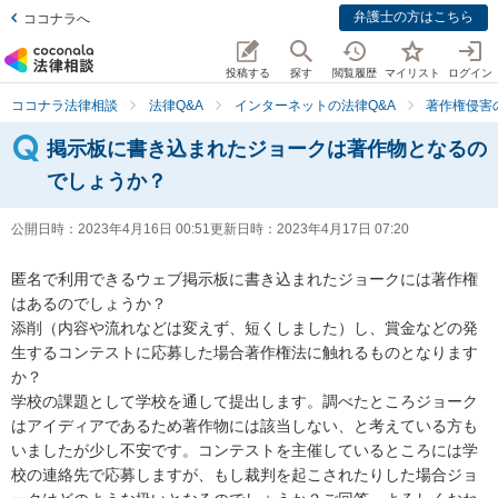
弁護士の方はこちら
ココナラへ
投稿する
探す
閲覧履歴
マイリスト
ログイン
ココナラ法律相談
法律Q&A
インターネットの法律Q&A
著作権侵害
掲示板に書き込まれたジョークは著作物となるの
でしょうか？
公開日時：
2023年4月16日 00:51
更新日時：
2023年4月17日 07:20
匿名で利用できるウェブ掲示板に書き込まれたジョークには著作権
はあるのでしょうか？

添削（内容や流れなどは変えず、短くしました）し、賞金などの発
生するコンテストに応募した場合著作権法に触れるものとなります
か？

学校の課題として学校を通して提出します。調べたところジョーク
はアイディアであるため著作物には該当しない、と考えている方も
いましたが少し不安です。コンテストを主催しているところには学
校の連絡先で応募しますが、もし裁判を起こされたりした場合ジョ