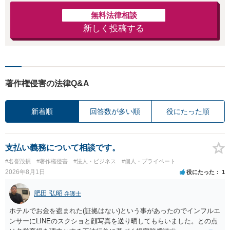
無料法律相談
新しく投稿する
著作権侵害の法律Q&A
新着順
回答数が多い順
役にたった順
支払い義務について相談です。
#名誉毀損
#著作権侵害
#法人・ビジネス
#個人・プライベート
2026年8月1日
役にたった
1
肥田 弘昭
弁護士
ホテルでお金を盗まれた(証拠はない)という事があったのでインフルエ
ンサーにLINEのスクショと顔写真を送り晒してもらいました。との点