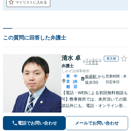
マイリストに入れる
この質問に回答した弁護士
清水 卓
東京都
インタビュ
ーを見る
弁護士
しみず法律事務所
東
中
銀座駅
から
営業時間：本
京
央
|
日定休日
徒歩3分
都
区
【電話・WEBによる初回無料相談も
可】弊事務所では、来所頂いての面
談以外にも、電話・オンライン形式
での初回無料相談も実施中。すぐに
弁護士にご相談頂くことで、今のご
電話でお問い合わせ
メールでお問い合わせ
不安が和らぐとともに、問題解決の