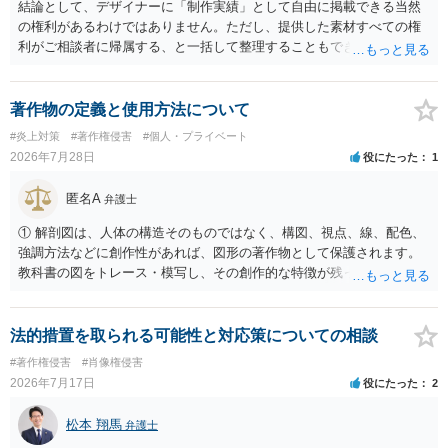
れる可能性があります。一方、広告収益がある場合は「商業利用」と
結論として、デザイナーに「制作実績」として自由に掲載できる当然
しての色彩が強まり、リスクが高まる可能性があります。 公開前に変
の権利があるわけではありません。ただし、提供した素材すべての権
更・確認しておく事項については、公開の場でアドバイスするにも限
利がご相談者に帰属する、と一括して整理することもできません。 ご
界があるかと思うので、資料等を持参の上、弁護士に相談されること
自身が撮影・執筆した写真や文章は、創作性があれば原則としてご自
も一つかと存じます。
身が著作権者です。 他方、ブランド名、文字主体のロゴ、商品情報、
短いキャッチコピー、販売コンセプトなどは、通常、著作物には当た
著作物の定義と使用方法について
りません。ただし、ロゴに独自の図形やイラスト等が含まれる場合に
#炎上対策
#著作権侵害
#個人・プライベート
は、その表現部分が著作物となる可能性があります。 また、人物写真
2026年7月28日
役にたった
1
の著作権は撮影者に、肖像に関する権利は被写体本人に帰属します
（著作権法2条・17条）。 ウェブサイト全体に当然に著作権が生じる
匿名A
弁護士
わけではありません。デザイナーが独自に制作したイラストやバナー
等は別として、一般的なレイアウトや配色、依頼者から提供された素
① 解剖図は、人体の構造そのものではなく、構図、視点、線、配色、
材を希望に沿って配置した部分には、通常、著作物性は認められにく
強調方法などに創作性があれば、図形の著作物として保護されます。
いと考えられます。仮に具体的な画面構成の一部に創作性が認められ
教科書の図をトレース・模写し、その創作的な特徴が残っていれば、
ても、その権利は当該部分に限られ、ご相談者の写真や文章等を制作
完全一致でなくても複製・翻案に当たる可能性があります。非営利で
実績として掲載する権限まで当然に生じるものではありません。 もっ
も、SNSへの公開は私的使用には当たりません。 ② 出典を記載するだ
とも、契約書がなくても、見積書、メール、利用規約等に実績掲載へ
けでは、適法な引用にはなりません。自分の説明や批評が主で、図が
法的措置を取られる可能性と対応策についての相談
の同意があれば別です。また、単に制作を担当した事実を記載した
その説明に必要な従たる資料であること、引用部分が明確に区別さ
#著作権侵害
#肖像権侵害
り、公開中のサイトへリンクしたりする行為まで当然に禁止できると
れ、必要な範囲に限られていることなどが必要です。勉強ノートの教
2026年7月17日
役にたった
2
は限りません。 人物写真については、通常のSNSへの無断掲載と同
材として図そのものを中心的に掲載する場合、引用と認められにくい
様、掲載目的、態様、必要性、本人の特定可能性等から判断されま
でしょう。 文章についても、単に所々表現を変えただけで適法になる
松本 翔馬
す。営業目的であり、本人も掲載を拒否していることは、違法性を認
弁護士
とは限りません。医学上の事実を理解したうえで、ご自身の表現と構
める方向の事情となりますが、自動的に肖像権侵害となるわけではあ