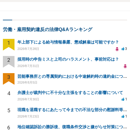
労働・雇用契約違反の法律Q&Aランキング
1
年上部下による給与情報暴露、懲戒解雇は可能ですか？
3
2026年7月28日
2
採用時の申告ミスと上司のハラスメント、事前対応は？
2026年7月31日
3
芸能事務所との専属契約における中途解約時の違約金について相談したいです
2026年8月5日
4
弁護士が裁判中に不十分な主張をすることの影響について
1
2026年7月30日
5
現職を退職するにあたって今までの不法な部分の慰謝料等は請求できるのか。
1
2026年7月23日
6
地位確認訴訟の勝訴後、復職条件交渉と嫌がらせ対策について