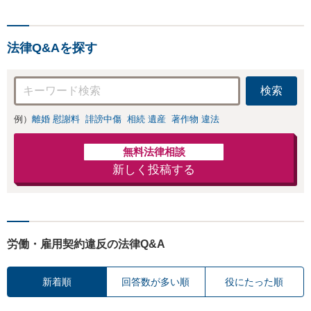
権・面会交流に実
ン相談対応】「スピード対
績あり」子の引渡
応・納得できる解決を」
し・認知・親子関
「刑事裁判のニーズにも対
係不存在確認など
法律Q&Aを探す
応」【休日・夜間相談可】
もご相談下さい
【子連れ相談可】
検索
例）
離婚 慰謝料
誹謗中傷
相続 遺産
著作物 違法
無料法律相談
新しく投稿する
労働・雇用契約違反の法律Q&A
新着順
回答数が多い順
役にたった順