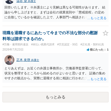
澁谷 望
弁護士
回答いたします。※弁護士により見解は異なる可能性があります。 結
論から申し上げますと、まずは会社の就業規則や「懲戒規程」の定め
に合致しているかを確認した上で、人事部門へ相談されることが最優
先となります。 その上で、いきなりの懲戒解雇は法的ハードルが高い
ものの、重い懲戒処分の対象には十分なり得ます。 名誉や評価の回復
については、会社側に「部下の不正行為による情報漏洩」と正式に認
現職を退職するにあたって今までの不法な部分の慰謝
定させ、誤認した他部署への適切なフォローや周知を求めるのが有効
料等は請求できるのか。
です。 あるいは、懲戒があったことを社内で周知される手続があるの
#労働・雇用契約違反
#未払い残業代請求
#労災認定・対応
#正社員・契約社員
ならば、それにより軽微ながら回復はできるかもしれません。 さらに
2026年7月23日
役にたった
1
個人としても、相手に対してプライバシー侵害等に基づく損害賠償
（慰謝料）を請求する選択肢がありえます（ただし、金額は多額にな
正木 友啓
弁護士
らない可能性があります。）。
とりあえずは、お近くの弁護士事務所か、労働基準監督署に行って、
状況を整理するところから始めるのがよいかと思います。 証拠の集め
やすさの観点から、実際に退職する前に相談に行かれた方がよいかと
思います
もっとみる