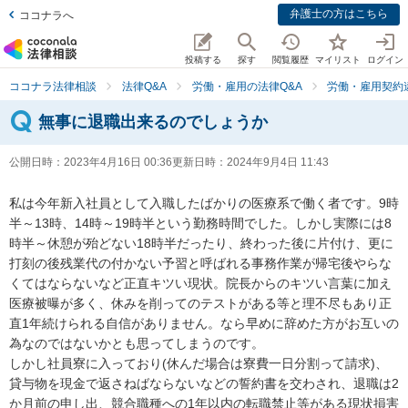
弁護士の方はこちら
ココナラへ
投稿する
探す
閲覧履歴
マイリスト
ログイン
ココナラ法律相談
法律Q&A
労働・雇用の法律Q&A
労働・雇用契約
無事に退職出来るのでしょうか
公開日時：
2023年4月16日 00:36
更新日時：
2024年9月4日 11:43
私は今年新入社員として入職したばかりの医療系で働く者です。9時
半～13時、14時～19時半という勤務時間でした。しかし実際には8
時半～休憩が殆どない18時半だったり、終わった後に片付け、更に
打刻の後残業代の付かない予習と呼ばれる事務作業が帰宅後やらな
くてはならないなど正直キツい現状。院長からのキツい言葉に加え
医療被曝が多く、休みを削ってのテストがある等と理不尽もあり正
直1年続けられる自信がありません。なら早めに辞めた方がお互いの
為なのではないかとも思ってしまうのです。

しかし社員寮に入っており(休んだ場合は寮費一日分割って請求)、
貸与物を現金で返さねばならないなどの誓約書を交わされ、退職は2
か月前の申し出、競合職種への1年以内の転職禁止等がある現状損害