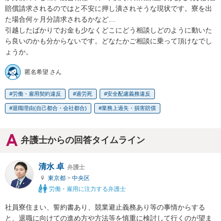
賠償請求されるのではと不安に押し潰されそうな現状です。寮を出
た場合何ヶ月分請求されるかなど…

引越したばかりでお金も少なくどこにどう相談しどのように動いた
ら良いのかも分からないです。どなたかご相談に乗って頂けなでし
ょうか。
匿名希望 さん
労働・雇用契約違反
過労死
安全配慮義務違反
退職理由(自己都合・会社都合)
業務上過失・損害賠償
弁護士からの回答タイムライン
清水 卓
弁護士
東京都
>
中央区
労働・雇用に注力する弁護士
社員寮住まい、誓約書あり、競業避止義務あり等の事情からする
と、退職に向けての進め方や方法等を慎重に検討して行くのが望ま