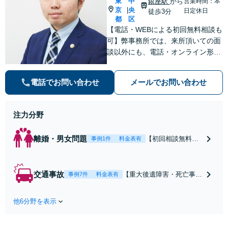
東
中
銀座駅
から
営業時間：本
京
央
|
日定休日
徒歩3分
都
区
【電話・WEBによる初回無料相談も
可】弊事務所では、来所頂いての面
談以外にも、電話・オンライン形式
での初回無料相談も実施中。すぐに
弁護士にご相談頂くことで、今のご
電話でお問い合わせ
メールでお問い合わせ
不安が和らぐとともに、問題解決の
ために前に進むことができます。
注力分野
離婚・男女問題
【初回相談無料】
事例1件
料金表有
【電話・オンライ
ン相談対応】あな
たにとって有利な
交通事故
【重大後遺障害・死亡事案
事例7件
料金表有
条件で離婚ができ
などの実績多数】「被害者
るよう、経験豊富
救済を第一に」一日でも早
な弁護士が多角的
他6分野を表示
く日常を取り戻せるよう、
な視点でアドバイ
私が力になります【初回相
ス「親権・監護
談無料】【電話・オンライ