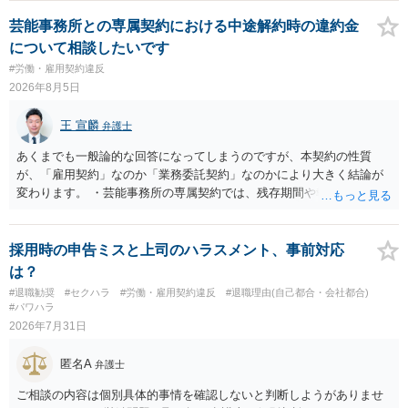
芸能事務所との専属契約における中途解約時の違約金
について相談したいです
#労働・雇用契約違反
2026年8月5日
王 宣麟
弁護士
あくまでも一般論的な回答になってしまうのですが、本契約の性質
が、「雇用契約」なのか「業務委託契約」なのかにより大きく結論が
変わります。 ・芸能事務所の専属契約では、残存期間や報酬額、投下
コストを基準に違約金や損害金を設定する例はあります。ただし、実
務上よくあるからといって当然に適法という意味ではなく、実際の損
害との対応関係や合理性が重要です。 ・違約金に上限がなくても、常
採用時の申告ミスと上司のハラスメント、事前対応
に有効になるわけではありません。契約が労働契約に近い実態なら労
は？
基法16条で無効となる余地があり、そうでなくても、金額が事務所の
#退職勧奨
#セクハラ
#労働・雇用契約違反
#退職理由(自己都合・会社都合)
損害と比べて過大なら無効や減額が争点になります。 ・契約前の修正
#パワハラ
交渉は一般的です。 交渉の方向としては、上限額を設ける、実損害ベ
2026年7月31日
ースにする、算定根拠を明確化する、違約金ではなく「合理的な実
費・未回収費用のみ」に限定する、などが典型です。 ・弁護士に契約
匿名A
弁護士
前に契約書の内容をレビューしてもらう価値は十分にあると思われま
す。 争点は、契約類型が雇用か業務委託か、実態として労働者性があ
ご相談の内容は個別具体的事情を確認しないと判断しようがありませ