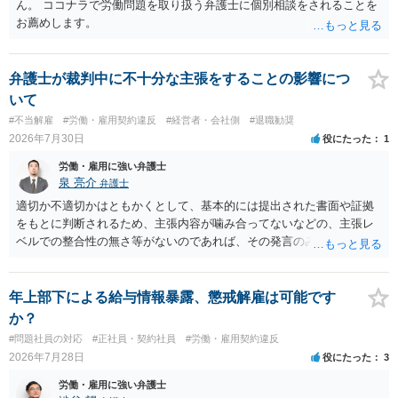
るか、解除事由が双方にどう定められているか、違約金の算定根拠が
ん。 ココナラで労働問題を取り扱う弁護士に個別相談をされることを
合理的か、という複数論点に分かれます。契約前なら、交渉のパワー
お薦めします。
バランスの問題もありますが、修正余地があるうえ、後から争うより
コストを抑えやすいので、資料等を持参の上弁護士に確認されること
をお勧めします。 ・事務所側の解除でも、解除理由によってはタレン
弁護士が裁判中に不十分な主張をすることの影響につ
ト側に損害賠償が発生する建付けになっていることはあります。ただ
いて
し、事務所側が一方的に解除したのにタレントへ違約金を課す設計
#不当解雇
#労働・雇用契約違反
#経営者・会社側
#退職勧奨
は、合理性や対価性を欠くとして争いやすいです。逆に、タレント側
2026年7月30日
役にたった
1
の重大な契約違反がある場合は、実損害の範囲で請求される可能性は
あります。
労働・雇用に強い弁護士
泉 亮介
弁護士
適切か不適切かはともかくとして、基本的には提出された書面や証拠
をもとに判断されるため、主張内容が噛み合ってないなどの、主張レ
ベルでの整合性の無さ等がないのであれば、その発言のみで大きく不
利になるということはないように思われます。
年上部下による給与情報暴露、懲戒解雇は可能です
か？
#問題社員の対応
#正社員・契約社員
#労働・雇用契約違反
2026年7月28日
役にたった
3
労働・雇用に強い弁護士